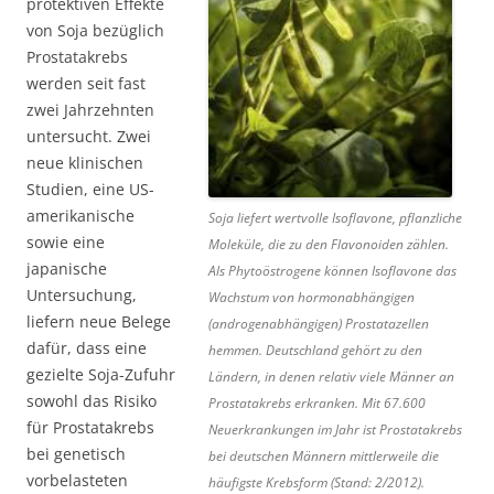
protektiven Effekte
von Soja bezüglich
Prostatakrebs
werden seit fast
zwei Jahrzehnten
untersucht. Zwei
neue klinischen
Studien, eine US-
amerikanische
Soja liefert wertvolle Isoflavone, pflanzliche
sowie eine
Moleküle, die zu den Flavonoiden zählen.
japanische
Als Phytoöstrogene können Isoflavone das
Untersuchung,
Wachstum von hormonabhängigen
liefern neue Belege
(androgenabhängigen) Prostatazellen
dafür, dass eine
hemmen. Deutschland gehört zu den
gezielte Soja-Zufuhr
Ländern, in denen relativ viele Männer an
sowohl das Risiko
Prostatakrebs erkranken. Mit 67.600
für Prostatakrebs
Neuerkrankungen im Jahr ist Prostatakrebs
bei genetisch
bei deutschen Männern mittlerweile die
vorbelasteten
häufigste Krebsform (Stand: 2/2012).