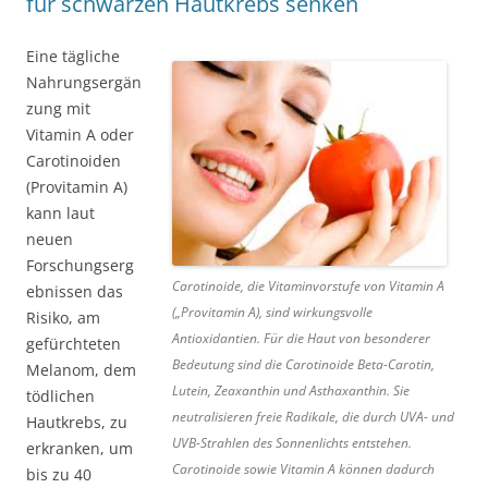
für schwarzen Hautkrebs senken
Eine tägliche
Nahrungsergän
zung mit
Vitamin A oder
Carotinoiden
(Provitamin A)
kann laut
neuen
Forschungserg
Carotinoide, die Vitaminvorstufe von Vitamin A
ebnissen das
(„Provitamin A), sind wirkungsvolle
Risiko, am
Antioxidantien. Für die Haut von besonderer
gefürchteten
Bedeutung sind die Carotinoide Beta-Carotin,
Melanom, dem
Lutein, Zeaxanthin und Asthaxanthin. Sie
tödlichen
neutralisieren freie Radikale, die durch UVA- und
Hautkrebs, zu
UVB-Strahlen des Sonnenlichts entstehen.
erkranken, um
Carotinoide sowie Vitamin A können dadurch
bis zu 40