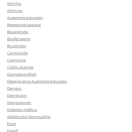
Arthritis
Arthrose
Augenerkrankungen
Bewegungsapparat
Blasenkrebs
Blutfettwerte
Brustkrebs
Carotinoide
Coenzyme
Colitis ulcerose
Darmgesundheit
Degenerative Augenerkrankungen
Demenz
Depression
Depressionen
Diabetes mellitus
diabetische Neuropathie
Eisen
Eiweiß