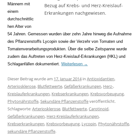
Männern mit
Bezug auf Krebs- und Herz-Kreislauf-
einem
Erkrankungen nachgewiesen.
durchschnittlic
hen Alter von
54 Jahren. Gemessen wurden über zehn Jahre hinweg die Aufnahme
des Pflanzenstoffs Lycopin sowie der Verzehr von Tomaten und
Tomatenverarbeitungsprodukten. Über die selbe Zeitspanne wurde
zudem das Auftreten von Herz-Kreislauf-Erkrankungen (HKL) und
Schlaganfällen dokumentiert.
Weiterlesen
→
Dieser Beitrag wurde am
17. Januar 2014
in
Antioxidantien
,
Arteriosklerose
,
Blutfettwerte
,
Gefäßerkrankungen
,
Herz-,
Kreislauferkrankungen
,
Krebserkrankungen
,
Krebsvorbeugung
,
Phytonährstoffe
,
Sekundäre Pflanzenstoffe
veröffentlicht.
Schlagworte:
Arteriosklerose
,
Blutfettwerte
,
Carotinoid
,
Gefäßerkrankungen
,
Herz-Kreislauferkrankungen
,
Krebserkrankungen
,
Krebsvorbeugung
,
Lycopin
,
Phytonährstoffe
,
sekundäre Pflanzenstoffe
.