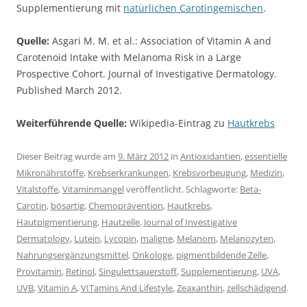
Supplementierung mit
natürlichen Carotingemischen
.
Quelle:
Asgari M. M. et al.: Association of Vitamin A and
Carotenoid Intake with Melanoma Risk in a Large
Prospective Cohort. Journal of Investigative Dermatology.
Published March 2012.
Weiterführende Quelle:
Wikipedia-Eintrag zu
Hautkrebs
Dieser Beitrag wurde am
9. März 2012
in
Antioxidantien
,
essentielle
Mikronährstoffe
,
Krebserkrankungen
,
Krebsvorbeugung
,
Medizin
,
Vitalstoffe
,
Vitaminmangel
veröffentlicht. Schlagworte:
Beta-
Carotin
,
bösartig
,
Chemoprävention
,
Hautkrebs
,
Hautpigmentierung
,
Hautzelle
,
Journal of Investigative
Dermatology
,
Lutein
,
Lycopin
,
maligne
,
Melanom
,
Melanozyten
,
Nahrungsergänzungsmittel
,
Onkologe
,
pigmentbildende Zelle
,
Provitamin
,
Retinol
,
Singulettsauerstoff
,
Supplementierung
,
UVA
,
UVB
,
Vitamin A
,
VITamins And Lifestyle
,
Zeaxanthin
,
zellschädigend
.