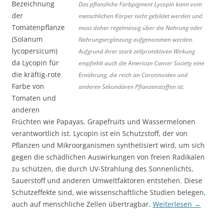
Bezeichnung
Das pflanzliche Farbpigment Lycopin kann vom
der
menschlichen Körper nicht gebildet werden und
Tomatenpflanze
muss daher regelmässig über die Nahrung oder
(Solanum
Nahrungsergänzung aufgenommen werden.
lycopersicum)
Aufgrund ihrer stark zellprotektiven Wirkung
da Lycopin für
empfiehlt auch die American Cancer Society eine
die kräftig-rote
Ernährung, die reich an Carotinoiden und
Farbe von
anderen Sekundären Pflanzenstoffen ist.
Tomaten und
anderen
Früchten wie Papayas, Grapefruits und Wassermelonen
verantwortlich ist. Lycopin ist ein Schutzstoff, der von
Pflanzen und Mikroorganismen synthetisiert wird, um sich
gegen die schädlichen Auswirkungen von freien Radikalen
zu schützen, die durch UV-Strahlung des Sonnenlichts,
Sauerstoff und anderen Umweltfaktoren entstehen. Diese
Schutzeffekte sind, wie wissenschaftliche Studien belegen,
auch auf menschliche Zellen übertragbar.
Weiterlesen
→