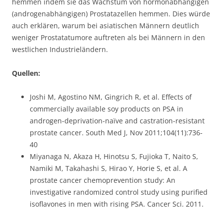
hemmen indem sie das Wachstum von hormonabhängigen
(androgenabhängigen) Prostatazellen hemmen. Dies würde
auch erklären, warum bei asiatischen Männern deutlich
weniger Prostatatumore auftreten als bei Männern in den
westlichen Industrieländern.
Quellen:
Joshi M, Agostino NM, Gingrich R, et al. Effects of
commercially available soy products on PSA in
androgen-deprivation-naïve and castration-resistant
prostate cancer. South Med J, Nov 2011;104(11):736-
40
Miyanaga N, Akaza H, Hinotsu S, Fujioka T, Naito S,
Namiki M, Takahashi S, Hirao Y, Horie S, et al. A
prostate cancer chemoprevention study: An
investigative randomized control study using purified
isoflavones in men with rising PSA. Cancer Sci. 2011.