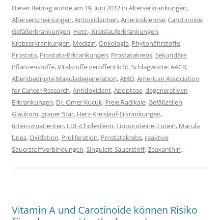
Dieser Beitrag wurde am
19. Juni 2012
in
Alterserkrankungen
,
Alterserscheinungen
,
Antioxidantien
,
Arteriosklerose
,
Carotinoide
,
Gefäßerkrankungen
,
Herz-, Kreislauferkrankungen
,
Krebserkrankungen
,
Medizin
,
Onkologie
,
Phytonährstoffe
,
Prostata
,
Prostata-Erkrankungen
,
Prostatakrebs
,
Sekundäre
Pflanzenstoffe
,
Vitalstoffe
veröffentlicht. Schlagworte:
AACR
,
Altersbedingte Makuladegeneration
,
AMD
,
American Association
for Cancer Research
,
Antidoxidant
,
Apoptose
,
degenerativen
Erkrankungen
,
Dr. Omer Kucuk
,
Freie Radikale
,
Gefäßzellen
,
Glaukom
,
grauer Star
,
Herz-Kreislauf-Erkrankungen
,
Intensivpatienten
,
LDL-Cholesterin
,
Lipoproteine
,
Lutein
,
Macula
lutea
,
Oxidation
,
Proliferation
,
Prostatakrebs
,
reaktive
Sauerstoffverbindungen
,
Singulett-Sauerstoff
,
Zeaxanthin
.
Vitamin A und Carotinoide können Risiko