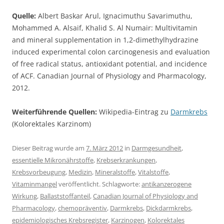
Quelle:
Albert Baskar Arul, Ignacimuthu Savarimuthu,
Mohammed A. Alsaif, Khalid S. Al Numair: Multivitamin
and mineral supplementation in 1,2-dimethylhydrazine
induced experimental colon carcinogenesis and evaluation
of free radical status, antioxidant potential, and incidence
of ACF. Canadian Journal of Physiology and Pharmacology,
2012.
Weiterführende Quellen:
Wikipedia-Eintrag zu
Darmkrebs
(Kolorektales Karzinom)
Dieser Beitrag wurde am
7. März 2012
in
Darmgesundheit
,
essentielle Mikronährstoffe
,
Krebserkrankungen
,
Krebsvorbeugung
,
Medizin
,
Mineralstoffe
,
Vitalstoffe
,
Vitaminmangel
veröffentlicht. Schlagworte:
antikanzerogene
Wirkung
,
Ballaststoffanteil
,
Canadian Journal of Physiology and
Pharmacology
,
chemopräventiv
,
Darmkrebs
,
Dickdarmkrebs
,
epidemiologisches Krebsregister
,
Karzinogen
,
Kolorektales