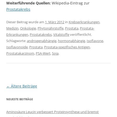
Weiterführende Quellen:
Wikipedia-Eintrag zur
Prostatakrebs
Dieser Beitrag wurde am
1. März 2012
in
Krebserkrankungen
,
Medizin
,
Onkologie
,
Phytonährstoffe
,
Prostata
,
Prostata-
Erkrankungen
,
Prostatakrebs
,
Vitalstoffe
veröffentlicht.
Schlagworte:
androgenabhängig
,
hormonabhängig
,
Isoflavone
,
Isoflavonoide
,
Prostata
,
Prostata-spezifisches Antigen
,
Prostatakarzinom
,
PSA-Wert
,
Soja
.
Beitragsnavigation
←
Ältere Beiträge
NEUESTE BEITRÄGE
Aminosäure Leucin verbessert Proteinsynthese und bremst