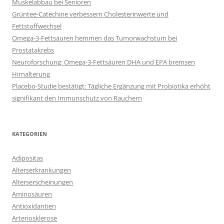
Muskelabbau bei Senioren
Grüntee-Catechine verbessern Cholesterinwerte und
Fettstoffwechsel
Omega-3-Fettsäuren hemmen das Tumorwachstum bei
Prostatakrebs
Neuroforschung: Omega-3-Fettsäuren DHA und EPA bremsen
Hirnalterung
Placebo-Studie bestätigt: Tägliche Ergänzung mit Probiotika erhöht
signifikant den Immunschutz von Rauchern
KATEGORIEN
Adipositas
Alterserkrankungen
Alterserscheinungen
Aminosäuren
Antioxidantien
Arteriosklerose