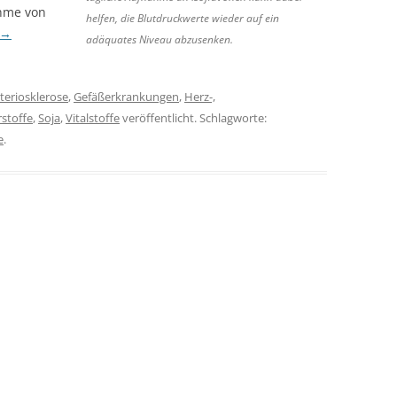
ahme von
helfen, die Blutdruckwerte wieder auf ein
→
adäquates Niveau abzusenken.
teriosklerose
,
Gefäßerkrankungen
,
Herz-,
stoffe
,
Soja
,
Vitalstoffe
veröffentlicht. Schlagworte:
e
.