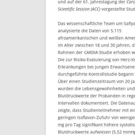
und auf der 61. Jahrestagung der
Card
Scientific Session (ACC)
vorgestellte Stud
Das wissenschaftliche Team um Safiy
analysierte die Daten von 5.115
afroamerikanischen und weißen Ame
im Alter zwischen 18 und 30 Jahren, d
Rahmen der
CARDIA
-Studie erhoben 
Die
zur Risiko-Evaluierung von Herz-Kr
Erkrankungen bei jungen Erwachsen
durchgeführte Kontrollstudie begann
Über einen Studienzeitraum von 20 J
wurden die Lebensgewohnheiten und
Blutdruckwerte der Probanden in re
Intervallen dokumentiert. Die Daten
zeigte, dass Studienteilnehmer mit ei
geringen Isoflavon-Zufuhr von weniger
mg pro Tag signifikant höhere systoli
Blutdruckwerte aufwiesen (5,52 mmHg