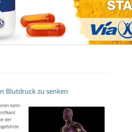
en Blutdruck zu senken
vonen kann
nifikant
ne der
hgeführte