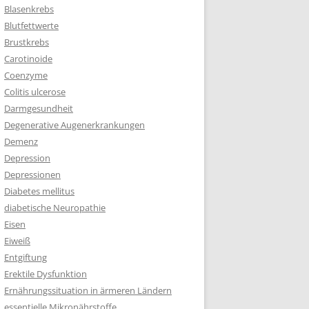
Blasenkrebs
Blutfettwerte
Brustkrebs
Carotinoide
Coenzyme
Colitis ulcerose
Darmgesundheit
Degenerative Augenerkrankungen
Demenz
Depression
Depressionen
Diabetes mellitus
diabetische Neuropathie
Eisen
Eiweiß
Entgiftung
Erektile Dysfunktion
Ernährungssituation in ärmeren Ländern
essentielle Mikronährstoffe