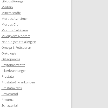
Libidostörungen
Medizin
Mineralstoffe
Morbus Alzheimer
Morbus Crohn
Morbus Parkinson
Müdigkeitssyndrom
Nahrungsmittelallergien
Omega-3-Fettsäuren
Onkologie
Osteoporose
Phytonährstoffe
Pilzerkrankungen
Prostata
Prostata-Erkrankungen
Prostatakrebs
Resveratrol
Rheuma
Schlaganfall