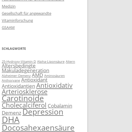
Medizin
Gesellschaft für angewandte
Vitaminforschung
GSAAM
SCHLAGWORTE
25-Hydroxy-Vitamin D
Alpha-Liponsäure
Altern
Altersbedingte
Makuladegeneration
AMD
Alzheimer-Demenz
Aminosäuren
Antioxidant
Anthocyane
Antioxidativ
Antioxidantien
Arteriosklerose
Carotinoide
Cholecalciferol
Cobalamin
Depression
Demenz
DHA
Docosahexaensäure