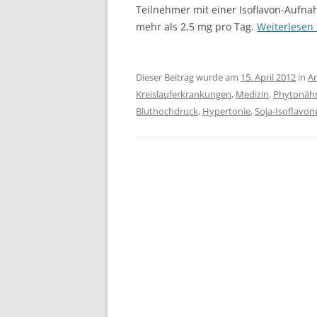
Teilnehmer mit einer Isoflavon-Aufn
mehr als 2,5 mg pro Tag.
Weiterlesen
Dieser Beitrag wurde am
15. April 2012
in
Ar
Kreislauferkrankungen
,
Medizin
,
Phytonähr
Bluthochdruck
,
Hypertonie
,
Soja-Isoflavon