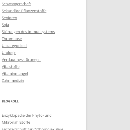
Schwangerschaft
Sekundäre Pflanzenstoffe
Senioren
Soja
Störungen des Immunsystems
Thrombose
Uncategorized
Urologie
Verdauungsstörungen
Vitalstoffe
Vitaminmangel
Zahnmedizin
BLOGROLL
Enzyklopädie der Phyto- und
Mikronährstoffe
Fachzeitschrift für Orthomolekulare