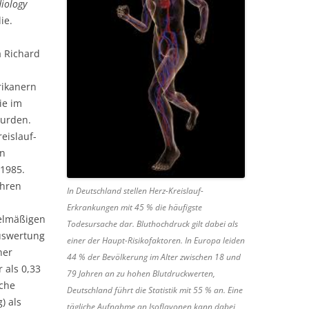
iology
ie.
a Richard
rikanern
ie im
wurden.
eislauf-
en
 1985.
ahren
In Deutschland stellen Herz-Kreislauf-
Erkrankungen mit 45 % die häufigste
gelmäßigen
Todesursache dar. Bluthochdruck gilt dabei als
auswertung
einer der Haupt-Risikofaktoren. In Europa leiden
ner
44 % der Bevölkerung im Alter zwischen 18 und
 als 0,33
79 Jahren an zu hohen Blutdruckwerten,
sche
Deutschland führt die Statistik mit 55 % an. Eine
) als
tägliche Aufnahme an Isoflavonen kann dabei