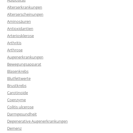
Adipositas
Alterserkrankungen
Alterserscheinungen
Aminosäuren
Antioxidantien
Arteriosklerose
Arthritis
Arthrose
Augenerkrankungen
Bewegungsapparat
Blasenkrebs
Blutfettwerte
Brustkrebs
Carotinoide
Coenzyme
Colitis ulcerose
Darmgesundheit
Degenerative Augenerkrankungen
Demenz