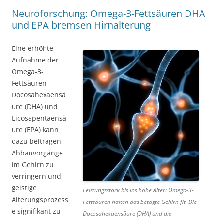
Neuroforschung: Omega-3-Fettsäuren DHA
und EPA bremsen Hirnalterung
Eine erhöhte
Aufnahme der
Omega-3-
Fettsäuren
Docosahexaensä
ure (DHA) und
Eicosapentaensä
ure (EPA) kann
dazu beitragen,
Abbauvorgänge
im Gehirn zu
verringern und
geistige
Leistungsstark bis ins hohe Alter: Omega-3-
Alterungsprozess
Fettsäuren halten das betagte Gehirn fit. Die
e signifikant zu
Docosahexaensäure (DHA) und die