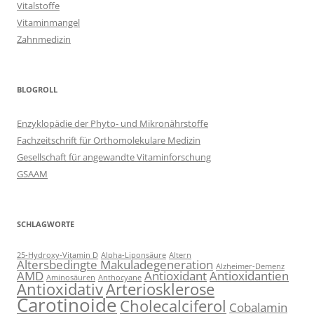
Vitalstoffe
Vitaminmangel
Zahnmedizin
BLOGROLL
Enzyklopädie der Phyto- und Mikronährstoffe
Fachzeitschrift für Orthomolekulare Medizin
Gesellschaft für angewandte Vitaminforschung
GSAAM
SCHLAGWORTE
25-Hydroxy-Vitamin D
Alpha-Liponsäure
Altern
Altersbedingte Makuladegeneration
Alzheimer-Demenz
AMD
Antioxidant
Antioxidantien
Aminosäuren
Anthocyane
Antioxidativ
Arteriosklerose
Carotinoide
Cholecalciferol
Cobalamin