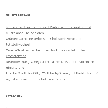
NEUESTE BEITRÄGE
Aminosäure Leucin verbessert Proteinsynthese und bremst
Muskelabbau bei Senioren
Grüntee-Catechine verbessern Cholesterinwerte und
Fettstoffwechsel
Omega-3-Fettsäuren hemmen das Tumorwachstum bei
Prostatakrebs
Neuroforschung: Omega-3-Fettsäuren DHA und EPA bremsen
Hirnalterung
Placebo-Studie bestätigt: Tägliche Ergänzung mit Probiotika erhöht
signifikant den Immunschutz von Rauchern
KATEGORIEN