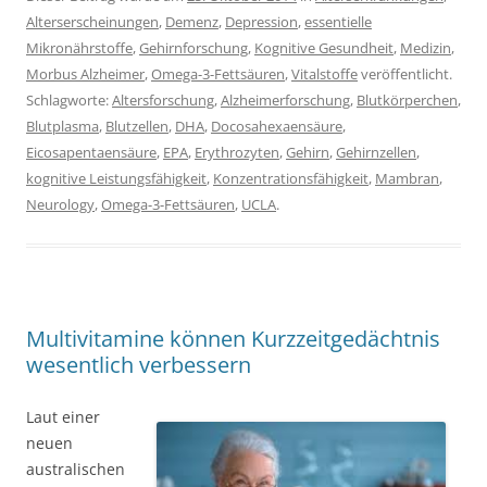
Alterserscheinungen
,
Demenz
,
Depression
,
essentielle
Mikronährstoffe
,
Gehirnforschung
,
Kognitive Gesundheit
,
Medizin
,
Morbus Alzheimer
,
Omega-3-Fettsäuren
,
Vitalstoffe
veröffentlicht.
Schlagworte:
Altersforschung
,
Alzheimerforschung
,
Blutkörperchen
,
Blutplasma
,
Blutzellen
,
DHA
,
Docosahexaensäure
,
Eicosapentaensäure
,
EPA
,
Erythrozyten
,
Gehirn
,
Gehirnzellen
,
kognitive Leistungsfähigkeit
,
Konzentrationsfähigkeit
,
Mambran
,
Neurology
,
Omega-3-Fettsäuren
,
UCLA
.
Multivitamine können Kurzzeitgedächtnis
wesentlich verbessern
Laut einer
neuen
australischen