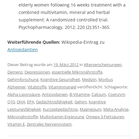
elderly women following 16 weeks treatment with a
combined multivitamin, mineral and herbal
supplement: A randomized controlled trial.
Psychopharmacology. 2012; 220 (2):351–365.
Weiterführende Quellen:
Wikipedia-Eintrag zu
Antioxidantien
Dieser Beitrag wurde am
19. März 2012
in
Alterserscheinungen
,
Demenz
,
Depressionen
,
essentielle Mikronährstoffe
,
Gehirnforschung
,
Kognitive Gesundheit
,
Medizin
,
Morbus
Alzheimer
,
Vitalstoffe
,
Vitaminmangel
veröffentlicht. Schlagworte:
Alpha-Liponsäure
,
Antioxidanien
,
B-Vitamine
,
Calcium
,
Coenzym
Q10
,
DHA
,
EPA
,
Gedächtnisfähigkeit
,
Gehirn
,
kognitive
Leistungsfähigkeit
,
Kurzzeitgedächtnis
,
Magnesium
,
Meta-Analyse
,
Mikronährstoffe
,
Multivitamin-Ergänzung
,
Omega-3-Fettsäuren
,
Vitamin E
,
Zentrales Nervensystem
.