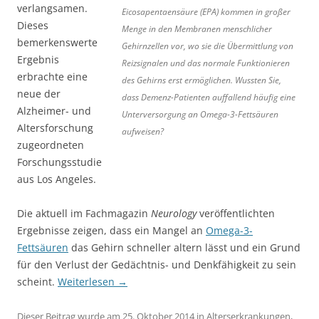
verlangsamen.
Eicosapentaensäure (EPA) kommen in großer
Dieses
Menge in den Membranen menschlicher
bemerkenswerte
Gehirnzellen vor, wo sie die Übermittlung von
Ergebnis
Reizsignalen und das normale Funktionieren
erbrachte eine
des Gehirns erst ermöglichen. Wussten Sie,
neue der
dass Demenz-Patienten auffallend häufig eine
Alzheimer- und
Unterversorgung an Omega-3-Fettsäuren
Altersforschung
aufweisen?
zugeordneten
Forschungsstudie
aus Los Angeles.
Die aktuell im Fachmagazin
Neurology
veröffentlichten
Ergebnisse zeigen, dass ein Mangel an
Omega-3-
Fettsäuren
das Gehirn schneller altern lässt und ein Grund
für den Verlust der Gedächtnis- und Denkfähigkeit zu sein
scheint.
Weiterlesen
→
Dieser Beitrag wurde am
25. Oktober 2014
in
Alterserkrankungen
,