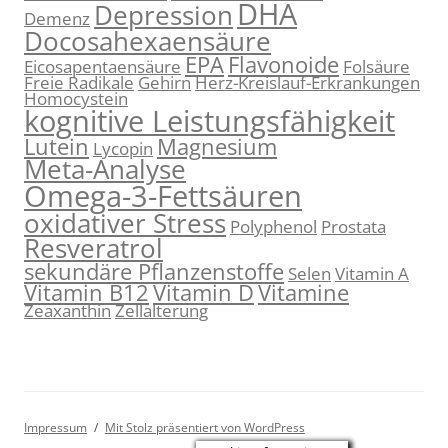
DHA
Depression
Demenz
Docosahexaensäure
EPA
Flavonoide
Eicosapentaensäure
Folsäure
Freie Radikale
Gehirn
Herz-Kreislauf-Erkrankungen
Homocystein
kognitive Leistungsfähigkeit
Lutein
Magnesium
Lycopin
Meta-Analyse
Omega-3-Fettsäuren
oxidativer Stress
Polyphenol
Prostata
Resveratrol
sekundäre Pflanzenstoffe
Selen
Vitamin A
Vitamin B12
Vitamin D
Vitamine
Zeaxanthin
Zellalterung
Impressum
Mit Stolz präsentiert von WordPress