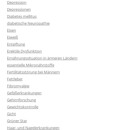
Depression
Depressionen
Diabetes mellitus
diabetische Neuropathie
Eisen
Eiweiß
Entgiftung
Erektile Dysfunktion
Ernährungssituation in ärmeren Ländern
essentielle Mikronährstoffe
Fertilitätsstörung bei Männern
Fettleber
Fibromyalgie
Gefäßerkrankungen
Gehirnforschung
Gewichtskontrolle
Gicht
Grüner Star
Haar- und Nagelerkrankungen