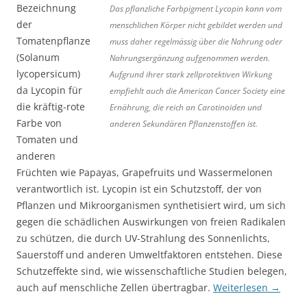
Bezeichnung
Das pflanzliche Farbpigment Lycopin kann vom
der
menschlichen Körper nicht gebildet werden und
Tomatenpflanze
muss daher regelmässig über die Nahrung oder
(Solanum
Nahrungsergänzung aufgenommen werden.
lycopersicum)
Aufgrund ihrer stark zellprotektiven Wirkung
da Lycopin für
empfiehlt auch die American Cancer Society eine
die kräftig-rote
Ernährung, die reich an Carotinoiden und
Farbe von
anderen Sekundären Pflanzenstoffen ist.
Tomaten und
anderen
Früchten wie Papayas, Grapefruits und Wassermelonen
verantwortlich ist. Lycopin ist ein Schutzstoff, der von
Pflanzen und Mikroorganismen synthetisiert wird, um sich
gegen die schädlichen Auswirkungen von freien Radikalen
zu schützen, die durch UV-Strahlung des Sonnenlichts,
Sauerstoff und anderen Umweltfaktoren entstehen. Diese
Schutzeffekte sind, wie wissenschaftliche Studien belegen,
auch auf menschliche Zellen übertragbar.
Weiterlesen
→