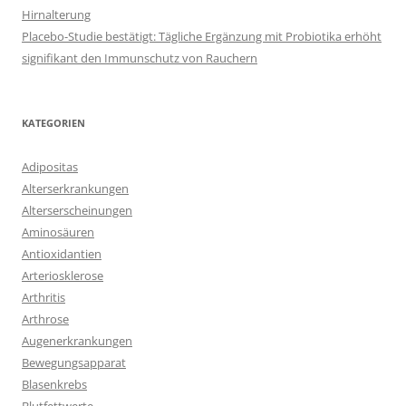
Hirnalterung
Placebo-Studie bestätigt: Tägliche Ergänzung mit Probiotika erhöht
signifikant den Immunschutz von Rauchern
KATEGORIEN
Adipositas
Alterserkrankungen
Alterserscheinungen
Aminosäuren
Antioxidantien
Arteriosklerose
Arthritis
Arthrose
Augenerkrankungen
Bewegungsapparat
Blasenkrebs