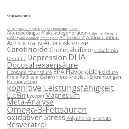
SCHLAGWORTE
25-Hydroxy-Vitamin D
Alpha-Liponsäure
Altern
Altersbedingte Makuladegeneration
Alzheimer-Demenz
AMD
Antioxidant
Antioxidantien
Aminosäuren
Anthocyane
Antioxidativ
Arteriosklerose
Carotinoide
Cholecalciferol
Cobalamin
DHA
Depression
Demenz
Docosahexaensäure
EPA
Flavonoide
Eicosapentaensäure
Folsäure
Freie Radikale
Gehirn
Herz-Kreislauf-Erkrankungen
Homocystein
kognitive Leistungsfähigkeit
Lutein
Magnesium
Lycopin
Meta-Analyse
Omega-3-Fettsäuren
oxidativer Stress
Polyphenol
Prostata
Resveratrol