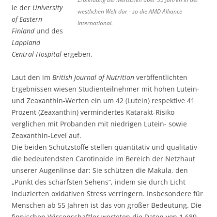
ie der
University
westlichen Welt dar - so die AMD Alliance
of Eastern
International.
Finland
und des
Lappland
Central Hospital
ergeben.
Laut den im
British Journal of Nutrition
veröffentlichten
Ergebnissen wiesen Studienteilnehmer mit hohen Lutein-
und Zeaxanthin-Werten ein um 42 (Lutein) respektive 41
Prozent (Zeaxanthin) vermindertes Katarakt-Risiko
verglichen mit Probanden mit niedrigen Lutein- sowie
Zeaxanthin-Level auf.
Die beiden Schutzstoffe stellen quantitativ und qualitativ
die bedeutendsten Carotinoide im Bereich der Netzhaut
unserer Augenlinse dar: Sie schützen die Makula, den
„Punkt des schärfsten Sehens“, indem sie durch Licht
induzierten oxidativen Stress verringern. Insbesondere für
Menschen ab 55 Jahren ist das von großer Bedeutung. Die
finnischen Wissenschaftler werteten die Daten von 1.689