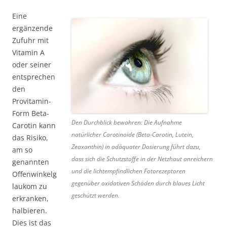
Eine
ergänzende
Zufuhr mit
Vitamin A
oder seiner
entsprechen
den
Provitamin-
Form Beta-
Den Durchblick bewahren: Die Aufnahme
Carotin kann
natürlicher Carotinoide (Beta-Carotin, Lutein,
das Risiko,
Zeaxanthin) in adäquater Dosierung führt dazu,
am so
dass sich die Schutzstoffe in der Netzhaut anreichern
genannten
und die lichtempfindlichen Fotorezeptoren
Offenwinkelg
gegenüber oxidativen Schäden durch blaues Licht
laukom zu
geschützt werden.
erkranken,
halbieren.
Dies ist das