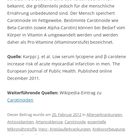
bekannt, die größtenteils jedoch für die menschliche
Ernährung unbedeutend sind. Der Mensch speichert
Carotinoide im Fettgewebe. Bestimmte Carotinoide wie
Beta-Carotin (sowie Alpha-Carotin) können bei Bedarf vom
Körper in Vitamin A umgewandelt werden und werden
daher als Pro-Vitamine (Vitaminvorstufe) bezeichnet.
Quelle:
Karppi J. et al. Low serum lycopene and β-carotene
increase risk of acute myocardial infarction in men. The
European Journal of Public Health. Published online
December 2011.
Weiterführende Quellen:
Wikipedia-Eintrag zu
Carotinoiden
Dieser Beitrag wurde am
20. Februar 2012
in
Alterserkrankungen
,
Antioxidantien
,
Arteriosklerose
,
Carotinoide
,
essentielle
Mikronährstoffe
,
Herz-, Kreislauferkrankungen
,
Krebsvorbeugung
,