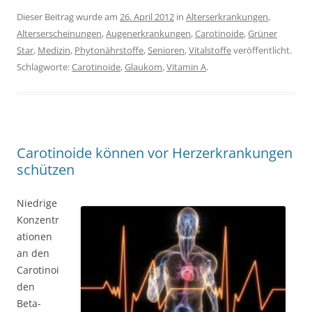
Dieser Beitrag wurde am
26. April 2012
in
Alterserkrankungen
,
Alterserscheinungen
,
Augenerkrankungen
,
Carotinoide
,
Grüner
Star
,
Medizin
,
Phytonährstoffe
,
Senioren
,
Vitalstoffe
veröffentlicht.
Schlagworte:
Carotinoide
,
Glaukom
,
Vitamin A
.
Carotinoide können vor Herzerkrankungen
schützen
Niedrige
Konzentr
ationen
an den
Carotinoi
den
Beta-