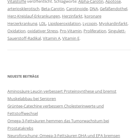
Vitalstoffe
veröffentlicht. Schlagworte:
Alpha-Carotin
,
Apotose
,
arteriosklerotisch
,
Beta-Carotin
,
Carotinoide
,
DNA
,
Gefäßendothel
,
Herz-Kreislauf-Erkrankungen
,
Herzinfarkt
,
koronare
Herzerkrankung
,
LDL
,
Lipidperoxidation
,
Lycopin
,
Myokardinfarkt
,
Oxidation
,
oxidativer Stress
,
Pro-Vitamin
,
Proliferation
,
Singulett-
Sauerstoff-Radikal
,
Vitamin A
,
Vitamin E
.
NEUESTE BEITRÄGE
Aminosäure Leucin verbessert Proteinsynthese und bremst
Muskelabbau bei Senioren
Grüntee-Catechine verbessern Cholesterinwerte und
Fettstoffwechsel
Omega-3-Fettsäuren hemmen das Tumorwachstum bei
Prostatakrebs
Neuroforschung: Omega-3-Fettsäuren DHA und EPA bremsen