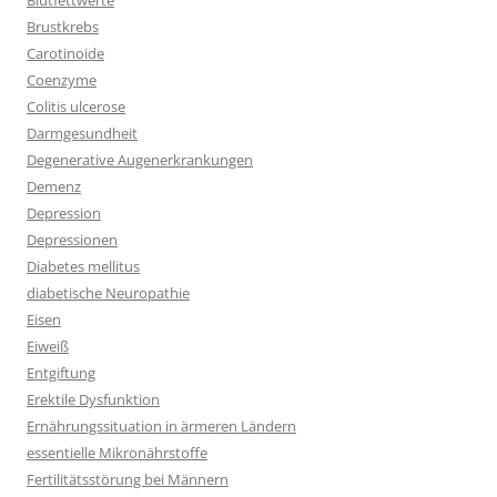
Blutfettwerte
Brustkrebs
Carotinoide
Coenzyme
Colitis ulcerose
Darmgesundheit
Degenerative Augenerkrankungen
Demenz
Depression
Depressionen
Diabetes mellitus
diabetische Neuropathie
Eisen
Eiweiß
Entgiftung
Erektile Dysfunktion
Ernährungssituation in ärmeren Ländern
essentielle Mikronährstoffe
Fertilitätsstörung bei Männern