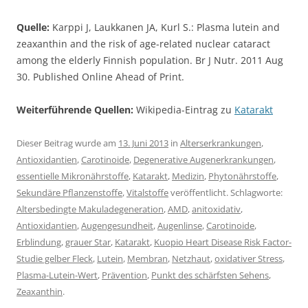
Quelle:
Karppi J, Laukkanen JA, Kurl S.: Plasma lutein and
zeaxanthin and the risk of age-related nuclear cataract
among the elderly Finnish population. Br J Nutr. 2011 Aug
30. Published Online Ahead of Print.
Weiterführende Quellen:
Wikipedia-Eintrag zu
Katarakt
Dieser Beitrag wurde am
13. Juni 2013
in
Alterserkrankungen
,
Antioxidantien
,
Carotinoide
,
Degenerative Augenerkrankungen
,
essentielle Mikronährstoffe
,
Katarakt
,
Medizin
,
Phytonährstoffe
,
Sekundäre Pflanzenstoffe
,
Vitalstoffe
veröffentlicht. Schlagworte:
Altersbedingte Makuladegeneration
,
AMD
,
anitoxidativ
,
Antioxidantien
,
Augengesundheit
,
Augenlinse
,
Carotinoide
,
Erblindung
,
grauer Star
,
Katarakt
,
Kuopio Heart Disease Risk Factor-
Studie gelber Fleck
,
Lutein
,
Membran
,
Netzhaut
,
oxidativer Stress
,
Plasma-Lutein-Wert
,
Prävention
,
Punkt des schärfsten Sehens
,
Zeaxanthin
.