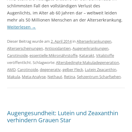
schlimmsten Fall den vollständigen Verlust des
Augenlichts, im Alter ab 60 Jahren dar – weltweit leiden
mehr als 50 Millionen Menschen an der Alterserkrankung.
Weiterlesen
→
Dieser Beitrag wurde am
2. April 2014
in
Alterserkrankungen
,
Alterserscheinungen
,
Antioxidantien
,
Augenerkrankungen
,
Carotinoide
,
essentielle Mikronährstoffe
,
Katarakt
,
Vitalstoffe
veröffentlicht. Schlagworte:
Altersbedingte Makuladegeneration
,
AMD
,
Carotinoide
,
degenerativ
,
gelber Fleck
,
Lutein Zeacanthin
,
Makula
,
Meta-Analyse
,
Nethaut
,
Retina
,
Sehzentrum Scharfsehen
.
Augengesundheit: Lutein und Zeaxanthin
verhindern Grauen Star