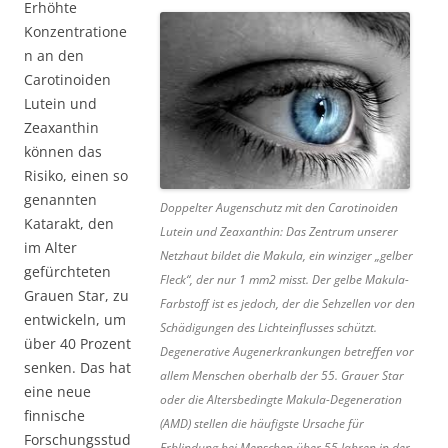
Erhöhte
Konzentratione
n an den
Carotinoiden
Lutein und
Zeaxanthin
können das
Risiko, einen so
genannten
Doppelter Augenschutz mit den Carotinoiden
Katarakt, den
Lutein und Zeaxanthin: Das Zentrum unserer
im Alter
Netzhaut bildet die Makula, ein winziger „gelber
gefürchteten
Fleck“, der nur 1 mm2 misst. Der gelbe Makula-
Grauen Star, zu
Farbstoff ist es jedoch, der die Sehzellen vor den
entwickeln, um
Schädigungen des Lichteinflusses schützt.
über 40 Prozent
Degenerative Augenerkrankungen betreffen vor
senken. Das hat
allem Menschen oberhalb der 55. Grauer Star
eine neue
oder die Altersbedingte Makula-Degeneration
finnische
(AMD) stellen die häufigste Ursache für
Forschungsstud
Erblindung bei Menschen über 55 Jahren in der