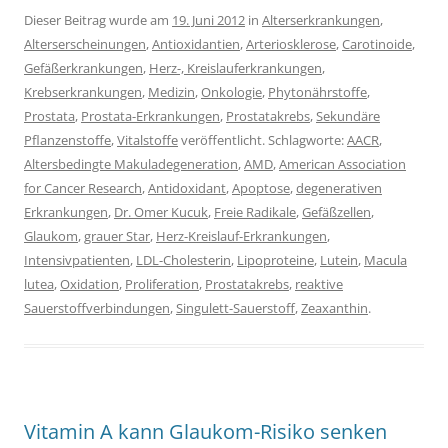
Dieser Beitrag wurde am
19. Juni 2012
in
Alterserkrankungen
,
Alterserscheinungen
,
Antioxidantien
,
Arteriosklerose
,
Carotinoide
,
Gefäßerkrankungen
,
Herz-, Kreislauferkrankungen
,
Krebserkrankungen
,
Medizin
,
Onkologie
,
Phytonährstoffe
,
Prostata
,
Prostata-Erkrankungen
,
Prostatakrebs
,
Sekundäre
Pflanzenstoffe
,
Vitalstoffe
veröffentlicht. Schlagworte:
AACR
,
Altersbedingte Makuladegeneration
,
AMD
,
American Association
for Cancer Research
,
Antidoxidant
,
Apoptose
,
degenerativen
Erkrankungen
,
Dr. Omer Kucuk
,
Freie Radikale
,
Gefäßzellen
,
Glaukom
,
grauer Star
,
Herz-Kreislauf-Erkrankungen
,
Intensivpatienten
,
LDL-Cholesterin
,
Lipoproteine
,
Lutein
,
Macula
lutea
,
Oxidation
,
Proliferation
,
Prostatakrebs
,
reaktive
Sauerstoffverbindungen
,
Singulett-Sauerstoff
,
Zeaxanthin
.
Vitamin A kann Glaukom-Risiko senken