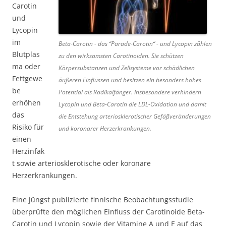
Carotin
und
Lycopin
im
Beta-Carotin - das “Parade-Carotin“ - und Lycopin zählen
Blutplas
zu den wirksamsten Carotinoiden. Sie schützen
ma oder
Körpersubstanzen und Zellsysteme vor schädlichen
Fettgewe
äußeren Einflüssen und besitzen ein besonders hohes
be
Potential als Radikalfänger. Insbesondere verhindern
erhöhen
Lycopin und Beta-Carotin die LDL-Oxidation und damit
das
die Entstehung arteriosklerotischer Gefäßveränderungen
Risiko für
und koronarer Herzerkrankungen.
einen
Herzinfak
t sowie arteriosklerotische oder koronare
Herzerkrankungen.
Eine jüngst publizierte finnische Beobachtungsstudie
überprüfte den möglichen Einfluss der Carotinoide Beta-
Carotin und Lycopin sowie der Vitamine A und E auf das