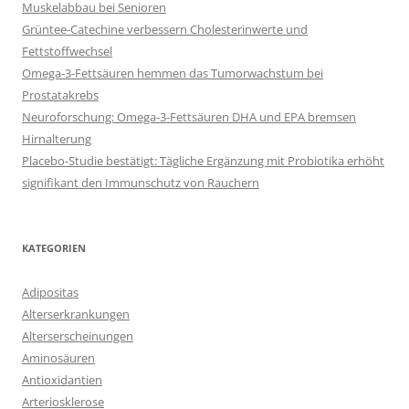
Muskelabbau bei Senioren
Grüntee-Catechine verbessern Cholesterinwerte und
Fettstoffwechsel
Omega-3-Fettsäuren hemmen das Tumorwachstum bei
Prostatakrebs
Neuroforschung: Omega-3-Fettsäuren DHA und EPA bremsen
Hirnalterung
Placebo-Studie bestätigt: Tägliche Ergänzung mit Probiotika erhöht
signifikant den Immunschutz von Rauchern
KATEGORIEN
Adipositas
Alterserkrankungen
Alterserscheinungen
Aminosäuren
Antioxidantien
Arteriosklerose