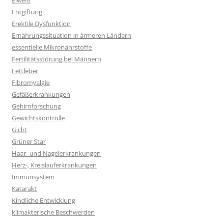
Eiweiß
Entgiftung
Erektile Dysfunktion
Ernährungssituation in ärmeren Ländern
essentielle Mikronährstoffe
Fertilitätsstörung bei Männern
Fettleber
Fibromyalgie
Gefäßerkrankungen
Gehirnforschung
Gewichtskontrolle
Gicht
Grüner Star
Haar- und Nagelerkrankungen
Herz-, Kreislauferkrankungen
Immunsystem
Katarakt
Kindliche Entwicklung
klimakterische Beschwerden