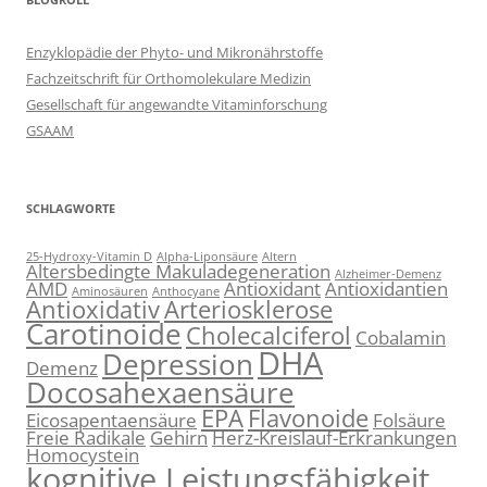
Enzyklopädie der Phyto- und Mikronährstoffe
Fachzeitschrift für Orthomolekulare Medizin
Gesellschaft für angewandte Vitaminforschung
GSAAM
SCHLAGWORTE
25-Hydroxy-Vitamin D
Alpha-Liponsäure
Altern
Altersbedingte Makuladegeneration
Alzheimer-Demenz
AMD
Antioxidant
Antioxidantien
Aminosäuren
Anthocyane
Antioxidativ
Arteriosklerose
Carotinoide
Cholecalciferol
Cobalamin
DHA
Depression
Demenz
Docosahexaensäure
EPA
Flavonoide
Eicosapentaensäure
Folsäure
Freie Radikale
Gehirn
Herz-Kreislauf-Erkrankungen
Homocystein
kognitive Leistungsfähigkeit