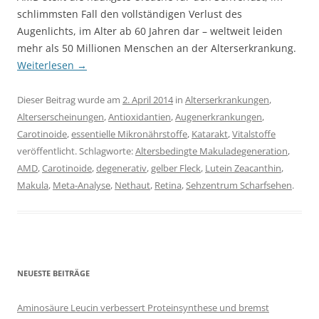
schlimmsten Fall den vollständigen Verlust des
Augenlichts, im Alter ab 60 Jahren dar – weltweit leiden
mehr als 50 Millionen Menschen an der Alterserkrankung.
Weiterlesen
→
Dieser Beitrag wurde am
2. April 2014
in
Alterserkrankungen
,
Alterserscheinungen
,
Antioxidantien
,
Augenerkrankungen
,
Carotinoide
,
essentielle Mikronährstoffe
,
Katarakt
,
Vitalstoffe
veröffentlicht. Schlagworte:
Altersbedingte Makuladegeneration
,
AMD
,
Carotinoide
,
degenerativ
,
gelber Fleck
,
Lutein Zeacanthin
,
Makula
,
Meta-Analyse
,
Nethaut
,
Retina
,
Sehzentrum Scharfsehen
.
NEUESTE BEITRÄGE
Aminosäure Leucin verbessert Proteinsynthese und bremst