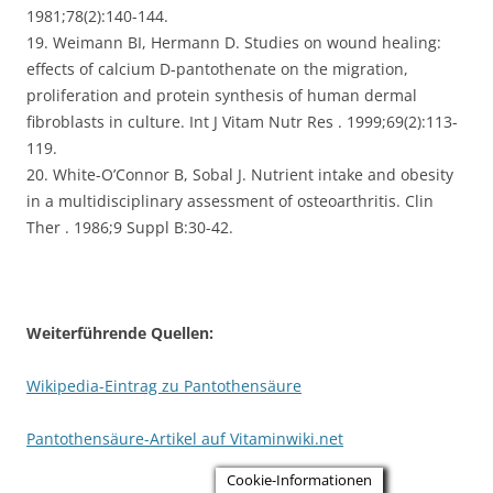
1981;78(2):140-144.
19. Weimann BI, Hermann D. Studies on wound healing:
effects of calcium D-pantothenate on the migration,
proliferation and protein synthesis of human dermal
fibroblasts in culture. Int J Vitam Nutr Res . 1999;69(2):113-
119.
20. White-O’Connor B, Sobal J. Nutrient intake and obesity
in a multidisciplinary assessment of osteoarthritis. Clin
Ther . 1986;9 Suppl B:30-42.
Weiterführende Quellen:
Wikipedia-Eintrag zu Pantothensäure
Pantothensäure-Artikel auf Vitaminwiki.net
Cookie-Informationen