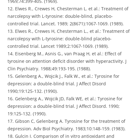
1969;74:399-405. (1969).
12. Elwes R., Crewes H, Chesterman L. et al.: Treatment of
narcolepsy with L-tyrosine: double-blind, placebo-
controlled trial. Lancet. 1989; 2(8671):1067-1069. (1989).
13. Elwes R., Crewes H, Chesterman L., et al.: Treatment of
narcolepsy with L-tyrosine: double-blind placebo-
controlled trial. Lancet 1989;2:1067-1069. (1989).
14. Eisenberg M., Asnis G., van Praag H, et al.: Effect of
tyrosine on attention deficit disorder with hyperactivity. J
Clin Psychiatry. 1988;49:193-195. (1988).
15. Gelenberg A., Wojcik J., Falk W., et al.: Tyrosine for
depression: a double-blind trial. J Affect Disord
1990;19:125-132. (1990).
16. Gelenberg A., Wojcik JD, Falk WE, et al.: Tyrosine for
depression: a double-blind trial. J Affect Disord. 1990;
19:125-132. (1990).
17. Gibson C, Gelenberg A. Tyrosine for the treatment of
depression. Adv Biol Psychiatry. 1983;10:148-159. (1983).
18. Gulcin I. Comparison of in vitro antioxidant and