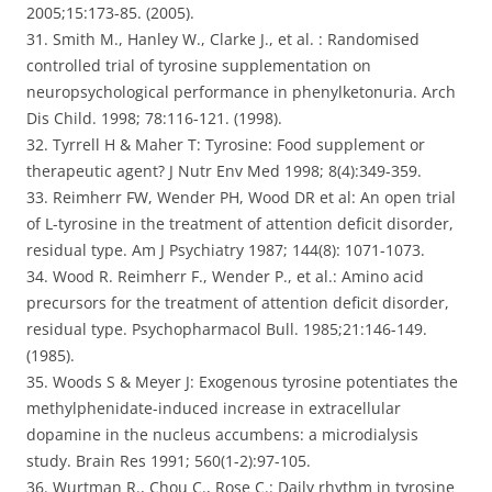
2005;15:173-85. (2005).
31. Smith M., Hanley W., Clarke J., et al. : Randomised
controlled trial of tyrosine supplementation on
neuropsychological performance in phenylketonuria. Arch
Dis Child. 1998; 78:116-121. (1998).
32. Tyrrell H & Maher T: Tyrosine: Food supplement or
therapeutic agent? J Nutr Env Med 1998; 8(4):349-359.
33. Reimherr FW, Wender PH, Wood DR et al: An open trial
of L-tyrosine in the treatment of attention deficit disorder,
residual type. Am J Psychiatry 1987; 144(8): 1071-1073.
34. Wood R. Reimherr F., Wender P., et al.: Amino acid
precursors for the treatment of attention deficit disorder,
residual type. Psychopharmacol Bull. 1985;21:146-149.
(1985).
35. Woods S & Meyer J: Exogenous tyrosine potentiates the
methylphenidate-induced increase in extracellular
dopamine in the nucleus accumbens: a microdialysis
study. Brain Res 1991; 560(1-2):97-105.
36. Wurtman R., Chou C., Rose C.: Daily rhythm in tyrosine