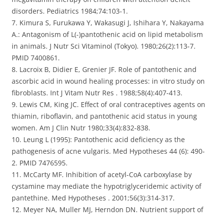
disorders. Pediatrics 1984;74:103-1.
7. Kimura S, Furukawa Y, Wakasugi J, Ishihara Y, Nakayama
A.: Antagonism of L(-)pantothenic acid on lipid metabolism
in animals. J Nutr Sci Vitaminol (Tokyo). 1980;26(2):113-7.
PMID 7400861.
8. Lacroix B, Didier E, Grenier JF. Role of pantothenic and
ascorbic acid in wound healing processes: in vitro study on
fibroblasts. Int J Vitam Nutr Res . 1988;58(4):407-413.
9. Lewis CM, King JC. Effect of oral contraceptives agents on
thiamin, riboflavin, and pantothenic acid status in young
women. Am J Clin Nutr 1980;33(4):832-838.
10. Leung L (1995): Pantothenic acid deficiency as the
pathogenesis of acne vulgaris. Med Hypotheses 44 (6): 490-
2. PMID 7476595.
11. McCarty MF. Inhibition of acetyl-CoA carboxylase by
cystamine may mediate the hypotriglyceridemic activity of
pantethine. Med Hypotheses . 2001;56(3):314-317.
12. Meyer NA, Muller MJ, Herndon DN. Nutrient support of