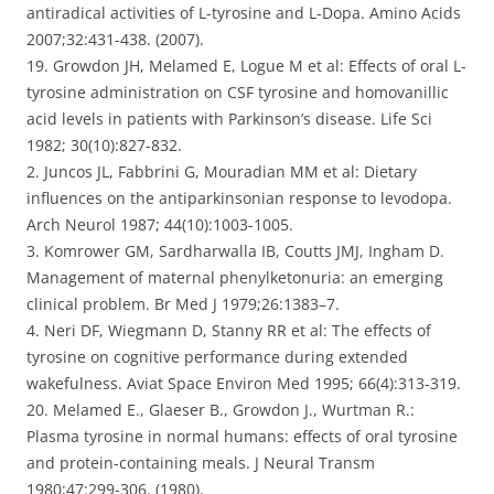
antiradical activities of L-tyrosine and L-Dopa. Amino Acids
2007;32:431-438. (2007).
19. Growdon JH, Melamed E, Logue M et al: Effects of oral L-
tyrosine administration on CSF tyrosine and homovanillic
acid levels in patients with Parkinson’s disease. Life Sci
1982; 30(10):827-832.
2. Juncos JL, Fabbrini G, Mouradian MM et al: Dietary
influences on the antiparkinsonian response to levodopa.
Arch Neurol 1987; 44(10):1003-1005.
3. Komrower GM, Sardharwalla IB, Coutts JMJ, Ingham D.
Management of maternal phenylketonuria: an emerging
clinical problem. Br Med J 1979;26:1383–7.
4. Neri DF, Wiegmann D, Stanny RR et al: The effects of
tyrosine on cognitive performance during extended
wakefulness. Aviat Space Environ Med 1995; 66(4):313-319.
20. Melamed E., Glaeser B., Growdon J., Wurtman R.:
Plasma tyrosine in normal humans: effects of oral tyrosine
and protein-containing meals. J Neural Transm
1980;47:299-306. (1980).