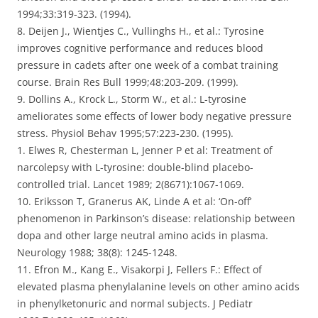
1994;33:319-323. (1994).
8. Deijen J., Wientjes C., Vullinghs H., et al.: Tyrosine
improves cognitive performance and reduces blood
pressure in cadets after one week of a combat training
course. Brain Res Bull 1999;48:203-209. (1999).
9. Dollins A., Krock L., Storm W., et al.: L-tyrosine
ameliorates some effects of lower body negative pressure
stress. Physiol Behav 1995;57:223-230. (1995).
1. Elwes R, Chesterman L, Jenner P et al: Treatment of
narcolepsy with L-tyrosine: double-blind placebo-
controlled trial. Lancet 1989; 2(8671):1067-1069.
10. Eriksson T, Granerus AK, Linde A et al: ‘On-off’
phenomenon in Parkinson’s disease: relationship between
dopa and other large neutral amino acids in plasma.
Neurology 1988; 38(8): 1245-1248.
11. Efron M., Kang E., Visakorpi J, Fellers F.: Effect of
elevated plasma phenylalanine levels on other amino acids
in phenylketonuric and normal subjects. J Pediatr