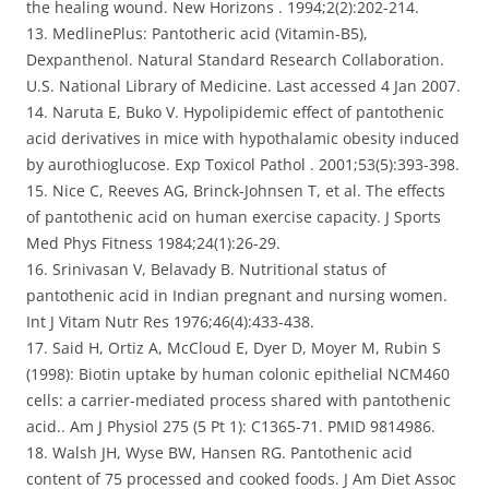
the healing wound. New Horizons . 1994;2(2):202-214.
13. MedlinePlus: Pantotheric acid (Vitamin-B5),
Dexpanthenol. Natural Standard Research Collaboration.
U.S. National Library of Medicine. Last accessed 4 Jan 2007.
14. Naruta E, Buko V. Hypolipidemic effect of pantothenic
acid derivatives in mice with hypothalamic obesity induced
by aurothioglucose. Exp Toxicol Pathol . 2001;53(5):393-398.
15. Nice C, Reeves AG, Brinck-Johnsen T, et al. The effects
of pantothenic acid on human exercise capacity. J Sports
Med Phys Fitness 1984;24(1):26-29.
16. Srinivasan V, Belavady B. Nutritional status of
pantothenic acid in Indian pregnant and nursing women.
Int J Vitam Nutr Res 1976;46(4):433-438.
17. Said H, Ortiz A, McCloud E, Dyer D, Moyer M, Rubin S
(1998): Biotin uptake by human colonic epithelial NCM460
cells: a carrier-mediated process shared with pantothenic
acid.. Am J Physiol 275 (5 Pt 1): C1365-71. PMID 9814986.
18. Walsh JH, Wyse BW, Hansen RG. Pantothenic acid
content of 75 processed and cooked foods. J Am Diet Assoc