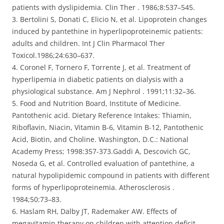
patients with dyslipidemia. Clin Ther . 1986;8:537–545.
3. Bertolini S, Donati C, Elicio N, et al. Lipoprotein changes
induced by pantethine in hyperlipoproteinemic patients:
adults and children. Int J Clin Pharmacol Ther
Toxicol.1986;24:630–637.
4. Coronel F, Tornero F, Torrente J, et al. Treatment of
hyperlipemia in diabetic patients on dialysis with a
physiological substance. Am J Nephrol . 1991;11:32–36.
5. Food and Nutrition Board, Institute of Medicine.
Pantothenic acid. Dietary Reference Intakes: Thiamin,
Riboflavin, Niacin, Vitamin B-6, Vitamin B-12, Pantothenic
Acid, Biotin, and Choline. Washington, D.C.: National
Academy Press; 1998:357-373.Gaddi A, Descovich GC,
Noseda G, et al. Controlled evaluation of pantethine, a
natural hypolipidemic compound in patients with different
forms of hyperlipoproteinemia. Atherosclerosis .
1984;50:73–83.
6. Haslam RH, Dalby JT, Rademaker AW. Effects of
megavitamin therapy on children with attention deficit