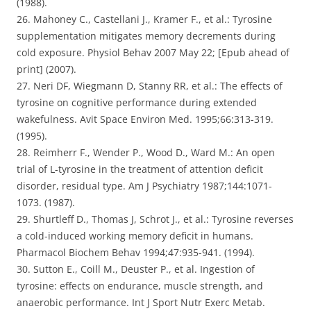
(1988).
26. Mahoney C., Castellani J., Kramer F., et al.: Tyrosine
supplementation mitigates memory decrements during
cold exposure. Physiol Behav 2007 May 22; [Epub ahead of
print] (2007).
27. Neri DF, Wiegmann D, Stanny RR, et al.: The effects of
tyrosine on cognitive performance during extended
wakefulness. Avit Space Environ Med. 1995;66:313-319.
(1995).
28. Reimherr F., Wender P., Wood D., Ward M.: An open
trial of L-tyrosine in the treatment of attention deficit
disorder, residual type. Am J Psychiatry 1987;144:1071-
1073. (1987).
29. Shurtleff D., Thomas J, Schrot J., et al.: Tyrosine reverses
a cold-induced working memory deficit in humans.
Pharmacol Biochem Behav 1994;47:935-941. (1994).
30. Sutton E., Coill M., Deuster P., et al. Ingestion of
tyrosine: effects on endurance, muscle strength, and
anaerobic performance. Int J Sport Nutr Exerc Metab.