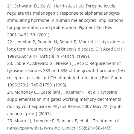
21. Schwahn D., Xu W., Herrin A, et al.: Tyrosine levels
regulate the melanogenic response to alphamelanocyte-
stimulating hormone in human melanocytes: implications
for pigmentation and proliferation. Pigment Cell Res
2001;14:32-39. (2001).
22. Lemoine P, Robelin N, Sebert P, Mouret J.: L-tyrosine: a
long term treatment of Parkinson’s disease. C R Acad Sci III
1989;309:43-47. [Article in French] (1989).
23. Lobie P., Allevato G., Nielsen J., et al.: Requirement of
tyrosine residues 333 and 338 of the growth hormone (GH)
receptor for selected GH-stimulated function. J Biol Chem
1995;270:21745-21750. (1995).
24. Mahoney C., Castellani J., Kramer F., et al.: Tyrosine
supplementation mitigates working memory decrements
during cold exposure. Physiol Behav. 2007 May 22. [Epub
ahead of print] (2007).
25. Mouret J, Lemoine P, Sanchez P, et al. : Treatment of
narcolepsy with L-tyrosine. Lancet 1988;2:1458-1459.