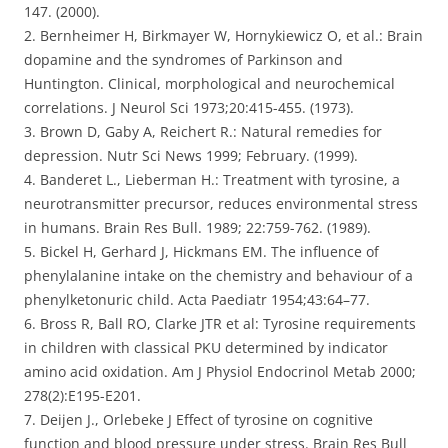
147. (2000).
2. Bernheimer H, Birkmayer W, Hornykiewicz O, et al.: Brain
dopamine and the syndromes of Parkinson and
Huntington. Clinical, morphological and neurochemical
correlations. J Neurol Sci 1973;20:415-455. (1973).
3. Brown D, Gaby A, Reichert R.: Natural remedies for
depression. Nutr Sci News 1999; February. (1999).
4. Banderet L., Lieberman H.: Treatment with tyrosine, a
neurotransmitter precursor, reduces environmental stress
in humans. Brain Res Bull. 1989; 22:759-762. (1989).
5. Bickel H, Gerhard J, Hickmans EM. The influence of
phenylalanine intake on the chemistry and behaviour of a
phenylketonuric child. Acta Paediatr 1954;43:64–77.
6. Bross R, Ball RO, Clarke JTR et al: Tyrosine requirements
in children with classical PKU determined by indicator
amino acid oxidation. Am J Physiol Endocrinol Metab 2000;
278(2):E195-E201.
7. Deijen J., Orlebeke J Effect of tyrosine on cognitive
function and blood pressure under stress. Brain Res Bull