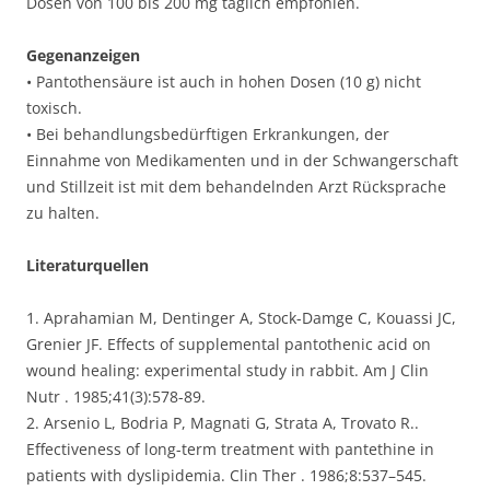
Dosen von 100 bis 200 mg täglich empfohlen.
Gegenanzeigen
• Pantothensäure ist auch in hohen Dosen (10 g) nicht
toxisch.
• Bei behandlungsbedürftigen Erkrankungen, der
Einnahme von Medikamenten und in der Schwangerschaft
und Stillzeit ist mit dem behandelnden Arzt Rücksprache
zu halten.
Literaturquellen
1. Aprahamian M, Dentinger A, Stock-Damge C, Kouassi JC,
Grenier JF. Effects of supplemental pantothenic acid on
wound healing: experimental study in rabbit. Am J Clin
Nutr . 1985;41(3):578-89.
2. Arsenio L, Bodria P, Magnati G, Strata A, Trovato R..
Effectiveness of long-term treatment with pantethine in
patients with dyslipidemia. Clin Ther . 1986;8:537–545.