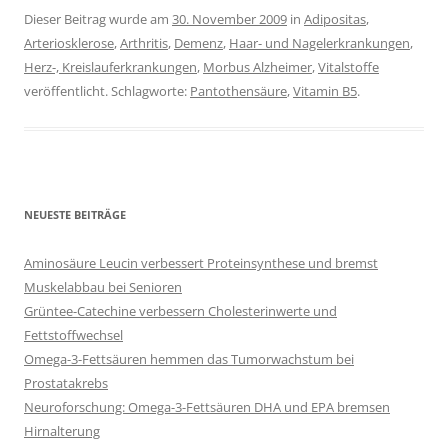
Dieser Beitrag wurde am
30. November 2009
in
Adipositas
,
Arteriosklerose
,
Arthritis
,
Demenz
,
Haar- und Nagelerkrankungen
,
Herz-, Kreislauferkrankungen
,
Morbus Alzheimer
,
Vitalstoffe
veröffentlicht. Schlagworte:
Pantothensäure
,
Vitamin B5
.
NEUESTE BEITRÄGE
Aminosäure Leucin verbessert Proteinsynthese und bremst
Muskelabbau bei Senioren
Grüntee-Catechine verbessern Cholesterinwerte und
Fettstoffwechsel
Omega-3-Fettsäuren hemmen das Tumorwachstum bei
Prostatakrebs
Neuroforschung: Omega-3-Fettsäuren DHA und EPA bremsen
Hirnalterung