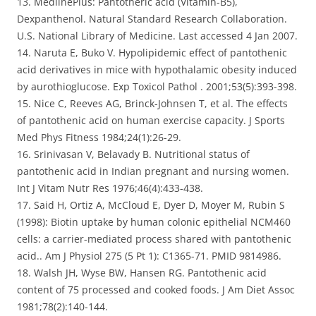
13. MedlinePlus: Pantotheric acid (Vitamin-B5),
Dexpanthenol. Natural Standard Research Collaboration.
U.S. National Library of Medicine. Last accessed 4 Jan 2007.
14. Naruta E, Buko V. Hypolipidemic effect of pantothenic
acid derivatives in mice with hypothalamic obesity induced
by aurothioglucose. Exp Toxicol Pathol . 2001;53(5):393-398.
15. Nice C, Reeves AG, Brinck-Johnsen T, et al. The effects
of pantothenic acid on human exercise capacity. J Sports
Med Phys Fitness 1984;24(1):26-29.
16. Srinivasan V, Belavady B. Nutritional status of
pantothenic acid in Indian pregnant and nursing women.
Int J Vitam Nutr Res 1976;46(4):433-438.
17. Said H, Ortiz A, McCloud E, Dyer D, Moyer M, Rubin S
(1998): Biotin uptake by human colonic epithelial NCM460
cells: a carrier-mediated process shared with pantothenic
acid.. Am J Physiol 275 (5 Pt 1): C1365-71. PMID 9814986.
18. Walsh JH, Wyse BW, Hansen RG. Pantothenic acid
content of 75 processed and cooked foods. J Am Diet Assoc
1981;78(2):140-144.