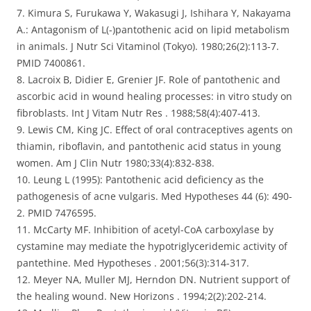
7. Kimura S, Furukawa Y, Wakasugi J, Ishihara Y, Nakayama
A.: Antagonism of L(-)pantothenic acid on lipid metabolism
in animals. J Nutr Sci Vitaminol (Tokyo). 1980;26(2):113-7.
PMID 7400861.
8. Lacroix B, Didier E, Grenier JF. Role of pantothenic and
ascorbic acid in wound healing processes: in vitro study on
fibroblasts. Int J Vitam Nutr Res . 1988;58(4):407-413.
9. Lewis CM, King JC. Effect of oral contraceptives agents on
thiamin, riboflavin, and pantothenic acid status in young
women. Am J Clin Nutr 1980;33(4):832-838.
10. Leung L (1995): Pantothenic acid deficiency as the
pathogenesis of acne vulgaris. Med Hypotheses 44 (6): 490-
2. PMID 7476595.
11. McCarty MF. Inhibition of acetyl-CoA carboxylase by
cystamine may mediate the hypotriglyceridemic activity of
pantethine. Med Hypotheses . 2001;56(3):314-317.
12. Meyer NA, Muller MJ, Herndon DN. Nutrient support of
the healing wound. New Horizons . 1994;2(2):202-214.