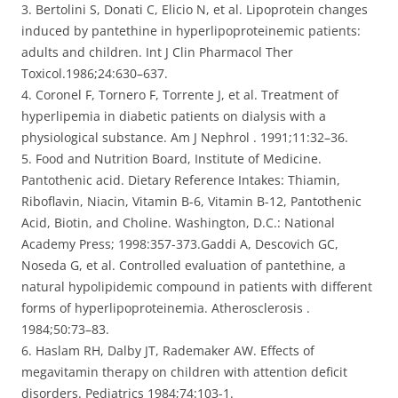
3. Bertolini S, Donati C, Elicio N, et al. Lipoprotein changes
induced by pantethine in hyperlipoproteinemic patients:
adults and children. Int J Clin Pharmacol Ther
Toxicol.1986;24:630–637.
4. Coronel F, Tornero F, Torrente J, et al. Treatment of
hyperlipemia in diabetic patients on dialysis with a
physiological substance. Am J Nephrol . 1991;11:32–36.
5. Food and Nutrition Board, Institute of Medicine.
Pantothenic acid. Dietary Reference Intakes: Thiamin,
Riboflavin, Niacin, Vitamin B-6, Vitamin B-12, Pantothenic
Acid, Biotin, and Choline. Washington, D.C.: National
Academy Press; 1998:357-373.Gaddi A, Descovich GC,
Noseda G, et al. Controlled evaluation of pantethine, a
natural hypolipidemic compound in patients with different
forms of hyperlipoproteinemia. Atherosclerosis .
1984;50:73–83.
6. Haslam RH, Dalby JT, Rademaker AW. Effects of
megavitamin therapy on children with attention deficit
disorders. Pediatrics 1984;74:103-1.