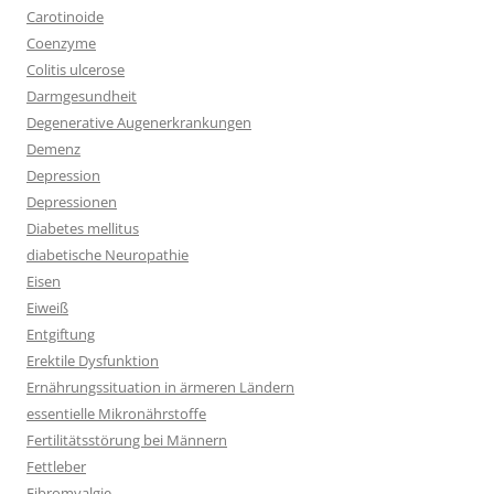
Carotinoide
Coenzyme
Colitis ulcerose
Darmgesundheit
Degenerative Augenerkrankungen
Demenz
Depression
Depressionen
Diabetes mellitus
diabetische Neuropathie
Eisen
Eiweiß
Entgiftung
Erektile Dysfunktion
Ernährungssituation in ärmeren Ländern
essentielle Mikronährstoffe
Fertilitätsstörung bei Männern
Fettleber
Fibromyalgie