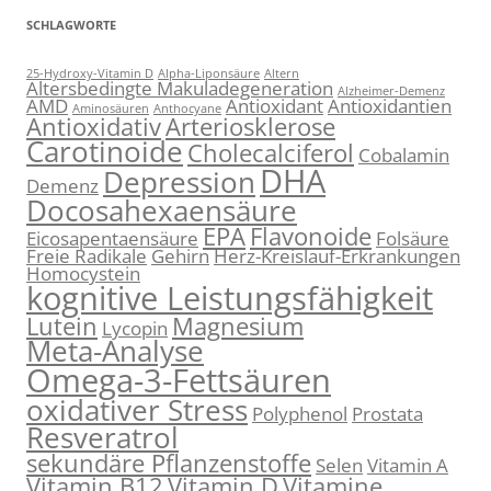
SCHLAGWORTE
25-Hydroxy-Vitamin D
Alpha-Liponsäure
Altern
Altersbedingte Makuladegeneration
Alzheimer-Demenz
AMD
Antioxidant
Antioxidantien
Aminosäuren
Anthocyane
Antioxidativ
Arteriosklerose
Carotinoide
Cholecalciferol
Cobalamin
DHA
Depression
Demenz
Docosahexaensäure
EPA
Flavonoide
Eicosapentaensäure
Folsäure
Freie Radikale
Gehirn
Herz-Kreislauf-Erkrankungen
Homocystein
kognitive Leistungsfähigkeit
Lutein
Magnesium
Lycopin
Meta-Analyse
Omega-3-Fettsäuren
oxidativer Stress
Polyphenol
Prostata
Resveratrol
sekundäre Pflanzenstoffe
Selen
Vitamin A
Vitamin B12
Vitamin D
Vitamine