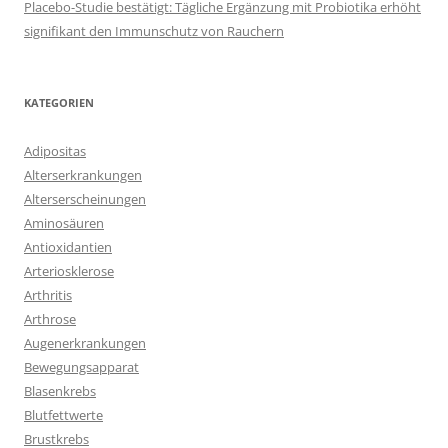
Placebo-Studie bestätigt: Tägliche Ergänzung mit Probiotika erhöht
signifikant den Immunschutz von Rauchern
KATEGORIEN
Adipositas
Alterserkrankungen
Alterserscheinungen
Aminosäuren
Antioxidantien
Arteriosklerose
Arthritis
Arthrose
Augenerkrankungen
Bewegungsapparat
Blasenkrebs
Blutfettwerte
Brustkrebs