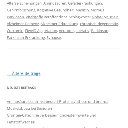
Alterserscheinungen
,
Aminosäuren
,
Gefäßerkrankungen
,
Gehirnforschung
,
Kognitive Gesundheit
,
Medizin
,
Morbus
Parkinson
,
Vitalstoffe
veröffentlicht. Schlagworte:
Alpha-Synuclein
,
Alzheimer-Demenz
,
Alzheimer-Erkrankung
,
chronisch-degenerativ
,
Curcumin
,
Eiweiß-Aggretation
,
neurodegenerativ
,
Parkinson
,
Parkinson-Erkrankung
,
Synapse
.
Beitragsnavigation
←
Ältere Beiträge
NEUESTE BEITRÄGE
Aminosäure Leucin verbessert Proteinsynthese und bremst
Muskelabbau bei Senioren
Grüntee-Catechine verbessern Cholesterinwerte und
Fettstoffwechsel