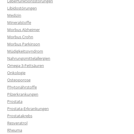
Leberfunktionsstörungen
Libidostörungen
Medizin
Mineralstoffe
Morbus Alzheimer
Morbus Crohn
Morbus Parkinson
Müdigkeitssyndrom
Nahrungsmittelallergien
Omega-3-Fettsäuren
Onkologie
Osteoporose
Phytonährstoffe
Pilzerkrankungen
Prostata
Prostata-Erkrankungen
Prostatakrebs
Resveratrol
Rheuma