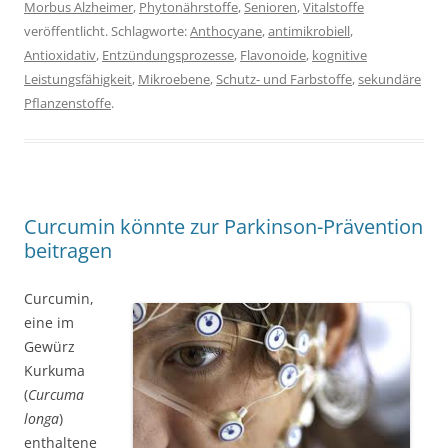
Morbus Alzheimer
,
Phytonährstoffe
,
Senioren
,
Vitalstoffe
veröffentlicht. Schlagworte:
Anthocyane
,
antimikrobiell
,
Antioxidativ
,
Entzündungsprozesse
,
Flavonoide
,
kognitive
Leistungsfähigkeit
,
Mikroebene
,
Schutz- und Farbstoffe
,
sekundäre
Pflanzenstoffe
.
Curcumin könnte zur Parkinson-Prävention
beitragen
Curcumin,
eine im
Gewürz
Kurkuma
(
Curcuma
longa
)
enthaltene