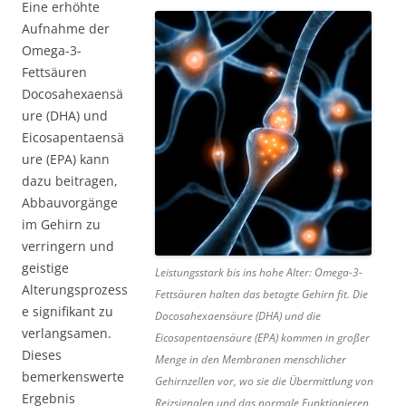
Eine erhöhte
Aufnahme der
Omega-3-
Fettsäuren
Docosahexaensä
ure (DHA) und
Eicosapentaensä
ure (EPA) kann
dazu beitragen,
Abbauvorgänge
im Gehirn zu
verringern und
geistige
Leistungsstark bis ins hohe Alter: Omega-3-
Alterungsprozess
Fettsäuren halten das betagte Gehirn fit. Die
e signifikant zu
Docosahexaensäure (DHA) und die
verlangsamen.
Eicosapentaensäure (EPA) kommen in großer
Dieses
Menge in den Membranen menschlicher
bemerkenswerte
Gehirnzellen vor, wo sie die Übermittlung von
Ergebnis
Reizsignalen und das normale Funktionieren