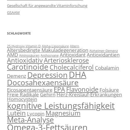
Gesellschaft für angewandte Vitaminforschung
GSAAM
SCHLAGWORTE
25-Hydroxy-Vitamin D
Alpha-Liponsäure
Altern
Altersbedingte Makuladegeneration
Alzheimer-Demenz
AMD
Antioxidant
Antioxidantien
Aminosäuren
Anthocyane
Antioxidativ
Arteriosklerose
Carotinoide
Cholecalciferol
Cobalamin
DHA
Depression
Demenz
Docosahexaensäure
EPA
Flavonoide
Eicosapentaensäure
Folsäure
Freie Radikale
Gehirn
Herz-Kreislauf-Erkrankungen
Homocystein
kognitive Leistungsfähigkeit
Lutein
Magnesium
Lycopin
Meta-Analyse
Omega-3-Fettsäuren