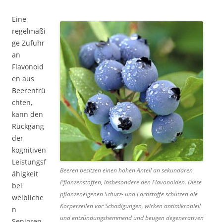
Eine
regelmäßi
ge Zufuhr
an
Flavonoid
en aus
Beerenfrü
chten,
kann den
Rückgang
der
kognitiven
Leistungsf
Beeren besitzen einen hohen Anteil an sekundären
ähigkeit
Pflanzenstoffen, insbesondere den Flavonoiden. Diese
bei
pflanzeneigenen Schutz- und Farbstoffe schützen die
weibliche
Körperzellen vor Schädigungen, wirken antimikrobiell
n
und entzündungshemmend und beugen degenerativen
Senioren