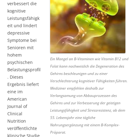
verbessert die
kognitive
Leistungsfähigk
eit und lindert
depressive
Symptome bei
Senioren mit
hohem
Ein Mangel an B-Vitaminen wie Vitamin B12 und
psychischen
Folat kann nachweislich die Degeneration des
Belastungsprofil
Gehirns beschleunigen und zu einer
. Dieses
Verschlechterung kognitiver Fähigkeiten führen.
Ergebnis liefert
Mediziner empfehlen deshalb zur
eine im
Verlangsamung von Abbauprozessen des
American
Gehirns und zur Verbesserung der geistigen
Journal of
Leistungsfähigkeit und Stressresistenz, ab dem
Clinical
55. Lebensjahr eine tägliche
Nutrition
Nahrungsergänzung mit einem B-Komplex-
veröffentlichte
Präparat.
klinische Studie