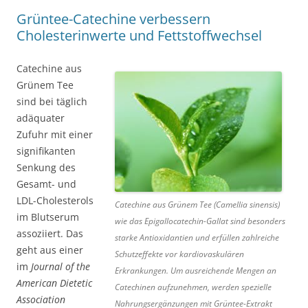
Grüntee-Catechine verbessern
Cholesterinwerte und Fettstoffwechsel
Catechine aus
Grünem Tee
sind bei täglich
adäquater
Zufuhr mit einer
signifikanten
Senkung des
Gesamt- und
LDL-Cholesterols
Catechine aus Grünem Tee (Camellia sinensis)
im Blutserum
wie das Epigallocatechin-Gallat sind besonders
assoziiert. Das
starke Antioxidantien und erfüllen zahlreiche
geht aus einer
Schutzeffekte vor kardiovaskulären
im
Journal of the
Erkrankungen. Um ausreichende Mengen an
American Dietetic
Catechinen aufzunehmen, werden spezielle
Association
Nahrungsergänzungen mit Grüntee-Extrakt