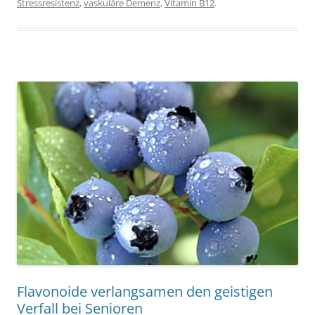
Stressresistenz
,
vaskuläre Demenz
,
Vitamin B12
.
Flavonoide verlangsamen den geistigen
Verfall bei Senioren