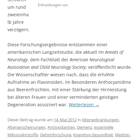
Erkrankungen vor.
um rund
zweieinha
lb Jahre
verzögern.
Diese Forschungsergebnisse entstammen einer
amerikanischen Langzeitstudie, die aktuell im
Annals of
Neurology
, dem Fachblatt der
American Neurological
Association and Child Neurology Society
, veröffentlicht wurde.
Die Wissenschaftler wiesen nach, dass die erhöhte
Aufnahme an Flavonoiden, im Besonderen Anthocyanidine
aus Beerenfrüchten, mit einer Stärkung der Hirnleistung
bei älteren Frauen und einer verminderten geistigen
Degeneration assoziiert war.
Weiterlesen
→
Dieser Beitrag wurde am
14. Mai 2012
in
Alterserkrankungen
,
Alterserscheinungen
,
Antioxidantien
,
Demenz
,
essentielle
Mikronährstoffe
,
Gehirnforschung
,
Kognitive Gesundheit
,
Medizin
,