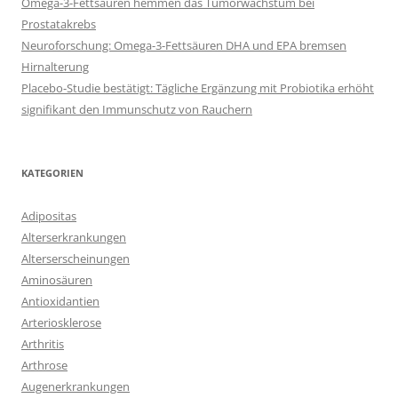
Omega-3-Fettsäuren hemmen das Tumorwachstum bei
Prostatakrebs
Neuroforschung: Omega-3-Fettsäuren DHA und EPA bremsen
Hirnalterung
Placebo-Studie bestätigt: Tägliche Ergänzung mit Probiotika erhöht
signifikant den Immunschutz von Rauchern
KATEGORIEN
Adipositas
Alterserkrankungen
Alterserscheinungen
Aminosäuren
Antioxidantien
Arteriosklerose
Arthritis
Arthrose
Augenerkrankungen