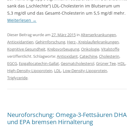
sank das („schlechte“) LDL-Cholesterin im Blutserum um
5,3 mg/dl und das Gesamt-Cholesterin um 5,5 mg/dl mehr.
Weiterlesen
→
Dieser Beitrag wurde am
27. März 2015
in
Alterserkrankungen
,
Antioxidantien
,
Gehirnforschung
,
Herz-, Kreislauferkrankungen
,
Kognitive Gesundheit
,
Krebsvorbeugung
,
Onkologie
,
Vitalstoffe
veröffentlicht. Schlagworte:
Antioxidant
,
Catechine
,
Cholesterin
,
EGCG
,
Epigallocatechin-Gallat
,
Gesmatcholesterol
,
Grüner Tee
,
HDL
,
High-Density-Lipoprotein
,
LDL
,
Low-Density-Lipoprotein
,
Triglyceride
.
Neuroforschung: Omega-3-Fettsäuren DHA
und EPA bremsen Hirnalterung