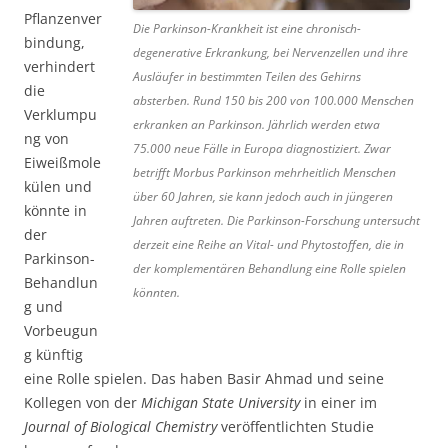
Pflanzenver
Die Parkinson-Krankheit ist eine chronisch-
bindung,
degenerative Erkrankung, bei Nervenzellen und ihre
verhindert
Ausläufer in bestimmten Teilen des Gehirns
die
absterben. Rund 150 bis 200 von 100.000 Menschen
Verklumpu
erkranken an Parkinson. Jährlich werden etwa
ng von
75.000 neue Fälle in Europa diagnostiziert. Zwar
Eiweißmole
betrifft Morbus Parkinson mehrheitlich Menschen
külen und
über 60 Jahren, sie kann jedoch auch in jüngeren
könnte in
Jahren auftreten. Die Parkinson-Forschung untersucht
der
derzeit eine Reihe an Vital- und Phytostoffen, die in
Parkinson-
der komplementären Behandlung eine Rolle spielen
Behandlun
könnten.
g und
Vorbeugun
g künftig
eine Rolle spielen. Das haben Basir Ahmad und seine
Kollegen von der
Michigan State University
in einer im
Journal of Biological Chemistry
veröffentlichten Studie