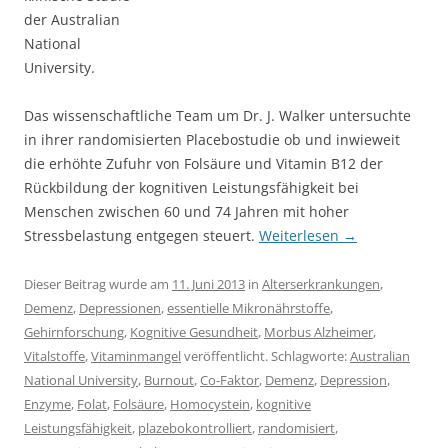
der Australian
National
University.
Das wissenschaftliche Team um Dr. J. Walker untersuchte
in ihrer randomisierten Placebostudie ob und inwieweit
die erhöhte Zufuhr von Folsäure und Vitamin B12 der
Rückbildung der kognitiven Leistungsfähigkeit bei
Menschen zwischen 60 und 74 Jahren mit hoher
Stressbelastung entgegen steuert.
Weiterlesen
→
Dieser Beitrag wurde am
11. Juni 2013
in
Alterserkrankungen
,
Demenz
,
Depressionen
,
essentielle Mikronährstoffe
,
Gehirnforschung
,
Kognitive Gesundheit
,
Morbus Alzheimer
,
Vitalstoffe
,
Vitaminmangel
veröffentlicht. Schlagworte:
Australian
National University
,
Burnout
,
Co-Faktor
,
Demenz
,
Depression
,
Enzyme
,
Folat
,
Folsäure
,
Homocystein
,
kognitive
Leistungsfähigkeit
,
plazebokontrolliert
,
randomisiert
,