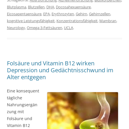
Schlagworte:
Altersforschung
,
Alzheimerforschung
,
Blutkörperchen
,
Blutplasma
,
Blutzellen
,
DHA
,
Docosahexaensäure
,
Eicosapentaensäure
,
EPA
,
Erythrozyten
,
Gehirn
,
Gehirnzellen
,
kognitive Leistungsfähigkeit
,
Konzentrationsfähigkeit
,
Mambran
,
Neurology
,
Omega-3-Fettsäuren
,
UCLA
.
Folsäure und Vitamin B12 wirken
Depression und Gedächtnisschwund im
Alter entgegen
Eine konsequent
tägliche
Nahrungsergän
zung mit
Folsäure und
Vitamin B12