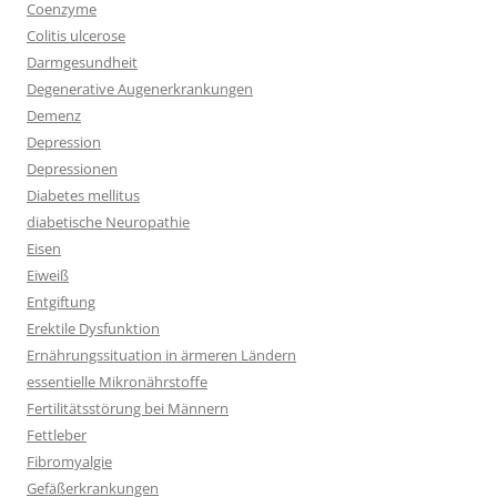
Coenzyme
Colitis ulcerose
Darmgesundheit
Degenerative Augenerkrankungen
Demenz
Depression
Depressionen
Diabetes mellitus
diabetische Neuropathie
Eisen
Eiweiß
Entgiftung
Erektile Dysfunktion
Ernährungssituation in ärmeren Ländern
essentielle Mikronährstoffe
Fertilitätsstörung bei Männern
Fettleber
Fibromyalgie
Gefäßerkrankungen