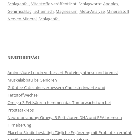
Schlaganfall
,
Vitalstoffe
veröffentlicht. Schlagworte:
Apoplex
,
Gehirnschlag
,
ischämisch
,
Magnesium
,
Meta-Analyse
,
Mineralstoff
,
Nerven-Mineral
,
Schlaganfall
.
NEUESTE BEITRÄGE
Aminosäure Leucin verbessert Proteinsynthese und bremst
Muskelabbau bei Senioren
Grüntee-Catechine verbessern Cholesterinwerte und
Fettstoffwechsel
Omega-3-Fettsäuren hemmen das Tumorwachstum bei
Prostatakrebs
Neuroforschung: Omega-3-Fettsäuren DHA und EPA bremsen
Hirnalterung
Placebo-Studie bestätigt: Tägliche Ergänzung mit Probiotika erhöht