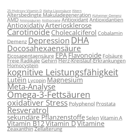
25-Hydroxy-Vitamin D
Alpha-Liponsäure
Altern
Altersbedingte Makuladegeneration
Alzheimer-Demenz
AMD
Antioxidant
Antioxidantien
Aminosäuren
Anthocyane
Antioxidativ
Arteriosklerose
Carotinoide
Cholecalciferol
Cobalamin
DHA
Depression
Demenz
Docosahexaensäure
EPA
Flavonoide
Eicosapentaensäure
Folsäure
Freie Radikale
Gehirn
Herz-Kreislauf-Erkrankungen
Homocystein
kognitive Leistungsfähigkeit
Lutein
Magnesium
Lycopin
Meta-Analyse
Omega-3-Fettsäuren
oxidativer Stress
Polyphenol
Prostata
Resveratrol
sekundäre Pflanzenstoffe
Selen
Vitamin A
Vitamin B12
Vitamin D
Vitamine
Zeaxanthin
Zellalterung