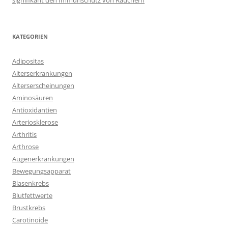
signifikant den Immunschutz von Rauchern
KATEGORIEN
Adipositas
Alterserkrankungen
Alterserscheinungen
Aminosäuren
Antioxidantien
Arteriosklerose
Arthritis
Arthrose
Augenerkrankungen
Bewegungsapparat
Blasenkrebs
Blutfettwerte
Brustkrebs
Carotinoide