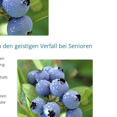
den geistigen Verfall bei Senioren
den
ang
halb
mmen
 die