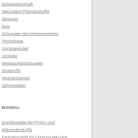
Schwangerschaft
Sekundäre Pflanzenstoffe
Senioren
Soja
Störungen des Immunsystems
Thrombose
Uncategorized
Urologie
Verdauungsstörungen
Vitalstoffe
Vitaminmangel
Zahnmedizin
BLOGROLL
Enzyklopädie der Phyto- und
Mikronährstoffe
Fachzeitschrift für Orthomolekulare