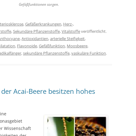
Gefäßfunktionen sorgen.
teriosklerose
,
Gefäßerkrankungen
,
Herz-,
stoffe
,
Sekundäre Pflanzenstoffe
,
Vitalstoffe
veröffentlicht.
Anthocyane
,
Antioxidantien
,
arterielle Steifigkeit
,
latation
,
Flavonoide
,
Gefäßfunktion
,
Moosbeere
,
adikalfänger
,
sekundäre Pflanzenstoffe
,
vaskuläre Funktion
.
 der Acai-Beere besitzen hohes
eine
zonasgebiet
der Wissenschaft
higkeiten der