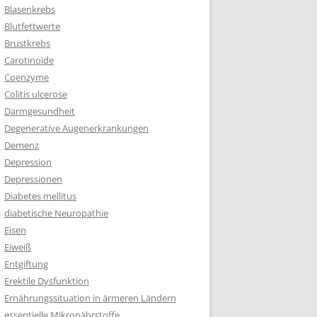
Blasenkrebs
Blutfettwerte
Brustkrebs
Carotinoide
Coenzyme
Colitis ulcerose
Darmgesundheit
Degenerative Augenerkrankungen
Demenz
Depression
Depressionen
Diabetes mellitus
diabetische Neuropathie
Eisen
Eiweiß
Entgiftung
Erektile Dysfunktion
Ernährungssituation in ärmeren Ländern
essentielle Mikronährstoffe