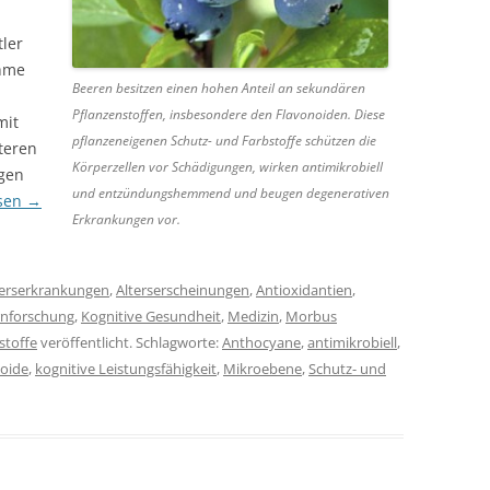
tler
ahme
Beeren besitzen einen hohen Anteil an sekundären
Pflanzenstoffen, insbesondere den Flavonoiden. Diese
mit
pflanzeneigenen Schutz- und Farbstoffe schützen die
lteren
Körperzellen vor Schädigungen, wirken antimikrobiell
igen
und entzündungshemmend und beugen degenerativen
esen
→
Erkrankungen vor.
terserkrankungen
,
Alterserscheinungen
,
Antioxidantien
,
rnforschung
,
Kognitive Gesundheit
,
Medizin
,
Morbus
lstoffe
veröffentlicht. Schlagworte:
Anthocyane
,
antimikrobiell
,
oide
,
kognitive Leistungsfähigkeit
,
Mikroebene
,
Schutz- und