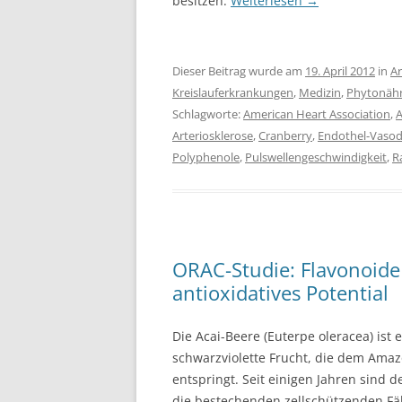
besitzen.
Weiterlesen
→
Dieser Beitrag wurde am
19. April 2012
in
Ar
Kreislauferkrankungen
,
Medizin
,
Phytonähr
Schlagworte:
American Heart Association
,
Arteriosklerose
,
Cranberry
,
Endothel-Vasodi
Polyphenole
,
Pulswellengeschwindigkeit
,
R
ORAC-Studie: Flavonoide
antioxidatives Potential
Die Acai-Beere (Euterpe oleracea) ist 
schwarzviolette Frucht, die dem Ama
entspringt. Seit einigen Jahren sind 
die bestechenden zellschützenden Fä