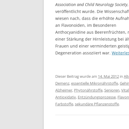
Association and Child Neurology Society
,
veröffentlicht wurde. Die Wissenschaf
wiesen nach, dass die erhöhte Aufn
an Flavonoiden, im Besonderen
Anthocyanidine aus Beerenfrüchten, 
einer Stärkung der Hirnleistung bei ä
Frauen und einer verminderten geist
Degeneration assoziiert war.
Weiterl
Dieser Beitrag wurde am
14. Mai 2012
in
Al
Demenz
,
essentielle Mikronährstoffe
,
Gehi
Alzheimer
,
Phytonährstoffe
,
Senioren
,
Vita
Antioxidativ
,
Entzündungsprozesse
,
Flavon
Farbstoffe
,
sekundäre Pflanzenstoffe
.