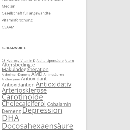
Medizin
Gesellschaft für angewandte
Vitaminforschung
GSAAM
SCHLAGWORTE
25-Hydroxy-Vitamin D
Alpha-Liponsäure
Altern
Altersbedingte
Makuladegeneration
AMD
Alzheimer-Demenz
Aminosäuren
Antioxidant
Anthocyane
Antioxidativ
Antioxidantien
Arteriosklerose
Carotinoide
Cholecalciferol
Cobalamin
Depression
Demenz
DHA
Docosahexaensäure