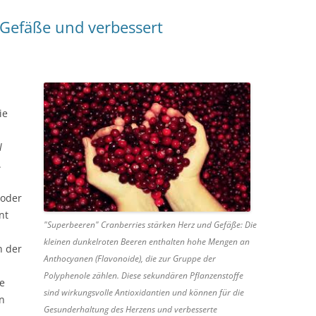
e Gefäße und verbessert
ie
l
.
 oder
nt
"Superbeeren" Cranberries stärken Herz und Gefäße: Die
kleinen dunkelroten Beeren enthalten hohe Mengen an
n der
Anthocyanen (Flavonoide), die zur Gruppe der
Polyphenole zählen. Diese sekundären Pflanzenstoffe
e
sind wirkungsvolle Antioxidantien und können für die
n
Gesunderhaltung des Herzens und verbesserte