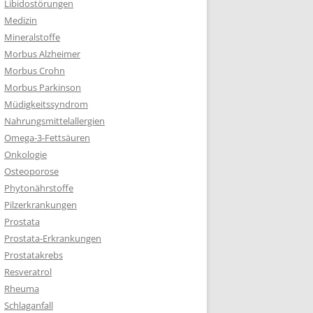
Libidostörungen
Medizin
Mineralstoffe
Morbus Alzheimer
Morbus Crohn
Morbus Parkinson
Müdigkeitssyndrom
Nahrungsmittelallergien
Omega-3-Fettsäuren
Onkologie
Osteoporose
Phytonährstoffe
Pilzerkrankungen
Prostata
Prostata-Erkrankungen
Prostatakrebs
Resveratrol
Rheuma
Schlaganfall