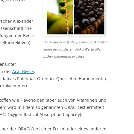
scher Alexander
ssenschaftliche
ndungen der Beere
Die Acai-Beere (Euterpe oleracea) besitzt
zellprotektiven)
einen der höchsten ORAC-Werte aller
bisher bekannten Früchte
er unter
en der
Acai-Beere
,
idatives Potential: Orientin, Quercetin, Homoorientin,
hydrokaempferol.
stoffen wie Flavonoiden (aber auch von Vitaminen und
en) wird mit dem so genannten ORAC-Test ermittelt
C: Oxygen Radical Absorption Capacity).
höher der ORAC-Wert einer Frucht oder eines anderen