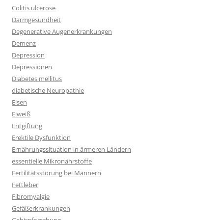
Colitis ulcerose
Darmgesundheit
Degenerative Augenerkrankungen
Demenz
Depression
Depressionen
Diabetes mellitus
diabetische Neuropathie
Eisen
Eiweiß
Entgiftung
Erektile Dysfunktion
Ernährungssituation in ärmeren Ländern
essentielle Mikronährstoffe
Fertilitätsstörung bei Männern
Fettleber
Fibromyalgie
Gefäßerkrankungen