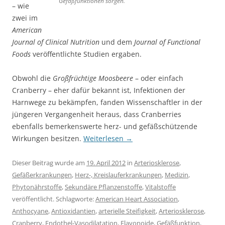
Gefäßfunktionen sorgen.
– wie
zwei im
American
Journal of Clinical Nutrition
und dem
Journal of Functional
Foods
veröffentlichte Studien ergaben.
Obwohl die
Großfrüchtige Moosbeere
– oder einfach
Cranberry – eher dafür bekannt ist, Infektionen der
Harnwege zu bekämpfen, fanden Wissenschaftler in der
jüngeren Vergangenheit heraus, dass Cranberries
ebenfalls bemerkenswerte herz- und gefäßschützende
Wirkungen besitzen.
Weiterlesen
→
Dieser Beitrag wurde am
19. April 2012
in
Arteriosklerose
,
Gefäßerkrankungen
,
Herz-, Kreislauferkrankungen
,
Medizin
,
Phytonährstoffe
,
Sekundäre Pflanzenstoffe
,
Vitalstoffe
veröffentlicht. Schlagworte:
American Heart Association
,
Anthocyane
,
Antioxidantien
,
arterielle Steifigkeit
,
Arteriosklerose
,
Cranberry
,
Endothel-Vasodilatation
,
Flavonoide
,
Gefäßfunktion
,