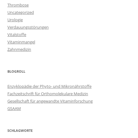
Thrombose
Uncategorized
Urologie
Verdauungsstörungen
Vitalstoffe
Vitaminmangel
Zahnmedizin
BLOGROLL
Enzyklopädie der Phyto- und Mikronährstoffe
Fachzeitschrift für Orthomolekulare Medizin
Gesellschaft für angewandte Vitaminforschung
GSAAM
SCHLAGWORTE