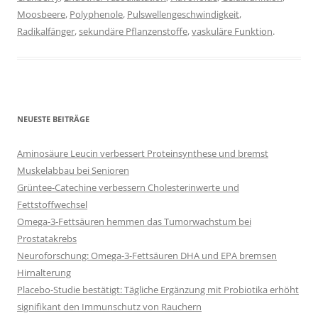
Moosbeere
,
Polyphenole
,
Pulswellengeschwindigkeit
,
Radikalfänger
,
sekundäre Pflanzenstoffe
,
vaskuläre Funktion
.
NEUESTE BEITRÄGE
Aminosäure Leucin verbessert Proteinsynthese und bremst
Muskelabbau bei Senioren
Grüntee-Catechine verbessern Cholesterinwerte und
Fettstoffwechsel
Omega-3-Fettsäuren hemmen das Tumorwachstum bei
Prostatakrebs
Neuroforschung: Omega-3-Fettsäuren DHA und EPA bremsen
Hirnalterung
Placebo-Studie bestätigt: Tägliche Ergänzung mit Probiotika erhöht
signifikant den Immunschutz von Rauchern