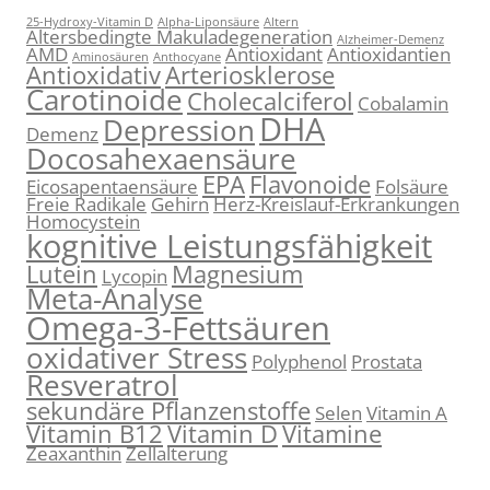
25-Hydroxy-Vitamin D
Alpha-Liponsäure
Altern
Altersbedingte Makuladegeneration
Alzheimer-Demenz
AMD
Antioxidant
Antioxidantien
Aminosäuren
Anthocyane
Antioxidativ
Arteriosklerose
Carotinoide
Cholecalciferol
Cobalamin
DHA
Depression
Demenz
Docosahexaensäure
EPA
Flavonoide
Eicosapentaensäure
Folsäure
Freie Radikale
Gehirn
Herz-Kreislauf-Erkrankungen
Homocystein
kognitive Leistungsfähigkeit
Lutein
Magnesium
Lycopin
Meta-Analyse
Omega-3-Fettsäuren
oxidativer Stress
Polyphenol
Prostata
Resveratrol
sekundäre Pflanzenstoffe
Selen
Vitamin A
Vitamin B12
Vitamin D
Vitamine
Zeaxanthin
Zellalterung