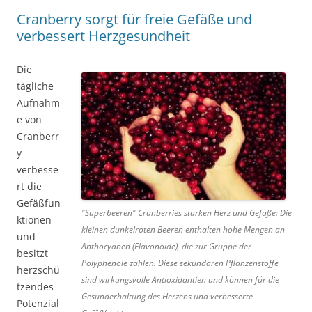
Cranberry sorgt für freie Gefäße und
verbessert Herzgesundheit
Die
tägliche
Aufnahm
e von
Cranberr
y
verbesse
rt die
Gefäßfun
"Superbeeren" Cranberries stärken Herz und Gefäße: Die
ktionen
kleinen dunkelroten Beeren enthalten hohe Mengen an
und
Anthocyanen (Flavonoide), die zur Gruppe der
besitzt
Polyphenole zählen. Diese sekundären Pflanzenstoffe
herzschü
sind wirkungsvolle Antioxidantien und können für die
tzendes
Gesunderhaltung des Herzens und verbesserte
Potenzial