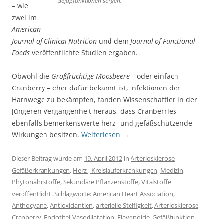
Gefäßfunktionen sorgen.
– wie
zwei im
American
Journal of Clinical Nutrition
und dem
Journal of Functional
Foods
veröffentlichte Studien ergaben.
Obwohl die
Großfrüchtige Moosbeere
– oder einfach
Cranberry – eher dafür bekannt ist, Infektionen der
Harnwege zu bekämpfen, fanden Wissenschaftler in der
jüngeren Vergangenheit heraus, dass Cranberries
ebenfalls bemerkenswerte herz- und gefäßschützende
Wirkungen besitzen.
Weiterlesen
→
Dieser Beitrag wurde am
19. April 2012
in
Arteriosklerose
,
Gefäßerkrankungen
,
Herz-, Kreislauferkrankungen
,
Medizin
,
Phytonährstoffe
,
Sekundäre Pflanzenstoffe
,
Vitalstoffe
veröffentlicht. Schlagworte:
American Heart Association
,
Anthocyane
,
Antioxidantien
,
arterielle Steifigkeit
,
Arteriosklerose
,
Cranberry
,
Endothel-Vasodilatation
,
Flavonoide
,
Gefäßfunktion
,