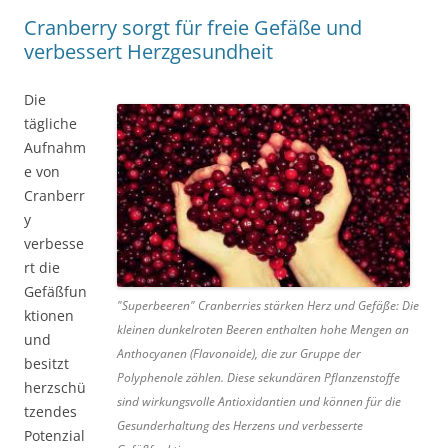
Cranberry sorgt für freie Gefäße und
verbessert Herzgesundheit
Die
tägliche
Aufnahm
e von
Cranberr
y
verbesse
rt die
Gefäßfun
"Superbeeren" Cranberries stärken Herz und Gefäße: Die
ktionen
kleinen dunkelroten Beeren enthalten hohe Mengen an
und
Anthocyanen (Flavonoide), die zur Gruppe der
besitzt
Polyphenole zählen. Diese sekundären Pflanzenstoffe
herzschü
sind wirkungsvolle Antioxidantien und können für die
tzendes
Gesunderhaltung des Herzens und verbesserte
Potenzial