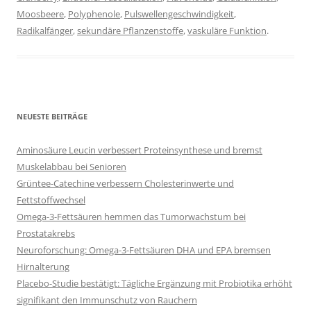
Moosbeere
,
Polyphenole
,
Pulswellengeschwindigkeit
,
Radikalfänger
,
sekundäre Pflanzenstoffe
,
vaskuläre Funktion
.
NEUESTE BEITRÄGE
Aminosäure Leucin verbessert Proteinsynthese und bremst
Muskelabbau bei Senioren
Grüntee-Catechine verbessern Cholesterinwerte und
Fettstoffwechsel
Omega-3-Fettsäuren hemmen das Tumorwachstum bei
Prostatakrebs
Neuroforschung: Omega-3-Fettsäuren DHA und EPA bremsen
Hirnalterung
Placebo-Studie bestätigt: Tägliche Ergänzung mit Probiotika erhöht
signifikant den Immunschutz von Rauchern