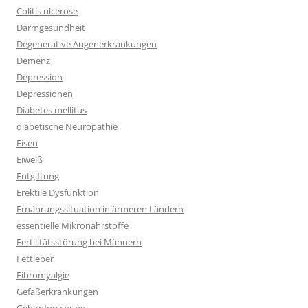
Colitis ulcerose
Darmgesundheit
Degenerative Augenerkrankungen
Demenz
Depression
Depressionen
Diabetes mellitus
diabetische Neuropathie
Eisen
Eiweiß
Entgiftung
Erektile Dysfunktion
Ernährungssituation in ärmeren Ländern
essentielle Mikronährstoffe
Fertilitätsstörung bei Männern
Fettleber
Fibromyalgie
Gefäßerkrankungen