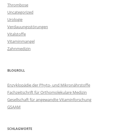
Thrombose
Uncategorized
Urologie
Verdauungsstörungen
Vitalstoffe
Vitaminmangel
Zahnmedizin
BLOGROLL
Enzyklopädie der Phyto- und Mikronährstoffe
Fachzeitschrift für Orthomolekulare Medizin
Gesellschaft für angewandte Vitaminforschung
GSAAM
SCHLAGWORTE