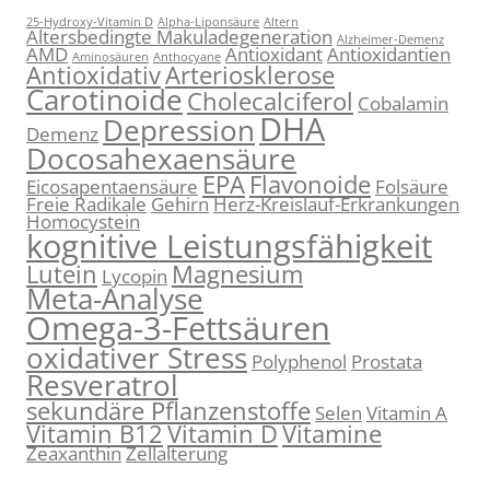
25-Hydroxy-Vitamin D
Alpha-Liponsäure
Altern
Altersbedingte Makuladegeneration
Alzheimer-Demenz
AMD
Antioxidant
Antioxidantien
Aminosäuren
Anthocyane
Antioxidativ
Arteriosklerose
Carotinoide
Cholecalciferol
Cobalamin
DHA
Depression
Demenz
Docosahexaensäure
EPA
Flavonoide
Eicosapentaensäure
Folsäure
Freie Radikale
Gehirn
Herz-Kreislauf-Erkrankungen
Homocystein
kognitive Leistungsfähigkeit
Lutein
Magnesium
Lycopin
Meta-Analyse
Omega-3-Fettsäuren
oxidativer Stress
Polyphenol
Prostata
Resveratrol
sekundäre Pflanzenstoffe
Selen
Vitamin A
Vitamin B12
Vitamin D
Vitamine
Zeaxanthin
Zellalterung