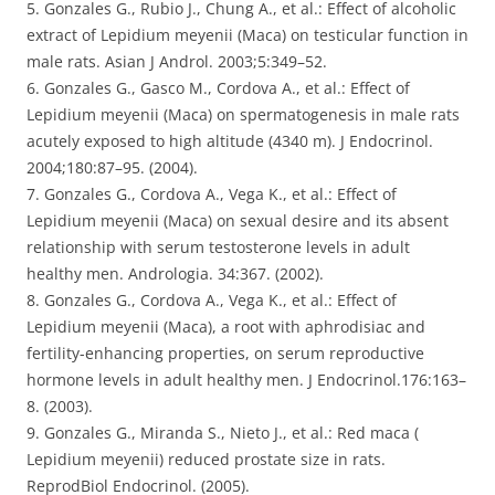
5. Gonzales G., Rubio J., Chung A., et al.: Effect of alcoholic
extract of Lepidium meyenii (Maca) on testicular function in
male rats. Asian J Androl. 2003;5:349–52.
6. Gonzales G., Gasco M., Cordova A., et al.: Effect of
Lepidium meyenii (Maca) on spermatogenesis in male rats
acutely exposed to high altitude (4340 m). J Endocrinol.
2004;180:87–95. (2004).
7. Gonzales G., Cordova A., Vega K., et al.: Effect of
Lepidium meyenii (Maca) on sexual desire and its absent
relationship with serum testosterone levels in adult
healthy men. Andrologia. 34:367. (2002).
8. Gonzales G., Cordova A., Vega K., et al.: Effect of
Lepidium meyenii (Maca), a root with aphrodisiac and
fertility-enhancing properties, on serum reproductive
hormone levels in adult healthy men. J Endocrinol.176:163–
8. (2003).
9. Gonzales G., Miranda S., Nieto J., et al.: Red maca (
Lepidium meyenii) reduced prostate size in rats.
ReprodBiol Endocrinol. (2005).