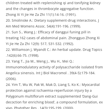
children treated with replenishing qi and tonifying kidney
and the changes in thrombocyte aggregative function.
Zhong Xi Yi Jie He Za Zhi 11(1):14-16. (1991).
20. Smolinske A.: Dietary supplement-drug interactions. J
Am Med Womens Assoc. 54(4):191-196. (1999).
21. Sun S., Wang J.: Efficacy of danggui funing pill in
treating 162 cases of abdominal pain. Zhongguo Zhong Xi
Yi Jie He Za Zhi 12(9): 517, 531-532. (1992).
22. Williamson J, Wyandt C.: An herbal update. Drug Topics
.142(6):66-75. (1998).
23. Yang T., Jia M., Meng J., Wu H., Mei Q.:
Immunomodulatory activity of polysaccharide isolated from
Angelica sinensis. Int J Biol Macromol . 39(4-5):179-184.
(2006).
24. Yim T, Wu W, Pak W, Mak D, Liang S, Ko K.: Myocardial
protection against ischaemia-reperfusion injury by a
Polygonum multiflorum extract supplemented ‘Dang-Gui
decoction for enriching blood’, a compound formulation, ex
vivo. Phytother Res . 14(3):195-199. (2000).