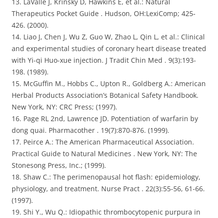
13. LaValle J, Krinsky D, Hawkins E, et al.: Natural
Therapeutics Pocket Guide . Hudson, OH:LexiComp; 425-
426. (2000).
14. Liao J, Chen J, Wu Z, Guo W, Zhao L, Qin L, et al.: Clinical
and experimental studies of coronary heart disease treated
with Yi-qi Huo-xue injection. J Tradit Chin Med . 9(3):193-
198. (1989).
15. McGuffin M., Hobbs C., Upton R., Goldberg A.: American
Herbal Products Association’s Botanical Safety Handbook.
New York, NY: CRC Press; (1997).
16. Page RL 2nd, Lawrence JD. Potentiation of warfarin by
dong quai. Pharmacother . 19(7):870-876. (1999).
17. Peirce A.: The American Pharmaceutical Association.
Practical Guide to Natural Medicines . New York, NY: The
Stonesong Press, Inc.; (1999).
18. Shaw C.: The perimenopausal hot flash: epidemiology,
physiology, and treatment. Nurse Pract . 22(3):55-56, 61-66.
(1997).
19. Shi Y., Wu Q.: Idiopathic thrombocytopenic purpura in