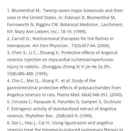
1. Blumenthal M.: Twenty-seven major botanicals and their
uses in the United States. In: Eskinazi D, Blumenthal M,
Farnsworth N, Riggins CW. Botanical Medicine . Larchmont,
NY: Mary Ann Liebert, Inc.; 18-19. (1999).
2. Carroll D.: Nonhormonal therapies for hot flashes in
menopause. Am Fam Physician . 73(3):457-64. (2006).
3. Chen S., Li C., Zhuang X.: Protective effects of Angeical
sinensis injection on myocardial ischemia/reperfusion
injury in rabbits.. Zhonggou Zhong Xi Yi Jie He Za Zhi .
15(8):486-488. (1995).
4. Cho C., Mei Q., Shang P., et al: Study of the
gastrointestinal protective effects of polysaccharides from
Angelica sinensis in rats. Planta Med. 66(4):348-351. (2000).
5. Circosta C, Pasquale R, Palumbo D, Samperi S, Occhiuto
F. Estrogenic activity of standardized extract of Angelica
sinensis. Phytother Res . 20(8):665-9. (1999).
6. Dai L., Hou J., Cai H.: Using ligustrazini and angelica
sinensis treat the bleomycin-induced pulmonary fibrosis in