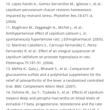
10. Lopez-Fando A., Gomez-Serranillos M., Iglesias I., et al.:
Lepidium peruvianum chacon restores homeostasis
impaired by restraint stress. Phytother Res.18:471–4.
(2004).
11. Maghrani M., Zeggwagh N., Michel J., et al.:
Antihypertensive effect of Lepidium sativum L. in
spontaneously hypertensive rats. J Ethnopharmacol. (2005).
12. Martinez Caballero S., Carricajo Fernandez C, Perez-
Fernandez R, et al.: Effect of an integral suspension of
Lepidium latifolium on prostate hyperplasia in rats.
Fitoterapia.75:187–91. (2004).
13. Mehta K., Gala J., Bhasale S., et al.: Comparison of
glucosamine sulfate and a polyherbal supplement for the
relief of osteoarthritis of the knee: a randomized controlled
trial. BMC Complement Altern Med. (2007).
14. Oshima M., Gu Y., Tsukada S., et al.: Effects of Lepidium
meyenii Walp and Jatropha macrantha on blood levels of
estradiol-17 beta, progesterone, testosterone and the rate
of embryo implantation in mice. J Vet Med Sci. 65:1145–6.