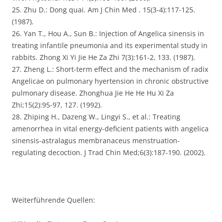
25. Zhu D.: Dong quai. Am J Chin Med . 15(3-4):117-125.
(1987).
26. Yan T., Hou A., Sun B.: Injection of Angelica sinensis in
treating infantile pneumonia and its experimental study in
rabbits. Zhong Xi Yi Jie He Za Zhi 7(3):161-2, 133. (1987).
27. Zheng L.: Short-term effect and the mechanism of radix
Angelicae on pulmonary hyertension in chronic obstructive
pulmonary disease. Zhonghua Jie He He Hu Xi Za
Zhi;15(2):95-97, 127. (1992).
28. Zhiping H., Dazeng W., Lingyi S., et al.: Treating
amenorrhea in vital energy-deficient patients with angelica
sinensis-astralagus membranaceus menstruation-
regulating decoction. J Trad Chin Med;6(3):187-190. (2002).
Weiterführende Quellen: