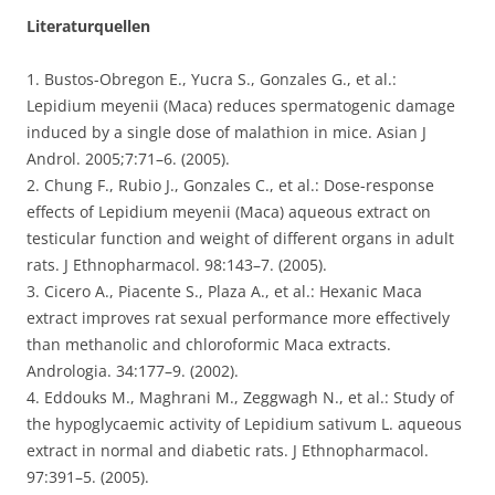
Literaturquellen
1. Bustos-Obregon E., Yucra S., Gonzales G., et al.:
Lepidium meyenii (Maca) reduces spermatogenic damage
induced by a single dose of malathion in mice. Asian J
Androl. 2005;7:71–6. (2005).
2. Chung F., Rubio J., Gonzales C., et al.: Dose-response
effects of Lepidium meyenii (Maca) aqueous extract on
testicular function and weight of different organs in adult
rats. J Ethnopharmacol. 98:143–7. (2005).
3. Cicero A., Piacente S., Plaza A., et al.: Hexanic Maca
extract improves rat sexual performance more effectively
than methanolic and chloroformic Maca extracts.
Andrologia. 34:177–9. (2002).
4. Eddouks M., Maghrani M., Zeggwagh N., et al.: Study of
the hypoglycaemic activity of Lepidium sativum L. aqueous
extract in normal and diabetic rats. J Ethnopharmacol.
97:391–5. (2005).