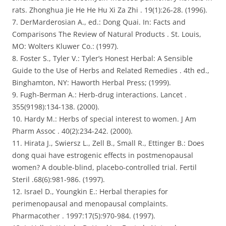
rats. Zhonghua Jie He He Hu Xi Za Zhi . 19(1):26-28. (1996).
7. DerMarderosian A., ed.: Dong Quai. In: Facts and
Comparisons The Review of Natural Products . St. Louis,
MO: Wolters Kluwer Co.: (1997).
8. Foster S., Tyler V.: Tyler’s Honest Herbal: A Sensible
Guide to the Use of Herbs and Related Remedies . 4th ed.,
Binghamton, NY: Haworth Herbal Press; (1999).
9. Fugh-Berman A.: Herb-drug interactions. Lancet .
355(9198):134-138. (2000).
10. Hardy M.: Herbs of special interest to women. J Am
Pharm Assoc . 40(2):234-242. (2000).
11. Hirata J., Swiersz L., Zell B., Small R., Ettinger B.: Does
dong quai have estrogenic effects in postmenopausal
women? A double-blind, placebo-controlled trial. Fertil
Steril .68(6):981-986. (1997).
12. Israel D., Youngkin E.: Herbal therapies for
perimenopausal and menopausal complaints.
Pharmacother . 1997:17(5):970-984. (1997).