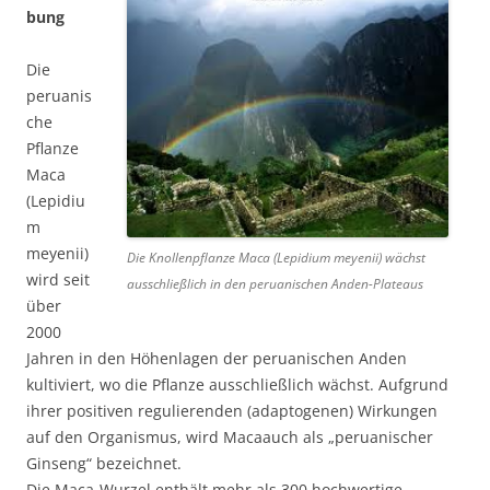
bung
Die
peruanis
che
Pflanze
Maca
(Lepidiu
m
meyenii)
Die Knollenpflanze Maca (Lepidium meyenii) wächst
wird seit
ausschließlich in den peruanischen Anden-Plateaus
über
2000
Jahren in den Höhenlagen der peruanischen Anden
kultiviert, wo die Pflanze ausschließlich wächst. Aufgrund
ihrer positiven regulierenden (adaptogenen) Wirkungen
auf den Organismus, wird Macaauch als „peruanischer
Ginseng“ bezeichnet.
Die Maca-Wurzel enthält mehr als 300 hochwertige