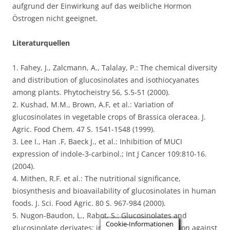
aufgrund der Einwirkung auf das weibliche Hormon
Östrogen nicht geeignet.
Literaturquellen
1. Fahey, J., Zalcmann, A., Talalay, P.: The chemical diversity
and distribution of glucosinolates and isothiocyanates
among plants. Phytocheistry 56, S.5-51 (2000).
2. Kushad, M.M., Brown, A.F, et al.: Variation of
glucosinolates in vegetable crops of Brassica oleracea. J.
Agric. Food Chem. 47 S. 1541-1548 (1999).
3. Lee I., Han .F, Baeck J., et al.: Inhibition of MUCI
expression of indole-3-carbinol.; Int J Cancer 109:810-16.
(2004).
4. Mithen, R.F. et al.: The nutritional significance,
biosynthesis and bioavailability of glucosinolates in human
foods. J. Sci. Food Agric. 80 S. 967-984 (2000).
5. Nugon-Baudon, L., Rabot, S.: Glucosinolates and
Cookie-Informationen
glucosinolate derivates: implications for protec-tion against