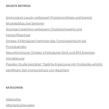
NEUESTE BEITRÄGE
Aminosäure Leucin verbessert Proteinsynthese und bremst
Muskelabbau bei Senioren
Grüntee-Catechine verbessern Cholesterinwerte und
Fettstoffwechsel
Omega-3-Fettsäuren hemmen das Tumorwachstum bei
Prostatakrebs
Neuroforschung: Omega-3-Fettsäuren DHA und EPA bremsen
Hirnalterung
Placebo-Studie bestätigt: Tägliche Ergänzung mit Probiotika erhöht
signifikant den Immunschutz von Rauchern
KATEGORIEN
Adipositas
Alterserkrankungen