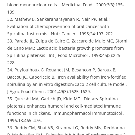
blood mononuclear cells. J Medicinal Food . 2000;3(3):135-
139.
32. Mathew B, Sankaranarayanan R, Nair PP, et al.:
Evaluation of chemoprevention of oral cancer with
Spirulina fusiformis . Nutr Cancer . 1995;24:197–202.
33. Parada JL, Zulpa de Caire G, Zaccaro de Mule MC, Storni
de Cano MM.: Lactic acid bacteria growth promoters from
Spirulina platensis . Int J Food Microbiol . 1998;45(3):225-
228.
34. Puyfoulhoux G, Rouanet JM, Besancon P, Baroux B,
Baccou JC, Caporiccio B.: Iron availability from iron-fortified
spirulina by an in vitro digestion/Caco-2 cell culture model.
J Agric Food Chem . 2001;49(3):1625-1629.
35. Qureshi MA, Garlich JD, Kidd MT.: Dietary Spirulina
platensis enhances humoral and cell-mediated immune
functions in chickens. Immunopharmacol Immunotoxicol .
1996;18:465–476.
36. Reddy CM, Bhat VB, Kiranmai G, Reddy MN, Reddanna
P, Madyastha KM.: Selective inhibition of cyclooxygenase-2