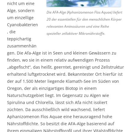
nicht um eine
Alge, sondern
Die AFA-Alge (Aphanizomenon Flos Aquae) liefert
um einzellige
20 der essentiellen für den menschlichen Körper
Cyanobakterien
relevanten Aminosäuren und eine Reihe
, die
spezieller zellaktiver Mikronährstoffe.
teppichartig
zusammenhän
gen. Die Afa-Alge ist in Seen und kleinen Gewässern zu
finden, wo sie in einem relativ aufwendigen Prozess
„abgefischt“, das heißt, geerntet, gereinigt und Zellstruktur
erhaltend luftgetrocknet wird. Bekanntester Ort hierfür ist
der auf 1.500 Meter liegende Klamath-See im Süden von
Oregon, der als einzigartiges Biotop in einem
Naturschutzgebiet liegt. Im Gegensatz zu Algen wie
Spirulina und Chlorella, lässt sich Afa nicht isoliert
züchten. Da ausschließlich wild wachsend, liefert
Aphanizomenon Flos Aquae eine herausragend hohe
Nährstoffdichte. So besitzt die AFA-Alge basierend auf
Ihrem einmaligen Nährstoffprofil und ihrer Vitalstoffdichte