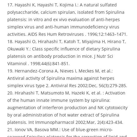
17. Hayashi K, Hayashi T, Kojima I.: A natural sulfated
polysaccharide, calcium spirulan, isolated from Spirulina
platensis: in vitro and ex vivo evaluation of anti-herpes
simplex virus and anti-human immunodeficiency virus
activities. AIDS Res Hum Retroviruses . 1996;12:1463–1471.
18. Hayashi O, Hirahashi T, Katoh T, Miyajima H, Hirano T,
Okuwaki Y.: Class specific influence of dietary Spirulina
platensis on antibody production in mice. J Nutr Sci
Vitaminol . 1998;44(6):841-851.
19. Hernandez-Corona A, Nieves I, Meckes M, et al.:
Antiviral activity of Spirulina maxima against herpes
simplex virus type 2. Antiviral Res 2002;Dec, 56(3):279-285.
20. Hirahashi T, Matsumoto M, Hazeki K, et al. : Activation
of the human innate immune system by spirulina:
augmentation of interferon production and NK cytotoxicity
by oral administration of hot water extract of Spirulina
platensis. Int Immunopharmacol 2002;Mar, 2(4):423-434.
21. Ionov VA, Basova MM.: Use of blue-green micro-
seaweed Spirulina platensis for the correction of lipid and