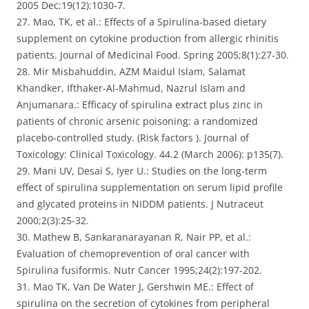
2005 Dec;19(12):1030-7.
27. Mao, TK, et al.: Effects of a Spirulina-based dietary
supplement on cytokine production from allergic rhinitis
patients. Journal of Medicinal Food. Spring 2005;8(1):27-30.
28. Mir Misbahuddin, AZM Maidul Islam, Salamat
Khandker, Ifthaker-Al-Mahmud, Nazrul Islam and
Anjumanara.: Efficacy of spirulina extract plus zinc in
patients of chronic arsenic poisoning: a randomized
placebo-controlled study. (Risk factors ). Journal of
Toxicology: Clinical Toxicology. 44.2 (March 2006): p135(7).
29. Mani UV, Desai S, Iyer U.: Studies on the long-term
effect of spirulina supplementation on serum lipid profile
and glycated proteins in NIDDM patients. J Nutraceut
2000;2(3):25-32.
30. Mathew B, Sankaranarayanan R, Nair PP, et al.:
Evaluation of chemoprevention of oral cancer with
Spirulina fusiformis. Nutr Cancer 1995;24(2):197-202.
31. Mao TK, Van De Water J, Gershwin ME.: Effect of
spirulina on the secretion of cytokines from peripheral