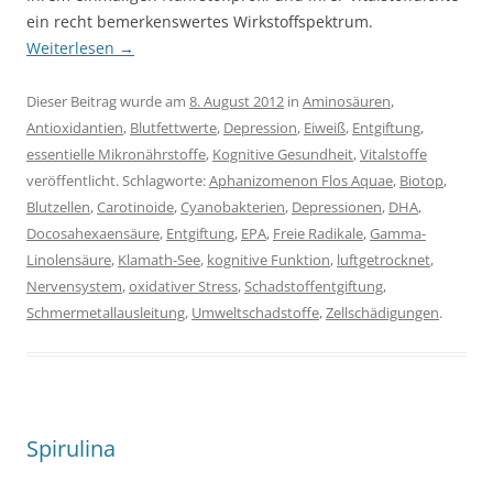
ein recht bemerkenswertes Wirkstoffspektrum.
Weiterlesen
→
Dieser Beitrag wurde am
8. August 2012
in
Aminosäuren
,
Antioxidantien
,
Blutfettwerte
,
Depression
,
Eiweiß
,
Entgiftung
,
essentielle Mikronährstoffe
,
Kognitive Gesundheit
,
Vitalstoffe
veröffentlicht. Schlagworte:
Aphanizomenon Flos Aquae
,
Biotop
,
Blutzellen
,
Carotinoide
,
Cyanobakterien
,
Depressionen
,
DHA
,
Docosahexaensäure
,
Entgiftung
,
EPA
,
Freie Radikale
,
Gamma-
Linolensäure
,
Klamath-See
,
kognitive Funktion
,
luftgetrocknet
,
Nervensystem
,
oxidativer Stress
,
Schadstoffentgiftung
,
Schmermetallausleitung
,
Umweltschadstoffe
,
Zellschädigungen
.
Spirulina