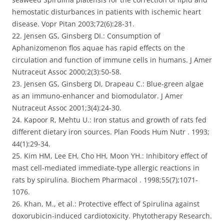
hemostatic disturbances in patients with ischemic heart
disease. Vopr Pitan 2003;72(6):28-31.
22. Jensen GS, Ginsberg DI.: Consumption of
Aphanizomenon flos aquae has rapid effects on the
circulation and function of immune cells in humans. J Amer
Nutraceut Assoc 2000;2(3):50-58.
23. Jensen GS, Ginsberg DI, Drapeau C.: Blue-green algae
as an immuno-enhancer and biomodulator. J Amer
Nutraceut Assoc 2001;3(4):24-30.
24. Kapoor R, Mehtu U.: Iron status and growth of rats fed
different dietary iron sources. Plan Foods Hum Nutr . 1993;
44(1):29-34.
25. Kim HM, Lee EH, Cho HH, Moon YH.: Inhibitory effect of
mast cell-mediated immediate-type allergic reactions in
rats by spirulina. Biochem Pharmacol . 1998;55(7);1071-
1076.
26. Khan, M., et al.: Protective effect of Spirulina against
doxorubicin-induced cardiotoxicity. Phytotherapy Research.