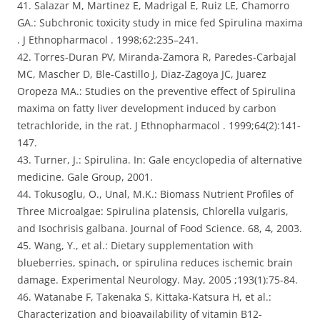
41. Salazar M, Martinez E, Madrigal E, Ruiz LE, Chamorro
GA.: Subchronic toxicity study in mice fed Spirulina maxima
. J Ethnopharmacol . 1998;62:235–241.
42. Torres-Duran PV, Miranda-Zamora R, Paredes-Carbajal
MC, Mascher D, Ble-Castillo J, Diaz-Zagoya JC, Juarez
Oropeza MA.: Studies on the preventive effect of Spirulina
maxima on fatty liver development induced by carbon
tetrachloride, in the rat. J Ethnopharmacol . 1999;64(2):141-
147.
43. Turner, J.: Spirulina. In: Gale encyclopedia of alternative
medicine. Gale Group, 2001.
44. Tokusoglu, O., Unal, M.K.: Biomass Nutrient Profiles of
Three Microalgae: Spirulina platensis, Chlorella vulgaris,
and Isochrisis galbana. Journal of Food Science. 68, 4, 2003.
45. Wang, Y., et al.: Dietary supplementation with
blueberries, spinach, or spirulina reduces ischemic brain
damage. Experimental Neurology. May, 2005 ;193(1):75-84.
46. Watanabe F, Takenaka S, Kittaka-Katsura H, et al.:
Characterization and bioavailability of vitamin B12-