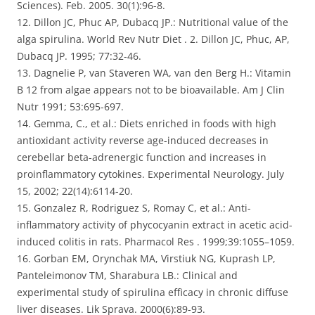
Sciences). Feb. 2005. 30(1):96-8.
12. Dillon JC, Phuc AP, Dubacq JP.: Nutritional value of the
alga spirulina. World Rev Nutr Diet . 2. Dillon JC, Phuc, AP,
Dubacq JP. 1995; 77:32-46.
13. Dagnelie P, van Staveren WA, van den Berg H.: Vitamin
B 12 from algae appears not to be bioavailable. Am J Clin
Nutr 1991; 53:695-697.
14. Gemma, C., et al.: Diets enriched in foods with high
antioxidant activity reverse age-induced decreases in
cerebellar beta-adrenergic function and increases in
proinflammatory cytokines. Experimental Neurology. July
15, 2002; 22(14):6114-20.
15. Gonzalez R, Rodriguez S, Romay C, et al.: Anti-
inflammatory activity of phycocyanin extract in acetic acid-
induced colitis in rats. Pharmacol Res . 1999;39:1055–1059.
16. Gorban EM, Orynchak MA, Virstiuk NG, Kuprash LP,
Panteleimonov TM, Sharabura LB.: Clinical and
experimental study of spirulina efficacy in chronic diffuse
liver diseases. Lik Sprava. 2000(6):89-93.