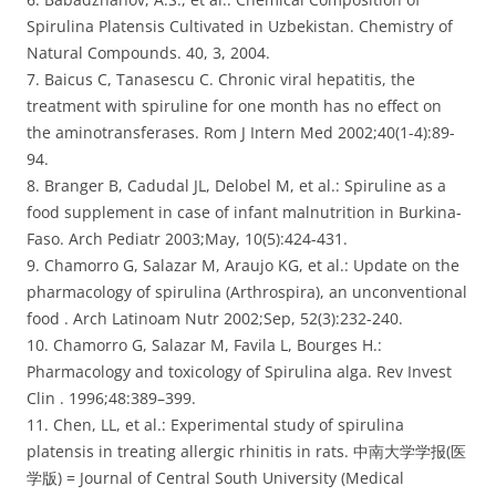
Spirulina Platensis Cultivated in Uzbekistan. Chemistry of
Natural Compounds. 40, 3, 2004.
7. Baicus C, Tanasescu C. Chronic viral hepatitis, the
treatment with spiruline for one month has no effect on
the aminotransferases. Rom J Intern Med 2002;40(1-4):89-
94.
8. Branger B, Cadudal JL, Delobel M, et al.: Spiruline as a
food supplement in case of infant malnutrition in Burkina-
Faso. Arch Pediatr 2003;May, 10(5):424-431.
9. Chamorro G, Salazar M, Araujo KG, et al.: Update on the
pharmacology of spirulina (Arthrospira), an unconventional
food . Arch Latinoam Nutr 2002;Sep, 52(3):232-240.
10. Chamorro G, Salazar M, Favila L, Bourges H.:
Pharmacology and toxicology of Spirulina alga. Rev Invest
Clin . 1996;48:389–399.
11. Chen, LL, et al.: Experimental study of spirulina
platensis in treating allergic rhinitis in rats. 中南大学学报(医
学版) = Journal of Central South University (Medical