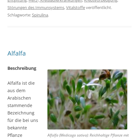
Entgiftung
,
Herz-, Kreislauferkrankungen
,
Krebsvorbeugung
,
Störungen des Immunsystems
,
Vitalstoffe
veröffentlicht.
Schlagworte:
Spirulina
.
Alfalfa
Beschreibung
Alfalfa ist die
aus dem
Arabischen
stammende
Bezeichnung
für die bei uns
bekannte
Pflanze
Alfalfa (Medicago sativa): Reichhaltige Pflanze mit