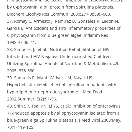
by C-phocyanin, a biliprotein from Spirulina platensis.
Biochem Ciophys Res Commun. 2000;277(3):599-603.
37. Romay C, Armesto J, Remirez D, Gonzalez R, Ledon N,
Garcia I.: Antioxidant and anti-inflammatory properties of
C-phycocyanin from blue-green algae. Inflamm Res .
1998;47:36–41.
38. Simpore, J., et al.: Nutrition Rehabilitation of HIV-
Infected and HIV-Negative Undernourished Children
Utilizing Spirulina. Annals of Nutrition & Metabolism. 49,
2005: 373-380.
39. Samuels R, Mani UV, Iyer UM, Nayak US.:
Hypocholesterolemic effect of spirulina in patients with
hyperlipidemic nephrotic syndrome. J Med Food
2002;Summer, 5(2):91-96.
40. Shih SR, Tsai KN, Li YS, et al.: Inhibition of enterovirus
71-induced apoptosis by allophycocyanin isolated from a
blue-green alga Spirulina platensis. J Med Virol 2003;May,
70(1):119-125.