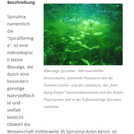
Beschreibung
Spirulina,
namentlich
die
“Spiralförmig
e”, ist eine
mikroskopisc
h kleine
Blaualge, die
Mikroalge Spirulina – Alle essenziellen
durch eine
Aminosäuren, essentielle Fettsäuren wie die
besonders
Gamma-Linolen- und die Linolsäure, das „Anti-
günstige
Aging-Enzym“ Superoxiddismutase und das Enzym
Nährstoffdich
Phycocyanin sind in der Süßwasseralge Spirulina
te und -
enthalten.
vielfalt
besticht.
Obwohl die
Wissenschaft mittlerweile 35 Spirulina-Arten kennt, ist