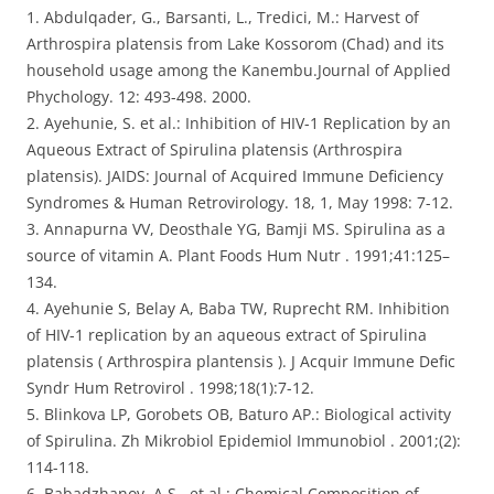
1. Abdulqader, G., Barsanti, L., Tredici, M.: Harvest of
Arthrospira platensis from Lake Kossorom (Chad) and its
household usage among the Kanembu.Journal of Applied
Phychology. 12: 493-498. 2000.
2. Ayehunie, S. et al.: Inhibition of HIV-1 Replication by an
Aqueous Extract of Spirulina platensis (Arthrospira
platensis). JAIDS: Journal of Acquired Immune Deficiency
Syndromes & Human Retrovirology. 18, 1, May 1998: 7-12.
3. Annapurna VV, Deosthale YG, Bamji MS. Spirulina as a
source of vitamin A. Plant Foods Hum Nutr . 1991;41:125–
134.
4. Ayehunie S, Belay A, Baba TW, Ruprecht RM. Inhibition
of HIV-1 replication by an aqueous extract of Spirulina
platensis ( Arthrospira plantensis ). J Acquir Immune Defic
Syndr Hum Retrovirol . 1998;18(1):7-12.
5. Blinkova LP, Gorobets OB, Baturo AP.: Biological activity
of Spirulina. Zh Mikrobiol Epidemiol Immunobiol . 2001;(2):
114-118.
6. Babadzhanov, A.S., et al.: Chemical Composition of