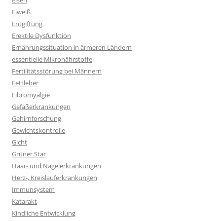
Eisen
Eiweiß
Entgiftung
Erektile Dysfunktion
Ernährungssituation in ärmeren Ländern
essentielle Mikronährstoffe
Fertilitätsstörung bei Männern
Fettleber
Fibromyalgie
Gefäßerkrankungen
Gehirnforschung
Gewichtskontrolle
Gicht
Grüner Star
Haar- und Nagelerkrankungen
Herz-, Kreislauferkrankungen
Immunsystem
Katarakt
Kindliche Entwicklung