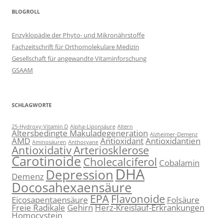
BLOGROLL
Enzyklopädie der Phyto- und Mikronährstoffe
Fachzeitschrift für Orthomolekulare Medizin
Gesellschaft für angewandte Vitaminforschung
GSAAM
SCHLAGWORTE
25-Hydroxy-Vitamin D
Alpha-Liponsäure
Altern
Altersbedingte Makuladegeneration
Alzheimer-Demenz
AMD
Antioxidant
Antioxidantien
Aminosäuren
Anthocyane
Antioxidativ
Arteriosklerose
Carotinoide
Cholecalciferol
Cobalamin
DHA
Depression
Demenz
Docosahexaensäure
EPA
Flavonoide
Eicosapentaensäure
Folsäure
Freie Radikale
Gehirn
Herz-Kreislauf-Erkrankungen
Homocystein