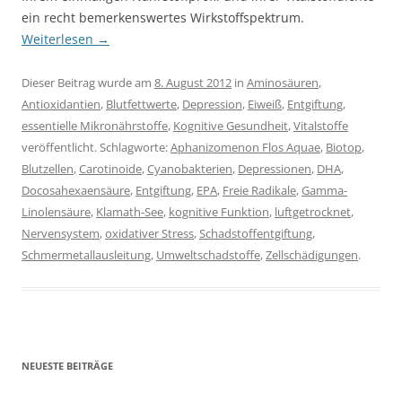
ein recht bemerkenswertes Wirkstoffspektrum.
Weiterlesen
→
Dieser Beitrag wurde am
8. August 2012
in
Aminosäuren
,
Antioxidantien
,
Blutfettwerte
,
Depression
,
Eiweiß
,
Entgiftung
,
essentielle Mikronährstoffe
,
Kognitive Gesundheit
,
Vitalstoffe
veröffentlicht. Schlagworte:
Aphanizomenon Flos Aquae
,
Biotop
,
Blutzellen
,
Carotinoide
,
Cyanobakterien
,
Depressionen
,
DHA
,
Docosahexaensäure
,
Entgiftung
,
EPA
,
Freie Radikale
,
Gamma-
Linolensäure
,
Klamath-See
,
kognitive Funktion
,
luftgetrocknet
,
Nervensystem
,
oxidativer Stress
,
Schadstoffentgiftung
,
Schmermetallausleitung
,
Umweltschadstoffe
,
Zellschädigungen
.
NEUESTE BEITRÄGE