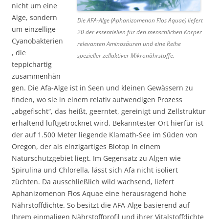
nicht um eine
Alge, sondern
Die AFA-Alge (Aphanizomenon Flos Aquae) liefert
um einzellige
20 der essentiellen für den menschlichen Körper
Cyanobakterien
relevanten Aminosäuren und eine Reihe
, die
spezieller zellaktiver Mikronährstoffe.
teppichartig
zusammenhän
gen. Die Afa-Alge ist in Seen und kleinen Gewässern zu
finden, wo sie in einem relativ aufwendigen Prozess
„abgefischt“, das heißt, geerntet, gereinigt und Zellstruktur
erhaltend luftgetrocknet wird. Bekanntester Ort hierfür ist
der auf 1.500 Meter liegende Klamath-See im Süden von
Oregon, der als einzigartiges Biotop in einem
Naturschutzgebiet liegt. Im Gegensatz zu Algen wie
Spirulina und Chlorella, lässt sich Afa nicht isoliert
züchten. Da ausschließlich wild wachsend, liefert
Aphanizomenon Flos Aquae eine herausragend hohe
Nährstoffdichte. So besitzt die AFA-Alge basierend auf
Ihrem einmaligen Nährstoffprofil und ihrer Vitalstoffdichte