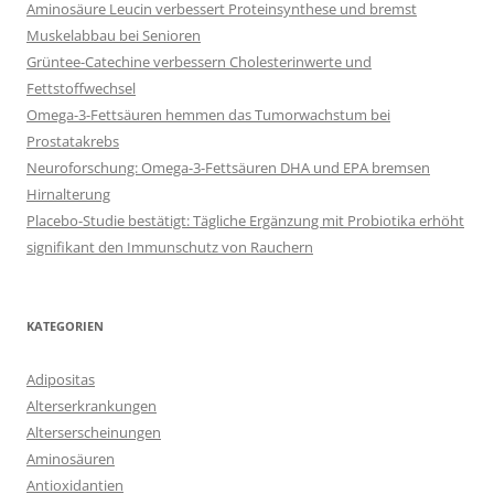
Aminosäure Leucin verbessert Proteinsynthese und bremst
Muskelabbau bei Senioren
Grüntee-Catechine verbessern Cholesterinwerte und
Fettstoffwechsel
Omega-3-Fettsäuren hemmen das Tumorwachstum bei
Prostatakrebs
Neuroforschung: Omega-3-Fettsäuren DHA und EPA bremsen
Hirnalterung
Placebo-Studie bestätigt: Tägliche Ergänzung mit Probiotika erhöht
signifikant den Immunschutz von Rauchern
KATEGORIEN
Adipositas
Alterserkrankungen
Alterserscheinungen
Aminosäuren
Antioxidantien