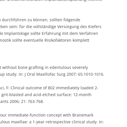
.
n durchführen zu können, sollten folgende
en sein: für die vollständige Versorgung des Kiefers
nde Implantologe sollte Erfahrung mit dem Verfahren
ostik sollte eventuelle Risikofaktoren komplett
t without bone grafting in edentulous severely
up study. In: J Oral Maxillofac Surg 2007; 65:1010-1016.
rinci, F: Clinical outcome of 802 immediately loaded 2-
grit-blasted and acid-etched surface: 12-month
plants 2006; 21: 763-768.
n-Four immediate-function concept with Branemark
ous maxillae: a 1-year retrospective clinical study. In: