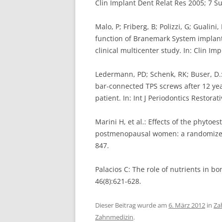
Clin Implant Dent Relat Res 2005; 7 Su
Malo, P; Friberg, B; Polizzi, G; Gualin
function of Branemark System implants
clinical multicenter study. In: Clin Im
Ledermann, PD; Schenk, RK; Buser, D.:
bar-connected TPS screws after 12 year
patient. In: Int J Periodontics Restora
Marini H, et al.: Effects of the phyto
postmenopausal women: a randomized t
847.
Palacios C: The role of nutrients in bo
46(8):621-628.
Dieser Beitrag wurde am
6. März 2012
in
Za
Zahnmedizin
.