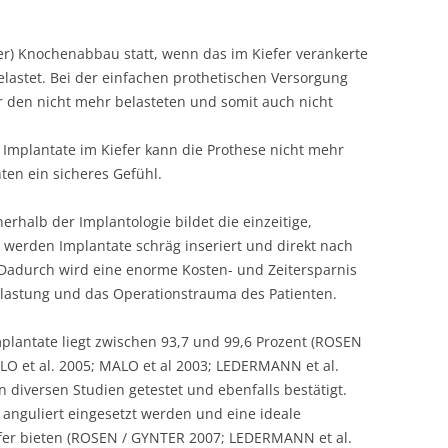
ler) Knochenabbau statt, wenn das im Kiefer verankerte
lastet. Bei der einfachen prothetischen Versorgung
 den nicht mehr belasteten und somit auch nicht
 Implantate im Kiefer kann die Prothese nicht mehr
ten ein sicheres Gefühl.
erhalb der Implantologie bildet die einzeitige,
i werden Implantate schräg inseriert und direkt nach
 Dadurch wird eine enorme Kosten- und Zeitersparnis
Belastung und das Operationstrauma des Patienten.
mplantate liegt zwischen 93,7 und 99,6 Prozent (ROSEN
LO et al. 2005; MALO et al 2003; LEDERMANN et al.
n diversen Studien getestet und ebenfalls bestätigt.
e anguliert eingesetzt werden und eine ideale
fer bieten (ROSEN / GYNTER 2007; LEDERMANN et al.