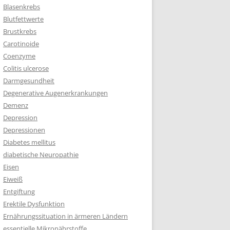
Blasenkrebs
Blutfettwerte
Brustkrebs
Carotinoide
Coenzyme
Colitis ulcerose
Darmgesundheit
Degenerative Augenerkrankungen
Demenz
Depression
Depressionen
Diabetes mellitus
diabetische Neuropathie
Eisen
Eiweiß
Entgiftung
Erektile Dysfunktion
Ernährungssituation in ärmeren Ländern
essentielle Mikronährstoffe