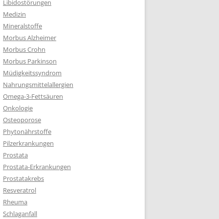
Libidostörungen
Medizin
Mineralstoffe
Morbus Alzheimer
Morbus Crohn
Morbus Parkinson
Müdigkeitssyndrom
Nahrungsmittelallergien
Omega-3-Fettsäuren
Onkologie
Osteoporose
Phytonährstoffe
Pilzerkrankungen
Prostata
Prostata-Erkrankungen
Prostatakrebs
Resveratrol
Rheuma
Schlaganfall