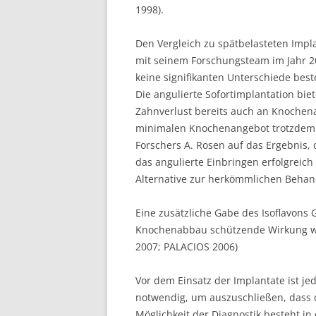
1998).
Den Vergleich zu spätbelasteten Impla
mit seinem Forschungsteam im Jahr 200
keine signifikanten Unterschiede beste
Die angulierte Sofortimplantation bie
Zahnverlust bereits auch an Knochena
minimalen Knochenangebot trotzdem i
Forschers A. Rosen auf das Ergebnis,
das angulierte Einbringen erfolgreic
Alternative zur herkömmlichen Behan
Eine zusätzliche Gabe des Isoflavons 
Knochenabbau schützende Wirkung wur
2007; PALACIOS 2006)
Vor dem Einsatz der Implantate ist jed
notwendig, um auszuschließen, dass d
Möglichkeit der Diagnostik besteht i