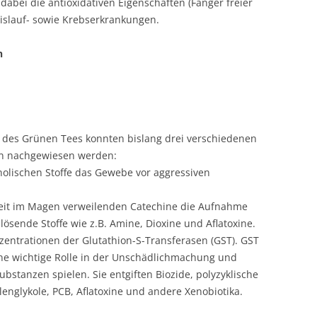
abei die antioxidativen Eigenschaften (Fänger freier
eislauf- sowie Krebserkrankungen.
n
es Grünen Tees konnten bislang drei verschiedenen
n nachgewiesen werden:
nolischen Stoffe das Gewebe vor aggressiven
e Zeit im Magen verweilenden Catechine die Aufnahme
ösende Stoffe wie z.B. Amine, Dioxine und Aflatoxine.
zentrationen der Glutathion-S-Transferasen (GST). GST
ine wichtige Rolle in der Unschädlichmachung und
stanzen spielen. Sie entgiften Biozide, polyzyklische
englykole, PCB, Aflatoxine und andere Xenobiotika.