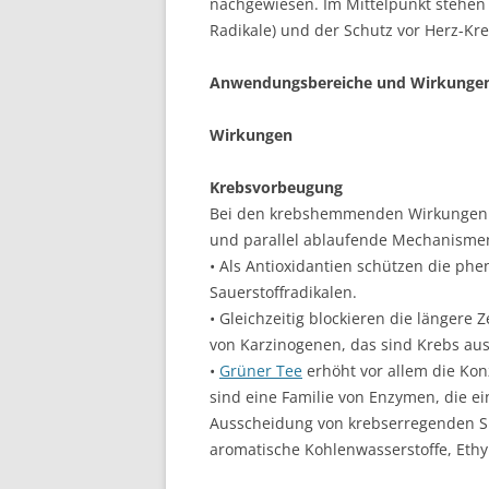
nachgewiesen. Im Mittelpunkt stehen d
Radikale) und der Schutz vor Herz-Kr
Anwendungsbereiche und Wirkunge
Wirkungen
Krebsvorbeugung
Bei den krebshemmenden Wirkungen d
und parallel ablaufende Mechanisme
• Als Antioxidantien schützen die phe
Sauerstoffradikalen.
• Gleichzeitig blockieren die länger
von Karzinogenen, das sind Krebs ausl
•
Grüner Tee
erhöht vor allem die Kon
sind eine Familie von Enzymen, die e
Ausscheidung von krebserregenden Sub
aromatische Kohlenwasserstoffe, Ethyl