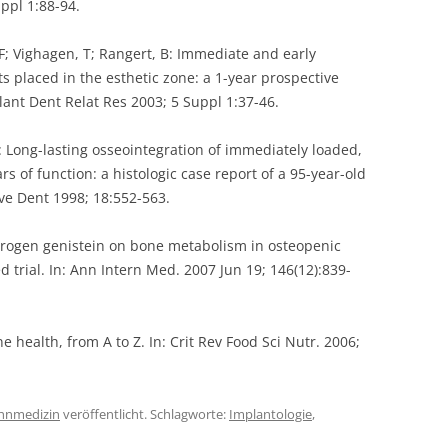
ppl 1:88-94.
i, F; Vighagen, T; Rangert, B: Immediate and early
 placed in the esthetic zone: a 1-year prospective
plant Dent Relat Res 2003; 5 Suppl 1:37-46.
 Long-lasting osseointegration of immediately loaded,
s of function: a histologic case report of a 95-year-old
tive Dent 1998; 18:552-563.
estrogen genistein on bone metabolism in osteopenic
rial. In: Ann Intern Med. 2007 Jun 19; 146(12):839-
ne health, from A to Z. In: Crit Rev Food Sci Nutr. 2006;
hnmedizin
veröffentlicht. Schlagworte:
Implantologie
,