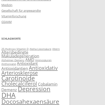
Medizin
Gesellschaft für angewandte
Vitaminforschung
GSAAM
SCHLAGWORTE
25-Hydroxy-Vitamin D
Alpha-Liponsäure
Altern
Altersbedingte
Makuladegeneration
AMD
Alzheimer-Demenz
Aminosäuren
Antioxidant
Anthocyane
Antioxidativ
Antioxidantien
Arteriosklerose
Carotinoide
Cholecalciferol
Cobalamin
Depression
Demenz
DHA
Docosahexaensäure