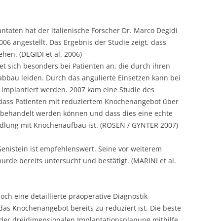
ntaten hat der italienische Forscher Dr. Marco Degidi
6 angestellt. Das Ergebnis der Studie zeigt, dass
hen. (DEGIDI et al. 2006)
tet sich besonders bei Patienten an, die durch ihren
bbau leiden. Durch das angulierte Einsetzen kann bei
mplantiert werden. 2007 kam eine Studie des
 dass Patienten mit reduziertem Knochenangebot über
h behandelt werden können und dass dies eine echte
dlung mit Knochenaufbau ist. (ROSEN / GYNTER 2007)
Genistein ist empfehlenswert. Seine vor weiterem
de bereits untersucht und bestätigt. (MARINI et al.
och eine detaillierte präoperative Diagnostik
as Knochenangebot bereits zu reduziert ist. Die beste
n der dreidimensionalen Implantationsplanung mithilfe