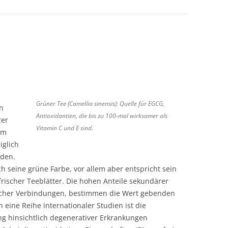
Grüner Tee (Camellia sinensis): Quelle für EGCG,
n
Antioxidantien, die bis zu 100-mal wirksamer als
zer
Vitamin C und E sind.
em
iglich
rden.
h seine grüne Farbe, vor allem aber entspricht sein
rischer Teeblätter. Die hohen Anteile sekundärer
ischer Verbindungen, bestimmen die Wert gebenden
eine Reihe internationaler Studien ist die
g hinsichtlich degenerativer Erkrankungen