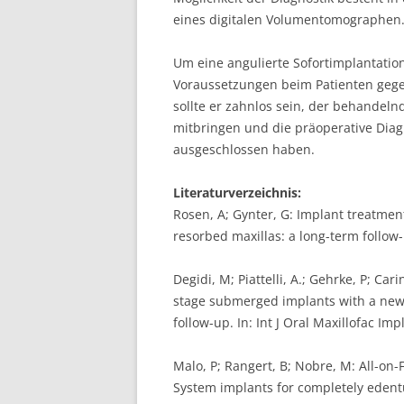
eines digitalen Volumentomographen
Um eine angulierte Sofortimplantatio
Voraussetzungen beim Patienten gegeb
sollte er zahnlos sein, der behandel
mitbringen und die präoperative Diagn
ausgeschlossen haben.
Literaturverzeichnis:
Rosen, A; Gynter, G: Implant treatmen
resorbed maxillas: a long-term follow-
Degidi, M; Piattelli, A.; Gehrke, P; Ca
stage submerged implants with a new 
follow-up. In: Int J Oral Maxillofac Im
Malo, P; Rangert, B; Nobre, M: All-o
System implants for completely edentul