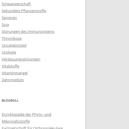
Schwangerschaft
Sekundäre Pflanzenstoffe
Senioren
Soja
Störungen des Immunsystems
Thrombose
Uncategorized
Urologie
Verdauungsstörungen
Vitalstoffe
Vitaminmangel
Zahnmedizin
BLOGROLL
Enzyklopädie der Phyto- und
Mikronährstoffe
Fachzeitschrift für Orthomolekulare