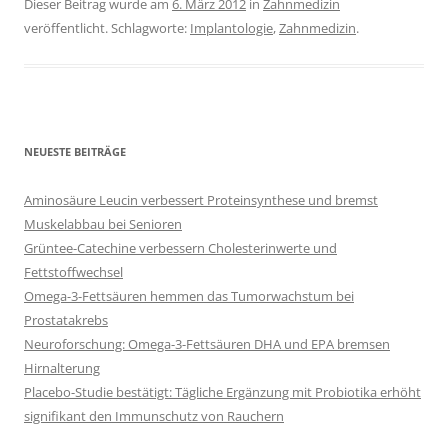
Dieser Beitrag wurde am
6. März 2012
in
Zahnmedizin
veröffentlicht. Schlagworte:
Implantologie
,
Zahnmedizin
.
NEUESTE BEITRÄGE
Aminosäure Leucin verbessert Proteinsynthese und bremst
Muskelabbau bei Senioren
Grüntee-Catechine verbessern Cholesterinwerte und
Fettstoffwechsel
Omega-3-Fettsäuren hemmen das Tumorwachstum bei
Prostatakrebs
Neuroforschung: Omega-3-Fettsäuren DHA und EPA bremsen
Hirnalterung
Placebo-Studie bestätigt: Tägliche Ergänzung mit Probiotika erhöht
signifikant den Immunschutz von Rauchern