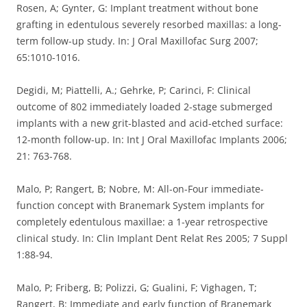
Rosen, A; Gynter, G: Implant treatment without bone
grafting in edentulous severely resorbed maxillas: a long-
term follow-up study. In: J Oral Maxillofac Surg 2007;
65:1010-1016.
Degidi, M; Piattelli, A.; Gehrke, P; Carinci, F: Clinical
outcome of 802 immediately loaded 2-stage submerged
implants with a new grit-blasted and acid-etched surface:
12-month follow-up. In: Int J Oral Maxillofac Implants 2006;
21: 763-768.
Malo, P; Rangert, B; Nobre, M: All-on-Four immediate-
function concept with Branemark System implants for
completely edentulous maxillae: a 1-year retrospective
clinical study. In: Clin Implant Dent Relat Res 2005; 7 Suppl
1:88-94.
Malo, P; Friberg, B; Polizzi, G; Gualini, F; Vighagen, T;
Rangert, B: Immediate and early function of Branemark