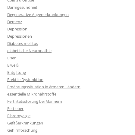
Colitis ulcerose
Darmgesundheit
Degenerative Augenerkrankungen
Demenz
Depression
Depressionen
Diabetes mellitus
diabetische Neuropathie
Eisen
Eiweiß
Entgiftung
Erektile Dysfunktion
Ernährungssituation in ärmeren Ländern
essentielle Mikronährstoffe
Fertilitätsstörung bei Männern
Fettleber
Fibromyalgie
Gefäßerkrankungen
Gehirnforschung