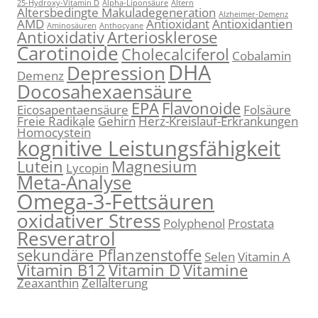
25-Hydroxy-Vitamin D
Alpha-Liponsäure
Altern
Altersbedingte Makuladegeneration
Alzheimer-Demenz
AMD
Antioxidant
Antioxidantien
Aminosäuren
Anthocyane
Antioxidativ
Arteriosklerose
Carotinoide
Cholecalciferol
Cobalamin
DHA
Depression
Demenz
Docosahexaensäure
EPA
Flavonoide
Eicosapentaensäure
Folsäure
Freie Radikale
Gehirn
Herz-Kreislauf-Erkrankungen
Homocystein
kognitive Leistungsfähigkeit
Lutein
Magnesium
Lycopin
Meta-Analyse
Omega-3-Fettsäuren
oxidativer Stress
Polyphenol
Prostata
Resveratrol
sekundäre Pflanzenstoffe
Selen
Vitamin A
Vitamin B12
Vitamin D
Vitamine
Zeaxanthin
Zellalterung