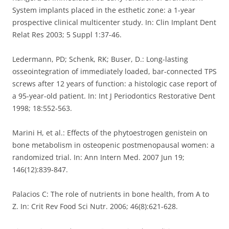
System implants placed in the esthetic zone: a 1-year
prospective clinical multicenter study. In: Clin Implant Dent
Relat Res 2003; 5 Suppl 1:37-46.
Ledermann, PD; Schenk, RK; Buser, D.: Long-lasting
osseointegration of immediately loaded, bar-connected TPS
screws after 12 years of function: a histologic case report of
a 95-year-old patient. In: Int J Periodontics Restorative Dent
1998; 18:552-563.
Marini H, et al.: Effects of the phytoestrogen genistein on
bone metabolism in osteopenic postmenopausal women: a
randomized trial. In: Ann Intern Med. 2007 Jun 19;
146(12):839-847.
Palacios C: The role of nutrients in bone health, from A to
Z. In: Crit Rev Food Sci Nutr. 2006; 46(8):621-628.