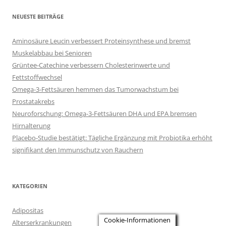
NEUESTE BEITRÄGE
Aminosäure Leucin verbessert Proteinsynthese und bremst
Muskelabbau bei Senioren
Grüntee-Catechine verbessern Cholesterinwerte und
Fettstoffwechsel
Omega-3-Fettsäuren hemmen das Tumorwachstum bei
Prostatakrebs
Neuroforschung: Omega-3-Fettsäuren DHA und EPA bremsen
Hirnalterung
Placebo-Studie bestätigt: Tägliche Ergänzung mit Probiotika erhöht
signifikant den Immunschutz von Rauchern
KATEGORIEN
Adipositas
Cookie-Informationen
Alterserkrankungen