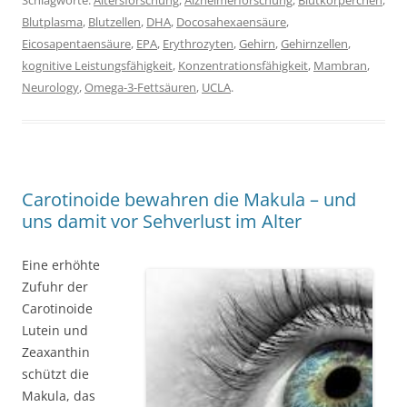
Schlagworte:
Altersforschung
,
Alzheimerforschung
,
Blutkörperchen
,
Blutplasma
,
Blutzellen
,
DHA
,
Docosahexaensäure
,
Eicosapentaensäure
,
EPA
,
Erythrozyten
,
Gehirn
,
Gehirnzellen
,
kognitive Leistungsfähigkeit
,
Konzentrationsfähigkeit
,
Mambran
,
Neurology
,
Omega-3-Fettsäuren
,
UCLA
.
Carotinoide bewahren die Makula – und
uns damit vor Sehverlust im Alter
Eine erhöhte
Zufuhr der
Carotinoide
Lutein und
Zeaxanthin
schützt die
Makula, das