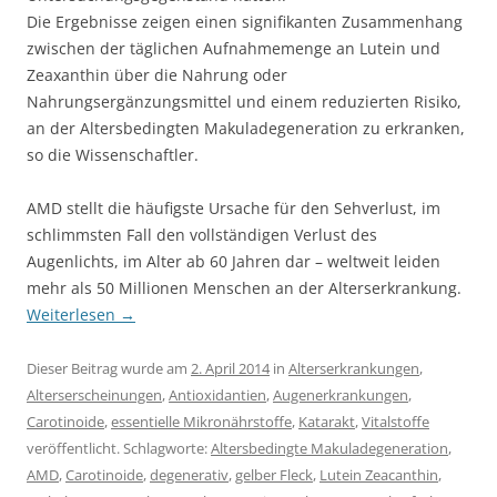
Die Ergebnisse zeigen einen signifikanten Zusammenhang
zwischen der täglichen Aufnahmemenge an Lutein und
Zeaxanthin über die Nahrung oder
Nahrungsergänzungsmittel und einem reduzierten Risiko,
an der Altersbedingten Makuladegeneration zu erkranken,
so die Wissenschaftler.
AMD stellt die häufigste Ursache für den Sehverlust, im
schlimmsten Fall den vollständigen Verlust des
Augenlichts, im Alter ab 60 Jahren dar – weltweit leiden
mehr als 50 Millionen Menschen an der Alterserkrankung.
Weiterlesen
→
Dieser Beitrag wurde am
2. April 2014
in
Alterserkrankungen
,
Alterserscheinungen
,
Antioxidantien
,
Augenerkrankungen
,
Carotinoide
,
essentielle Mikronährstoffe
,
Katarakt
,
Vitalstoffe
veröffentlicht. Schlagworte:
Altersbedingte Makuladegeneration
,
AMD
,
Carotinoide
,
degenerativ
,
gelber Fleck
,
Lutein Zeacanthin
,