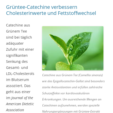
Grüntee-Catechine verbessern
Cholesterinwerte und Fettstoffwechsel
Catechine aus
Grünem Tee
sind bei täglich
adäquater
Zufuhr mit einer
signifikanten
Senkung des
Gesamt- und
LDL-Cholesterols
Catechine aus Grünem Tee (Camellia sinensis)
im Blutserum
wie das Epigallocatechin-Gallat sind besonders
assoziiert. Das
starke Antioxidantien und erfüllen zahlreiche
geht aus einer
Schutzeffekte vor kardiovaskulären
im
Journal of the
Erkrankungen. Um ausreichende Mengen an
American Dietetic
Catechinen aufzunehmen, werden spezielle
Association
Nahrungsergänzungen mit Grüntee-Extrakt