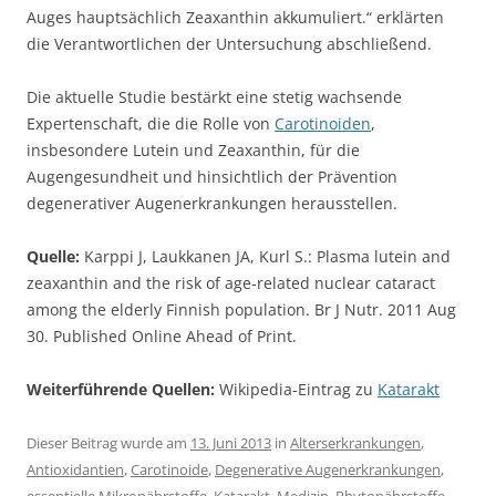
Auges hauptsächlich Zeaxanthin akkumuliert.“ erklärten
die Verantwortlichen der Untersuchung abschließend.
Die aktuelle Studie bestärkt eine stetig wachsende
Expertenschaft, die die Rolle von
Carotinoiden
,
insbesondere Lutein und Zeaxanthin, für die
Augengesundheit und hinsichtlich der Prävention
degenerativer Augenerkrankungen herausstellen.
Quelle:
Karppi J, Laukkanen JA, Kurl S.: Plasma lutein and
zeaxanthin and the risk of age-related nuclear cataract
among the elderly Finnish population. Br J Nutr. 2011 Aug
30. Published Online Ahead of Print.
Weiterführende Quellen:
Wikipedia-Eintrag zu
Katarakt
Dieser Beitrag wurde am
13. Juni 2013
in
Alterserkrankungen
,
Antioxidantien
,
Carotinoide
,
Degenerative Augenerkrankungen
,