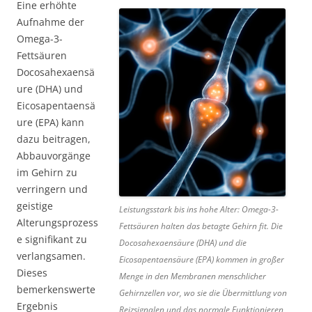
Eine erhöhte
Aufnahme der
Omega-3-
Fettsäuren
Docosahexaensä
ure (DHA) und
Eicosapentaensä
ure (EPA) kann
dazu beitragen,
Abbauvorgänge
im Gehirn zu
verringern und
geistige
Leistungsstark bis ins hohe Alter: Omega-3-
Alterungsprozess
Fettsäuren halten das betagte Gehirn fit. Die
e signifikant zu
Docosahexaensäure (DHA) und die
verlangsamen.
Eicosapentaensäure (EPA) kommen in großer
Dieses
Menge in den Membranen menschlicher
bemerkenswerte
Gehirnzellen vor, wo sie die Übermittlung von
Ergebnis
Reizsignalen und das normale Funktionieren