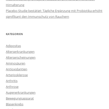
Hirnalterung
Placebo-Studie bestätigt: Tägliche Ergänzung mit Probiotika erhöht
signifikant den Immunschutz von Rauchern
KATEGORIEN
Adipositas
Alterserkrankungen
Alterserscheinungen
Aminosäuren
Antioxidantien
Arteriosklerose
Arthritis
Arthrose
Augenerkrankungen
Bewegungsapparat
Blasenkrebs