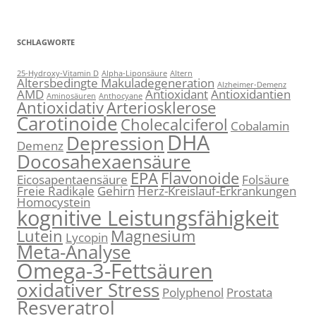
SCHLAGWORTE
25-Hydroxy-Vitamin D
Alpha-Liponsäure
Altern
Altersbedingte Makuladegeneration
Alzheimer-Demenz
AMD
Antioxidant
Antioxidantien
Aminosäuren
Anthocyane
Antioxidativ
Arteriosklerose
Carotinoide
Cholecalciferol
Cobalamin
DHA
Depression
Demenz
Docosahexaensäure
EPA
Flavonoide
Eicosapentaensäure
Folsäure
Freie Radikale
Gehirn
Herz-Kreislauf-Erkrankungen
Homocystein
kognitive Leistungsfähigkeit
Lutein
Magnesium
Lycopin
Meta-Analyse
Omega-3-Fettsäuren
oxidativer Stress
Polyphenol
Prostata
Resveratrol