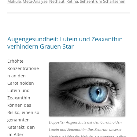
Makula
,
Meta-Analyse
,
Nethaut
,
Retina
,
Sehzentrum Scharfsehen
.
Augengesundheit: Lutein und Zeaxanthin
verhindern Grauen Star
Erhöhte
Konzentratione
n an den
Carotinoiden
Lutein und
Zeaxanthin
können das
Risiko, einen so
genannten
Doppelter Augenschutz mit den Carotinoiden
Katarakt, den
Lutein und Zeaxanthin: Das Zentrum unserer
im Alter
Netzhaut bildet die Makula, ein winziger „gelber