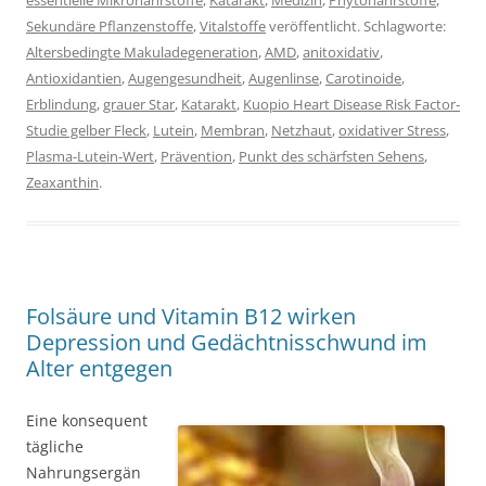
essentielle Mikronährstoffe
,
Katarakt
,
Medizin
,
Phytonährstoffe
,
Sekundäre Pflanzenstoffe
,
Vitalstoffe
veröffentlicht. Schlagworte:
Altersbedingte Makuladegeneration
,
AMD
,
anitoxidativ
,
Antioxidantien
,
Augengesundheit
,
Augenlinse
,
Carotinoide
,
Erblindung
,
grauer Star
,
Katarakt
,
Kuopio Heart Disease Risk Factor-
Studie gelber Fleck
,
Lutein
,
Membran
,
Netzhaut
,
oxidativer Stress
,
Plasma-Lutein-Wert
,
Prävention
,
Punkt des schärfsten Sehens
,
Zeaxanthin
.
Folsäure und Vitamin B12 wirken
Depression und Gedächtnisschwund im
Alter entgegen
Eine konsequent
tägliche
Nahrungsergän