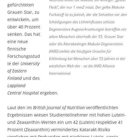
gefürchteten
Fleck“, der nur 1 mm2 misst. Der gelbe Makula-
Grauen Star, zu
Farbstoff ist es jedoch, der die Sehzellen vor den
entwickeln, um
Schädigungen des Lichteinflusses schützt.
über 40 Prozent
Degenerative Augenerkrankungen betreffen vor
senken. Das hat
allem Menschen oberhalb der 55. Grauer Star
eine neue
oder die Altersbedingte Makula-Degeneration
finnische
(AMD) stellen die häufigste Ursache für
Forschungsstud
Erblindung bei Menschen über 55 Jahren in der
ie der
University
westlichen Welt dar - so die AMD Alliance
of Eastern
International.
Finland
und des
Lappland
Central Hospital
ergeben.
Laut den im
British Journal of Nutrition
veröffentlichten
Ergebnissen wiesen Studienteilnehmer mit hohen Lutein-
und Zeaxanthin-Werten ein um 42 (Lutein) respektive 41
Prozent (Zeaxanthin) vermindertes Katarakt-Risiko
verglichen mit Probanden mit niedrigen Lutein- sowie