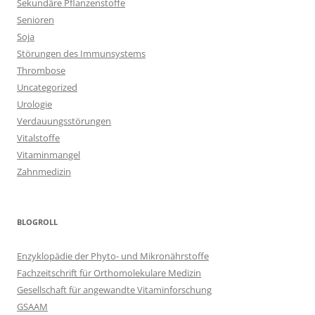
Sekundäre Pflanzenstoffe
Senioren
Soja
Störungen des Immunsystems
Thrombose
Uncategorized
Urologie
Verdauungsstörungen
Vitalstoffe
Vitaminmangel
Zahnmedizin
BLOGROLL
Enzyklopädie der Phyto- und Mikronährstoffe
Fachzeitschrift für Orthomolekulare Medizin
Gesellschaft für angewandte Vitaminforschung
GSAAM