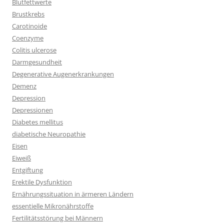
Blutfettwerte
Brustkrebs
Carotinoide
Coenzyme
Colitis ulcerose
Darmgesundheit
Degenerative Augenerkrankungen
Demenz
Depression
Depressionen
Diabetes mellitus
diabetische Neuropathie
Eisen
Eiweiß
Entgiftung
Erektile Dysfunktion
Ernährungssituation in ärmeren Ländern
essentielle Mikronährstoffe
Fertilitätsstörung bei Männern