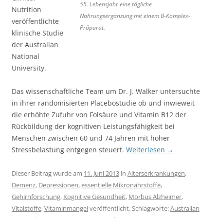
55. Lebensjahr eine tägliche
Nutrition
Nahrungsergänzung mit einem B-Komplex-
veröffentlichte
Präparat.
klinische Studie
der Australian
National
University.
Das wissenschaftliche Team um Dr. J. Walker untersuchte
in ihrer randomisierten Placebostudie ob und inwieweit
die erhöhte Zufuhr von Folsäure und Vitamin B12 der
Rückbildung der kognitiven Leistungsfähigkeit bei
Menschen zwischen 60 und 74 Jahren mit hoher
Stressbelastung entgegen steuert.
Weiterlesen
→
Dieser Beitrag wurde am
11. Juni 2013
in
Alterserkrankungen
,
Demenz
,
Depressionen
,
essentielle Mikronährstoffe
,
Gehirnforschung
,
Kognitive Gesundheit
,
Morbus Alzheimer
,
Vitalstoffe
,
Vitaminmangel
veröffentlicht. Schlagworte:
Australian