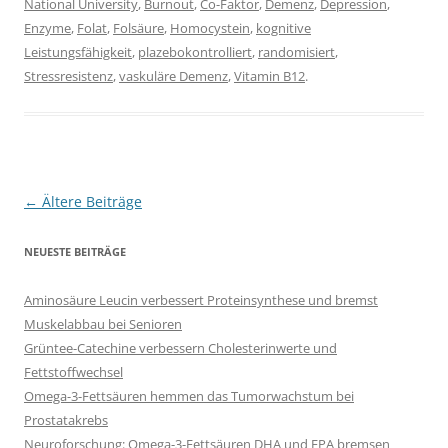
National University
,
Burnout
,
Co-Faktor
,
Demenz
,
Depression
,
Enzyme
,
Folat
,
Folsäure
,
Homocystein
,
kognitive
Leistungsfähigkeit
,
plazebokontrolliert
,
randomisiert
,
Stressresistenz
,
vaskuläre Demenz
,
Vitamin B12
.
Beitragsnavigation
←
Ältere Beiträge
NEUESTE BEITRÄGE
Aminosäure Leucin verbessert Proteinsynthese und bremst
Muskelabbau bei Senioren
Grüntee-Catechine verbessern Cholesterinwerte und
Fettstoffwechsel
Omega-3-Fettsäuren hemmen das Tumorwachstum bei
Prostatakrebs
Neuroforschung: Omega-3-Fettsäuren DHA und EPA bremsen