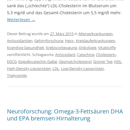
sank das („schlechte“) LDL-Cholesterin im Blutserum um
5,3 mg/dl und das Gesamt-Cholesterin um 5,5 mg/dl mehr.
Weiterlesen
→
Dieser Beitrag wurde am
27. März 2015
in
Alterserkrankungen
,
Antioxidantien
,
Gehirnforschung
,
Herz-, Kreislauferkrankungen
,
Kognitive Gesundheit
,
Krebsvorbeugung
,
Onkologie
,
Vitalstoffe
veröffentlicht. Schlagworte:
Antioxidant
,
Catechine
,
Cholesterin
,
EGCG
,
Epigallocatechin-Gallat
,
Gesmatcholesterol
,
Grüner Tee
,
HDL
,
High-Density-Lipoprotein
,
LDL
,
Low-Density-Lipoprotein
,
Triglyceride
.
Neuroforschung: Omega-3-Fettsäuren DHA
und EPA bremsen Hirnalterung