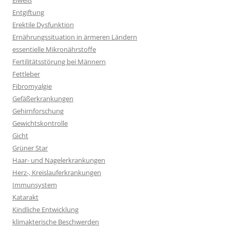
Eiweiß
Entgiftung
Erektile Dysfunktion
Ernährungssituation in ärmeren Ländern
essentielle Mikronährstoffe
Fertilitätsstörung bei Männern
Fettleber
Fibromyalgie
Gefäßerkrankungen
Gehirnforschung
Gewichtskontrolle
Gicht
Grüner Star
Haar- und Nagelerkrankungen
Herz-, Kreislauferkrankungen
Immunsystem
Katarakt
Kindliche Entwicklung
klimakterische Beschwerden