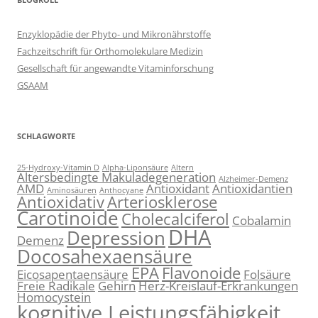
Enzyklopädie der Phyto- und Mikronährstoffe
Fachzeitschrift für Orthomolekulare Medizin
Gesellschaft für angewandte Vitaminforschung
GSAAM
SCHLAGWORTE
25-Hydroxy-Vitamin D
Alpha-Liponsäure
Altern
Altersbedingte Makuladegeneration
Alzheimer-Demenz
AMD
Antioxidant
Antioxidantien
Aminosäuren
Anthocyane
Antioxidativ
Arteriosklerose
Carotinoide
Cholecalciferol
Cobalamin
DHA
Depression
Demenz
Docosahexaensäure
EPA
Flavonoide
Eicosapentaensäure
Folsäure
Freie Radikale
Gehirn
Herz-Kreislauf-Erkrankungen
Homocystein
kognitive Leistungsfähigkeit