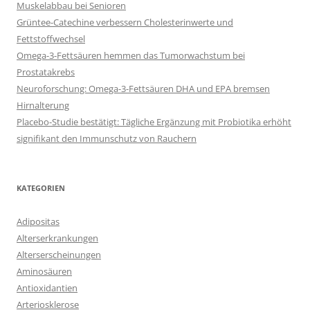
Muskelabbau bei Senioren
Grüntee-Catechine verbessern Cholesterinwerte und
Fettstoffwechsel
Omega-3-Fettsäuren hemmen das Tumorwachstum bei
Prostatakrebs
Neuroforschung: Omega-3-Fettsäuren DHA und EPA bremsen
Hirnalterung
Placebo-Studie bestätigt: Tägliche Ergänzung mit Probiotika erhöht
signifikant den Immunschutz von Rauchern
KATEGORIEN
Adipositas
Alterserkrankungen
Alterserscheinungen
Aminosäuren
Antioxidantien
Arteriosklerose