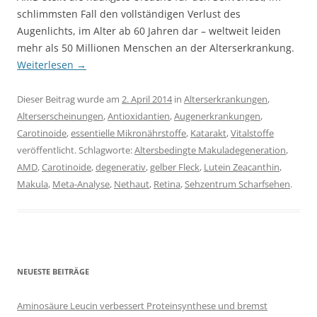
schlimmsten Fall den vollständigen Verlust des
Augenlichts, im Alter ab 60 Jahren dar – weltweit leiden
mehr als 50 Millionen Menschen an der Alterserkrankung.
Weiterlesen
→
Dieser Beitrag wurde am
2. April 2014
in
Alterserkrankungen
,
Alterserscheinungen
,
Antioxidantien
,
Augenerkrankungen
,
Carotinoide
,
essentielle Mikronährstoffe
,
Katarakt
,
Vitalstoffe
veröffentlicht. Schlagworte:
Altersbedingte Makuladegeneration
,
AMD
,
Carotinoide
,
degenerativ
,
gelber Fleck
,
Lutein Zeacanthin
,
Makula
,
Meta-Analyse
,
Nethaut
,
Retina
,
Sehzentrum Scharfsehen
.
NEUESTE BEITRÄGE
Aminosäure Leucin verbessert Proteinsynthese und bremst