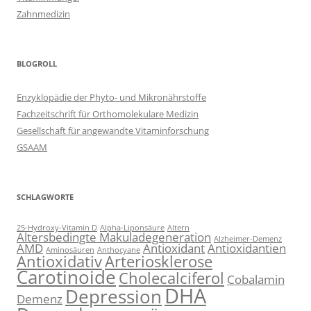
Zahnmedizin
BLOGROLL
Enzyklopädie der Phyto- und Mikronährstoffe
Fachzeitschrift für Orthomolekulare Medizin
Gesellschaft für angewandte Vitaminforschung
GSAAM
SCHLAGWORTE
25-Hydroxy-Vitamin D
Alpha-Liponsäure
Altern
Altersbedingte Makuladegeneration
Alzheimer-Demenz
AMD
Antioxidant
Antioxidantien
Aminosäuren
Anthocyane
Antioxidativ
Arteriosklerose
Carotinoide
Cholecalciferol
Cobalamin
DHA
Depression
Demenz