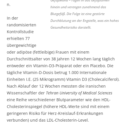
Gefäßwand – ragen in das Gefäßlumen
n.
hinein und verengen zunehmend das
Blutgefäß. Die Folge ist eine gestörte
In der
Durchblutung an der Engstelle, was ein hohes
randomisierten
Gesundheitsrisiko darstellt.
Kontrollstudie
erhielten 77
übergewichtige
oder adipöse (fettleibige) Frauen mit einem
Durchschnittsalter von 38 Jahren 12 Wochen lang täglich
entweder ein Vitamin-D3-Präparat oder ein Placebo. Die
tägliche Vitamin-D-Dosis betrug 1.000 Internationale
Einheiten I.E. (25 Mikrogramm) Vitamin D3 (Cholecalciferol).
Nach Ablauf der 12 Wochen messten die iranischen
Wissenschaftler der
Tehran University of Medical Sciences
eine Reihe verschiedener Blutparameter wie den HDL-
Cholesterinspiegel (höhere HDL-Werte sind mit einem
geringeren Risiko für Herz-Kreislauf-Erkrankungen
verbunden) und das LDL-Cholesterin-Level.