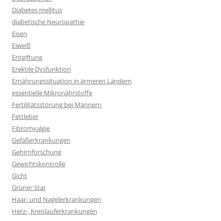
Diabetes mellitus
diabetische Neuropathie
Eisen
Eiweiß
Entgiftung
Erektile Dysfunktion
Ernährungssituation in ärmeren Ländern
essentielle Mikronährstoffe
Fertilitätsstörung bei Männern
Fettleber
Fibromyalgie
Gefäßerkrankungen
Gehirnforschung
Gewichtskontrolle
Gicht
Grüner Star
Haar- und Nagelerkrankungen
Herz-, Kreislauferkrankungen