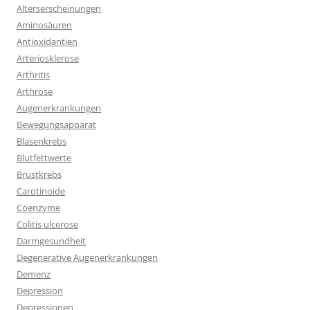
Alterserscheinungen
Aminosäuren
Antioxidantien
Arteriosklerose
Arthritis
Arthrose
Augenerkrankungen
Bewegungsapparat
Blasenkrebs
Blutfettwerte
Brustkrebs
Carotinoide
Coenzyme
Colitis ulcerose
Darmgesundheit
Degenerative Augenerkrankungen
Demenz
Depression
Depressionen