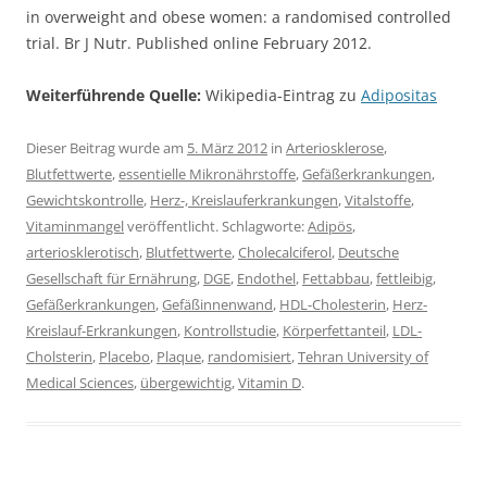
in overweight and obese women: a randomised controlled
trial. Br J Nutr. Published online February 2012.
Weiterführende Quelle:
Wikipedia-Eintrag zu
Adipositas
Dieser Beitrag wurde am
5. März 2012
in
Arteriosklerose
,
Blutfettwerte
,
essentielle Mikronährstoffe
,
Gefäßerkrankungen
,
Gewichtskontrolle
,
Herz-, Kreislauferkrankungen
,
Vitalstoffe
,
Vitaminmangel
veröffentlicht. Schlagworte:
Adipös
,
arteriosklerotisch
,
Blutfettwerte
,
Cholecalciferol
,
Deutsche
Gesellschaft für Ernährung
,
DGE
,
Endothel
,
Fettabbau
,
fettleibig
,
Gefäßerkrankungen
,
Gefäßinnenwand
,
HDL-Cholesterin
,
Herz-
Kreislauf-Erkrankungen
,
Kontrollstudie
,
Körperfettanteil
,
LDL-
Cholsterin
,
Placebo
,
Plaque
,
randomisiert
,
Tehran University of
Medical Sciences
,
übergewichtig
,
Vitamin D
.