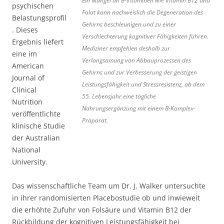
Ein Mangel an B-Vitaminen wie Vitamin B12 und
psychischen
Folat kann nachweislich die Degeneration des
Belastungsprofil
Gehirns beschleunigen und zu einer
. Dieses
Verschlechterung kognitiver Fähigkeiten führen.
Ergebnis liefert
Mediziner empfehlen deshalb zur
eine im
Verlangsamung von Abbauprozessen des
American
Gehirns und zur Verbesserung der geistigen
Journal of
Leistungsfähigkeit und Stressresistenz, ab dem
Clinical
55. Lebensjahr eine tägliche
Nutrition
Nahrungsergänzung mit einem B-Komplex-
veröffentlichte
Präparat.
klinische Studie
der Australian
National
University.
Das wissenschaftliche Team um Dr. J. Walker untersuchte
in ihrer randomisierten Placebostudie ob und inwieweit
die erhöhte Zufuhr von Folsäure und Vitamin B12 der
Rückbildung der kognitiven Leistungsfähigkeit bei