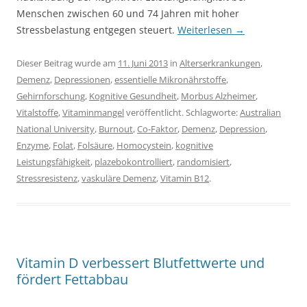
Menschen zwischen 60 und 74 Jahren mit hoher
Stressbelastung entgegen steuert.
Weiterlesen
→
Dieser Beitrag wurde am
11. Juni 2013
in
Alterserkrankungen
,
Demenz
,
Depressionen
,
essentielle Mikronährstoffe
,
Gehirnforschung
,
Kognitive Gesundheit
,
Morbus Alzheimer
,
Vitalstoffe
,
Vitaminmangel
veröffentlicht. Schlagworte:
Australian
National University
,
Burnout
,
Co-Faktor
,
Demenz
,
Depression
,
Enzyme
,
Folat
,
Folsäure
,
Homocystein
,
kognitive
Leistungsfähigkeit
,
plazebokontrolliert
,
randomisiert
,
Stressresistenz
,
vaskuläre Demenz
,
Vitamin B12
.
Vitamin D verbessert Blutfettwerte und
fördert Fettabbau