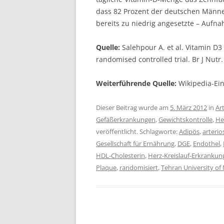
dass 82 Prozent der deutschen Männe
bereits zu niedrig angesetzte – Aufn
Quelle:
Salehpour A. et al. Vitamin D3
randomised controlled trial. Br J Nutr
Weiterführende Quelle:
Wikipedia-Ei
Dieser Beitrag wurde am
5. März 2012
in
Ar
Gefäßerkrankungen
,
Gewichtskontrolle
,
He
veröffentlicht. Schlagworte:
Adipös
,
arterio
Gesellschaft für Ernährung
,
DGE
,
Endothel
,
HDL-Cholesterin
,
Herz-Kreislauf-Erkrankun
Plaque
,
randomisiert
,
Tehran University of 