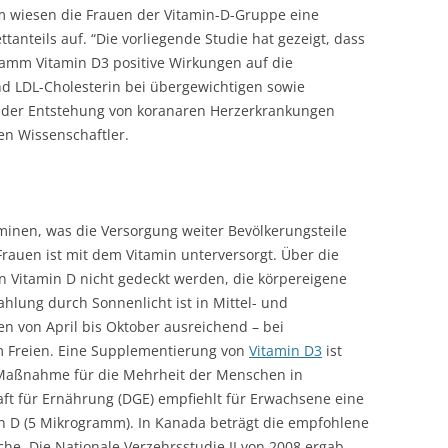
 wiesen die Frauen der Vitamin-D-Gruppe eine
tanteils auf. “Die vorliegende Studie hat gezeigt, dass
ramm Vitamin D3 positive Wirkungen auf die
d LDL-Cholesterin bei übergewichtigen sowie
t der Entstehung von koranaren Herzerkrankungen
en Wissenschaftler.
aminen, was die Versorgung weiter Bevölkerungsteile
rauen ist mit dem Vitamin unterversorgt. Über die
n Vitamin D nicht gedeckt werden, die körpereigene
ahlung durch Sonnenlicht ist in Mittel- und
 von April bis Oktober ausreichend – bei
m Freien. Eine Supplementierung von
Vitamin D3
ist
 Maßnahme für die Mehrheit der Menschen in
aft für Ernährung (DGE) empfiehlt für Erwachsene eine
in D (5 Mikrogramm). In Kanada beträgt die empfohlene
he. Die Nationale Verzehrsstudie II von 2008 ergab,