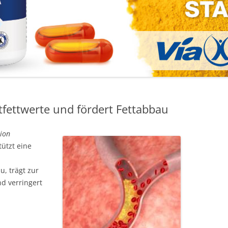
tfettwerte und fördert Fettabbau
tion
tützt eine
, trägt zur
d verringert