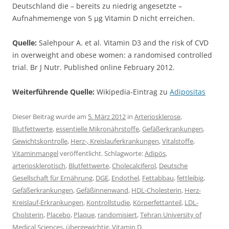
Deutschland die – bereits zu niedrig angesetzte –
Aufnahmemenge von 5 µg Vitamin D nicht erreichen.
Quelle:
Salehpour A. et al. Vitamin D3 and the risk of CVD
in overweight and obese women: a randomised controlled
trial. Br J Nutr. Published online February 2012.
Weiterführende Quelle:
Wikipedia-Eintrag zu
Adipositas
Dieser Beitrag wurde am
5. März 2012
in
Arteriosklerose
,
Blutfettwerte
,
essentielle Mikronährstoffe
,
Gefäßerkrankungen
,
Gewichtskontrolle
,
Herz-, Kreislauferkrankungen
,
Vitalstoffe
,
Vitaminmangel
veröffentlicht. Schlagworte:
Adipös
,
arteriosklerotisch
,
Blutfettwerte
,
Cholecalciferol
,
Deutsche
Gesellschaft für Ernährung
,
DGE
,
Endothel
,
Fettabbau
,
fettleibig
,
Gefäßerkrankungen
,
Gefäßinnenwand
,
HDL-Cholesterin
,
Herz-
Kreislauf-Erkrankungen
,
Kontrollstudie
,
Körperfettanteil
,
LDL-
Cholsterin
,
Placebo
,
Plaque
,
randomisiert
,
Tehran University of
Medical Sciences
,
übergewichtig
,
Vitamin D
.