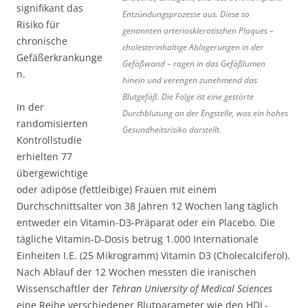
signifikant das
Entzündungsprozesse aus. Diese so
Risiko für
genannten arteriosklerotischen Plaques –
chronische
cholesterinhaltige Ablagerungen in der
Gefäßerkrankunge
Gefäßwand – ragen in das Gefäßlumen
n.
hinein und verengen zunehmend das
Blutgefäß. Die Folge ist eine gestörte
In der
Durchblutung an der Engstelle, was ein hohes
randomisierten
Gesundheitsrisiko darstellt.
Kontrollstudie
erhielten 77
übergewichtige
oder adipöse (fettleibige) Frauen mit einem
Durchschnittsalter von 38 Jahren 12 Wochen lang täglich
entweder ein Vitamin-D3-Präparat oder ein Placebo. Die
tägliche Vitamin-D-Dosis betrug 1.000 Internationale
Einheiten I.E. (25 Mikrogramm) Vitamin D3 (Cholecalciferol).
Nach Ablauf der 12 Wochen messten die iranischen
Wissenschaftler der
Tehran University of Medical Sciences
eine Reihe verschiedener Blutparameter wie den HDL-