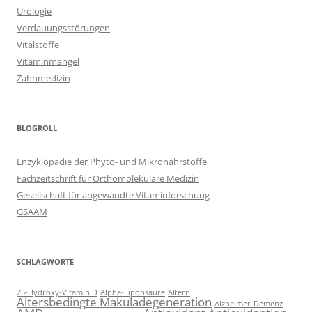
Urologie
Verdauungsstörungen
Vitalstoffe
Vitaminmangel
Zahnmedizin
BLOGROLL
Enzyklopädie der Phyto- und Mikronährstoffe
Fachzeitschrift für Orthomolekulare Medizin
Gesellschaft für angewandte Vitaminforschung
GSAAM
SCHLAGWORTE
25-Hydroxy-Vitamin D
Alpha-Liponsäure
Altern
Altersbedingte Makuladegeneration
Alzheimer-Demenz