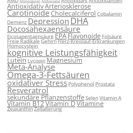
AMD
Antioxidant
Antioxidantien
Aminosäuren
Anthocyane
Antioxidativ
Arteriosklerose
Carotinoide
Cholecalciferol
Cobalamin
DHA
Depression
Demenz
Docosahexaensäure
EPA
Flavonoide
Eicosapentaensäure
Folsäure
Freie Radikale
Gehirn
Herz-Kreislauf-Erkrankungen
Homocystein
kognitive Leistungsfähigkeit
Lutein
Magnesium
Lycopin
Meta-Analyse
Omega-3-Fettsäuren
oxidativer Stress
Polyphenol
Prostata
Resveratrol
sekundäre Pflanzenstoffe
Selen
Vitamin A
Vitamin B12
Vitamin D
Vitamine
Zeaxanthin
Zellalterung