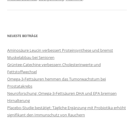
NEUESTE BEITRÄGE
Aminosäure Leucin verbessert Proteinsynthese und bremst
Muskelabbau bei Senioren
Grüntee-Catechine verbessern Cholesterinwerte und
Fettstoffwechsel
Omega-3-Fettsäuren hemmen das Tumorwachstum bei
Prostatakrebs
Neuroforschung: Omega-3-Fettsäuren DHA und EPA bremsen
Hirnalterung
Placebo-Studie bestätigt: Tägliche Ergänzung mit Probiotika erhöht
signifikant den Immunschutz von Rauchern