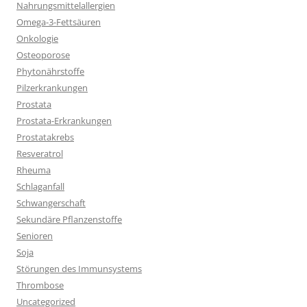
Nahrungsmittelallergien
Omega-3-Fettsäuren
Onkologie
Osteoporose
Phytonährstoffe
Pilzerkrankungen
Prostata
Prostata-Erkrankungen
Prostatakrebs
Resveratrol
Rheuma
Schlaganfall
Schwangerschaft
Sekundäre Pflanzenstoffe
Senioren
Soja
Störungen des Immunsystems
Thrombose
Uncategorized