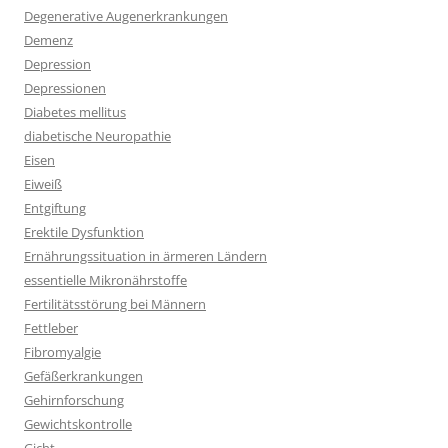
Degenerative Augenerkrankungen
Demenz
Depression
Depressionen
Diabetes mellitus
diabetische Neuropathie
Eisen
Eiweiß
Entgiftung
Erektile Dysfunktion
Ernährungssituation in ärmeren Ländern
essentielle Mikronährstoffe
Fertilitätsstörung bei Männern
Fettleber
Fibromyalgie
Gefäßerkrankungen
Gehirnforschung
Gewichtskontrolle