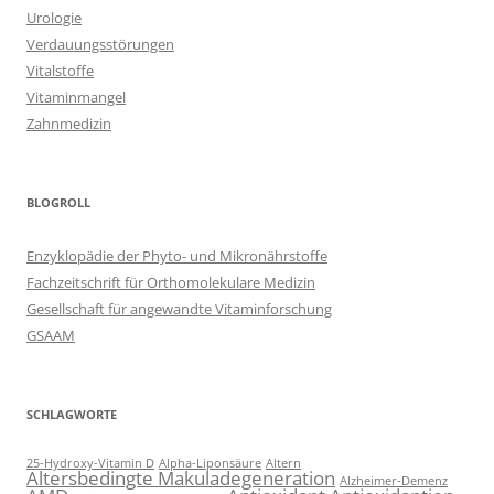
Urologie
Verdauungsstörungen
Vitalstoffe
Vitaminmangel
Zahnmedizin
BLOGROLL
Enzyklopädie der Phyto- und Mikronährstoffe
Fachzeitschrift für Orthomolekulare Medizin
Gesellschaft für angewandte Vitaminforschung
GSAAM
SCHLAGWORTE
25-Hydroxy-Vitamin D
Alpha-Liponsäure
Altern
Altersbedingte Makuladegeneration
Alzheimer-Demenz