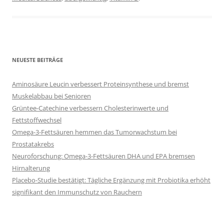
NEUESTE BEITRÄGE
Aminosäure Leucin verbessert Proteinsynthese und bremst
Muskelabbau bei Senioren
Grüntee-Catechine verbessern Cholesterinwerte und
Fettstoffwechsel
Omega-3-Fettsäuren hemmen das Tumorwachstum bei
Prostatakrebs
Neuroforschung: Omega-3-Fettsäuren DHA und EPA bremsen
Hirnalterung
Placebo-Studie bestätigt: Tägliche Ergänzung mit Probiotika erhöht
signifikant den Immunschutz von Rauchern