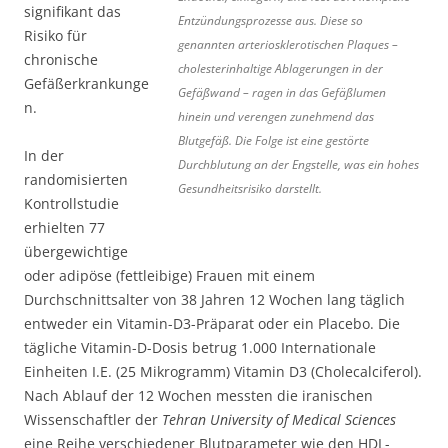
signifikant das
Entzündungsprozesse aus. Diese so
Risiko für
genannten arteriosklerotischen Plaques –
chronische
cholesterinhaltige Ablagerungen in der
Gefäßerkrankunge
Gefäßwand – ragen in das Gefäßlumen
n.
hinein und verengen zunehmend das
Blutgefäß. Die Folge ist eine gestörte
In der
Durchblutung an der Engstelle, was ein hohes
randomisierten
Gesundheitsrisiko darstellt.
Kontrollstudie
erhielten 77
übergewichtige
oder adipöse (fettleibige) Frauen mit einem
Durchschnittsalter von 38 Jahren 12 Wochen lang täglich
entweder ein Vitamin-D3-Präparat oder ein Placebo. Die
tägliche Vitamin-D-Dosis betrug 1.000 Internationale
Einheiten I.E. (25 Mikrogramm) Vitamin D3 (Cholecalciferol).
Nach Ablauf der 12 Wochen messten die iranischen
Wissenschaftler der
Tehran University of Medical Sciences
eine Reihe verschiedener Blutparameter wie den HDL-