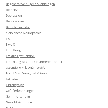
Degenerative Augenerkrankungen
Demenz
Depression
Depressionen
Diabetes mellitus
diabetische Neuropathie
Eisen
Eiweiß
Entgiftung
Erektile Dysfunktion
Ernährungssituation in ärmeren Ländern
essentielle Mikronährstoffe
Fertilitätsstörung bei Männern
Fettleber
Fibromyalgie
Gefäßerkrankungen
Gehirnforschung
Gewichtskontrolle