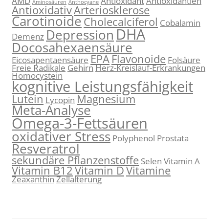
AMD
Antioxidant
Antioxidantien
Aminosäuren
Anthocyane
Antioxidativ
Arteriosklerose
Carotinoide
Cholecalciferol
Cobalamin
DHA
Depression
Demenz
Docosahexaensäure
EPA
Flavonoide
Eicosapentaensäure
Folsäure
Freie Radikale
Gehirn
Herz-Kreislauf-Erkrankungen
Homocystein
kognitive Leistungsfähigkeit
Lutein
Magnesium
Lycopin
Meta-Analyse
Omega-3-Fettsäuren
oxidativer Stress
Polyphenol
Prostata
Resveratrol
sekundäre Pflanzenstoffe
Selen
Vitamin A
Vitamin B12
Vitamin D
Vitamine
Zeaxanthin
Zellalterung