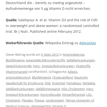
Deutschland die – bereits zu niedrig angesetzte –
Aufnahmemenge von 5 µg Vitamin D nicht erreichen.
Quelle:
Salehpour A. et al. Vitamin D3 and the risk of CVD
in overweight and obese women: a randomised controlled
trial. Br J Nutr. Published online February 2012.
Weiterführende Quelle:
Wikipedia-Eintrag zu
Adipositas
Dieser Beitrag wurde am
5. März 2012
in
Arteriosklerose
,
Blutfettwerte
,
essentielle Mikronährstoffe
,
Gefäßerkrankungen
,
Gewichtskontrolle
,
Herz-, Kreislauferkrankungen
,
Vitalstoffe
,
Vitaminmangel
veröffentlicht. Schlagworte:
Adipös
,
arteriosklerotisch
,
Blutfettwerte
,
Cholecalciferol
,
Deutsche
Gesellschaft für Ernährung
,
DGE
,
Endothel
,
Fettabbau
,
fettleibig
,
Gefäßerkrankungen
,
Gefäßinnenwand
,
HDL-Cholesterin
,
Herz-
Kreislauf-Erkrankungen
,
Kontrollstudie
,
Körperfettanteil
,
LDL-
Cholsterin
,
Placebo
,
Plaque
,
randomisiert
,
Tehran University of
Medical Sciences
,
übergewichtig
,
Vitamin D
.