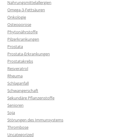
Nahrungsmittelallergien
Omega-3-Fettsäuren
Onkologie
Osteoporose
Phytonährstoffe
Pilzerkrankungen
Prostata
Prostata-Erkrankungen
Prostatakrebs
Resveratrol
Rheuma
Schlaganfall
Schwangerschaft
Sekundäre Pflanzenstoffe
Senioren
Soja
Störungen des Immunsystems
Thrombose
Uncategorized