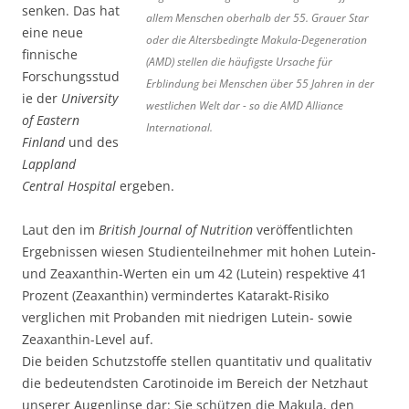
senken. Das hat
allem Menschen oberhalb der 55. Grauer Star
eine neue
oder die Altersbedingte Makula-Degeneration
finnische
(AMD) stellen die häufigste Ursache für
Forschungsstud
Erblindung bei Menschen über 55 Jahren in der
ie der
University
westlichen Welt dar - so die AMD Alliance
of Eastern
International.
Finland
und des
Lappland
Central Hospital
ergeben.
Laut den im
British Journal of Nutrition
veröffentlichten
Ergebnissen wiesen Studienteilnehmer mit hohen Lutein-
und Zeaxanthin-Werten ein um 42 (Lutein) respektive 41
Prozent (Zeaxanthin) vermindertes Katarakt-Risiko
verglichen mit Probanden mit niedrigen Lutein- sowie
Zeaxanthin-Level auf.
Die beiden Schutzstoffe stellen quantitativ und qualitativ
die bedeutendsten Carotinoide im Bereich der Netzhaut
unserer Augenlinse dar: Sie schützen die Makula, den