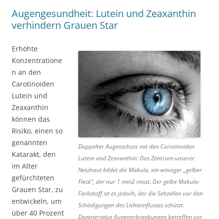
Augengesundheit: Lutein und Zeaxanthin
verhindern Grauen Star
Erhöhte
Konzentratione
n an den
Carotinoiden
Lutein und
Zeaxanthin
können das
Risiko, einen so
genannten
Doppelter Augenschutz mit den Carotinoiden
Katarakt, den
Lutein und Zeaxanthin: Das Zentrum unserer
im Alter
Netzhaut bildet die Makula, ein winziger „gelber
gefürchteten
Fleck“, der nur 1 mm2 misst. Der gelbe Makula-
Grauen Star, zu
Farbstoff ist es jedoch, der die Sehzellen vor den
entwickeln, um
Schädigungen des Lichteinflusses schützt.
über 40 Prozent
Degenerative Augenerkrankungen betreffen vor