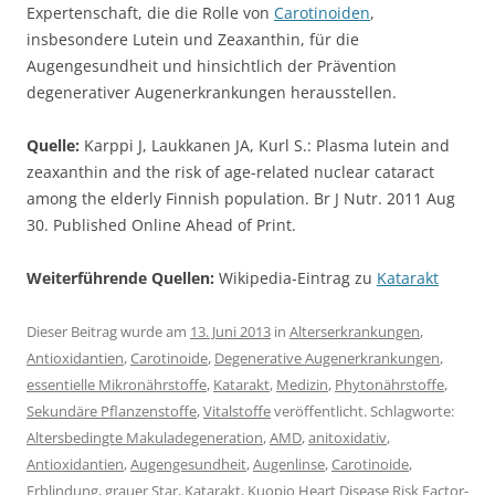
Expertenschaft, die die Rolle von
Carotinoiden
,
insbesondere Lutein und Zeaxanthin, für die
Augengesundheit und hinsichtlich der Prävention
degenerativer Augenerkrankungen herausstellen.
Quelle:
Karppi J, Laukkanen JA, Kurl S.: Plasma lutein and
zeaxanthin and the risk of age-related nuclear cataract
among the elderly Finnish population. Br J Nutr. 2011 Aug
30. Published Online Ahead of Print.
Weiterführende Quellen:
Wikipedia-Eintrag zu
Katarakt
Dieser Beitrag wurde am
13. Juni 2013
in
Alterserkrankungen
,
Antioxidantien
,
Carotinoide
,
Degenerative Augenerkrankungen
,
essentielle Mikronährstoffe
,
Katarakt
,
Medizin
,
Phytonährstoffe
,
Sekundäre Pflanzenstoffe
,
Vitalstoffe
veröffentlicht. Schlagworte:
Altersbedingte Makuladegeneration
,
AMD
,
anitoxidativ
,
Antioxidantien
,
Augengesundheit
,
Augenlinse
,
Carotinoide
,
Erblindung
,
grauer Star
,
Katarakt
,
Kuopio Heart Disease Risk Factor-