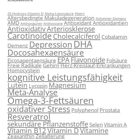
25-Hydroxy-Vitamin D
Alpha-Liponsäure
Altern
Altersbedingte Makuladegeneration
Alzheimer-Demenz
AMD
Antioxidant
Antioxidantien
Aminosäuren
Anthocyane
Antioxidativ
Arteriosklerose
Carotinoide
Cholecalciferol
Cobalamin
DHA
Depression
Demenz
Docosahexaensäure
EPA
Flavonoide
Eicosapentaensäure
Folsäure
Freie Radikale
Gehirn
Herz-Kreislauf-Erkrankungen
Homocystein
kognitive Leistungsfähigkeit
Lutein
Magnesium
Lycopin
Meta-Analyse
Omega-3-Fettsäuren
oxidativer Stress
Polyphenol
Prostata
Resveratrol
sekundäre Pflanzenstoffe
Selen
Vitamin A
Vitamin B12
Vitamin D
Vitamine
Zeaxanthin
Zellalterung