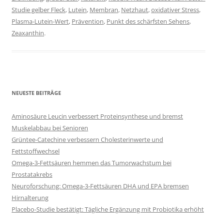
Studie gelber Fleck
,
Lutein
,
Membran
,
Netzhaut
,
oxidativer Stress
,
Plasma-Lutein-Wert
,
Prävention
,
Punkt des schärfsten Sehens
,
Zeaxanthin
.
NEUESTE BEITRÄGE
Aminosäure Leucin verbessert Proteinsynthese und bremst
Muskelabbau bei Senioren
Grüntee-Catechine verbessern Cholesterinwerte und
Fettstoffwechsel
Omega-3-Fettsäuren hemmen das Tumorwachstum bei
Prostatakrebs
Neuroforschung: Omega-3-Fettsäuren DHA und EPA bremsen
Hirnalterung
Placebo-Studie bestätigt: Tägliche Ergänzung mit Probiotika erhöht