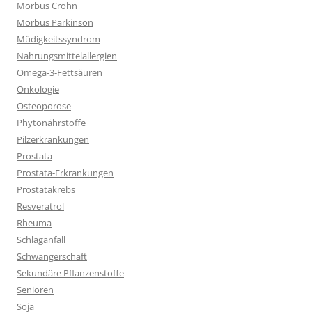
Morbus Crohn
Morbus Parkinson
Müdigkeitssyndrom
Nahrungsmittelallergien
Omega-3-Fettsäuren
Onkologie
Osteoporose
Phytonährstoffe
Pilzerkrankungen
Prostata
Prostata-Erkrankungen
Prostatakrebs
Resveratrol
Rheuma
Schlaganfall
Schwangerschaft
Sekundäre Pflanzenstoffe
Senioren
Soja