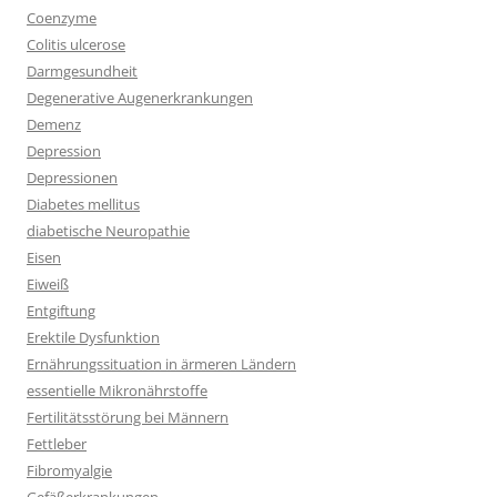
Coenzyme
Colitis ulcerose
Darmgesundheit
Degenerative Augenerkrankungen
Demenz
Depression
Depressionen
Diabetes mellitus
diabetische Neuropathie
Eisen
Eiweiß
Entgiftung
Erektile Dysfunktion
Ernährungssituation in ärmeren Ländern
essentielle Mikronährstoffe
Fertilitätsstörung bei Männern
Fettleber
Fibromyalgie