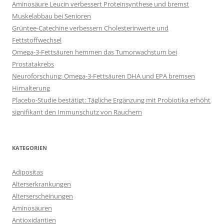
Aminosäure Leucin verbessert Proteinsynthese und bremst
Muskelabbau bei Senioren
Grüntee-Catechine verbessern Cholesterinwerte und
Fettstoffwechsel
Omega-3-Fettsäuren hemmen das Tumorwachstum bei
Prostatakrebs
Neuroforschung: Omega-3-Fettsäuren DHA und EPA bremsen
Hirnalterung
Placebo-Studie bestätigt: Tägliche Ergänzung mit Probiotika erhöht
signifikant den Immunschutz von Rauchern
KATEGORIEN
Adipositas
Alterserkrankungen
Alterserscheinungen
Aminosäuren
Antioxidantien