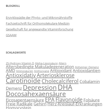
BLOGROLL
Enzyklopädie der Phyto- und Mikronährstoffe
Fachzeitschrift für Orthomolekulare Medizin
Gesellschaft für angewandte Vitaminforschung
GSAAM
SCHLAGWORTE
25-Hydroxy-Vitamin D
Alpha-Liponsäure
Altern
Altersbedingte Makuladegeneration
Alzheimer-Demenz
AMD
Antioxidant
Antioxidantien
Aminosäuren
Anthocyane
Antioxidativ
Arteriosklerose
Carotinoide
Cholecalciferol
Cobalamin
DHA
Depression
Demenz
Docosahexaensäure
EPA
Flavonoide
Eicosapentaensäure
Folsäure
Freie Radikale
Gehirn
Herz-Kreislauf-Erkrankungen
Homocystein