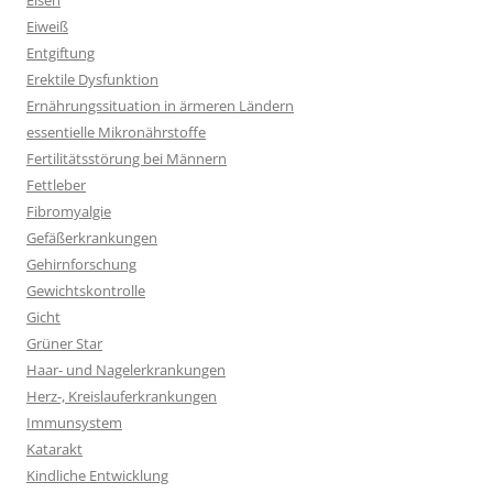
Eisen
Eiweiß
Entgiftung
Erektile Dysfunktion
Ernährungssituation in ärmeren Ländern
essentielle Mikronährstoffe
Fertilitätsstörung bei Männern
Fettleber
Fibromyalgie
Gefäßerkrankungen
Gehirnforschung
Gewichtskontrolle
Gicht
Grüner Star
Haar- und Nagelerkrankungen
Herz-, Kreislauferkrankungen
Immunsystem
Katarakt
Kindliche Entwicklung