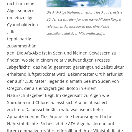
nicht um eine
Alge, sondern
Die AFA-Alge (Aphanizomenon Flos Aquae) liefert
um einzellige
20 der essentiellen für den menschlichen Körper
Cyanobakterien
relevanten Aminosäuren und eine Reihe
, die
spezieller zellaktiver Mikronährstoffe.
teppichartig
zusammenhän
gen. Die Afa-Alge ist in Seen und kleinen Gewässern zu
finden, wo sie in einem relativ aufwendigen Prozess
„abgefischt“, das heißt, geerntet, gereinigt und Zellstruktur
erhaltend luftgetrocknet wird. Bekanntester Ort hierfür ist
der auf 1.500 Meter liegende Klamath-See im Süden von
Oregon, der als einzigartiges Biotop in einem
Naturschutzgebiet liegt. Im Gegensatz zu Algen wie
Spirulina und Chlorella, lässt sich Afa nicht isoliert
züchten. Da ausschließlich wild wachsend, liefert
Aphanizomenon Flos Aquae eine herausragend hohe
Nährstoffdichte. So besitzt die AFA-Alge basierend auf
Ihrem einmaligen Nährstoffprofil und ihrer Vitalstoffdichte