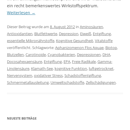
ein recht bemerkenswertes Wirkstoffspektrum.
Weiterlesen
→
Dieser Beitrag wurde am
8. August 2012
in
Aminosäuren
,
Antioxidantien
,
Blutfettwerte
,
Depression
,
Eiweiß
,
Entgiftung
,
essentielle Mikronährstoffe
,
Kognitive Gesundheit
,
Vitalstoffe
veröffentlicht. Schlagworte:
Aphanizomenon Flos Aquae
,
Biotop
,
Blutzellen
,
Carotinoide
,
Cyanobakterien
,
Depressionen
,
DHA
,
Docosahexaensäure
,
Entgiftung
,
EPA
,
Freie Radikale
,
Gamma-
Linolensäure
,
Klamath-See
,
kognitive Funktion
,
luftgetrocknet
,
Nervensystem
,
oxidativer Stress
,
Schadstoffentgiftung
,
Schmermetallausleitung
,
Umweltschadstoffe
,
Zellschädigungen
.
NEUESTE BEITRÄGE