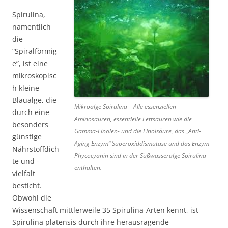
Spirulina,
namentlich
die
“Spiralförmig
e”, ist eine
mikroskopisc
h kleine
Blaualge, die
Mikroalge Spirulina – Alle essenziellen
durch eine
Aminosäuren, essentielle Fettsäuren wie die
besonders
Gamma-Linolen- und die Linolsäure, das „Anti-
günstige
Aging-Enzym“ Superoxiddismutase und das Enzym
Nährstoffdich
Phycocyanin sind in der Süßwasseralge Spirulina
te und -
enthalten.
vielfalt
besticht.
Obwohl die
Wissenschaft mittlerweile 35 Spirulina-Arten kennt, ist
Spirulina platensis durch ihre herausragende