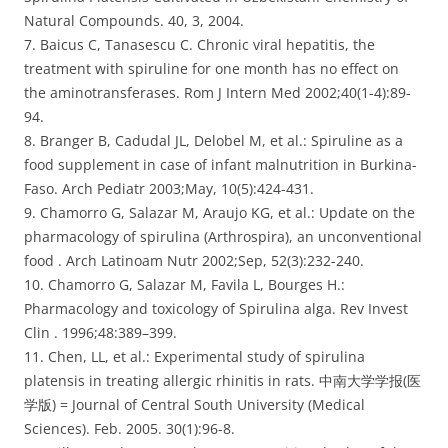
Natural Compounds. 40, 3, 2004.
7. Baicus C, Tanasescu C. Chronic viral hepatitis, the
treatment with spiruline for one month has no effect on
the aminotransferases. Rom J Intern Med 2002;40(1-4):89-
94.
8. Branger B, Cadudal JL, Delobel M, et al.: Spiruline as a
food supplement in case of infant malnutrition in Burkina-
Faso. Arch Pediatr 2003;May, 10(5):424-431.
9. Chamorro G, Salazar M, Araujo KG, et al.: Update on the
pharmacology of spirulina (Arthrospira), an unconventional
food . Arch Latinoam Nutr 2002;Sep, 52(3):232-240.
10. Chamorro G, Salazar M, Favila L, Bourges H.:
Pharmacology and toxicology of Spirulina alga. Rev Invest
Clin . 1996;48:389–399.
11. Chen, LL, et al.: Experimental study of spirulina
platensis in treating allergic rhinitis in rats. 中南大学学报(医
学版) = Journal of Central South University (Medical
Sciences). Feb. 2005. 30(1):96-8.