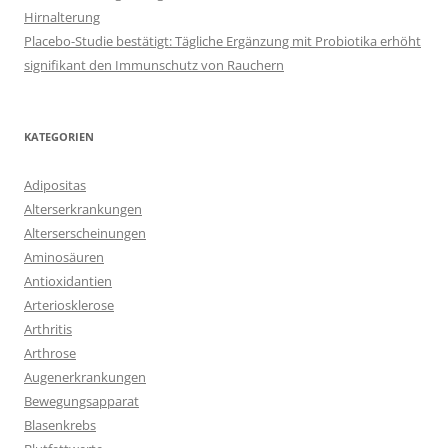
Hirnalterung
Placebo-Studie bestätigt: Tägliche Ergänzung mit Probiotika erhöht
signifikant den Immunschutz von Rauchern
KATEGORIEN
Adipositas
Alterserkrankungen
Alterserscheinungen
Aminosäuren
Antioxidantien
Arteriosklerose
Arthritis
Arthrose
Augenerkrankungen
Bewegungsapparat
Blasenkrebs