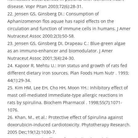
disease. Vopr Pitan 2003;72(6):28-31.
22. Jensen GS, Ginsberg DI.: Consumption of
Aphanizomenon flos aquae has rapid effects on the
circulation and function of immune cells in humans. J Amer
Nutraceut Assoc 2000;2(3):50-58.
23. Jensen GS, Ginsberg DI, Drapeau C.: Blue-green algae
as an immuno-enhancer and biomodulator. J Amer
Nutraceut Assoc 2001;3(4):24-30.
24. Kapoor R, Mehtu U.: Iron status and growth of rats fed
different dietary iron sources. Plan Foods Hum Nutr . 1993;
44(1):29-34.
25. Kim HM, Lee EH, Cho HH, Moon YH.: Inhibitory effect of
mast cell-mediated immediate-type allergic reactions in
rats by spirulina. Biochem Pharmacol . 1998;55(7);1071-
1076.
26. Khan, M., et al.: Protective effect of Spirulina against
doxorubicin-induced cardiotoxicity. Phytotherapy Research.
2005 Dec;19(12):1030-7.