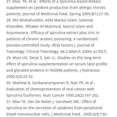
27. Mao, TK, et al.: Effects of a Spirulina-based dietary
supplement on cytokine production from allergic rhinitis
patients. Journal of Medicinal Food. Spring 2005;8(1):27-30.
28. Mir Misbahuddin, AZM Maidul Islam, Salamat
Khandker, Ifthaker-Al-Mahmud, Nazrul Islam and
Anjumanara.: Efficacy of spirulina extract plus zinc in
patients of chronic arsenic poisoning: a randomized
placebo-controlled study. (Risk factors ). Journal of
Toxicology: Clinical Toxicology. 44.2 (March 2006): p135(7).
29. Mani UV, Desai S, Iyer U.: Studies on the long-term
effect of spirulina supplementation on serum lipid profile
and glycated proteins in NIDDM patients. J Nutraceut
2000;2(3):25-32.
30. Mathew B, Sankaranarayanan R, Nair PP, et al.:
Evaluation of chemoprevention of oral cancer with
Spirulina fusiformis. Nutr Cancer 1995;24(2):197-202.
31. Mao TK, Van De Water J, Gershwin ME.: Effect of
spirulina on the secretion of cytokines from peripheral
blood mononuclear cells. J Medicinal Food . 2000;3(3):135-