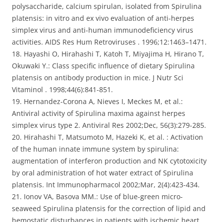
polysaccharide, calcium spirulan, isolated from Spirulina
platensis: in vitro and ex vivo evaluation of anti-herpes
simplex virus and anti-human immunodeficiency virus
activities. AIDS Res Hum Retroviruses . 1996;12:1463–1471.
18. Hayashi O, Hirahashi T, Katoh T, Miyajima H, Hirano T,
Okuwaki Y.: Class specific influence of dietary Spirulina
platensis on antibody production in mice. J Nutr Sci
Vitaminol . 1998;44(6):841-851.
19. Hernandez-Corona A, Nieves I, Meckes M, et al.:
Antiviral activity of Spirulina maxima against herpes
simplex virus type 2. Antiviral Res 2002;Dec, 56(3):279-285.
20. Hirahashi T, Matsumoto M, Hazeki K, et al. : Activation
of the human innate immune system by spirulina:
augmentation of interferon production and NK cytotoxicity
by oral administration of hot water extract of Spirulina
platensis. Int Immunopharmacol 2002;Mar, 2(4):423-434.
21. Ionov VA, Basova MM.: Use of blue-green micro-
seaweed Spirulina platensis for the correction of lipid and
hemostatic disturbances in patients with ischemic heart