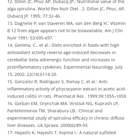
12. Dillon JC, Phuc AP, Dubacq JP.: Nutritional value of the
alga spirulina. World Rev Nutr Diet . 2. Dillon JC, Phuc, AP,
Dubacq JP. 1995; 77:32-46.
13. Dagnelie P, van Staveren WA, van den Berg H.: Vitamin
B 12 from algae appears not to be bioavailable. Am J Clin
Nutr 1991; 53:695-697.
14. Gemma, C., et al.: Diets enriched in foods with high
antioxidant activity reverse age-induced decreases in
cerebellar beta-adrenergic function and increases in
proinflammatory cytokines. Experimental Neurology. July
15, 2002; 22(14):6114-20.
15. Gonzalez R, Rodriguez S, Romay C, et al.: Anti-
inflammatory activity of phycocyanin extract in acetic acid-
induced colitis in rats. Pharmacol Res . 1999;39:1055–1059.
16. Gorban EM, Orynchak MA, Virstiuk NG, Kuprash LP,
Panteleimonov TM, Sharabura LB.: Clinical and
experimental study of spirulina efficacy in chronic diffuse
liver diseases. Lik Sprava. 2000(6):89-93.
17. Hayashi K, Hayashi T, Kojima I.: A natural sulfated