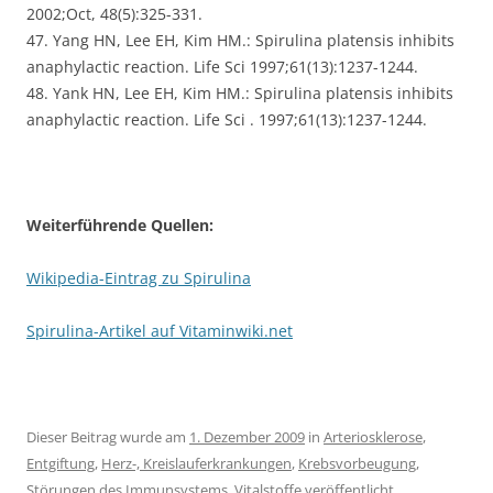
2002;Oct, 48(5):325-331.
47. Yang HN, Lee EH, Kim HM.: Spirulina platensis inhibits
anaphylactic reaction. Life Sci 1997;61(13):1237-1244.
48. Yank HN, Lee EH, Kim HM.: Spirulina platensis inhibits
anaphylactic reaction. Life Sci . 1997;61(13):1237-1244.
Weiterführende Quellen:
Wikipedia-Eintrag zu Spirulina
Spirulina-Artikel auf Vitaminwiki.net
Dieser Beitrag wurde am
1. Dezember 2009
in
Arteriosklerose
,
Entgiftung
,
Herz-, Kreislauferkrankungen
,
Krebsvorbeugung
,
Störungen des Immunsystems
,
Vitalstoffe
veröffentlicht.