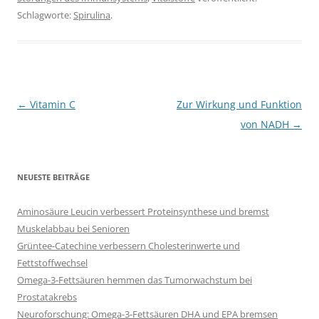
Schlagworte:
Spirulina
.
Beitragsnavigation
←
Vitamin C
Zur Wirkung und Funktion
von NADH
→
NEUESTE BEITRÄGE
Aminosäure Leucin verbessert Proteinsynthese und bremst
Muskelabbau bei Senioren
Grüntee-Catechine verbessern Cholesterinwerte und
Fettstoffwechsel
Omega-3-Fettsäuren hemmen das Tumorwachstum bei
Prostatakrebs
Neuroforschung: Omega-3-Fettsäuren DHA und EPA bremsen