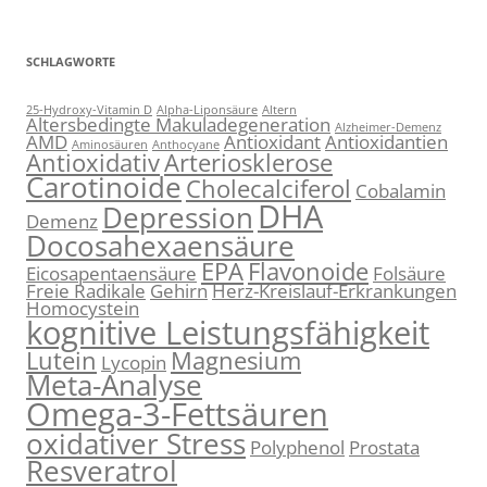
SCHLAGWORTE
25-Hydroxy-Vitamin D
Alpha-Liponsäure
Altern
Altersbedingte Makuladegeneration
Alzheimer-Demenz
AMD
Antioxidant
Antioxidantien
Aminosäuren
Anthocyane
Antioxidativ
Arteriosklerose
Carotinoide
Cholecalciferol
Cobalamin
DHA
Depression
Demenz
Docosahexaensäure
EPA
Flavonoide
Eicosapentaensäure
Folsäure
Freie Radikale
Gehirn
Herz-Kreislauf-Erkrankungen
Homocystein
kognitive Leistungsfähigkeit
Lutein
Magnesium
Lycopin
Meta-Analyse
Omega-3-Fettsäuren
oxidativer Stress
Polyphenol
Prostata
Resveratrol