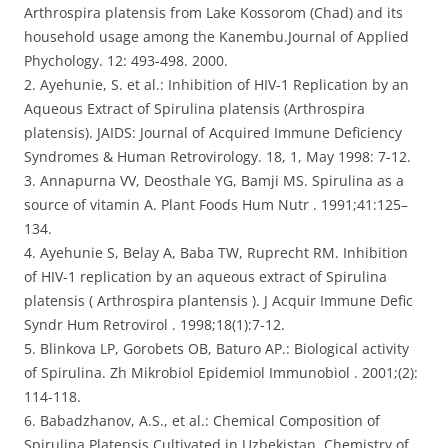
Arthrospira platensis from Lake Kossorom (Chad) and its
household usage among the Kanembu.Journal of Applied
Phychology. 12: 493-498. 2000.
2. Ayehunie, S. et al.: Inhibition of HIV-1 Replication by an
Aqueous Extract of Spirulina platensis (Arthrospira
platensis). JAIDS: Journal of Acquired Immune Deficiency
Syndromes & Human Retrovirology. 18, 1, May 1998: 7-12.
3. Annapurna VV, Deosthale YG, Bamji MS. Spirulina as a
source of vitamin A. Plant Foods Hum Nutr . 1991;41:125–
134.
4. Ayehunie S, Belay A, Baba TW, Ruprecht RM. Inhibition
of HIV-1 replication by an aqueous extract of Spirulina
platensis ( Arthrospira plantensis ). J Acquir Immune Defic
Syndr Hum Retrovirol . 1998;18(1):7-12.
5. Blinkova LP, Gorobets OB, Baturo AP.: Biological activity
of Spirulina. Zh Mikrobiol Epidemiol Immunobiol . 2001;(2):
114-118.
6. Babadzhanov, A.S., et al.: Chemical Composition of
Spirulina Platensis Cultivated in Uzbekistan. Chemistry of