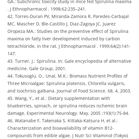
GA.: Subchronic toxicity study in mice fed Spirulina maxima
. J Ethnopharmacol . 1998;62:235–241.
42. Torres-Duran PV, Miranda-Zamora R, Paredes-Carbajal
MC, Mascher D, Ble-Castillo J, Diaz-Zagoya JC, Juarez
Oropeza MA.: Studies on the preventive effect of Spirulina
maxima on fatty liver development induced by carbon
tetrachloride, in the rat. J Ethnopharmacol . 1999;64(2):141-
147.
43. Turner, J.: Spirulina. In: Gale encyclopedia of alternative
medicine. Gale Group, 2001.
44. Tokusoglu, O., Unal, M.K.: Biomass Nutrient Profiles of
Three Microalgae: Spirulina platensis, Chlorella vulgaris,
and Isochrisis galbana. Journal of Food Science. 68, 4, 2003.
45. Wang, Y., et al.: Dietary supplementation with
blueberries, spinach, or spirulina reduces ischemic brain
damage. Experimental Neurology. May, 2005 ;193(1):75-84.
46. Watanabe F, Takenaka S, Kittaka-Katsura H, et al.:
Characterization and bioavailability of vitamin B12-
compounds from edible algae. J Nutr Sci Vitaminol (Tokyo)