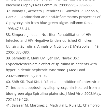
Biochem Ciophys Res Commun. 2000;277(3):599-603.
37. Romay C, Armesto J, Remirez D, Gonzalez R, Ledon N,
Garcia I.: Antioxidant and anti-inflammatory properties of
C-phycocyanin from blue-green algae. Inflamm Res .
1998;47:36–41.
38. Simpore, J., et al.: Nutrition Rehabilitation of HIV-
Infected and HIV-Negative Undernourished Children
Utilizing Spirulina. Annals of Nutrition & Metabolism. 49,
2005: 373-380.
39. Samuels R, Mani UV, Iyer UM, Nayak US.:
Hypocholesterolemic effect of spirulina in patients with
hyperlipidemic nephrotic syndrome. J Med Food
2002;Summer, 5(2):91-96.
40. Shih SR, Tsai KN, Li YS, et al.: Inhibition of enterovirus
71-induced apoptosis by allophycocyanin isolated from a
blue-green alga Spirulina platensis. J Med Virol 2003;May,
70(1):119-125.
41. Salazar M, Martinez E, Madrigal E, Ruiz LE, Chamorro