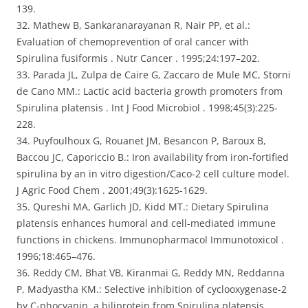
139.
32. Mathew B, Sankaranarayanan R, Nair PP, et al.:
Evaluation of chemoprevention of oral cancer with
Spirulina fusiformis . Nutr Cancer . 1995;24:197–202.
33. Parada JL, Zulpa de Caire G, Zaccaro de Mule MC, Storni
de Cano MM.: Lactic acid bacteria growth promoters from
Spirulina platensis . Int J Food Microbiol . 1998;45(3):225-
228.
34. Puyfoulhoux G, Rouanet JM, Besancon P, Baroux B,
Baccou JC, Caporiccio B.: Iron availability from iron-fortified
spirulina by an in vitro digestion/Caco-2 cell culture model.
J Agric Food Chem . 2001;49(3):1625-1629.
35. Qureshi MA, Garlich JD, Kidd MT.: Dietary Spirulina
platensis enhances humoral and cell-mediated immune
functions in chickens. Immunopharmacol Immunotoxicol .
1996;18:465–476.
36. Reddy CM, Bhat VB, Kiranmai G, Reddy MN, Reddanna
P, Madyastha KM.: Selective inhibition of cyclooxygenase-2
by C-phocyanin, a biliprotein from Spirulina platensis.