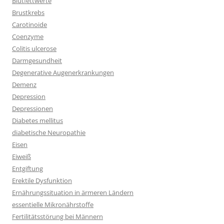
Blutfettwerte
Brustkrebs
Carotinoide
Coenzyme
Colitis ulcerose
Darmgesundheit
Degenerative Augenerkrankungen
Demenz
Depression
Depressionen
Diabetes mellitus
diabetische Neuropathie
Eisen
Eiweiß
Entgiftung
Erektile Dysfunktion
Ernährungssituation in ärmeren Ländern
essentielle Mikronährstoffe
Fertilitätsstörung bei Männern