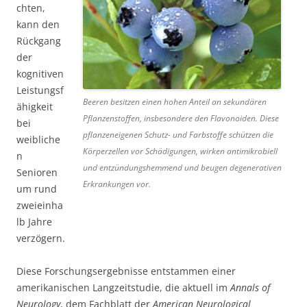
chten,
kann den
Rückgang
der
kognitiven
Leistungsf
Beeren besitzen einen hohen Anteil an sekundären
ähigkeit
Pflanzenstoffen, insbesondere den Flavonoiden. Diese
bei
pflanzeneigenen Schutz- und Farbstoffe schützen die
weibliche
Körperzellen vor Schädigungen, wirken antimikrobiell
n
und entzündungshemmend und beugen degenerativen
Senioren
Erkrankungen vor.
um rund
zweieinha
lb Jahre
verzögern.
Diese Forschungsergebnisse entstammen einer
amerikanischen Langzeitstudie, die aktuell im
Annals of
Neurology
, dem Fachblatt der
American Neurological