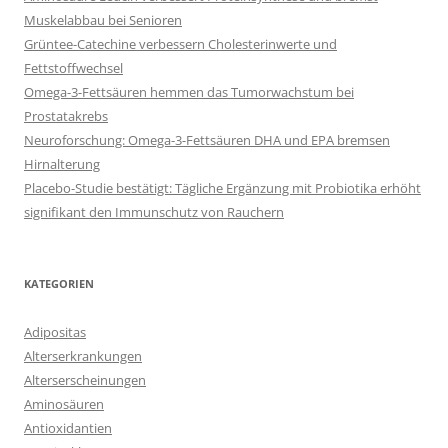
Muskelabbau bei Senioren
Grüntee-Catechine verbessern Cholesterinwerte und
Fettstoffwechsel
Omega-3-Fettsäuren hemmen das Tumorwachstum bei
Prostatakrebs
Neuroforschung: Omega-3-Fettsäuren DHA und EPA bremsen
Hirnalterung
Placebo-Studie bestätigt: Tägliche Ergänzung mit Probiotika erhöht
signifikant den Immunschutz von Rauchern
KATEGORIEN
Adipositas
Alterserkrankungen
Alterserscheinungen
Aminosäuren
Antioxidantien