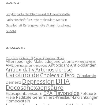
BLOGROLL
Enzyklopädie der Phyto- und Mikronährstoffe
Fachzeitschrift für Orthomolekulare Medizin
Gesellschaft für angewandte Vitaminforschung
GSAAM
SCHLAGWORTE
25-Hydroxy-Vitamin D
Alpha-Liponsäure
Altern
Altersbedingte Makuladegeneration
Alzheimer-Demenz
AMD
Antioxidant
Antioxidantien
Aminosäuren
Anthocyane
Antioxidativ
Arteriosklerose
Carotinoide
Cholecalciferol
Cobalamin
DHA
Depression
Demenz
Docosahexaensäure
EPA
Flavonoide
Eicosapentaensäure
Folsäure
Freie Radikale
Gehirn
Herz-Kreislauf-Erkrankungen
Homocystein