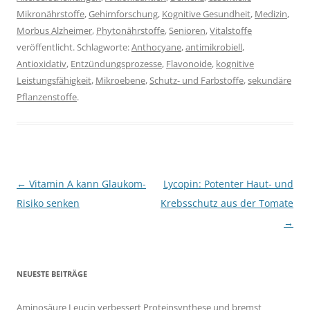
Mikronährstoffe
,
Gehirnforschung
,
Kognitive Gesundheit
,
Medizin
,
Morbus Alzheimer
,
Phytonährstoffe
,
Senioren
,
Vitalstoffe
veröffentlicht. Schlagworte:
Anthocyane
,
antimikrobiell
,
Antioxidativ
,
Entzündungsprozesse
,
Flavonoide
,
kognitive
Leistungsfähigkeit
,
Mikroebene
,
Schutz- und Farbstoffe
,
sekundäre
Pflanzenstoffe
.
Beitragsnavigation
←
Vitamin A kann Glaukom-
Lycopin: Potenter Haut- und
Risiko senken
Krebsschutz aus der Tomate
→
NEUESTE BEITRÄGE
Aminosäure Leucin verbessert Proteinsynthese und bremst