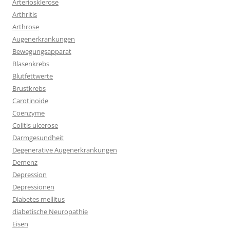
Arteriosklerose
Arthritis
Arthrose
Augenerkrankungen
Bewegungsapparat
Blasenkrebs
Blutfettwerte
Brustkrebs
Carotinoide
Coenzyme
Colitis ulcerose
Darmgesundheit
Degenerative Augenerkrankungen
Demenz
Depression
Depressionen
Diabetes mellitus
diabetische Neuropathie
Eisen