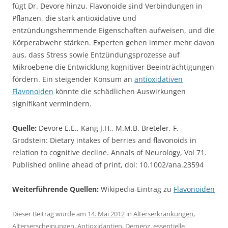
fügt Dr. Devore hinzu. Flavonoide sind Verbindungen in
Pflanzen, die stark antioxidative und
entzündungshemmende Eigenschaften aufweisen, und die
Körperabwehr stärken. Experten gehen immer mehr davon
aus, dass Stress sowie Entzündungsprozesse auf
Mikroebene die Entwicklung kognitiver Beeinträchtigungen
fördern. Ein steigender Konsum an
antioxidativen
Flavonoiden
könnte die schädlichen Auswirkungen
signifikant vermindern.
Quelle:
Devore E.E., Kang J.H., M.M.B. Breteler, F.
Grodstein: Dietary intakes of berries and flavonoids in
relation to cognitive decline. Annals of Neurology, Vol 71.
Published online ahead of print, doi: 10.1002/ana.23594
Weiterführende Quellen:
Wikipedia-Eintrag zu
Flavonoiden
Dieser Beitrag wurde am
14. Mai 2012
in
Alterserkrankungen
,
Alterserscheinungen
,
Antioxidantien
,
Demenz
,
essentielle