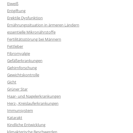
Eiweiß
Entgiftung
Erektile Dysfunktion
Ernährungssituation in ärmeren Ländern
essentielle Mikronährstoffe
Fertilitätsstörung bei Männern
Fettleber
Fibromyalgie
Gefäßerkrankungen
Gehirnforschung
Gewichtskontrolle
Gicht
Grüner Star
Haar- und Nagelerkrankungen
Herz-, Kreislauferkrankungen
Immunsystem
Katarakt
Kindliche Entwicklung
klimakterische Beschwerden