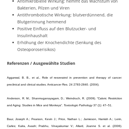
Antimikrobielle Wirkung: hemmt das Wachstum von
Bakterien, Pilzen und Viren
Antithrombotische Wirkung: blutverdünnend, die
Blutgerinnung hemmend
Positive Einfluss auf den Blutzucker- und
Insulinhaushalt
Erhöhung der Knochendichte (Senkung des
Osteoporoserisikos)
Referenzen / Ausgewählte Studien
Aggarwal, B. B., et al.
, Role of resveratrol in prevention and therapy of cancer:
preclinical and clinical studies. Anticancer Res. 24 2783-2840. (2004).
Anderson, R. M.; Shanmuganayagam, D.; Weindruch, R. (2009). “Caloric Restriction
and Aging: Studies in Mice and Monkeys”.
Toxicologic Pathology
37 (1): 47–51.
Baur, Joseph A.; Pearson, Kevin J.; Price, Nathan L.; Jamieson, Hamish A.; Lerin,
Carles; Kalra, Avash; Prabhu, Vinayakumar V.; Allard, Joanne S. et al. (2006).