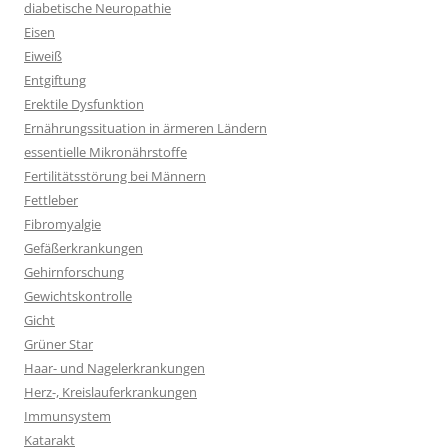
diabetische Neuropathie
Eisen
Eiweiß
Entgiftung
Erektile Dysfunktion
Ernährungssituation in ärmeren Ländern
essentielle Mikronährstoffe
Fertilitätsstörung bei Männern
Fettleber
Fibromyalgie
Gefäßerkrankungen
Gehirnforschung
Gewichtskontrolle
Gicht
Grüner Star
Haar- und Nagelerkrankungen
Herz-, Kreislauferkrankungen
Immunsystem
Katarakt