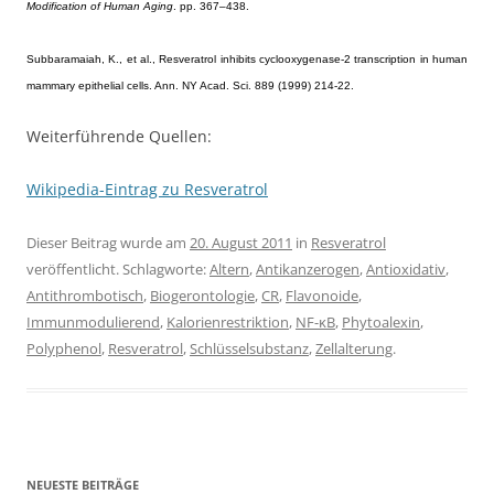
Modification of Human Aging
. pp. 367–438.
Subbaramaiah, K., et al., Resveratrol inhibits cyclooxygenase-2 transcription in human
mammary epithelial cells. Ann. NY Acad. Sci. 889 (1999) 214-22.
Weiterführende Quellen:
Wikipedia-Eintrag zu Resveratrol
Dieser Beitrag wurde am
20. August 2011
in
Resveratrol
veröffentlicht. Schlagworte:
Altern
,
Antikanzerogen
,
Antioxidativ
,
Antithrombotisch
,
Biogerontologie
,
CR
,
Flavonoide
,
Immunmodulierend
,
Kalorienrestriktion
,
NF-κB
,
Phytoalexin
,
Polyphenol
,
Resveratrol
,
Schlüsselsubstanz
,
Zellalterung
.
NEUESTE BEITRÄGE