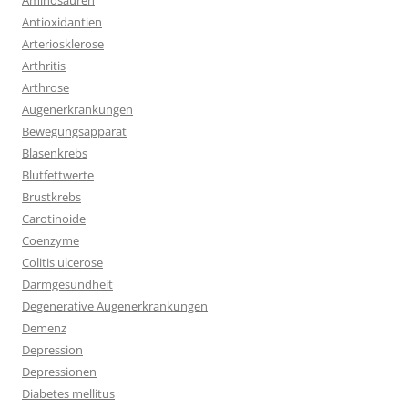
Aminosäuren
Antioxidantien
Arteriosklerose
Arthritis
Arthrose
Augenerkrankungen
Bewegungsapparat
Blasenkrebs
Blutfettwerte
Brustkrebs
Carotinoide
Coenzyme
Colitis ulcerose
Darmgesundheit
Degenerative Augenerkrankungen
Demenz
Depression
Depressionen
Diabetes mellitus