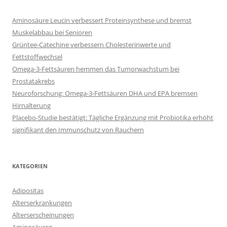
Aminosäure Leucin verbessert Proteinsynthese und bremst
Muskelabbau bei Senioren
Grüntee-Catechine verbessern Cholesterinwerte und
Fettstoffwechsel
Omega-3-Fettsäuren hemmen das Tumorwachstum bei
Prostatakrebs
Neuroforschung: Omega-3-Fettsäuren DHA und EPA bremsen
Hirnalterung
Placebo-Studie bestätigt: Tägliche Ergänzung mit Probiotika erhöht
signifikant den Immunschutz von Rauchern
KATEGORIEN
Adipositas
Alterserkrankungen
Alterserscheinungen