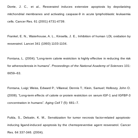
Dorrie, J. C., et al., Resveratrol induces extensive apoptosis by depolarizing
mitchondrial membranes and activating caspase-9 in acute lymphoblastic leukaemia
cells. Cancer Res. 61 (2001) 4731-4739.
Frankel, E. N., Waterhouse, A. L., Kinsella, J. E., Inhibition of human LDL oxidation by
resveratrol. Lancet 341 (1993) 1103-1104.
Fontana, L. (2004). “Long-term calorie restriction is highly effective in reducing the risk
for atherosclerosis in humans”.
Proceedings of the National Academy of Sciences
101:
6659–63.
Fontana, Luigi; Weiss, Edward P.; Villareal, Dennis T.; Klein, Samuel; Holloszy, John O.
(2008). “Long-term effects of calorie or protein restriction on serum IGF-1 and IGFBP-3
concentration in humans”.
Aging Cell
7 (5): 681–7.
Fulda, S., Debatin, K. M.,
Sensitization for tumor necrosis factor-related apoptosis-
inducing ligand-induced apoptosis by the chemopreventive agent resveratrol. Cancer
Res. 64 337-346. (2004).