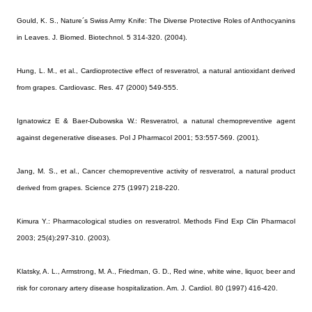
Gould, K. S., Nature´s Swiss Army Knife:
The Diverse Protective Roles of Anthocyanins
in Leaves. J. Biomed. Biotechnol. 5 314-320. (2004).
Hung, L. M., et al., Cardioprotective effect of resveratrol, a natural antioxidant derived
from grapes. Cardiovasc. Res. 47 (2000) 549-555.
Ignatowicz E & Baer-Dubowska W.:
Resveratrol, a natural chemopreventive agent
against degenerative diseases. Pol J Pharmacol 2001; 53:557-569. (2001).
Jang, M. S., et al., Cancer chemopreventive activity of resveratrol, a natural product
derived from grapes. Science 275 (1997) 218-220.
Kimura Y.
: Pharmacological studies on resveratrol. Methods Find Exp Clin Pharmacol
2003; 25(4):297-310. (2003).
Klatsky, A. L., Armstrong, M. A., Friedman, G. D., Red wine, white wine, liquor, beer and
risk for coronary artery disease hospitalization. Am. J. Cardiol. 80 (1997) 416-420.