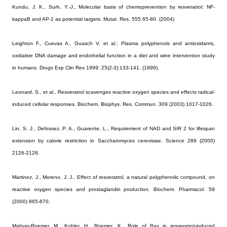
Kundu, J. K., Surh, Y.-J.,
Molecular basis of chemoprevention by resveratrol: NF-
kappaB and AP-1 as potential targets. Mutat. Res. 555 65-80. (2004)
Leighton F., Cuevas A., Guasch V. et al.: Plasma polyphenols and antioxidants,
oxidative DNA damage and endothelial function in a diet and wine intervention study
in humans. Drugs Exp Clin Res 1999; 25(2-3):133-141. (1999).
Leonard, S., et al., Resveratrol scavenges reactive oxygen species and effects radical-
induced cellular responses. Biochem. Biophys. Res. Commun. 309 (2003) 1017-1026.
Lin, S. J., Defossez, P. A., Guarente, L., Requirement of NAD and SIR 2 for lifespan
extension by calorie restriction in Saccharomyces cerevisiae. Science 289 (2000)
2126-2128.
Martinez, J., Moreno, J. J., Effect of resveratrol, a natural polyphenolic compound, on
reactive oxygen species and prostaglandin production. Biochem. Pharmacol. 59
(2000) 865-870.
Mahyar-Roemer, M., Kohler, H., Roemer, K., Role of Bax in resveratrol-induced