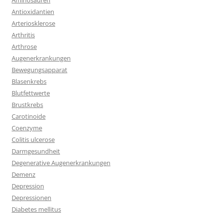
Aminosäuren
Antioxidantien
Arteriosklerose
Arthritis
Arthrose
Augenerkrankungen
Bewegungsapparat
Blasenkrebs
Blutfettwerte
Brustkrebs
Carotinoide
Coenzyme
Colitis ulcerose
Darmgesundheit
Degenerative Augenerkrankungen
Demenz
Depression
Depressionen
Diabetes mellitus