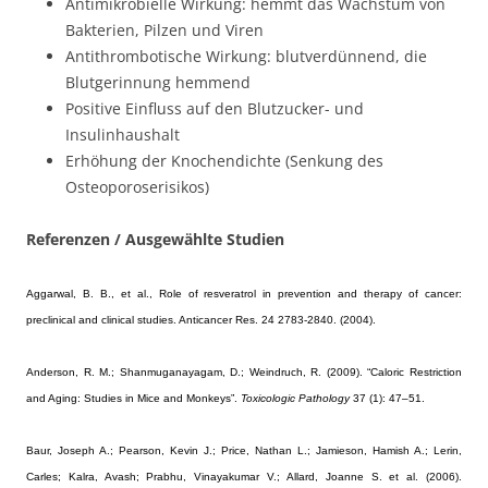
Antimikrobielle Wirkung: hemmt das Wachstum von
Bakterien, Pilzen und Viren
Antithrombotische Wirkung: blutverdünnend, die
Blutgerinnung hemmend
Positive Einfluss auf den Blutzucker- und
Insulinhaushalt
Erhöhung der Knochendichte (Senkung des
Osteoporoserisikos)
Referenzen / Ausgewählte Studien
Aggarwal, B. B., et al.
, Role of resveratrol in prevention and therapy of cancer:
preclinical and clinical studies. Anticancer Res. 24 2783-2840. (2004).
Anderson, R. M.; Shanmuganayagam, D.; Weindruch, R. (2009). “Caloric Restriction
and Aging: Studies in Mice and Monkeys”.
Toxicologic Pathology
37 (1): 47–51.
Baur, Joseph A.; Pearson, Kevin J.; Price, Nathan L.; Jamieson, Hamish A.; Lerin,
Carles; Kalra, Avash; Prabhu, Vinayakumar V.; Allard, Joanne S. et al. (2006).