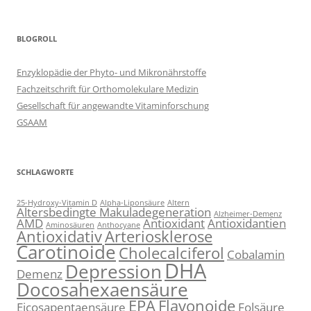
BLOGROLL
Enzyklopädie der Phyto- und Mikronährstoffe
Fachzeitschrift für Orthomolekulare Medizin
Gesellschaft für angewandte Vitaminforschung
GSAAM
SCHLAGWORTE
25-Hydroxy-Vitamin D
Alpha-Liponsäure
Altern
Altersbedingte Makuladegeneration
Alzheimer-Demenz
AMD
Antioxidant
Antioxidantien
Aminosäuren
Anthocyane
Antioxidativ
Arteriosklerose
Carotinoide
Cholecalciferol
Cobalamin
DHA
Depression
Demenz
Docosahexaensäure
EPA
Flavonoide
Eicosapentaensäure
Folsäure