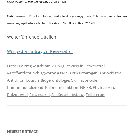
Modification of Human Aging
. pp. 367–438.
Subbaramaiah, K., et al., Resveratrol inhibits cyclooxygenase-2 transcription in human
mammary epithelial cells. Ann. NY Acad. Sci. 889 (1999) 214-22.
Weiterführende Quellen:
Wikipedia-Eintrag zu Resveratrol
Dieser Beitrag wurde am
20. August 2011
in
Resveratrol
veröffentlicht. Schlagworte:
Altern
,
Antikanzerogen
,
Antioxidativ
,
Antithrombotisch
,
Biogerontologie
,
CR
,
Flavonoide
,
Immunmodulierend
,
Kalorienrestriktion
,
NF-κB
,
Phytoalexin
,
Polyphenol
,
Resveratrol
,
Schlüsselsubstanz
,
Zellalterung
.
NEUESTE BEITRÄGE