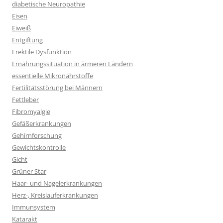
diabetische Neuropathie
Eisen
Eiweiß
Entgiftung
Erektile Dysfunktion
Ernährungssituation in ärmeren Ländern
essentielle Mikronährstoffe
Fertilitätsstörung bei Männern
Fettleber
Fibromyalgie
Gefäßerkrankungen
Gehirnforschung
Gewichtskontrolle
Gicht
Grüner Star
Haar- und Nagelerkrankungen
Herz-, Kreislauferkrankungen
Immunsystem
Katarakt