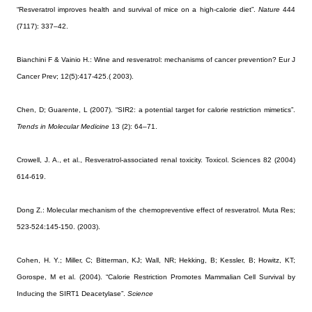
“Resveratrol improves health and survival of mice on a high-calorie diet”.
Nature
444
(7117): 337–42.
Bianchini F & Vainio H.:
Wine and resveratrol: mechanisms of cancer prevention? Eur J
Cancer Prev; 12(5):417-425.( 2003).
Chen, D; Guarente, L (2007). “SIR2: a potential target for calorie restriction mimetics”.
Trends in Molecular Medicine
13 (2): 64–71.
Crowell, J. A., et al., Resveratrol-associated renal toxicity. Toxicol. Sciences 82 (2004)
614-619.
Dong Z.:
Molecular mechanism of the chemopreventive effect of resveratrol. Muta Res;
523-524:145-150. (2003).
Cohen, H. Y.; Miller, C; Bitterman, KJ; Wall, NR; Hekking, B; Kessler, B; Howitz, KT;
Gorospe, M et al. (2004). “Calorie Restriction Promotes Mammalian Cell Survival by
Inducing the SIRT1 Deacetylase”.
Science