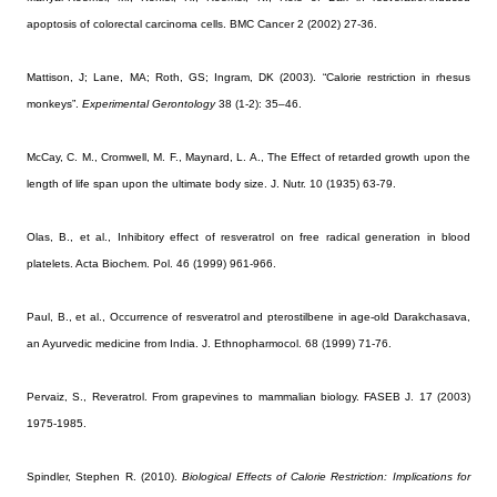
apoptosis of colorectal carcinoma cells. BMC Cancer 2 (2002) 27-36.
Mattison, J; Lane, MA; Roth, GS; Ingram, DK (2003). “Calorie restriction in rhesus
monkeys”.
Experimental Gerontology
38 (1-2): 35–46.
McCay, C. M., Cromwell, M. F., Maynard, L. A., The Effect of retarded growth upon the
length of life span upon the ultimate body size. J. Nutr. 10 (1935) 63-79.
Olas, B., et al., Inhibitory effect of resveratrol on free radical generation in blood
platelets. Acta Biochem. Pol. 46 (1999) 961-966.
Paul, B., et al., Occurrence of resveratrol and pterostilbene in age-old Darakchasava,
an Ayurvedic medicine from India. J. Ethnopharmocol. 68 (1999) 71-76.
Pervaiz, S., Reveratrol. From grapevines to mammalian biology. FASEB J. 17 (2003)
1975-1985.
Spindler, Stephen R. (2010).
Biological Effects of Calorie Restriction: Implications for