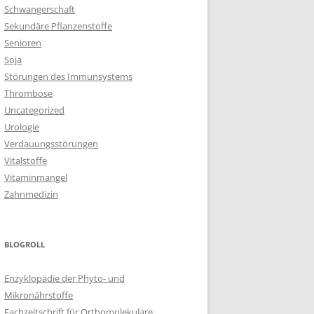
Schwangerschaft
Sekundäre Pflanzenstoffe
Senioren
Soja
Störungen des Immunsystems
Thrombose
Uncategorized
Urologie
Verdauungsstörungen
Vitalstoffe
Vitaminmangel
Zahnmedizin
BLOGROLL
Enzyklopädie der Phyto- und
Mikronährstoffe
Fachzeitschrift für Orthomolekulare