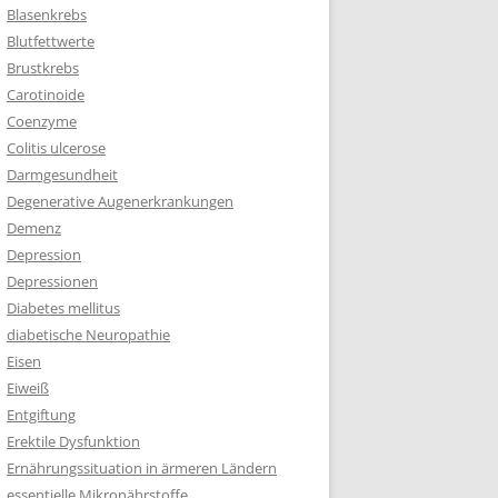
Blasenkrebs
Blutfettwerte
Brustkrebs
Carotinoide
Coenzyme
Colitis ulcerose
Darmgesundheit
Degenerative Augenerkrankungen
Demenz
Depression
Depressionen
Diabetes mellitus
diabetische Neuropathie
Eisen
Eiweiß
Entgiftung
Erektile Dysfunktion
Ernährungssituation in ärmeren Ländern
essentielle Mikronährstoffe