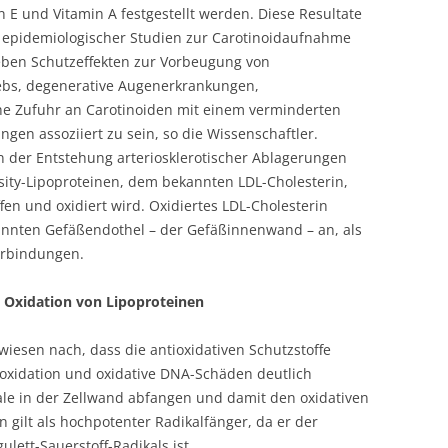
n E und Vitamin A festgestellt werden. Diese Resultate
 epidemiologischer Studien zur Carotinoidaufnahme
eben Schutzeffekten zur Vorbeugung von
rebs, degenerative Augenerkrankungen,
he Zufuhr an Carotinoiden mit einem verminderten
ngen assoziiert zu sein, so die Wissenschaftler.
in der Entstehung arteriosklerotischer Ablagerungen
sity-Lipoproteinen, dem bekannten LDL-Cholesterin,
fen und oxidiert wird. Oxidiertes LDL-Cholesterin
enannten Gefäßendothel – der Gefäßinnenwand – an, als
erbindungen.
 Oxidation von Lipoproteinen
iesen nach, dass die antioxidativen Schutzstoffe
roxidation und oxidative DNA-Schäden deutlich
kale in der Zellwand abfangen und damit den oxidativen
n gilt als hochpotenter Radikalfänger, da er der
lett-Sauerstoff-Radikals ist.