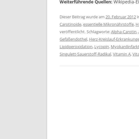
Weiterführende Quellen:
Wikipedia-E
Dieser Beitrag wurde am
20. Februar 2012
i
Carotinoide
,
essentielle Mikronährstoffe
,
H
veröffentlicht. Schlagworte:
Alpha-Carotin
,
Gefäßendothel
,
Herz-Kreislauf-Erkrankung
Lipidperoxidation
,
Lycopin
,
Myokardinfark
Singulett-Sauerstoff-Radikal
,
Vitamin A
,
Vit