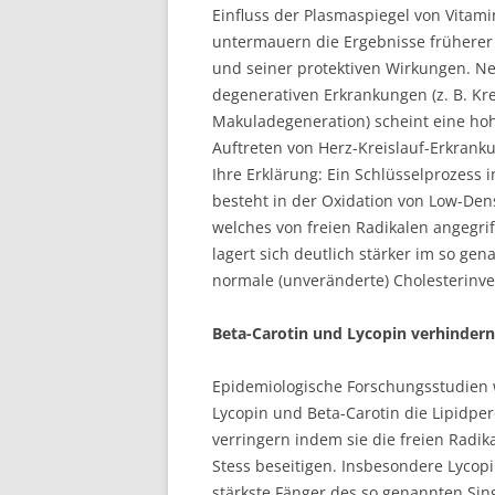
Einfluss der Plasmaspiegel von Vitami
untermauern die Ergebnisse früherer
und seiner protektiven Wirkungen. N
degenerativen Erkrankungen (z. B. K
Makuladegeneration) scheint eine ho
Auftreten von Herz-Kreislauf-Erkranku
Ihre Erklärung: Ein Schlüsselprozess 
besteht in der Oxidation von Low-Den
welches von freien Radikalen angegrif
lagert sich deutlich stärker im so g
normale (unveränderte) Cholesterinv
Beta-Carotin und Lycopin verhindern
Epidemiologische Forschungsstudien w
Lycopin und Beta-Carotin die Lipidpe
verringern indem sie die freien Radi
Stess beseitigen. Insbesondere Lycopi
stärkste Fänger des so genannten Singu