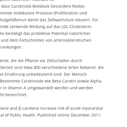
, dass Carotinoid-Moleküle besondere Redox-
immte molekulare Prozesse (Proliferation und
Blutgefäßenun damit das Zellwachstum steuern. Für
irekt senkende Wirkung auf das LDL-Cholesterin
e bestätigt das protektive Potential natürlicher
und dem Fortschreiten von arteriosklerotischen
krankungen.
ente, die die Pflanze vor Zellschäden durch
. Derzeit sind etwa 800 verschiedene Arten bekannt, die
iche Ernährung unbedeutend sind. Der Mensch
 Bestimmte Carotinoide wie Beta-Carotin (sowie Alpha-
er in Vitamin A umgewandelt werden und werden
fe) bezeichnet.
opene and β-carotene increase risk of acute myocardial
al of Public Health. Published online December 2011.