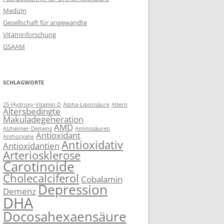
Medizin
Gesellschaft für angewandte
Vitaminforschung
GSAAM
SCHLAGWORTE
25-Hydroxy-Vitamin D
Alpha-Liponsäure
Altern
Altersbedingte
Makuladegeneration
AMD
Alzheimer-Demenz
Aminosäuren
Antioxidant
Anthocyane
Antioxidativ
Antioxidantien
Arteriosklerose
Carotinoide
Cholecalciferol
Cobalamin
Depression
Demenz
DHA
Docosahexaensäure