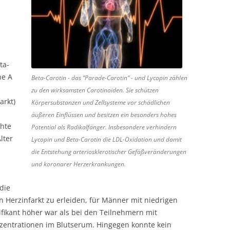
ta-
ne A
Beta-Carotin - das “Parade-Carotin“ - und Lycopin zählen
zu den wirksamsten Carotinoiden. Sie schützen
arkt)
Körpersubstanzen und Zellsysteme vor schädlichen
äußeren Einflüssen und besitzen ein besonders hohes
chte
Potential als Radikalfänger. Insbesondere verhindern
lter
Lycopin und Beta-Carotin die LDL-Oxidation und damit
die Entstehung arteriosklerotischer Gefäßveränderungen
und koronarer Herzerkrankungen.
die
en Herzinfarkt zu erleiden, für Männer mit niedrigen
ifikant höher war als bei den Teilnehmern mit
zentrationen im Blutserum. Hingegen konnte kein