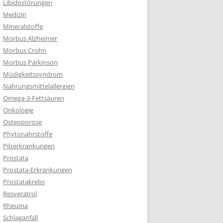
Libidostörungen
Medizin
Mineralstoffe
Morbus Alzheimer
Morbus Crohn
Morbus Parkinson
Müdigkeitssyndrom
Nahrungsmittelallergien
Omega-3-Fettsäuren
Onkologie
Osteoporose
Phytonährstoffe
Pilzerkrankungen
Prostata
Prostata-Erkrankungen
Prostatakrebs
Resveratrol
Rheuma
Schlaganfall