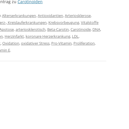
intrag zu
Carotinoiden
n
Alterserkrankungen
,
Antioxidantien
,
Arteriosklerose
,
erz-, Kreislauferkrankungen
,
Krebsvorbeugung
,
Vitalstoffe
Apotose
,
arteriosklerotisch
,
Beta-Carotin
,
Carotinoide
,
DNA
,
en
,
Herzinfarkt
,
koronare Herzerkrankung
,
LDL
,
t
,
Oxidation
,
oxidativer Stress
,
Pro-Vitamin
,
Proliferation
,
amin E
.