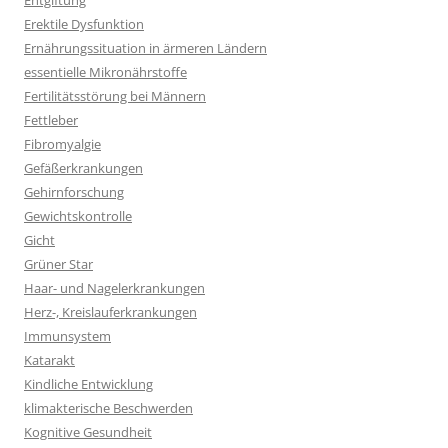
Entgiftung
Erektile Dysfunktion
Ernährungssituation in ärmeren Ländern
essentielle Mikronährstoffe
Fertilitätsstörung bei Männern
Fettleber
Fibromyalgie
Gefäßerkrankungen
Gehirnforschung
Gewichtskontrolle
Gicht
Grüner Star
Haar- und Nagelerkrankungen
Herz-, Kreislauferkrankungen
Immunsystem
Katarakt
Kindliche Entwicklung
klimakterische Beschwerden
Kognitive Gesundheit