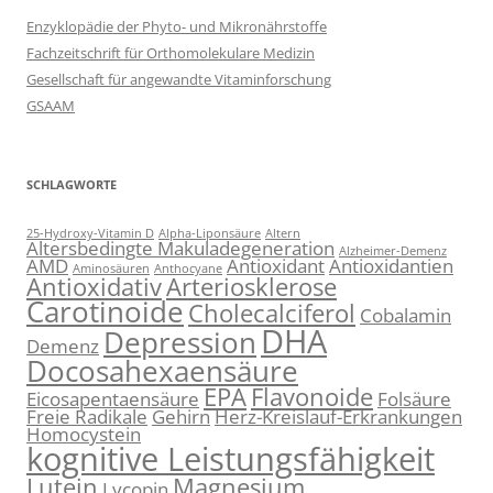
Enzyklopädie der Phyto- und Mikronährstoffe
Fachzeitschrift für Orthomolekulare Medizin
Gesellschaft für angewandte Vitaminforschung
GSAAM
SCHLAGWORTE
25-Hydroxy-Vitamin D
Alpha-Liponsäure
Altern
Altersbedingte Makuladegeneration
Alzheimer-Demenz
AMD
Antioxidant
Antioxidantien
Aminosäuren
Anthocyane
Antioxidativ
Arteriosklerose
Carotinoide
Cholecalciferol
Cobalamin
DHA
Depression
Demenz
Docosahexaensäure
EPA
Flavonoide
Eicosapentaensäure
Folsäure
Freie Radikale
Gehirn
Herz-Kreislauf-Erkrankungen
Homocystein
kognitive Leistungsfähigkeit
Lutein
Magnesium
Lycopin