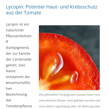
Lycopin: Potenter Haut- und Krebsschutz
aus der Tomate
Lycopin ist ein
natürlicher
Pflanzenfarbsto
ff
(Farbpigment),
der zur Familie
der Carotinoide
gehört. Sein
Name
entstammt der
wissenschaftlic
hen
Bezeichnung
Das pflanzliche Farbpigment Lycopin kann vom
der
menschlichen Körper nicht gebildet werden und
Tomatenpflanze
muss daher regelmässig über die Nahrung oder