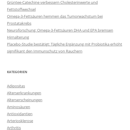
Grüntee-Catechine verbessern Cholesterinwerte und
Fettstoffwechsel
Omega-3-Fettsäuren hemmen das Tumorwachstum bei
Prostatakrebs
Neuroforschung: Omega-3-Fettsäuren DHA und EPA bremsen
Hirnalterung
Placebo-Studie bestätigt: Tägliche Ergänzung mit Probiotika erhöht
signifikant den Immunschutz von Rauchern
KATEGORIEN
Adipositas
Alterserkrankungen
Alterserscheinungen
Aminosäuren
Antioxidantien
Arteriosklerose
Arthritis