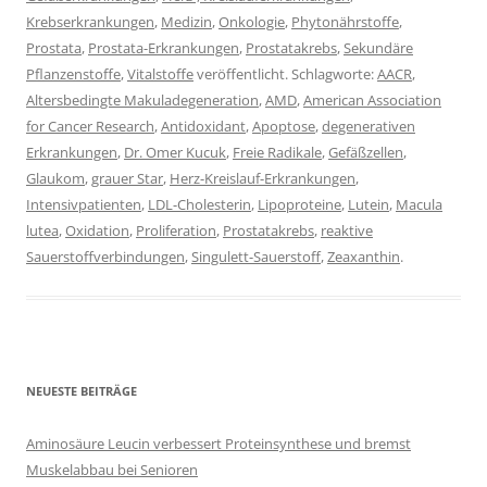
Krebserkrankungen
,
Medizin
,
Onkologie
,
Phytonährstoffe
,
Prostata
,
Prostata-Erkrankungen
,
Prostatakrebs
,
Sekundäre
Pflanzenstoffe
,
Vitalstoffe
veröffentlicht. Schlagworte:
AACR
,
Altersbedingte Makuladegeneration
,
AMD
,
American Association
for Cancer Research
,
Antidoxidant
,
Apoptose
,
degenerativen
Erkrankungen
,
Dr. Omer Kucuk
,
Freie Radikale
,
Gefäßzellen
,
Glaukom
,
grauer Star
,
Herz-Kreislauf-Erkrankungen
,
Intensivpatienten
,
LDL-Cholesterin
,
Lipoproteine
,
Lutein
,
Macula
lutea
,
Oxidation
,
Proliferation
,
Prostatakrebs
,
reaktive
Sauerstoffverbindungen
,
Singulett-Sauerstoff
,
Zeaxanthin
.
NEUESTE BEITRÄGE
Aminosäure Leucin verbessert Proteinsynthese und bremst
Muskelabbau bei Senioren