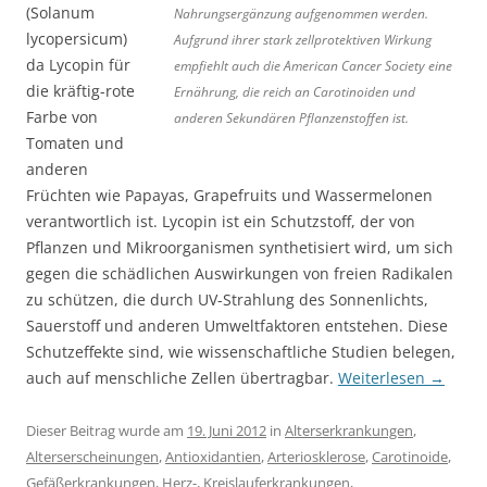
(Solanum
Nahrungsergänzung aufgenommen werden.
lycopersicum)
Aufgrund ihrer stark zellprotektiven Wirkung
da Lycopin für
empfiehlt auch die American Cancer Society eine
die kräftig-rote
Ernährung, die reich an Carotinoiden und
Farbe von
anderen Sekundären Pflanzenstoffen ist.
Tomaten und
anderen
Früchten wie Papayas, Grapefruits und Wassermelonen
verantwortlich ist. Lycopin ist ein Schutzstoff, der von
Pflanzen und Mikroorganismen synthetisiert wird, um sich
gegen die schädlichen Auswirkungen von freien Radikalen
zu schützen, die durch UV-Strahlung des Sonnenlichts,
Sauerstoff und anderen Umweltfaktoren entstehen. Diese
Schutzeffekte sind, wie wissenschaftliche Studien belegen,
auch auf menschliche Zellen übertragbar.
Weiterlesen
→
Dieser Beitrag wurde am
19. Juni 2012
in
Alterserkrankungen
,
Alterserscheinungen
,
Antioxidantien
,
Arteriosklerose
,
Carotinoide
,
Gefäßerkrankungen
,
Herz-, Kreislauferkrankungen
,