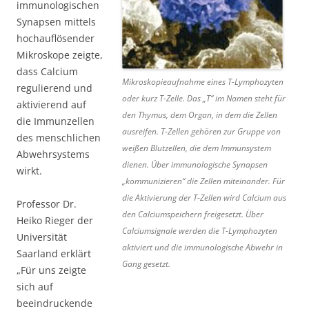
immunologischen
Synapsen mittels
hochauflösender
Mikroskope zeigte,
dass Calcium
Mikroskopieaufnahme eines T-Lymphozyten
regulierend und
oder kurz T-Zelle. Das „T“ im Namen steht für
aktivierend auf
den Thymus, dem Organ, in dem die Zellen
die Immunzellen
ausreifen. T-Zellen gehören zur Gruppe von
des menschlichen
weißen Blutzellen, die dem Immunsystem
Abwehrsystems
dienen. Über immunologische Synapsen
wirkt.
„kommunizieren“ die Zellen miteinander. Für
die Aktivierung der T-Zellen wird Calcium aus
Professor Dr.
den Calciumspeichern freigesetzt. Über
Heiko Rieger der
Calciumsignale werden die T-Lymphozyten
Universität
aktiviert und die immunologische Abwehr in
Saarland erklärt
Gang gesetzt.
„Für uns zeigte
sich auf
beeindruckende