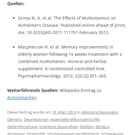
Quellen:
Grima N. A. et al. The Effects of Multivitamins on
Alzheimer’s Disease. Published online ahead of print,
doi: 10.3233/JAD-2011-111751 February 2012.
Macpherson H. et al. Memory improvements in
elderly women following 16 weeks treatment with a
combined multivitamin, mineral and herbal
supplement: A randomized controlled trial.
Psychopharmacology. 2012; 220 (2):351–365.
Weiterführende Quellen:
Wikipedia-Eintrag zu
Antioxidantien
Dieser Beitrag wurde am
19. März 2012
in
Alterserscheinungen
,
Demenz
,
Depressionen
,
essentielle Mikronährstoffe
,
Gehirnforschung
,
Kognitive Gesundheit
,
Medizin
,
Morbus
Alzheimer
,
Vitalstoffe
,
Vitaminmangel
veröffentlicht. Schlagworte: