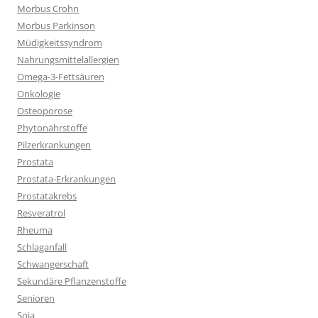
Morbus Crohn
Morbus Parkinson
Müdigkeitssyndrom
Nahrungsmittelallergien
Omega-3-Fettsäuren
Onkologie
Osteoporose
Phytonährstoffe
Pilzerkrankungen
Prostata
Prostata-Erkrankungen
Prostatakrebs
Resveratrol
Rheuma
Schlaganfall
Schwangerschaft
Sekundäre Pflanzenstoffe
Senioren
Soja