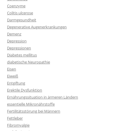
Coenzyme
Colitis ulcerose
Darmgesundheit
Degenerative Augenerkrankungen
Demenz
Depression
Depressionen
Diabetes mellitus
diabetische Neuropathie
Eisen
Eiweiß
Entgiftung
Erektile Dysfunktion
Ernährungssituation in ärmeren Ländern
essentielle Mikronährstoffe
Fertilitätsstörung bei Männern
Fettleber
Fibromyalgie