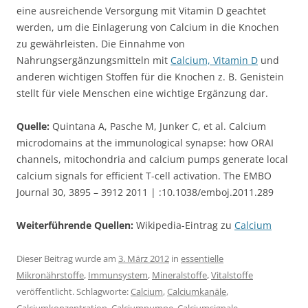
eine ausreichende Versorgung mit Vitamin D geachtet
werden, um die Einlagerung von Calcium in die Knochen
zu gewährleisten. Die Einnahme von
Nahrungsergänzungsmitteln mit
Calcium, Vitamin D
und
anderen wichtigen Stoffen für die Knochen z. B. Genistein
stellt für viele Menschen eine wichtige Ergänzung dar.
Quelle:
Quintana A, Pasche M, Junker C, et al. Calcium
microdomains at the immunological synapse: how ORAI
channels, mitochondria and calcium pumps generate local
calcium signals for efficient T-cell activation. The EMBO
Journal 30, 3895 – 3912 2011 | :10.1038/emboj.2011.289
Weiterführende Quellen:
Wikipedia-Eintrag zu
Calcium
Dieser Beitrag wurde am
3. März 2012
in
essentielle
Mikronährstoffe
,
Immunsystem
,
Mineralstoffe
,
Vitalstoffe
veröffentlicht. Schlagworte:
Calcium
,
Calciumkanäle
,