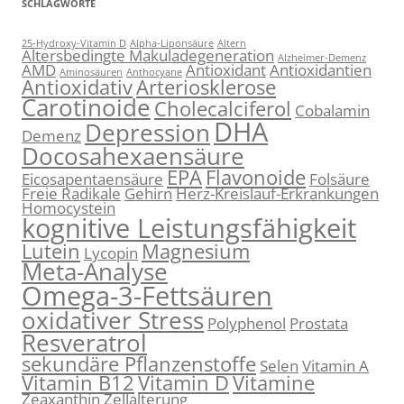
SCHLAGWORTE
25-Hydroxy-Vitamin D
Alpha-Liponsäure
Altern
Altersbedingte Makuladegeneration
Alzheimer-Demenz
AMD
Antioxidant
Antioxidantien
Aminosäuren
Anthocyane
Antioxidativ
Arteriosklerose
Carotinoide
Cholecalciferol
Cobalamin
DHA
Depression
Demenz
Docosahexaensäure
EPA
Flavonoide
Eicosapentaensäure
Folsäure
Freie Radikale
Gehirn
Herz-Kreislauf-Erkrankungen
Homocystein
kognitive Leistungsfähigkeit
Lutein
Magnesium
Lycopin
Meta-Analyse
Omega-3-Fettsäuren
oxidativer Stress
Polyphenol
Prostata
Resveratrol
sekundäre Pflanzenstoffe
Selen
Vitamin A
Vitamin B12
Vitamin D
Vitamine
Zeaxanthin
Zellalterung