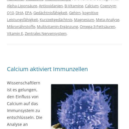
Alpha-Liponsäure
,
Antioxidanien
,
B-Vitamine
,
Calcium
,
Coenzym
Q10
,
DHA
,
EPA
,
Gedächtnisfähigkeit
,
Gehirn
,
kognitive
Leistungsfähigkeit
,
Kurzzeitgedächtnis
,
Magnesium
,
Meta-Analyse
,
Mikronährstoffe
,
Multivitamin-Ergänzung
,
Omega-3-Fettsäuren
,
Vitamin E
,
Zentrales Nervensystem
.
Calcium aktiviert Immunzellen
Wissenschaftlern
ist es gelungen,
den Einfluss von
Calcium auf das
Immunsystem zu
entschlüsseln. Die
Analyse an