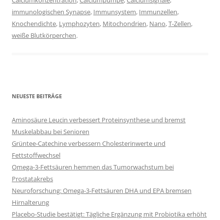
Calciumkonzentration
,
Calciumpumpe
,
Calciumsignale
,
immunologischen Synapse
,
Immunsystem
,
Immunzellen
,
Knochendichte
,
Lymphozyten
,
Mitochondrien
,
Nano
,
T-Zellen
,
weiße Blutkörperchen
.
NEUESTE BEITRÄGE
Aminosäure Leucin verbessert Proteinsynthese und bremst
Muskelabbau bei Senioren
Grüntee-Catechine verbessern Cholesterinwerte und
Fettstoffwechsel
Omega-3-Fettsäuren hemmen das Tumorwachstum bei
Prostatakrebs
Neuroforschung: Omega-3-Fettsäuren DHA und EPA bremsen
Hirnalterung
Placebo-Studie bestätigt: Tägliche Ergänzung mit Probiotika erhöht