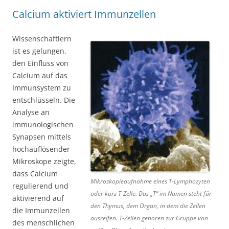
Calcium aktiviert Immunzellen
Wissenschaftlern
ist es gelungen,
den Einfluss von
Calcium auf das
Immunsystem zu
entschlüsseln. Die
Analyse an
immunologischen
Synapsen mittels
hochauflösender
Mikroskope zeigte,
dass Calcium
Mikroskopieaufnahme eines T-Lymphozyten
regulierend und
oder kurz T-Zelle. Das „T“ im Namen steht für
aktivierend auf
den Thymus, dem Organ, in dem die Zellen
die Immunzellen
ausreifen. T-Zellen gehören zur Gruppe von
des menschlichen