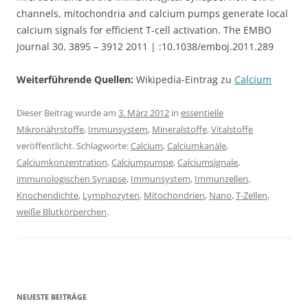
channels, mitochondria and calcium pumps generate local
calcium signals for efficient T-cell activation. The EMBO
Journal 30, 3895 – 3912 2011 | :10.1038/emboj.2011.289
Weiterführende Quellen:
Wikipedia-Eintrag zu
Calcium
Dieser Beitrag wurde am
3. März 2012
in
essentielle
Mikronährstoffe
,
Immunsystem
,
Mineralstoffe
,
Vitalstoffe
veröffentlicht. Schlagworte:
Calcium
,
Calciumkanäle
,
Calciumkonzentration
,
Calciumpumpe
,
Calciumsignale
,
immunologischen Synapse
,
Immunsystem
,
Immunzellen
,
Knochendichte
,
Lymphozyten
,
Mitochondrien
,
Nano
,
T-Zellen
,
weiße Blutkörperchen
.
NEUESTE BEITRÄGE