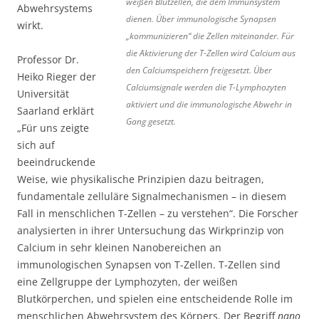
weißen Blutzellen, die dem Immunsystem
Abwehrsystems
dienen. Über immunologische Synapsen
wirkt.
„kommunizieren“ die Zellen miteinander. Für
die Aktivierung der T-Zellen wird Calcium aus
Professor Dr.
den Calciumspeichern freigesetzt. Über
Heiko Rieger der
Calciumsignale werden die T-Lymphozyten
Universität
aktiviert und die immunologische Abwehr in
Saarland erklärt
Gang gesetzt.
„Für uns zeigte
sich auf
beeindruckende
Weise, wie physikalische Prinzipien dazu beitragen,
fundamentale zelluläre Signalmechanismen – in diesem
Fall in menschlichen T-Zellen – zu verstehen“. Die Forscher
analysierten in ihrer Untersuchung das Wirkprinzip von
Calcium in sehr kleinen Nanobereichen an
immunologischen Synapsen von T-Zellen. T-Zellen sind
eine Zellgruppe der Lymphozyten, der weißen
Blutkörperchen, und spielen eine entscheidende Rolle im
menschlichen Abwehrsystem des Körpers. Der Begriff
nano