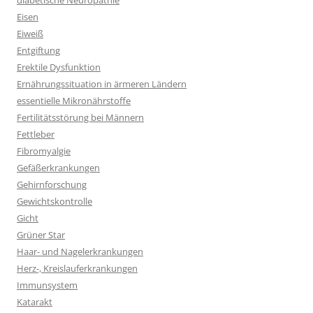
diabetische Neuropathie
Eisen
Eiweiß
Entgiftung
Erektile Dysfunktion
Ernährungssituation in ärmeren Ländern
essentielle Mikronährstoffe
Fertilitätsstörung bei Männern
Fettleber
Fibromyalgie
Gefäßerkrankungen
Gehirnforschung
Gewichtskontrolle
Gicht
Grüner Star
Haar- und Nagelerkrankungen
Herz-, Kreislauferkrankungen
Immunsystem
Katarakt