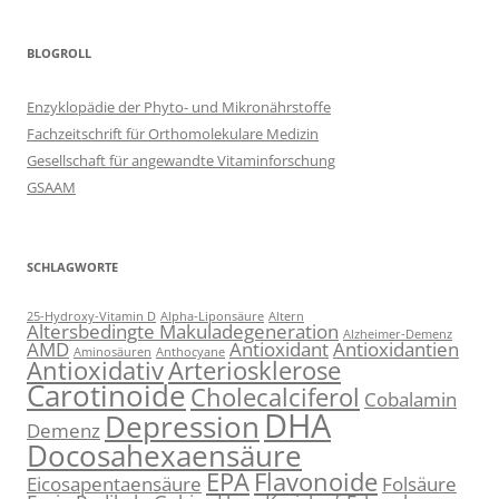
BLOGROLL
Enzyklopädie der Phyto- und Mikronährstoffe
Fachzeitschrift für Orthomolekulare Medizin
Gesellschaft für angewandte Vitaminforschung
GSAAM
SCHLAGWORTE
25-Hydroxy-Vitamin D
Alpha-Liponsäure
Altern
Altersbedingte Makuladegeneration
Alzheimer-Demenz
AMD
Antioxidant
Antioxidantien
Aminosäuren
Anthocyane
Antioxidativ
Arteriosklerose
Carotinoide
Cholecalciferol
Cobalamin
DHA
Depression
Demenz
Docosahexaensäure
EPA
Flavonoide
Eicosapentaensäure
Folsäure