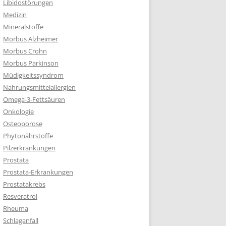
Libidostörungen
Medizin
Mineralstoffe
Morbus Alzheimer
Morbus Crohn
Morbus Parkinson
Müdigkeitssyndrom
Nahrungsmittelallergien
Omega-3-Fettsäuren
Onkologie
Osteoporose
Phytonährstoffe
Pilzerkrankungen
Prostata
Prostata-Erkrankungen
Prostatakrebs
Resveratrol
Rheuma
Schlaganfall