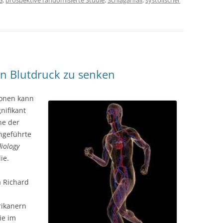
G
,
prospektive randomisierte Studie
,
Schlaganfall
,
systolischer
en Blutdruck zu senken
vonen kann
nifikant
ne der
hgeführte
iology
ie.
a Richard
rikanern
ie im