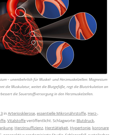
ium – unentbehrlich für Muskel- und Herzmuskelzellen: Magnesium
nt die Muskulatur, weitet die Blutgefäße, regt die Blutzirkulation an
bessert die Sauerstoffversorgung in den Herzmuskelzellen.
13
in
Arteriosklerose
,
essentielle Mikronährstoffe
,
Herz-,
ffe
,
Vitalstoffe
veröffentlicht. Schlagworte:
Blutdruck
,
rankung
,
Herzinsuffizienz
,
Herztätigkeit
,
Hypertonie
,
koronare