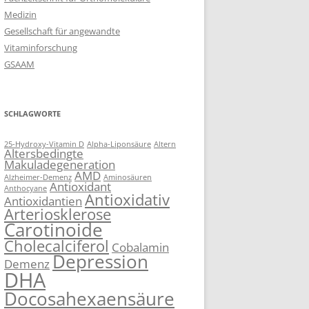
Medizin
Gesellschaft für angewandte
Vitaminforschung
GSAAM
SCHLAGWORTE
25-Hydroxy-Vitamin D
Alpha-Liponsäure
Altern
Altersbedingte
Makuladegeneration
AMD
Alzheimer-Demenz
Aminosäuren
Antioxidant
Anthocyane
Antioxidativ
Antioxidantien
Arteriosklerose
Carotinoide
Cholecalciferol
Cobalamin
Depression
Demenz
DHA
Docosahexaensäure