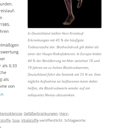
wurden.
eislauf-
en
 1985.
ahren
In Deutschland stellen Herz-Kreislauf-
Erkrankungen mit 45 % die häufigste
gelmäßigen
Todesursache dar. Bluthochdruck gilt dabei als
auswertung
einer der Haupt-Risikofaktoren. In Europa leiden
ner
44 % der Bevölkerung im Alter zwischen 18 und
 als 0,33
79 Jahren an zu hohen Blutdruckwerten,
sche
Deutschland führt die Statistik mit 55 % an. Eine
) als
tägliche Aufnahme an Isoflavonen kann dabei
ahme von
helfen, die Blutdruckwerte wieder auf ein
→
adäquates Niveau abzusenken.
teriosklerose
,
Gefäßerkrankungen
,
Herz-,
stoffe
,
Soja
,
Vitalstoffe
veröffentlicht. Schlagworte:
e
.