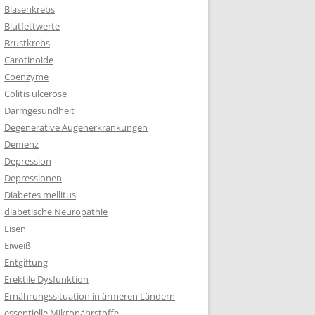
Blasenkrebs
Blutfettwerte
Brustkrebs
Carotinoide
Coenzyme
Colitis ulcerose
Darmgesundheit
Degenerative Augenerkrankungen
Demenz
Depression
Depressionen
Diabetes mellitus
diabetische Neuropathie
Eisen
Eiweiß
Entgiftung
Erektile Dysfunktion
Ernährungssituation in ärmeren Ländern
essentielle Mikronährstoffe