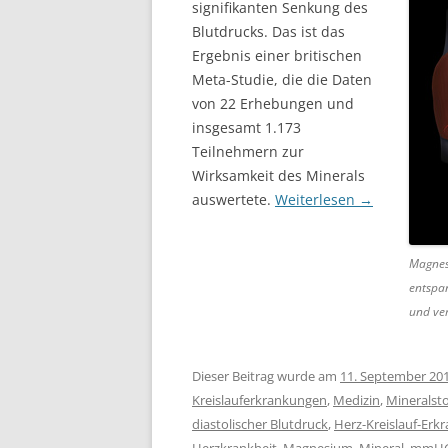
signifikanten Senkung des
Blutdrucks. Das ist das
Ergebnis einer britischen
Meta-Studie, die die Daten
von 22 Erhebungen und
insgesamt 1.173
Teilnehmern zur
Wirksamkeit des Minerals
auswertete.
Weiterlesen
→
Magnes
entspan
und ver
Dieser Beitrag wurde am
11. September 20
Kreislauferkrankungen
,
Medizin
,
Mineralsto
diastolischer Blutdruck
,
Herz-Kreislauf-Erk