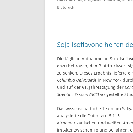
Herzkrankheit
,
Magnesium
,
Mineral
,
mmH
Blutdruck
.
Soja-Isoflavone helfen d
Die tägliche Aufnahme an Soja-Isofla
dazu beitragen, den Blutdruckwert sig
zu senken. Dieses Ergebnis lieferte ei
Columbia Universität
in New York durc
und auf der 61. Jahrestagung der
Card
Scientific Session (ACC)
vorgestellte Stud
Das wissenschaftliche Team um Safiy
analysierte die Daten von 5.115
afroamerikanischen und weißen Ame
im Alter zwischen 18 und 30 Jahren, d