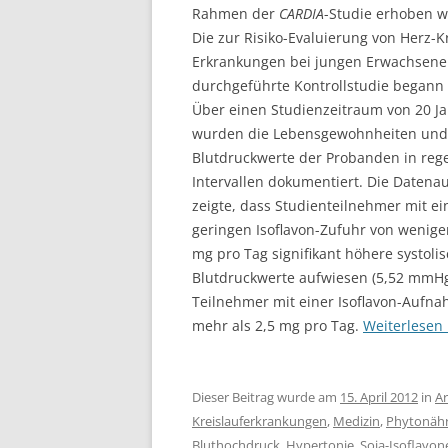
Rahmen der
CARDIA
-Studie erhoben 
Die
zur Risiko-Evaluierung von Herz-Kr
Erkrankungen bei jungen Erwachsen
durchgeführte Kontrollstudie begann
Über einen Studienzeitraum von 20 J
wurden die Lebensgewohnheiten und
Blutdruckwerte der Probanden in re
Intervallen dokumentiert. Die Daten
zeigte, dass Studienteilnehmer mit ei
geringen Isoflavon-Zufuhr von weniger
mg pro Tag signifikant höhere systoli
Blutdruckwerte aufwiesen (5,52 mmHg
Teilnehmer mit einer Isoflavon-Aufn
mehr als 2,5 mg pro Tag.
Weiterlesen
Dieser Beitrag wurde am
15. April 2012
in
Ar
Kreislauferkrankungen
,
Medizin
,
Phytonähr
Bluthochdruck
,
Hypertonie
,
Soja-Isoflavon