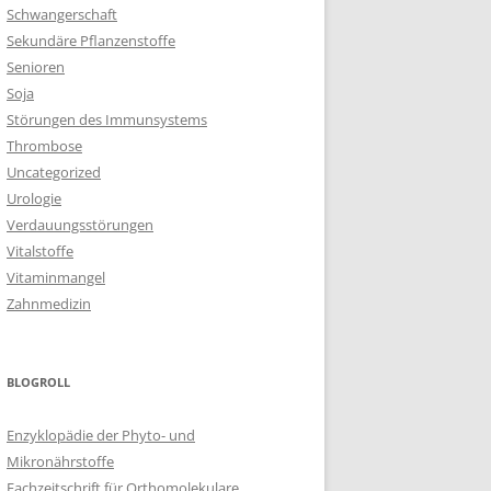
Schwangerschaft
Sekundäre Pflanzenstoffe
Senioren
Soja
Störungen des Immunsystems
Thrombose
Uncategorized
Urologie
Verdauungsstörungen
Vitalstoffe
Vitaminmangel
Zahnmedizin
BLOGROLL
Enzyklopädie der Phyto- und
Mikronährstoffe
Fachzeitschrift für Orthomolekulare