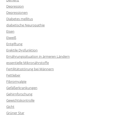
Demenz
Depression
Depressionen
Diabetes mellitus
diabetische Neuropathie
Eisen
Eiweiß
Entgiftung
Erektile Dysfunktion
Ernährungssituation in ärmeren Ländern
essentielle Mikronährstoffe
Fertilitätsstörung bei Männern
Fettleber
Fibromyalgie
Gefäßerkrankungen
Gehirnforschung
Gewichtskontrolle
Gicht
Grüner Star