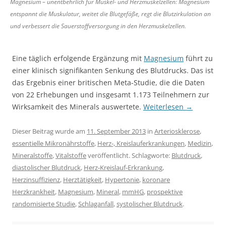
Magnesium – unentbehrlich für Muskel- und Herzmuskelzellen: Magnesium
entspannt die Muskulatur, weitet die Blutgefäße, regt die Blutzirkulation an
und verbessert die Sauerstoffversorgung in den Herzmuskelzellen.
Eine täglich erfolgende Ergänzung mit
Magnesium
führt zu
einer klinisch signifikanten Senkung des Blutdrucks. Das ist
das Ergebnis einer britischen Meta-Studie, die die Daten
von 22 Erhebungen und insgesamt 1.173 Teilnehmern zur
Wirksamkeit des Minerals auswertete.
Weiterlesen
→
Dieser Beitrag wurde am
11. September 2013
in
Arteriosklerose
,
essentielle Mikronährstoffe
,
Herz-, Kreislauferkrankungen
,
Medizin
,
Mineralstoffe
,
Vitalstoffe
veröffentlicht. Schlagworte:
Blutdruck
,
diastolischer Blutdruck
,
Herz-Kreislauf-Erkrankung
,
Herzinsuffizienz
,
Herztätigkeit
,
Hypertonie
,
koronare
Herzkrankheit
,
Magnesium
,
Mineral
,
mmHG
,
prospektive
randomisierte Studie
,
Schlaganfall
,
systolischer Blutdruck
.