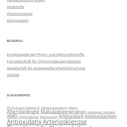
Verdauungsstörungen
Vitalstoffe
Vitaminmangel
Zahnmedizin
BLOGROLL
Enzyklopädie der Phyto- und Mikronährstoffe
Fachzeitschrift für Orthomolekulare Medizin
Gesellschaft für angewandte Vitaminforschung
GSAAM
SCHLAGWORTE
25-Hydroxy-Vitamin D
Alpha-Liponsäure
Altern
Altersbedingte Makuladegeneration
Alzheimer-Demenz
AMD
Antioxidant
Antioxidantien
Aminosäuren
Anthocyane
Antioxidativ
Arteriosklerose