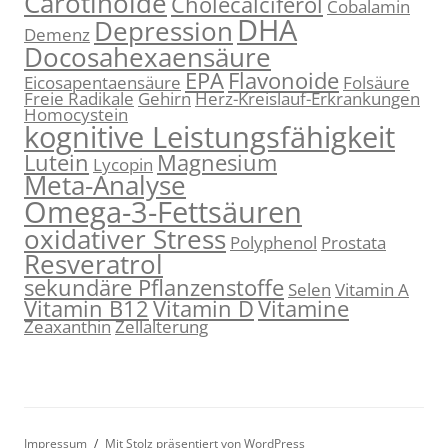
Carotinoide
Cholecalciferol
Cobalamin
DHA
Depression
Demenz
Docosahexaensäure
EPA
Flavonoide
Eicosapentaensäure
Folsäure
Freie Radikale
Gehirn
Herz-Kreislauf-Erkrankungen
Homocystein
kognitive Leistungsfähigkeit
Lutein
Magnesium
Lycopin
Meta-Analyse
Omega-3-Fettsäuren
oxidativer Stress
Polyphenol
Prostata
Resveratrol
sekundäre Pflanzenstoffe
Selen
Vitamin A
Vitamin B12
Vitamin D
Vitamine
Zeaxanthin
Zellalterung
Impressum
Mit Stolz präsentiert von WordPress