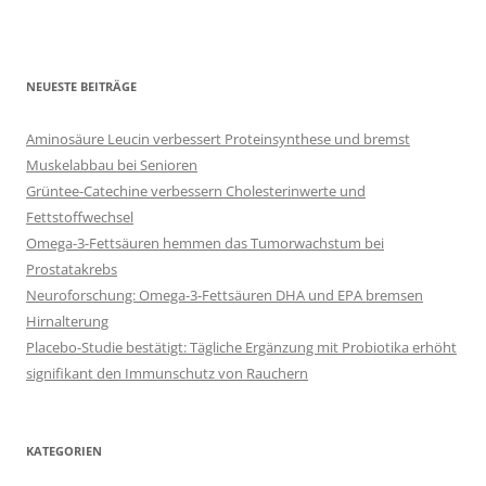
NEUESTE BEITRÄGE
Aminosäure Leucin verbessert Proteinsynthese und bremst
Muskelabbau bei Senioren
Grüntee-Catechine verbessern Cholesterinwerte und
Fettstoffwechsel
Omega-3-Fettsäuren hemmen das Tumorwachstum bei
Prostatakrebs
Neuroforschung: Omega-3-Fettsäuren DHA und EPA bremsen
Hirnalterung
Placebo-Studie bestätigt: Tägliche Ergänzung mit Probiotika erhöht
signifikant den Immunschutz von Rauchern
KATEGORIEN