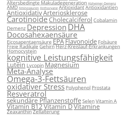
Altersbedingte Makuladegeneration
Alzheimer-Demenz
AMD
Antioxidant
Antioxidantien
Aminosäuren
Anthocyane
Antioxidativ
Arteriosklerose
Carotinoide
Cholecalciferol
Cobalamin
DHA
Depression
Demenz
Docosahexaensäure
EPA
Flavonoide
Eicosapentaensäure
Folsäure
Freie Radikale
Gehirn
Herz-Kreislauf-Erkrankungen
Homocystein
kognitive Leistungsfähigkeit
Lutein
Magnesium
Lycopin
Meta-Analyse
Omega-3-Fettsäuren
oxidativer Stress
Polyphenol
Prostata
Resveratrol
sekundäre Pflanzenstoffe
Selen
Vitamin A
Vitamin B12
Vitamin D
Vitamine
Zeaxanthin
Zellalterung