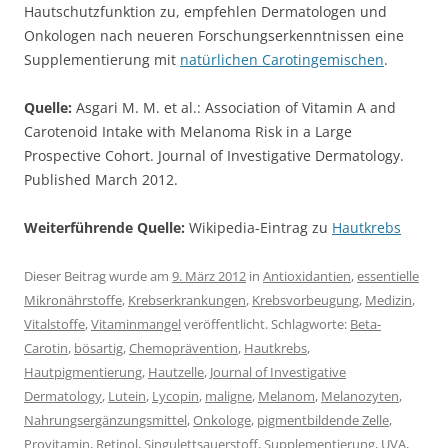
Hautschutzfunktion zu, empfehlen Dermatologen und
Onkologen nach neueren Forschungserkenntnissen eine
Supplementierung mit
natürlichen Carotingemischen
.
Quelle:
Asgari M. M. et al.: Association of Vitamin A and
Carotenoid Intake with Melanoma Risk in a Large
Prospective Cohort. Journal of Investigative Dermatology.
Published March 2012.
Weiterführende Quelle:
Wikipedia-Eintrag zu
Hautkrebs
Dieser Beitrag wurde am
9. März 2012
in
Antioxidantien
,
essentielle
Mikronährstoffe
,
Krebserkrankungen
,
Krebsvorbeugung
,
Medizin
,
Vitalstoffe
,
Vitaminmangel
veröffentlicht. Schlagworte:
Beta-
Carotin
,
bösartig
,
Chemoprävention
,
Hautkrebs
,
Hautpigmentierung
,
Hautzelle
,
Journal of Investigative
Dermatology
,
Lutein
,
Lycopin
,
maligne
,
Melanom
,
Melanozyten
,
Nahrungsergänzungsmittel
,
Onkologe
,
pigmentbildende Zelle
,
Provitamin
,
Retinol
,
Singulettsauerstoff
,
Supplementierung
,
UVA
,