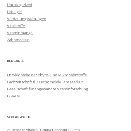
Uncategorized
Urologie
Verdauungsstörungen
Vitalstoffe
Vitaminmangel
Zahnmedizin
BLOGROLL
Enzyklopädie der Phyto- und Mikronährstoffe
Fachzeitschrift für Orthomolekulare Medizin
Gesellschaft für angewandte Vitaminforschung
GSAAM
SCHLAGWORTE
25-Hydroxy-Vitamin D
Alpha-Liponsäure
Altern