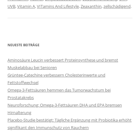
UVB
,
Vitamin A
,
VITamins And Lifestyle
,
Zeaxanthin
,
zellschädigend
.
NEUESTE BEITRÄGE
Aminosäure Leucin verbessert Proteinsynthese und bremst
Muskelabbau bei Senioren
Grüntee-Catechine verbessern Cholesterinwerte und
Fettstoffwechsel
Omega-3-Fettsäuren hemmen das Tumorwachstum bei
Prostatakrebs
Neuroforschung: Omega-3-Fettsäuren DHA und EPA bremsen
Hirnalterung
Placebo-Studie bestätigt: Tägliche Ergänzung mit Probiotika erhöht
signifikant den Immunschutz von Rauchern