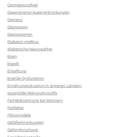
Darmgesundheit
Degenerative Augenerkrankungen
Demenz
Depression
Depressionen
Diabetes mellitus
diabetische Neuropathie
Eisen
Eiweiß
Entgiftung
Erektile Dysfunktion
Ernährungssituation in ärmeren Ländern
essentielle Mikronährstoffe
Fertilitätsstörung bei Männern
Fettleber
Fibromyalgie
Gefäßerkrankungen
Gehirnforschung