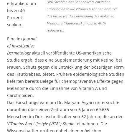
UVB-Strahlen des Sonnenlichts entstehen.
erkranken, um
Carotinoide sowie Vitamin A können dadurch
bis zu 40
das Risiko für die Entwicklung des malignen
Prozent
Melanoms (Hautkrebs) um bis zu 40 %
senken.
reduzieren.
Eine im
Journal
of Investigative
Dermatology
aktuell veröffentlichte US-amerikanische
Studie ergab, dass eine Supplementierung mit Retinol bei
Frauen, Schutz gegen die Entwicklung der bösartigen Form
des Hautkrebses, bietet. Frühere epidemiologische Studien
lieferten bereits Belege für chemopräventive Effekte gegen
Melanome durch die Einnahme von Vitamin A und
Carotinoiden.
Das Forschungsteam um Dr. Maryam Asgari untersuchte
daraufhin über einen Zeitraum von 6 Jahren 69.635
Menschen im Durchschnittsalter von 62 Jahren, die an der
VITamins And Lifestyle (VITAL)-Studie
teilnahmen. Die
Wissenschaftler prüften dabei einen möglichen