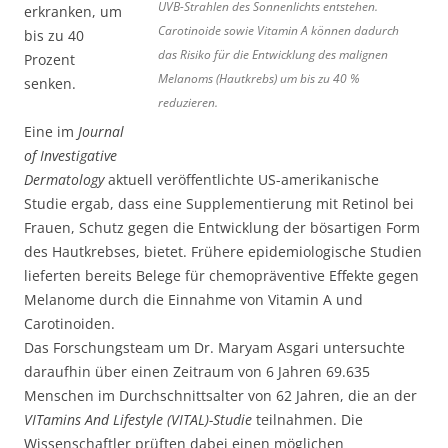
UVB-Strahlen des Sonnenlichts entstehen.
erkranken, um
Carotinoide sowie Vitamin A können dadurch
bis zu 40
das Risiko für die Entwicklung des malignen
Prozent
Melanoms (Hautkrebs) um bis zu 40 %
senken.
reduzieren.
Eine im
Journal
of Investigative
Dermatology
aktuell veröffentlichte US-amerikanische
Studie ergab, dass eine Supplementierung mit Retinol bei
Frauen, Schutz gegen die Entwicklung der bösartigen Form
des Hautkrebses, bietet. Frühere epidemiologische Studien
lieferten bereits Belege für chemopräventive Effekte gegen
Melanome durch die Einnahme von Vitamin A und
Carotinoiden.
Das Forschungsteam um Dr. Maryam Asgari untersuchte
daraufhin über einen Zeitraum von 6 Jahren 69.635
Menschen im Durchschnittsalter von 62 Jahren, die an der
VITamins And Lifestyle (VITAL)-Studie
teilnahmen. Die
Wissenschaftler prüften dabei einen möglichen