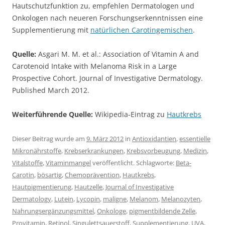
Hautschutzfunktion zu, empfehlen Dermatologen und
Onkologen nach neueren Forschungserkenntnissen eine
Supplementierung mit
natürlichen Carotingemischen
.
Quelle:
Asgari M. M. et al.: Association of Vitamin A and
Carotenoid Intake with Melanoma Risk in a Large
Prospective Cohort. Journal of Investigative Dermatology.
Published March 2012.
Weiterführende Quelle:
Wikipedia-Eintrag zu
Hautkrebs
Dieser Beitrag wurde am
9. März 2012
in
Antioxidantien
,
essentielle
Mikronährstoffe
,
Krebserkrankungen
,
Krebsvorbeugung
,
Medizin
,
Vitalstoffe
,
Vitaminmangel
veröffentlicht. Schlagworte:
Beta-
Carotin
,
bösartig
,
Chemoprävention
,
Hautkrebs
,
Hautpigmentierung
,
Hautzelle
,
Journal of Investigative
Dermatology
,
Lutein
,
Lycopin
,
maligne
,
Melanom
,
Melanozyten
,
Nahrungsergänzungsmittel
,
Onkologe
,
pigmentbildende Zelle
,
Provitamin
,
Retinol
,
Singulettsauerstoff
,
Supplementierung
,
UVA
,