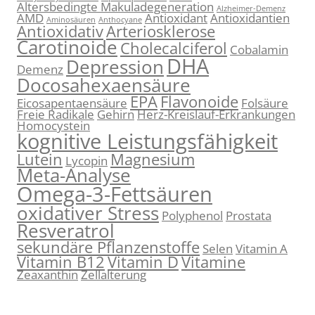
Altersbedingte Makuladegeneration
Alzheimer-Demenz
AMD
Antioxidant
Antioxidantien
Aminosäuren
Anthocyane
Antioxidativ
Arteriosklerose
Carotinoide
Cholecalciferol
Cobalamin
DHA
Depression
Demenz
Docosahexaensäure
EPA
Flavonoide
Eicosapentaensäure
Folsäure
Freie Radikale
Gehirn
Herz-Kreislauf-Erkrankungen
Homocystein
kognitive Leistungsfähigkeit
Lutein
Magnesium
Lycopin
Meta-Analyse
Omega-3-Fettsäuren
oxidativer Stress
Polyphenol
Prostata
Resveratrol
sekundäre Pflanzenstoffe
Selen
Vitamin A
Vitamin B12
Vitamin D
Vitamine
Zeaxanthin
Zellalterung