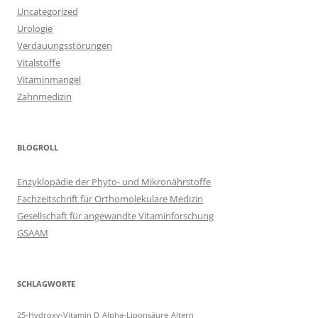
Uncategorized
Urologie
Verdauungsstörungen
Vitalstoffe
Vitaminmangel
Zahnmedizin
BLOGROLL
Enzyklopädie der Phyto- und Mikronährstoffe
Fachzeitschrift für Orthomolekulare Medizin
Gesellschaft für angewandte Vitaminforschung
GSAAM
SCHLAGWORTE
25-Hydroxy-Vitamin D
Alpha-Liponsäure
Altern