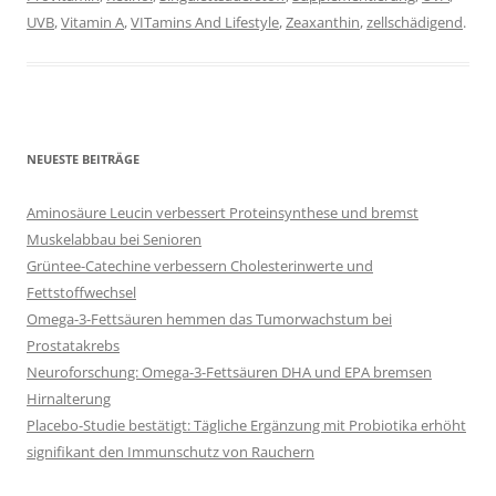
UVB
,
Vitamin A
,
VITamins And Lifestyle
,
Zeaxanthin
,
zellschädigend
.
NEUESTE BEITRÄGE
Aminosäure Leucin verbessert Proteinsynthese und bremst
Muskelabbau bei Senioren
Grüntee-Catechine verbessern Cholesterinwerte und
Fettstoffwechsel
Omega-3-Fettsäuren hemmen das Tumorwachstum bei
Prostatakrebs
Neuroforschung: Omega-3-Fettsäuren DHA und EPA bremsen
Hirnalterung
Placebo-Studie bestätigt: Tägliche Ergänzung mit Probiotika erhöht
signifikant den Immunschutz von Rauchern