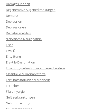
Darmgesundheit
Degenerative Augenerkrankungen
Demenz
Depression
Depressionen
Diabetes mellitus
diabetische Neuropathie
Eisen
Eiweiß
Entgiftung
Erektile Dysfunktion
Ernährungssituation in ärmeren Ländern
essentielle Mikronährstoffe
Fertilitätsstörung bei Männern
Fettleber
Fibromyalgie
Gefäßerkrankungen
Gehirnforschung