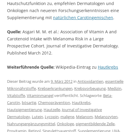
Hautschutzfunktion zu, empfehlen Dermatologen und
Onkologen nach neueren Forschungserkenntnissen eine
Supplementierung mit
natürlichen Carotingemischen
.
Quelle:
Asgari M. M. et al.: Association of Vitamin A and
Carotenoid Intake with Melanoma Risk in a Large
Prospective Cohort. Journal of Investigative Dermatology.
Published March 2012.
Weiterführende Quelle:
Wikipedia-Eintrag zu
Hautkrebs
Dieser Beitrag wurde am
9. März 2012
in
Antioxidantien
,
essentielle
Mikronährstoffe
,
Krebserkrankungen
,
Krebsvorbeugung
,
Medizin
,
Vitalstoffe
,
Vitaminmangel
veröffentlicht. Schlagworte:
Beta-
Carotin
,
bösartig
,
Chemoprävention
,
Hautkrebs
,
Hautpigmentierung
,
Hautzelle
,
Journal of Investigative
Dermatology
,
Lutein
,
Lycopin
,
maligne
,
Melanom
,
Melanozyten
,
Nahrungsergänzungsmittel
,
Onkologe
,
pigmentbildende Zelle
,
Provitamin
,
Retinol
,
Singulettsauerstoff
,
Supplementierung
,
UVA
,