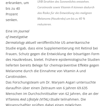
UVB-Strahlen des Sonnenlichts entstehen.
erkranken, um
Carotinoide sowie Vitamin A können dadurch
bis zu 40
das Risiko für die Entwicklung des malignen
Prozent
Melanoms (Hautkrebs) um bis zu 40 %
senken.
reduzieren.
Eine im
Journal
of Investigative
Dermatology
aktuell veröffentlichte US-amerikanische
Studie ergab, dass eine Supplementierung mit Retinol bei
Frauen, Schutz gegen die Entwicklung der bösartigen Form
des Hautkrebses, bietet. Frühere epidemiologische Studien
lieferten bereits Belege für chemopräventive Effekte gegen
Melanome durch die Einnahme von Vitamin A und
Carotinoiden.
Das Forschungsteam um Dr. Maryam Asgari untersuchte
daraufhin über einen Zeitraum von 6 Jahren 69.635
Menschen im Durchschnittsalter von 62 Jahren, die an der
VITamins And Lifestyle (VITAL)-Studie
teilnahmen. Die
Wissenschaftler prüften dabei einen möglichen