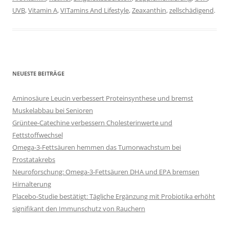
UVB
,
Vitamin A
,
VITamins And Lifestyle
,
Zeaxanthin
,
zellschädigend
.
NEUESTE BEITRÄGE
Aminosäure Leucin verbessert Proteinsynthese und bremst
Muskelabbau bei Senioren
Grüntee-Catechine verbessern Cholesterinwerte und
Fettstoffwechsel
Omega-3-Fettsäuren hemmen das Tumorwachstum bei
Prostatakrebs
Neuroforschung: Omega-3-Fettsäuren DHA und EPA bremsen
Hirnalterung
Placebo-Studie bestätigt: Tägliche Ergänzung mit Probiotika erhöht
signifikant den Immunschutz von Rauchern