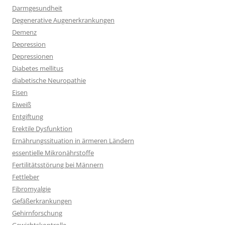
Darmgesundheit
Degenerative Augenerkrankungen
Demenz
Depression
Depressionen
Diabetes mellitus
diabetische Neuropathie
Eisen
Eiweiß
Entgiftung
Erektile Dysfunktion
Ernährungssituation in ärmeren Ländern
essentielle Mikronährstoffe
Fertilitätsstörung bei Männern
Fettleber
Fibromyalgie
Gefäßerkrankungen
Gehirnforschung