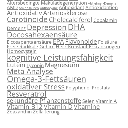
Altersbedingte Makuladegeneration
Alzheimer-Demenz
AMD
Antioxidant
Antioxidantien
Aminosäuren
Anthocyane
Antioxidativ
Arteriosklerose
Carotinoide
Cholecalciferol
Cobalamin
DHA
Depression
Demenz
Docosahexaensäure
EPA
Flavonoide
Eicosapentaensäure
Folsäure
Freie Radikale
Gehirn
Herz-Kreislauf-Erkrankungen
Homocystein
kognitive Leistungsfähigkeit
Lutein
Magnesium
Lycopin
Meta-Analyse
Omega-3-Fettsäuren
oxidativer Stress
Polyphenol
Prostata
Resveratrol
sekundäre Pflanzenstoffe
Selen
Vitamin A
Vitamin B12
Vitamin D
Vitamine
Zeaxanthin
Zellalterung