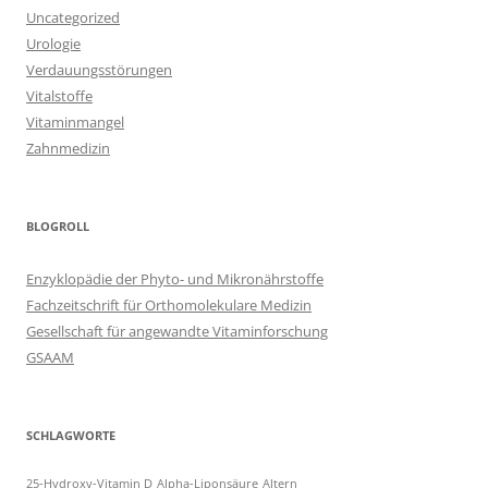
Uncategorized
Urologie
Verdauungsstörungen
Vitalstoffe
Vitaminmangel
Zahnmedizin
BLOGROLL
Enzyklopädie der Phyto- und Mikronährstoffe
Fachzeitschrift für Orthomolekulare Medizin
Gesellschaft für angewandte Vitaminforschung
GSAAM
SCHLAGWORTE
25-Hydroxy-Vitamin D
Alpha-Liponsäure
Altern