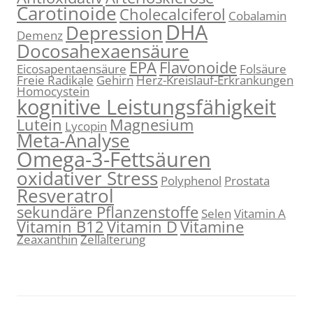
Carotinoide
Cholecalciferol
Cobalamin
DHA
Depression
Demenz
Docosahexaensäure
EPA
Flavonoide
Eicosapentaensäure
Folsäure
Freie Radikale
Gehirn
Herz-Kreislauf-Erkrankungen
Homocystein
kognitive Leistungsfähigkeit
Lutein
Magnesium
Lycopin
Meta-Analyse
Omega-3-Fettsäuren
oxidativer Stress
Polyphenol
Prostata
Resveratrol
sekundäre Pflanzenstoffe
Selen
Vitamin A
Vitamin B12
Vitamin D
Vitamine
Zeaxanthin
Zellalterung