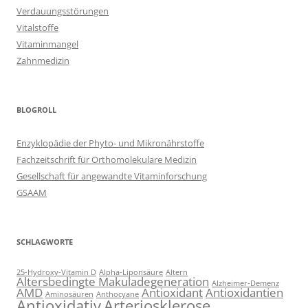
Verdauungsstörungen
Vitalstoffe
Vitaminmangel
Zahnmedizin
BLOGROLL
Enzyklopädie der Phyto- und Mikronährstoffe
Fachzeitschrift für Orthomolekulare Medizin
Gesellschaft für angewandte Vitaminforschung
GSAAM
SCHLAGWORTE
25-Hydroxy-Vitamin D
Alpha-Liponsäure
Altern
Altersbedingte Makuladegeneration
Alzheimer-Demenz
AMD
Antioxidant
Antioxidantien
Aminosäuren
Anthocyane
Antioxidativ
Arteriosklerose