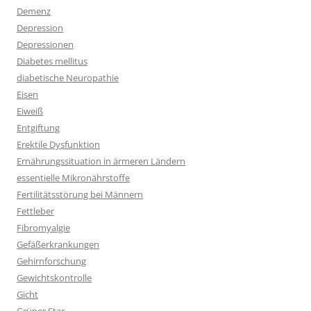
Demenz
Depression
Depressionen
Diabetes mellitus
diabetische Neuropathie
Eisen
Eiweiß
Entgiftung
Erektile Dysfunktion
Ernährungssituation in ärmeren Ländern
essentielle Mikronährstoffe
Fertilitätsstörung bei Männern
Fettleber
Fibromyalgie
Gefäßerkrankungen
Gehirnforschung
Gewichtskontrolle
Gicht