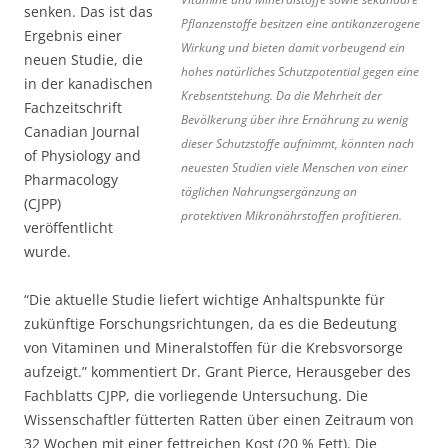
senken. Das ist das
Pflanzenstoffe besitzen eine antikanzerogene
Ergebnis einer
Wirkung und bieten damit vorbeugend ein
neuen Studie, die
hohes natürliches Schutzpotential gegen eine
in der kanadischen
Krebsentstehung. Da die Mehrheit der
Fachzeitschrift
Bevölkerung über ihre Ernährung zu wenig
Canadian Journal
dieser Schutzstoffe aufnimmt, könnten nach
of Physiology and
neuesten Studien viele Menschen von einer
Pharmacology
täglichen Nahrungsergänzung an
(CJPP)
protektiven Mikronährstoffen profitieren.
veröffentlicht
wurde.
“Die aktuelle Studie liefert wichtige Anhaltspunkte für
zukünftige Forschungsrichtungen, da es die Bedeutung
von Vitaminen und Mineralstoffen für die Krebsvorsorge
aufzeigt.” kommentiert Dr. Grant Pierce, Herausgeber des
Fachblatts CJPP, die vorliegende Untersuchung. Die
Wissenschaftler fütterten Ratten über einen Zeitraum von
32 Wochen mit einer fettreichen Kost (20 % Fett). Die