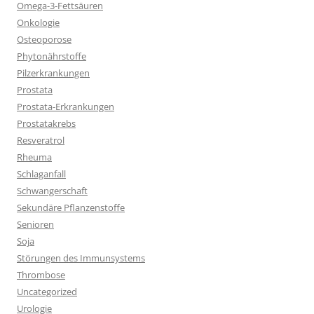
Omega-3-Fettsäuren
Onkologie
Osteoporose
Phytonährstoffe
Pilzerkrankungen
Prostata
Prostata-Erkrankungen
Prostatakrebs
Resveratrol
Rheuma
Schlaganfall
Schwangerschaft
Sekundäre Pflanzenstoffe
Senioren
Soja
Störungen des Immunsystems
Thrombose
Uncategorized
Urologie