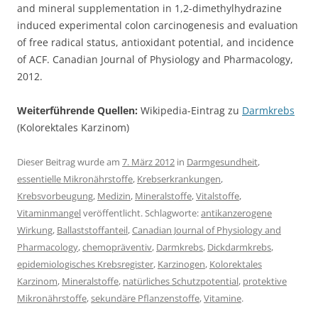
and mineral supplementation in 1,2-dimethylhydrazine
induced experimental colon carcinogenesis and evaluation
of free radical status, antioxidant potential, and incidence
of ACF. Canadian Journal of Physiology and Pharmacology,
2012.
Weiterführende Quellen:
Wikipedia-Eintrag zu
Darmkrebs
(Kolorektales Karzinom)
Dieser Beitrag wurde am
7. März 2012
in
Darmgesundheit
,
essentielle Mikronährstoffe
,
Krebserkrankungen
,
Krebsvorbeugung
,
Medizin
,
Mineralstoffe
,
Vitalstoffe
,
Vitaminmangel
veröffentlicht. Schlagworte:
antikanzerogene
Wirkung
,
Ballaststoffanteil
,
Canadian Journal of Physiology and
Pharmacology
,
chemopräventiv
,
Darmkrebs
,
Dickdarmkrebs
,
epidemiologisches Krebsregister
,
Karzinogen
,
Kolorektales
Karzinom
,
Mineralstoffe
,
natürliches Schutzpotential
,
protektive
Mikronährstoffe
,
sekundäre Pflanzenstoffe
,
Vitamine
.