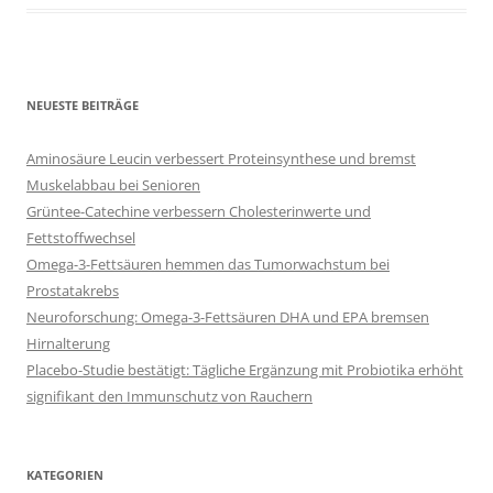
NEUESTE BEITRÄGE
Aminosäure Leucin verbessert Proteinsynthese und bremst
Muskelabbau bei Senioren
Grüntee-Catechine verbessern Cholesterinwerte und
Fettstoffwechsel
Omega-3-Fettsäuren hemmen das Tumorwachstum bei
Prostatakrebs
Neuroforschung: Omega-3-Fettsäuren DHA und EPA bremsen
Hirnalterung
Placebo-Studie bestätigt: Tägliche Ergänzung mit Probiotika erhöht
signifikant den Immunschutz von Rauchern
KATEGORIEN