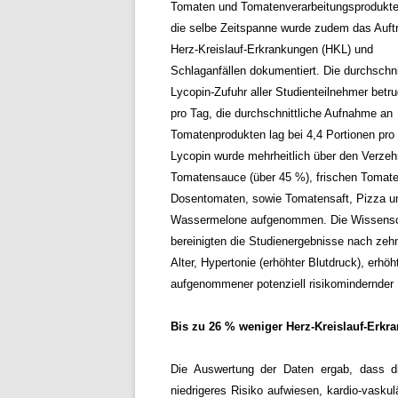
Tomaten und Tomatenverarbeitungsprodukte
die selbe Zeitspanne wurde zudem das Auft
Herz-Kreislauf-Erkrankungen (HKL) und
Schlaganfällen dokumentiert.
Die durchschni
Lycopin-Zufuhr aller Studienteilnehmer betr
pro Tag, die durchschnittliche Aufnahme an
Tomatenprodukten lag bei 4,4 Portionen pr
Lycopin wurde mehrheitlich über den Verzeh
Tomatensauce (über 45 %), frischen Tomate
Dosentomaten, sowie Tomatensaft, Pizza u
Wassermelone aufgenommen. Die Wissensc
bereinigten die Studienergebnisse nach zehn
Alter, Hypertonie (erhöhter Blutdruck), erhö
aufgenommener potenziell risikomindernder 
Bis zu 26 % weniger Herz-Kreislauf-Erkr
Die Auswertung der Daten ergab, dass d
niedrigeres Risiko aufwiesen, kardio-vasku