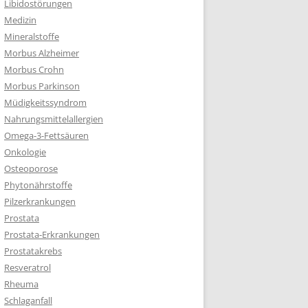
Libidostörungen
Medizin
Mineralstoffe
Morbus Alzheimer
Morbus Crohn
Morbus Parkinson
Müdigkeitssyndrom
Nahrungsmittelallergien
Omega-3-Fettsäuren
Onkologie
Osteoporose
Phytonährstoffe
Pilzerkrankungen
Prostata
Prostata-Erkrankungen
Prostatakrebs
Resveratrol
Rheuma
Schlaganfall