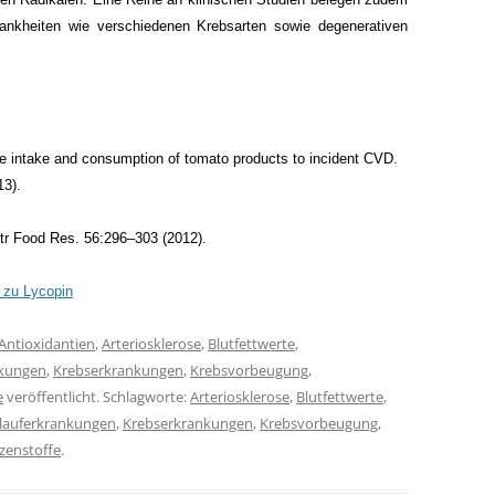
rankheiten wie verschiedenen Krebsarten sowie degenerativen
ene intake and consumption of tomato products to incident CVD.
13).
tr Food Res. 56:296–303 (2012).
g zu Lycopin
Antioxidantien
,
Arteriosklerose
,
Blutfettwerte
,
nkungen
,
Krebserkrankungen
,
Krebsvorbeugung
,
e
veröffentlicht. Schlagworte:
Arteriosklerose
,
Blutfettwerte
,
slauferkrankungen
,
Krebserkrankungen
,
Krebsvorbeugung
,
zenstoffe
.