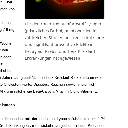
n. Über
reten von
ttliche
Für den roten Tomatenfarbstoff Lycopin
ug 7,8 mg
(pflanzliches Farbpigment) wurden in
zahlreichen Studien hoch zellschützende
o Woche.
und signifikant präventive Effekte in
r von
Bezug auf Krebs- und Herz-Kreislauf-
n oder
Erkrankungen nachgewiesen.
nd
haftler
 Jahren auf grundsätzliche Herz-Kreislauf-Risikofaktoren wie
hte Cholesterinwerte, Diabetes, Rauchen sowie hinsichtlich
Mikronährstoffe wie Beta-Carotin, Vitamin C und Vitamin E.
ankungen
ie Probanden mit der höchsten Lycopin-Zufuhr ein um 17%
läre Erkrankungen zu entwickeln, verglichen mit den Probanden