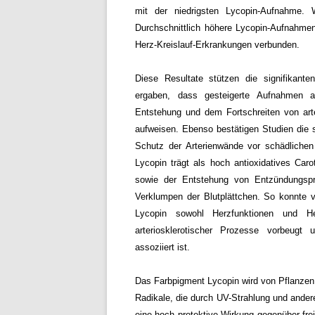
mit der niedrigsten Lycopin-Aufnahme.
Durchschnittlich höhere Lycopin-Aufnahme
Herz-Kreislauf-Erkrankungen verbunden.
Diese Resultate stützen die signifikante
ergaben, dass gesteigerte Aufnahmen an
Entstehung und dem Fortschreiten von art
aufweisen. Ebenso bestätigen Studien die
Schutz der Arterienwände vor schädlichen
Lycopin trägt als hoch antioxidatives Caro
sowie der Entstehung von Entzündungsp
Verklumpen der Blutplättchen. So konnte 
Lycopin sowohl Herzfunktionen und Her
arteriosklerotischer Prozesse vorbeugt 
assoziiert ist.
Das Farbpigment Lycopin wird von Pflanze
Radikale, die durch UV-Strahlung und andere
eine hoch protektive Wirkung gegenüber fre