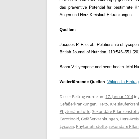
das präventive Potential für bestimmte K
Augen und Herz-Kreislauf-Erkrankungen.
Quellen:
Jacques P. F. et al.: Relationship of lycop
British Journal of Nutrition. 110:545–551 (20
Bohm V.:Lycopene and heart health. Mol Nu
Weiterführende Quellen
:
Wikipe
dia-Eintra
Dieser Beitrag wurde am
17. Januar 2014
in
Gefäßerkrankungen
,
Herz-, Kreislauferkra
Phytonährstoffe
,
Sekundäre Pflanzenstoff
Carotinoid
,
Gefäßerkrankungen
,
Herz-Krei
Lycopin
,
Phytonährstoffe
,
sekundäre Pflan