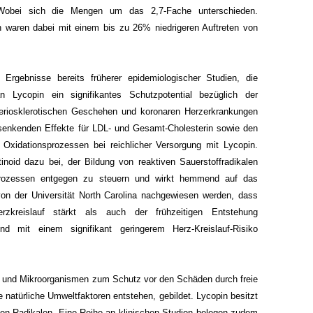
 Wobei sich die Mengen um das 2,7-Fache unterschieden.
n waren dabei mit einem bis zu 26% niedrigeren Auftreten von
n Ergebnisse bereits früherer epidemiologischer Studien, die
 Lycopin ein signifikantes Schutzpotential bezüglich der
eriosklerotischen Geschehen und koronaren Herzerkrankungen
 senkenden Effekte für LDL- und Gesamt-Cholesterin sowie den
 Oxidationsprozessen bei reichlicher Versorgung mit Lycopin.
tinoid dazu bei, der Bildung von reaktiven Sauerstoffradikalen
rozessen entgegen zu steuern und wirkt hemmend auf das
von der Universität North Carolina nachgewiesen werden, dass
zkreislauf stärkt als auch der frühzeitigen Entstehung
und mit einem signifikant geringerem Herz-Kreislauf-Risiko
n und Mikroorganismen zum Schutz vor den Schäden durch freie
 natürliche Umweltfaktoren entstehen, gebildet. Lycopin besitzt
ien Radikalen. Eine Reihe an klinischen Studien belegen zudem