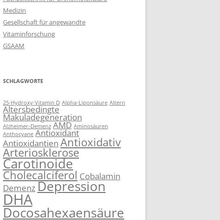
Medizin
Gesellschaft für angewandte
Vitaminforschung
GSAAM
SCHLAGWORTE
25-Hydroxy-Vitamin D
Alpha-Liponsäure
Altern
Altersbedingte
Makuladegeneration
AMD
Alzheimer-Demenz
Aminosäuren
Antioxidant
Anthocyane
Antioxidativ
Antioxidantien
Arteriosklerose
Carotinoide
Cholecalciferol
Cobalamin
Depression
Demenz
DHA
Docosahexaensäure