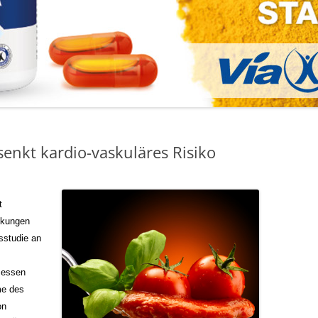
enkt kardio-vaskuläres Risiko
t
ankungen
sstudie an
messen
me des
on