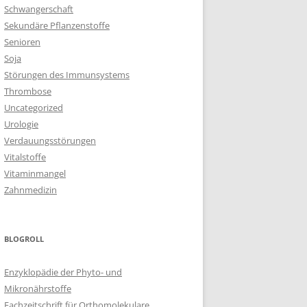
Schwangerschaft
Sekundäre Pflanzenstoffe
Senioren
Soja
Störungen des Immunsystems
Thrombose
Uncategorized
Urologie
Verdauungsstörungen
Vitalstoffe
Vitaminmangel
Zahnmedizin
BLOGROLL
Enzyklopädie der Phyto- und
Mikronährstoffe
Fachzeitschrift für Orthomolekulare