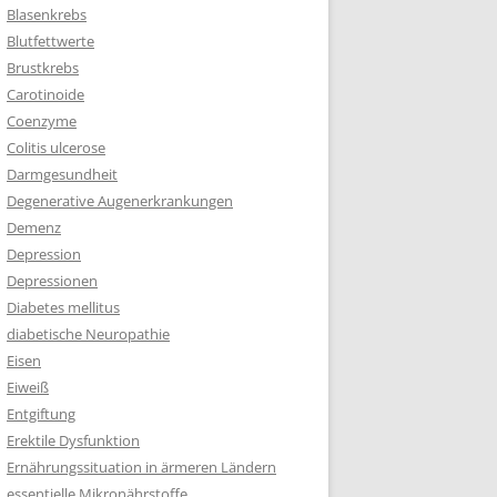
Blasenkrebs
Blutfettwerte
Brustkrebs
Carotinoide
Coenzyme
Colitis ulcerose
Darmgesundheit
Degenerative Augenerkrankungen
Demenz
Depression
Depressionen
Diabetes mellitus
diabetische Neuropathie
Eisen
Eiweiß
Entgiftung
Erektile Dysfunktion
Ernährungssituation in ärmeren Ländern
essentielle Mikronährstoffe