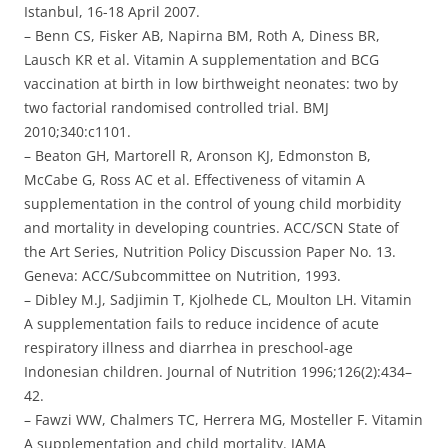
Istanbul, 16-18 April 2007.
– Benn CS, Fisker AB, Napirna BM, Roth A, Diness BR,
Lausch KR et al. Vitamin A supplementation and BCG
vaccination at birth in low birthweight neonates: two by
two factorial randomised controlled trial. BMJ
2010;340:c1101.
– Beaton GH, Martorell R, Aronson KJ, Edmonston B,
McCabe G, Ross AC et al. Effectiveness of vitamin A
supplementation in the control of young child morbidity
and mortality in developing countries. ACC/SCN State of
the Art Series, Nutrition Policy Discussion Paper No. 13.
Geneva: ACC/Subcommittee on Nutrition, 1993.
– Dibley M.J, Sadjimin T, Kjolhede CL, Moulton LH. Vitamin
A supplementation fails to reduce incidence of acute
respiratory illness and diarrhea in preschool-age
Indonesian children. Journal of Nutrition 1996;126(2):434–
42.
– Fawzi WW, Chalmers TC, Herrera MG, Mosteller F. Vitamin
A supplementation and child mortality. JAMA