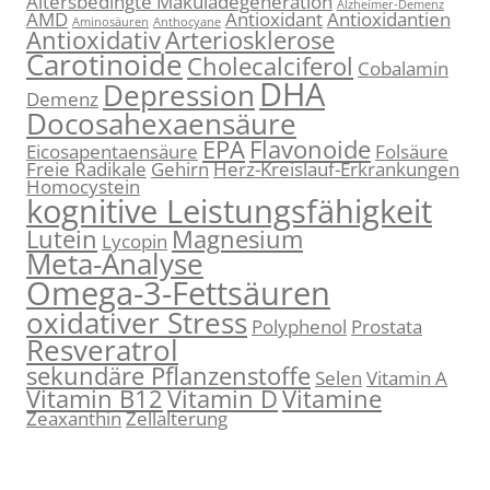
Altersbedingte Makuladegeneration
Alzheimer-Demenz
AMD
Antioxidant
Antioxidantien
Aminosäuren
Anthocyane
Antioxidativ
Arteriosklerose
Carotinoide
Cholecalciferol
Cobalamin
DHA
Depression
Demenz
Docosahexaensäure
EPA
Flavonoide
Eicosapentaensäure
Folsäure
Freie Radikale
Gehirn
Herz-Kreislauf-Erkrankungen
Homocystein
kognitive Leistungsfähigkeit
Lutein
Magnesium
Lycopin
Meta-Analyse
Omega-3-Fettsäuren
oxidativer Stress
Polyphenol
Prostata
Resveratrol
sekundäre Pflanzenstoffe
Selen
Vitamin A
Vitamin B12
Vitamin D
Vitamine
Zeaxanthin
Zellalterung