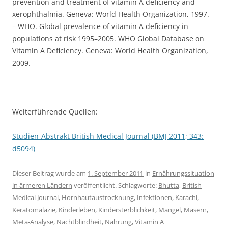
prevention and treatment of vitamin A deficiency and
xerophthalmia. Geneva: World Health Organization, 1997.
– WHO. Global prevalence of vitamin A deficiency in
populations at risk 1995–2005. WHO Global Database on
Vitamin A Deficiency. Geneva: World Health Organization,
2009.
Weiterführende Quellen:
Studien-Abstrakt British Medical Journal (BMJ 2011; 343:
d5094)
Dieser Beitrag wurde am
1. September 2011
in
Ernährungssituation
in ärmeren Ländern
veröffentlicht. Schlagworte:
Bhutta
,
British
Medical Journal
,
Hornhautaustrocknung
,
Infektionen
,
Karachi
,
Keratomalazie
,
Kinderleben
,
Kindersterblichkeit
,
Mangel
,
Masern
,
Meta-Analyse
,
Nachtblindheit
,
Nahrung
,
Vitamin A