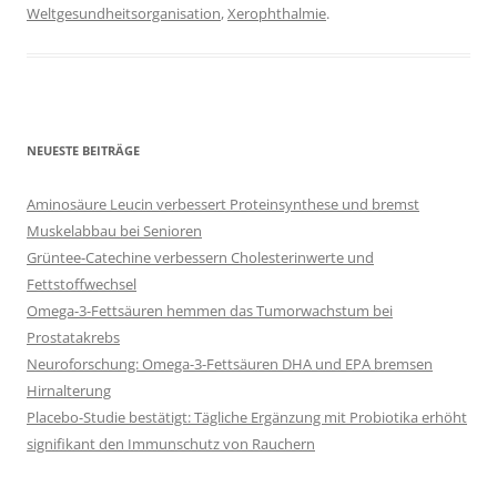
Weltgesundheitsorganisation
,
Xerophthalmie
.
NEUESTE BEITRÄGE
Aminosäure Leucin verbessert Proteinsynthese und bremst
Muskelabbau bei Senioren
Grüntee-Catechine verbessern Cholesterinwerte und
Fettstoffwechsel
Omega-3-Fettsäuren hemmen das Tumorwachstum bei
Prostatakrebs
Neuroforschung: Omega-3-Fettsäuren DHA und EPA bremsen
Hirnalterung
Placebo-Studie bestätigt: Tägliche Ergänzung mit Probiotika erhöht
signifikant den Immunschutz von Rauchern