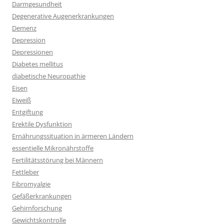
Darmgesundheit
Degenerative Augenerkrankungen
Demenz
Depression
Depressionen
Diabetes mellitus
diabetische Neuropathie
Eisen
Eiweiß
Entgiftung
Erektile Dysfunktion
Ernährungssituation in ärmeren Ländern
essentielle Mikronährstoffe
Fertilitätsstörung bei Männern
Fettleber
Fibromyalgie
Gefäßerkrankungen
Gehirnforschung
Gewichtskontrolle