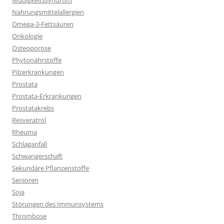
Müdigkeitssyndrom
Nahrungsmittelallergien
Omega-3-Fettsäuren
Onkologie
Osteoporose
Phytonährstoffe
Pilzerkrankungen
Prostata
Prostata-Erkrankungen
Prostatakrebs
Resveratrol
Rheuma
Schlaganfall
Schwangerschaft
Sekundäre Pflanzenstoffe
Senioren
Soja
Störungen des Immunsystems
Thrombose