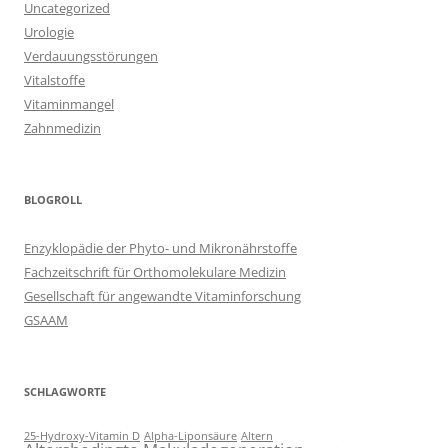
Uncategorized
Urologie
Verdauungsstörungen
Vitalstoffe
Vitaminmangel
Zahnmedizin
BLOGROLL
Enzyklopädie der Phyto- und Mikronährstoffe
Fachzeitschrift für Orthomolekulare Medizin
Gesellschaft für angewandte Vitaminforschung
GSAAM
SCHLAGWORTE
25-Hydroxy-Vitamin D
Alpha-Liponsäure
Altern