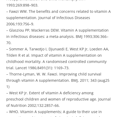
1993;269:898–903.
– Fawzi WW. The benefits and concerns related to vitamin A
supplementation. Journal of Infectious Diseases
2006;193:756–9.
– Glasziou PP, Mackerras DEM. Vitamin A supplementation
in infectious diseases: a meta-analysis. BMJ 1993;306:366–
70.
– Sommer A, Tarwotjo I, Djunaedi E, West KP Jr, Loeden AA,
Tilden R et al. Impact of vitamin A supplementation on
childhood mortality. A randomised controlled community
trial. Lancet 1986;8491(31): 1169–73.
– Thorne-Lyman, W. W. Fawzi. Improving child survival
through vitamin A supplementation. BMJ, 2011; 343 (aug25
1)
– West KP Jr. Extent of vitamin A deficiency among
preschool children and women of reproductive age. Journal
of Nutrition 2002;132:2857–66.
– WHO. Vitamin A supplements; A guide to their use in