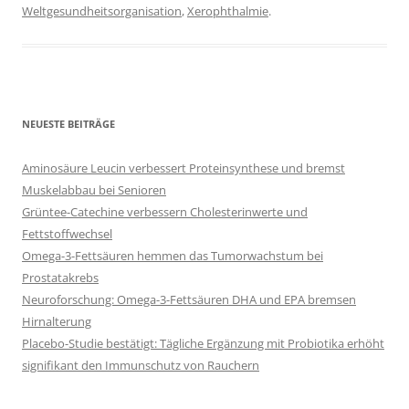
Weltgesundheitsorganisation
,
Xerophthalmie
.
NEUESTE BEITRÄGE
Aminosäure Leucin verbessert Proteinsynthese und bremst
Muskelabbau bei Senioren
Grüntee-Catechine verbessern Cholesterinwerte und
Fettstoffwechsel
Omega-3-Fettsäuren hemmen das Tumorwachstum bei
Prostatakrebs
Neuroforschung: Omega-3-Fettsäuren DHA und EPA bremsen
Hirnalterung
Placebo-Studie bestätigt: Tägliche Ergänzung mit Probiotika erhöht
signifikant den Immunschutz von Rauchern