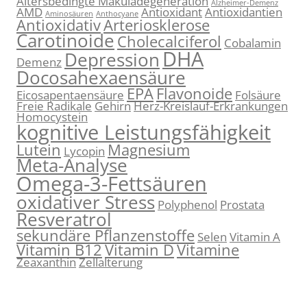
Altersbedingte Makuladegeneration
Alzheimer-Demenz
AMD
Antioxidant
Antioxidantien
Aminosäuren
Anthocyane
Antioxidativ
Arteriosklerose
Carotinoide
Cholecalciferol
Cobalamin
DHA
Depression
Demenz
Docosahexaensäure
EPA
Flavonoide
Eicosapentaensäure
Folsäure
Freie Radikale
Gehirn
Herz-Kreislauf-Erkrankungen
Homocystein
kognitive Leistungsfähigkeit
Lutein
Magnesium
Lycopin
Meta-Analyse
Omega-3-Fettsäuren
oxidativer Stress
Polyphenol
Prostata
Resveratrol
sekundäre Pflanzenstoffe
Selen
Vitamin A
Vitamin B12
Vitamin D
Vitamine
Zeaxanthin
Zellalterung