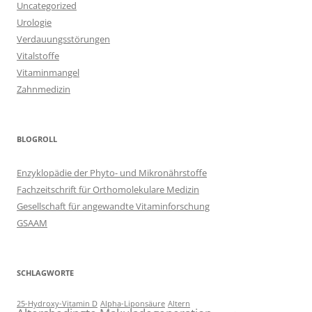
Uncategorized
Urologie
Verdauungsstörungen
Vitalstoffe
Vitaminmangel
Zahnmedizin
BLOGROLL
Enzyklopädie der Phyto- und Mikronährstoffe
Fachzeitschrift für Orthomolekulare Medizin
Gesellschaft für angewandte Vitaminforschung
GSAAM
SCHLAGWORTE
25-Hydroxy-Vitamin D
Alpha-Liponsäure
Altern