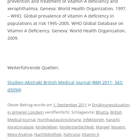
prevention and treatment of vitamin A deficiency and
xerophthalmia. Geneva: World Health Organization, 1997.
– WHO. Global prevalence of vitamin A deficiency in
populations at risk 1995–2005. WHO Global Database on
Vitamin A Deficiency. Geneva: World Health Organization,
2009.
Weiterführende Quellen:
Studien-Abstrakt British Medical Journal (BMJ 2011; 343:
d5094)
Dieser Beitrag wurde am
1. September 2011
in
Ernährungssituation
in ärmeren Ländern
veröffentlicht. Schlagworte:
Bhutta
,
British
Medical Journal
,
Hornhautaustrocknung
,
Infektionen
,
Karachi
,
Keratomalazie
,
Kinderleben
,
Kindersterblichkeit
,
Mangel
,
Masern
,
Meta-Analyse
,
Nachtblindheit
,
Nahrung
,
Vitamin A