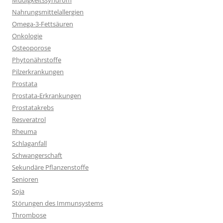
Müdigkeitssyndrom
Nahrungsmittelallergien
Omega-3-Fettsäuren
Onkologie
Osteoporose
Phytonährstoffe
Pilzerkrankungen
Prostata
Prostata-Erkrankungen
Prostatakrebs
Resveratrol
Rheuma
Schlaganfall
Schwangerschaft
Sekundäre Pflanzenstoffe
Senioren
Soja
Störungen des Immunsystems
Thrombose