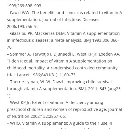
1993;269:898–903.
– Fawzi WW. The benefits and concerns related to vitamin A
supplementation. Journal of Infectious Diseases
2006;193:756–9.
– Glasziou PP, Mackerras DEM. Vitamin A supplementation
in infectious diseases: a meta-analysis. BMJ 1993;306:366–
70.
– Sommer A, Tarwotjo I, Djunaedi E, West KP Jr, Loeden AA,
Tilden R et al. Impact of vitamin A supplementation on
childhood mortality. A randomised controlled community
trial. Lancet 1986;8491(31): 1169–73.
– Thorne-Lyman, W. W. Fawzi. Improving child survival
through vitamin A supplementation. BMJ, 2011; 343 (aug25
1)
– West KP Jr. Extent of vitamin A deficiency among
preschool children and women of reproductive age. Journal
of Nutrition 2002;132:2857–66.
– WHO. Vitamin A supplements; A guide to their use in