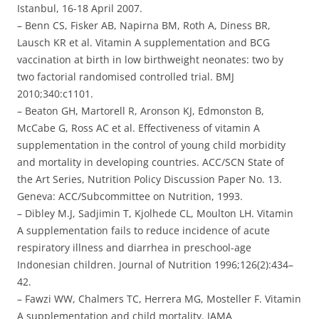
Istanbul, 16-18 April 2007.
– Benn CS, Fisker AB, Napirna BM, Roth A, Diness BR,
Lausch KR et al. Vitamin A supplementation and BCG
vaccination at birth in low birthweight neonates: two by
two factorial randomised controlled trial. BMJ
2010;340:c1101.
– Beaton GH, Martorell R, Aronson KJ, Edmonston B,
McCabe G, Ross AC et al. Effectiveness of vitamin A
supplementation in the control of young child morbidity
and mortality in developing countries. ACC/SCN State of
the Art Series, Nutrition Policy Discussion Paper No. 13.
Geneva: ACC/Subcommittee on Nutrition, 1993.
– Dibley M.J, Sadjimin T, Kjolhede CL, Moulton LH. Vitamin
A supplementation fails to reduce incidence of acute
respiratory illness and diarrhea in preschool-age
Indonesian children. Journal of Nutrition 1996;126(2):434–
42.
– Fawzi WW, Chalmers TC, Herrera MG, Mosteller F. Vitamin
A supplementation and child mortality. JAMA