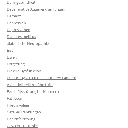
Darmgesundheit
Degenerative Augenerkrankungen
Demenz
Depression
Depressionen
Diabetes mellitus
diabetische Neuropathie
Eisen
Eiweiß
Entgiftung
Erektile Dysfunktion
Ernährungssituation in ärmeren Ländern
essentielle Mikronährstoffe
Fertilitätsstörung bei Männern
Fettleber
Fibromyalgie
Gefäßerkrankungen
Gehirnforschung
Gewichtskontrolle