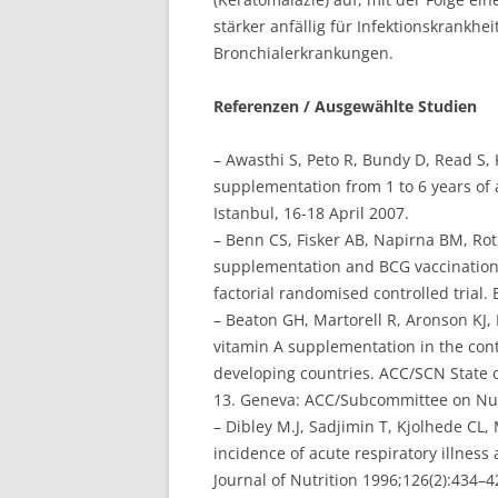
stärker anfällig für Infektionskrankh
Bronchialerkrankungen.
Referenzen / Ausgewählte Studien
– Awasthi S, Peto R, Bundy D, Read S, K
supplementation from 1 to 6 years of a
Istanbul, 16-18 April 2007.
– Benn CS, Fisker AB, Napirna BM, Rot
supplementation and BCG vaccination 
factorial randomised controlled trial.
– Beaton GH, Martorell R, Aronson KJ,
vitamin A supplementation in the cont
developing countries. ACC/SCN State of
13. Geneva: ACC/Subcommittee on Nutr
– Dibley M.J, Sadjimin T, Kjolhede CL
incidence of acute respiratory illness
Journal of Nutrition 1996;126(2):434–4