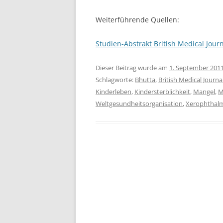
Weiterführende Quellen:
Studien-Abstrakt British Medical Jour
Dieser Beitrag wurde am
1. September 201
Schlagworte:
Bhutta
,
British Medical Journa
Kinderleben
,
Kindersterblichkeit
,
Mangel
,
M
Weltgesundheitsorganisation
,
Xerophthal