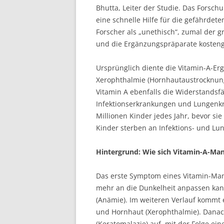
Bhutta, Leiter der Studie. Das Forsc
eine schnelle Hilfe für die gefährdet
Forscher als „unethisch“, zumal der g
und die Ergänzungspräparate kosteng
Ursprünglich diente die Vitamin-A-Er
Xerophthalmie (Hornhautaustrocknung)
Vitamin A ebenfalls die Widerstandsf
Infektionserkrankungen und Lungenkra
Millionen Kinder jedes Jahr, bevor sie
Kinder sterben an Infektions- und L
Hintergrund: Wie sich Vitamin-A-Man
Das erste Symptom eines Vitamin-Mang
mehr an die Dunkelheit anpassen k
(Anämie). Im weiteren Verlauf kommt
und Hornhaut (Xerophthalmie). Danac
(Keratomalazie) auf, mit der Folge ei