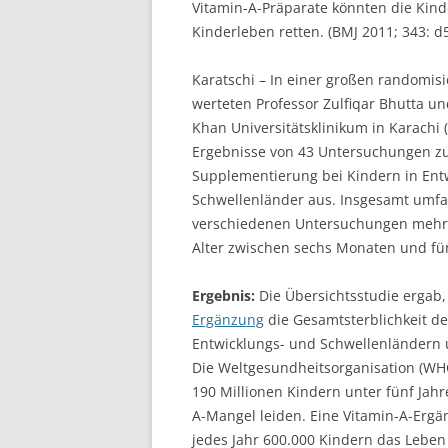
Vitamin-A-Präparate könnten die Kinde
Kinderleben retten. (BMJ 2011; 343: d
Karatschi – In einer großen randomisi
werteten Professor Zulfiqar Bhutta u
Khan Universitätsklinikum in Karachi (
Ergebnisse von 43 Untersuchungen zu
Supplementierung bei Kindern in Ent
Schwellenländer aus. Insgesamt umfa
verschiedenen Untersuchungen mehr 
Alter zwischen sechs Monaten und fün
Ergebnis:
Die Übersichtsstudie ergab,
Ergänzung
die Gesamtsterblichkeit de
Entwicklungs- und Schwellenländern 
Die Weltgesundheitsorganisation (WHO
190 Millionen Kindern unter fünf Jahr
A-Mangel leiden. Eine Vitamin-A-Erg
jedes Jahr 600.000 Kindern das Leben 