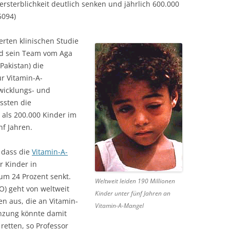
rsterblichkeit deutlich senken und jährlich 600.000
5094)
erten klinischen Studie
nd sein Team vom Aga
Pakistan) die
r Vitamin-A-
wicklungs- und
ssten die
als 200.000 Kinder im
f Jahren.
 dass die
Vitamin-A-
r Kinder in
um 24 Prozent senkt.
Weltweit leiden 190 Millionen
) geht von weltweit
Kinder unter fünf Jahren an
en aus, die an Vitamin-
Vitamin-A-Mangel
änzung könnte damit
retten, so Professor