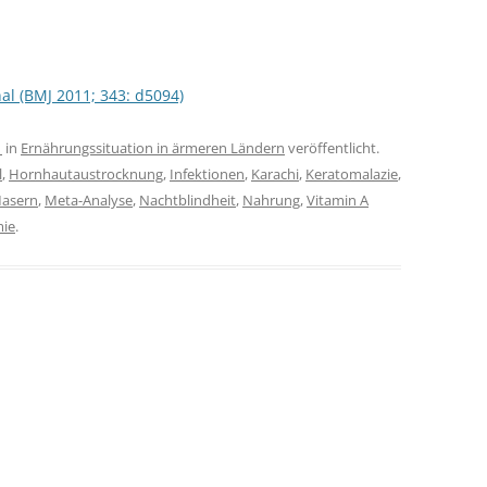
nal (BMJ 2011; 343: d5094)
1
in
Ernährungssituation in ärmeren Ländern
veröffentlicht.
l
,
Hornhautaustrocknung
,
Infektionen
,
Karachi
,
Keratomalazie
,
asern
,
Meta-Analyse
,
Nachtblindheit
,
Nahrung
,
Vitamin A
mie
.