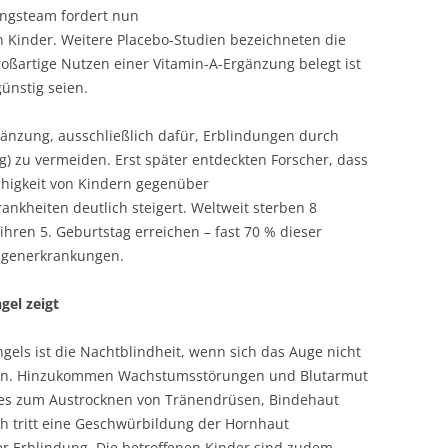
hungsteam fordert nun
en Kinder. Weitere Placebo-Studien bezeichneten die
roßartige Nutzen einer Vitamin-A-Ergänzung belegt ist
ünstig seien.
gänzung, ausschließlich dafür, Erblindungen durch
 zu vermeiden. Erst später entdeckten Forscher, dass
ähigkeit von Kindern gegenüber
nkheiten deutlich steigert. Weltweit sterben 8
 ihren 5. Geburtstag erreichen – fast 70 % dieser
ungenerkrankungen.
gel zeigt
els ist die Nachtblindheit, wenn sich das Auge nicht
ann. Hinzukommen Wachstumsstörungen und Blutarmut
 es zum Austrocknen von Tränendrüsen, Bindehaut
h tritt eine Geschwürbildung der Hornhaut
ner Erblindung. Die betroffenen Kinder sind zudem