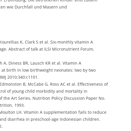
eiten wie Durchfall und Masern und
ourellias K, Clark S et al. Six-monthly vitamin A
ge. Abstract of talk at ILSI Micronutrient Forum,
h A, Diness BR, Lausch KR et al. Vitamin A
at birth in low birthweight neonates: two by two
 BMJ 2010;340:c1101.
 Edmonston B, McCabe G, Ross AC et al. Effectiveness of
rol of young child morbidity and mortality in
 the Art Series, Nutrition Policy Discussion Paper No.
ition, 1993.
, Moulton LH. Vitamin A supplementation fails to reduce
 and diarrhea in preschool-age Indonesian children.
2.