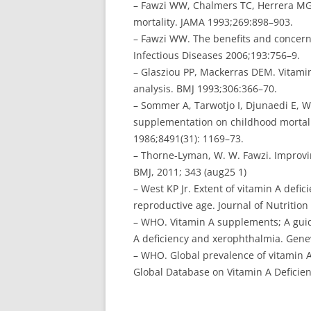
– Fawzi WW, Chalmers TC, Herrera MG,
mortality. JAMA 1993;269:898–903.
– Fawzi WW. The benefits and concerns
Infectious Diseases 2006;193:756–9.
– Glasziou PP, Mackerras DEM. Vitamin
analysis. BMJ 1993;306:366–70.
– Sommer A, Tarwotjo I, Djunaedi E, We
supplementation on childhood mortali
1986;8491(31): 1169–73.
– Thorne-Lyman, W. W. Fawzi. Improvi
BMJ, 2011; 343 (aug25 1)
– West KP Jr. Extent of vitamin A def
reproductive age. Journal of Nutritio
– WHO. Vitamin A supplements; A guide
A deficiency and xerophthalmia. Gene
– WHO. Global prevalence of vitamin A
Global Database on Vitamin A Deficien