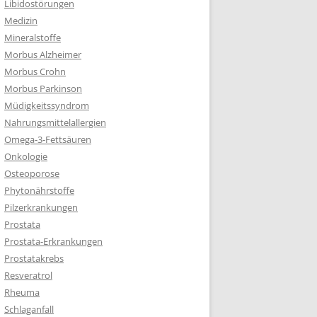
Libidostörungen
Medizin
Mineralstoffe
Morbus Alzheimer
Morbus Crohn
Morbus Parkinson
Müdigkeitssyndrom
Nahrungsmittelallergien
Omega-3-Fettsäuren
Onkologie
Osteoporose
Phytonährstoffe
Pilzerkrankungen
Prostata
Prostata-Erkrankungen
Prostatakrebs
Resveratrol
Rheuma
Schlaganfall