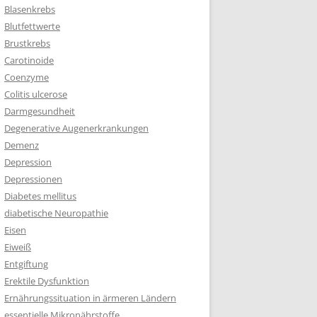
Blasenkrebs
Blutfettwerte
Brustkrebs
Carotinoide
Coenzyme
Colitis ulcerose
Darmgesundheit
Degenerative Augenerkrankungen
Demenz
Depression
Depressionen
Diabetes mellitus
diabetische Neuropathie
Eisen
Eiweiß
Entgiftung
Erektile Dysfunktion
Ernährungssituation in ärmeren Ländern
essentielle Mikronährstoffe