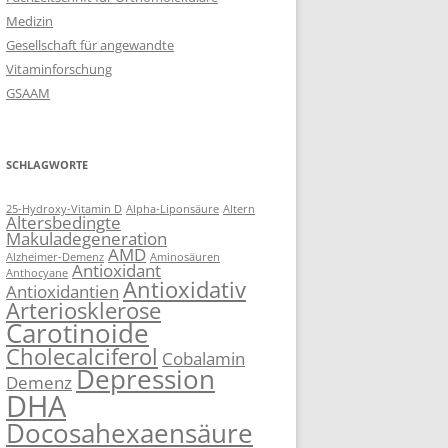
Medizin
Gesellschaft für angewandte
Vitaminforschung
GSAAM
SCHLAGWORTE
25-Hydroxy-Vitamin D
Alpha-Liponsäure
Altern
Altersbedingte
Makuladegeneration
AMD
Alzheimer-Demenz
Aminosäuren
Antioxidant
Anthocyane
Antioxidativ
Antioxidantien
Arteriosklerose
Carotinoide
Cholecalciferol
Cobalamin
Depression
Demenz
DHA
Docosahexaensäure