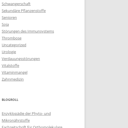
Schwangerschaft
Sekundäre Pflanzenstoffe
Senioren
Soja
Störungen des Immunsystems
Thrombose
Uncategorized
Urologie
Verdauungsstörungen
Vitalstoffe
Vitaminmangel
Zahnmedizin
BLOGROLL
Enzyklopädie der Phyto- und
Mikronährstoffe
Fachzeitschrift für Orthomolekulare