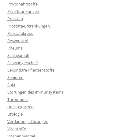
Phytonährstoffe
Pilzerkrankungen
Prostata
Prostata-Erkrankungen
Prostatakrebs
Resveratrol
Rheuma
Schlaganfall
Schwangerschaft
Sekundäre Pflanzenstoffe
Senioren
Soja
Störungen des Immunsystems
Thrombose
Uncategorized
Urologie
Verdauungsstörungen
Vitalstoffe
Vitaminmangel