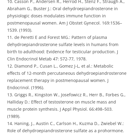
10. Casson P., Andersen R., Herrod H., Stenz F., Straugh A.,
Abraham G., Buster J.: Oral dehydroepiandrosterone in
physiologic doses modulates immune function in
postmenopausal women. Am J Obstet Gynecol. 169:1536–
1539. (1993).
11. de Peretti E and Forest MG.: Pattern of plasma
dehydroepiandrosterone sulfate levels in humans from
birth to adulthood: Evidence for testicular production. J
Clin Endocrinol Metab 47: 572-77, 1978.
12. Diamond P., Cusan L., Gomez J-L, et al.: Metabolic
effects of 12-month percutaneous dehydroepiandrosterone
replacement therapy in postmenopausal women. J
Endocrinol. (1996).
13. Griggs R., Kingston W., Josefowicz R., Herr B., Forbes G.,
Halliday D.: Effect of testosterone on muscle mass and
muscle protein synthesis. J Appl Physiol. 66:498–503.
(1989).
14. Haning, J., Austin C., Carlson H., Kuzma D., Zwiebel W.:
Role of dehydroepiandrosterone sulfate as a prohormone.