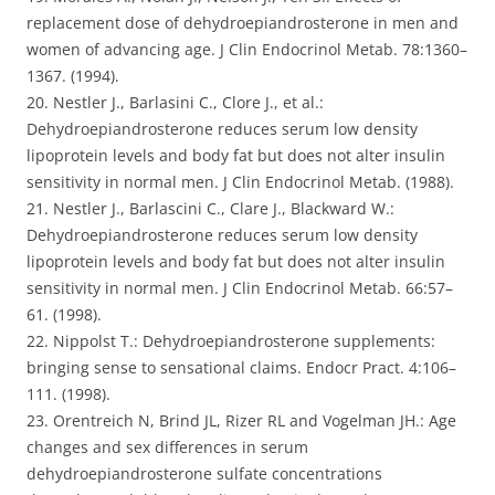
replacement dose of dehydroepiandrosterone in men and
women of advancing age. J Clin Endocrinol Metab. 78:1360–
1367. (1994).
20. Nestler J., Barlasini C., Clore J., et al.:
Dehydroepiandrosterone reduces serum low density
lipoprotein levels and body fat but does not alter insulin
sensitivity in normal men. J Clin Endocrinol Metab. (1988).
21. Nestler J., Barlascini C., Clare J., Blackward W.:
Dehydroepiandrosterone reduces serum low density
lipoprotein levels and body fat but does not alter insulin
sensitivity in normal men. J Clin Endocrinol Metab. 66:57–
61. (1998).
22. Nippolst T.: Dehydroepiandrosterone supplements:
bringing sense to sensational claims. Endocr Pract. 4:106–
111. (1998).
23. Orentreich N, Brind JL, Rizer RL and Vogelman JH.: Age
changes and sex differences in serum
dehydroepiandrosterone sulfate concentrations