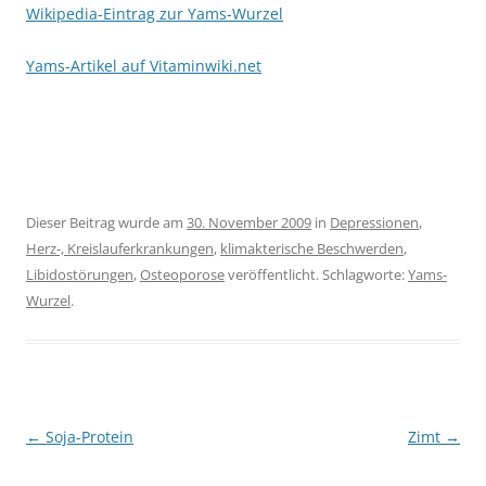
Wikipedia-Eintrag zur Yams-Wurzel
Yams-Artikel auf Vitaminwiki.net
Dieser Beitrag wurde am
30. November 2009
in
Depressionen
,
Herz-, Kreislauferkrankungen
,
klimakterische Beschwerden
,
Libidostörungen
,
Osteoporose
veröffentlicht. Schlagworte:
Yams-
Wurzel
.
Beitragsnavigation
←
Soja-Protein
Zimt
→