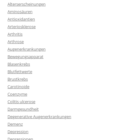
Alterserscheinungen
Aminosäuren
Antioxidantien
Arteriosklerose
Arthritis
Arthrose
Augenerkrankungen
Bewegungsapparat
Blasenkrebs
Blutfettwerte
Brustkrebs
Carotinoide
Coenzyme
Colitis ulcerose
Darmgesundheit
Degenerative Augenerkrankungen
Demenz
Depression
Depressionen