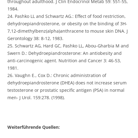
throughout adulthood. J Clin Endocrinol Metab 59: 551-55,
1984.
24. Pashko LL and Schwartz AG.: Effect of food restriction,
dehydroepiandrosterone, or obesity on the binding of 3H-
7,12-dimethylbenz(alpha)anthracene to mouse skin DNA. J
Gerontology 38: 8-12, 1983.
25. Schwartz AG, Hard GC, Pashko LL, Abou-Gharbia M and
Swern D.: Dehydroepiandrosterone: An antiobesity and
anti-carcinogenic agent. Nutrition and Cancer 3: 46-53,
1981.
26. Vaughn E., Cox D.: Chronic administration of
dehydroepiandrosterone (DHEA) does not increase serum
testosterone or prostatic specific antigen (PSA) in normal
men- J Urol. 159:278. (1998).
Weiterführende Quellen: