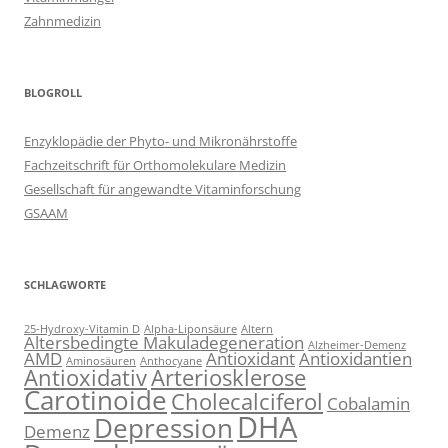
Zahnmedizin
BLOGROLL
Enzyklopädie der Phyto- und Mikronährstoffe
Fachzeitschrift für Orthomolekulare Medizin
Gesellschaft für angewandte Vitaminforschung
GSAAM
SCHLAGWORTE
25-Hydroxy-Vitamin D
Alpha-Liponsäure
Altern
Altersbedingte Makuladegeneration
Alzheimer-Demenz
AMD
Antioxidant
Antioxidantien
Aminosäuren
Anthocyane
Antioxidativ
Arteriosklerose
Carotinoide
Cholecalciferol
Cobalamin
DHA
Depression
Demenz