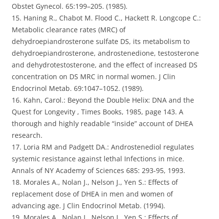
Obstet Gynecol. 65:199–205. (1985).
15. Haning R., Chabot M. Flood C., Hackett R. Longcope C.:
Metabolic clearance rates (MRC) of
dehydroepiandrosterone sulfate DS, its metabolism to
dehydroepiandrosterone, androstenedione, testosterone
and dehydrotestosterone, and the effect of increased DS
concentration on DS MRC in normal women. J Clin
Endocrinol Metab. 69:1047–1052. (1989).
16. Kahn, Carol.: Beyond the Double Helix: DNA and the
Quest for Longevity , Times Books, 1985, page 143. A
thorough and highly readable “inside” account of DHEA
research.
17. Loria RM and Padgett DA.: Androstenediol regulates
systemic resistance against lethal Infections in mice.
Annals of NY Academy of Sciences 685: 293-95, 1993.
18. Morales A., Nolan J., Nelson J., Yen S.: Effects of
replacement dose of DHEA in men and women of
advancing age. J Clin Endocrinol Metab. (1994).
19. Morales A., Nolan J., Nelson J., Yen S.: Effects of