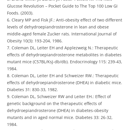
Glucose Revolution – Pocket Guide to The Top 100 Low GI
Foods. (2003).
6. Cleary MP and Fisk JF.: Anti-obesity effect of two different
levels of dehydroepiandrosterone in lean and obese
middle-aged female Zucker rats. International Journal of
Obesity 10(3): 193-204, 1986.
7. Coleman DL, Leiter EH and Applezweig N.: Therapeutic
effects of dehydroepiandrosterone metabolites in diabetes
mutant mice (C57BL/KsJ-db/db). Endocrinology 115: 239-43,
1984.
8. Coleman DL, Leiter EH and Schweizer RW.: Therapeutic
effects of dehydroepiandrosterone (DHEA) in diabetic mice.
Diabetes 31: 830-33, 1982.
9. Coleman DL, Schweizer RW and Leiter EH.: Effect of
genetic background on the therapeutic effects of
dehydroepiandrosterone (DHEA) in diabetes-obesity
mutants and in aged normal mice. Diabetes 33: 26-32,
1984.