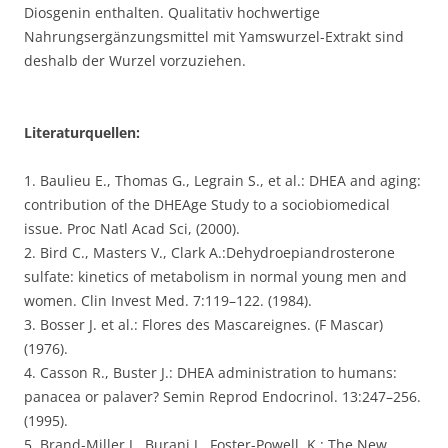
Diosgenin enthalten. Qualitativ hochwertige
Nahrungsergänzungsmittel mit Yamswurzel-Extrakt sind
deshalb der Wurzel vorzuziehen.
Literaturquellen:
1. Baulieu E., Thomas G., Legrain S., et al.: DHEA and aging:
contribution of the DHEAge Study to a sociobiomedical
issue. Proc Natl Acad Sci, (2000).
2. Bird C., Masters V., Clark A.:Dehydroepiandrosterone
sulfate: kinetics of metabolism in normal young men and
women. Clin Invest Med. 7:119–122. (1984).
3. Bosser J. et al.: Flores des Mascareignes. (F Mascar)
(1976).
4. Casson R., Buster J.: DHEA administration to humans:
panacea or palaver? Semin Reprod Endocrinol. 13:247–256.
(1995).
5. Brand-Miller J., Burani J., Foster-Powell, K.: The New