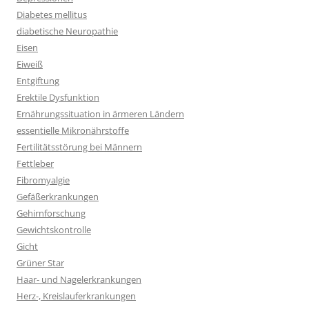
Diabetes mellitus
diabetische Neuropathie
Eisen
Eiweiß
Entgiftung
Erektile Dysfunktion
Ernährungssituation in ärmeren Ländern
essentielle Mikronährstoffe
Fertilitätsstörung bei Männern
Fettleber
Fibromyalgie
Gefäßerkrankungen
Gehirnforschung
Gewichtskontrolle
Gicht
Grüner Star
Haar- und Nagelerkrankungen
Herz-, Kreislauferkrankungen