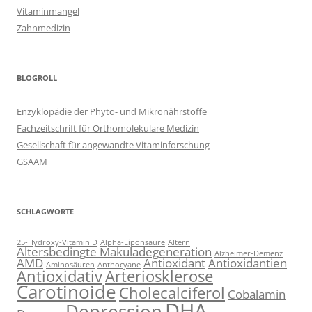
Vitaminmangel
Zahnmedizin
BLOGROLL
Enzyklopädie der Phyto- und Mikronährstoffe
Fachzeitschrift für Orthomolekulare Medizin
Gesellschaft für angewandte Vitaminforschung
GSAAM
SCHLAGWORTE
25-Hydroxy-Vitamin D
Alpha-Liponsäure
Altern
Altersbedingte Makuladegeneration
Alzheimer-Demenz
AMD
Antioxidant
Antioxidantien
Aminosäuren
Anthocyane
Antioxidativ
Arteriosklerose
Carotinoide
Cholecalciferol
Cobalamin
DHA
Depression