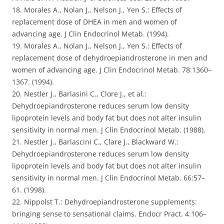
18. Morales A., Nolan J., Nelson J., Yen S.: Effects of
replacement dose of DHEA in men and women of
advancing age. J Clin Endocrinol Metab. (1994).
19. Morales A., Nolan J., Nelson J., Yen S.: Effects of
replacement dose of dehydroepiandrosterone in men and
women of advancing age. J Clin Endocrinol Metab. 78:1360–
1367. (1994).
20. Nestler J., Barlasini C., Clore J., et al.:
Dehydroepiandrosterone reduces serum low density
lipoprotein levels and body fat but does not alter insulin
sensitivity in normal men. J Clin Endocrinol Metab. (1988).
21. Nestler J., Barlascini C., Clare J., Blackward W.:
Dehydroepiandrosterone reduces serum low density
lipoprotein levels and body fat but does not alter insulin
sensitivity in normal men. J Clin Endocrinol Metab. 66:57–
61. (1998).
22. Nippolst T.: Dehydroepiandrosterone supplements:
bringing sense to sensational claims. Endocr Pract. 4:106–