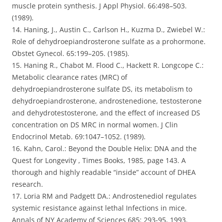
muscle protein synthesis. J Appl Physiol. 66:498–503.
(1989).
14. Haning, J., Austin C., Carlson H., Kuzma D., Zwiebel W.:
Role of dehydroepiandrosterone sulfate as a prohormone.
Obstet Gynecol. 65:199–205. (1985).
15. Haning R., Chabot M. Flood C., Hackett R. Longcope C.:
Metabolic clearance rates (MRC) of
dehydroepiandrosterone sulfate DS, its metabolism to
dehydroepiandrosterone, androstenedione, testosterone
and dehydrotestosterone, and the effect of increased DS
concentration on DS MRC in normal women. J Clin
Endocrinol Metab. 69:1047–1052. (1989).
16. Kahn, Carol.: Beyond the Double Helix: DNA and the
Quest for Longevity , Times Books, 1985, page 143. A
thorough and highly readable “inside” account of DHEA
research.
17. Loria RM and Padgett DA.: Androstenediol regulates
systemic resistance against lethal Infections in mice.
Annals of NY Academy of Sciences 685: 293-95, 1993.