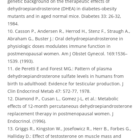
genetic background on the therapeutic effects of
dehydroepiandrosterone (DHEA) in diabetes-obesity
mutants and in aged normal mice. Diabetes 33: 26-32,
1984.
10. Casson P., Andersen R., Herrod H., Stenz F., Straugh A.,
Abraham G., Buster J.: Oral dehydroepiandrosterone in
physiologic doses modulates immune function in
postmenopausal women. Am J Obstet Gynecol. 169:1536–
1539. (1993).
11. de Peretti E and Forest MG.: Pattern of plasma
dehydroepiandrosterone sulfate levels in humans from
birth to adulthood: Evidence for testicular production. J
Clin Endocrinol Metab 47: 572-77, 1978.
12. Diamond P., Cusan L., Gomez J-L, et al.: Metabolic
effects of 12-month percutaneous dehydroepiandrosterone
replacement therapy in postmenopausal women. J
Endocrinol. (1996).
13. Griggs R., Kingston W., Josefowicz R., Herr B., Forbes G.,
Halliday D.: Effect of testosterone on muscle mass and