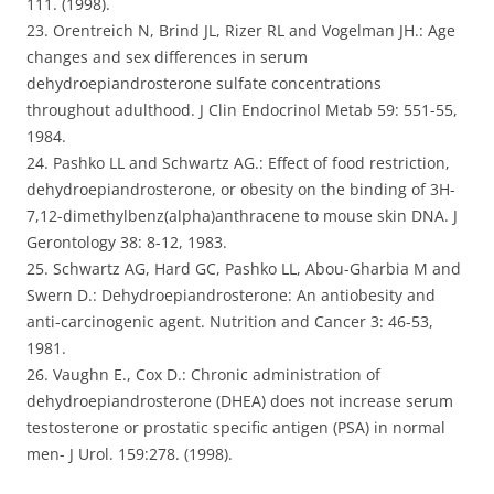
111. (1998).
23. Orentreich N, Brind JL, Rizer RL and Vogelman JH.: Age
changes and sex differences in serum
dehydroepiandrosterone sulfate concentrations
throughout adulthood. J Clin Endocrinol Metab 59: 551-55,
1984.
24. Pashko LL and Schwartz AG.: Effect of food restriction,
dehydroepiandrosterone, or obesity on the binding of 3H-
7,12-dimethylbenz(alpha)anthracene to mouse skin DNA. J
Gerontology 38: 8-12, 1983.
25. Schwartz AG, Hard GC, Pashko LL, Abou-Gharbia M and
Swern D.: Dehydroepiandrosterone: An antiobesity and
anti-carcinogenic agent. Nutrition and Cancer 3: 46-53,
1981.
26. Vaughn E., Cox D.: Chronic administration of
dehydroepiandrosterone (DHEA) does not increase serum
testosterone or prostatic specific antigen (PSA) in normal
men- J Urol. 159:278. (1998).