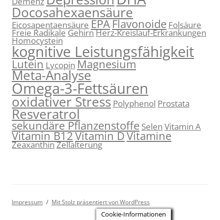
Demenz
Docosahexaensäure
EPA
Flavonoide
Eicosapentaensäure
Folsäure
Freie Radikale
Gehirn
Herz-Kreislauf-Erkrankungen
Homocystein
kognitive Leistungsfähigkeit
Lutein
Magnesium
Lycopin
Meta-Analyse
Omega-3-Fettsäuren
oxidativer Stress
Polyphenol
Prostata
Resveratrol
sekundäre Pflanzenstoffe
Selen
Vitamin A
Vitamin B12
Vitamin D
Vitamine
Zeaxanthin
Zellalterung
Impressum
Mit Stolz präsentiert von WordPress
Cookie-Informationen