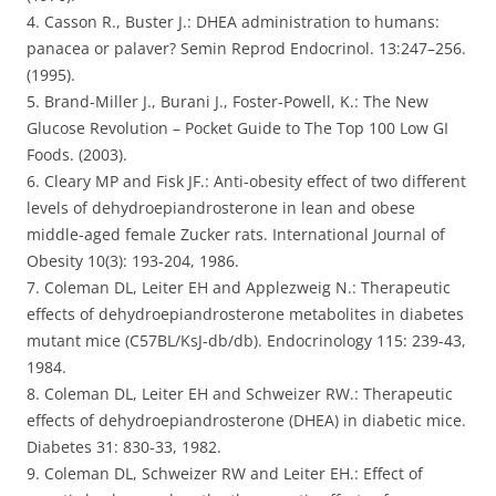
4. Casson R., Buster J.: DHEA administration to humans:
panacea or palaver? Semin Reprod Endocrinol. 13:247–256.
(1995).
5. Brand-Miller J., Burani J., Foster-Powell, K.: The New
Glucose Revolution – Pocket Guide to The Top 100 Low GI
Foods. (2003).
6. Cleary MP and Fisk JF.: Anti-obesity effect of two different
levels of dehydroepiandrosterone in lean and obese
middle-aged female Zucker rats. International Journal of
Obesity 10(3): 193-204, 1986.
7. Coleman DL, Leiter EH and Applezweig N.: Therapeutic
effects of dehydroepiandrosterone metabolites in diabetes
mutant mice (C57BL/KsJ-db/db). Endocrinology 115: 239-43,
1984.
8. Coleman DL, Leiter EH and Schweizer RW.: Therapeutic
effects of dehydroepiandrosterone (DHEA) in diabetic mice.
Diabetes 31: 830-33, 1982.
9. Coleman DL, Schweizer RW and Leiter EH.: Effect of