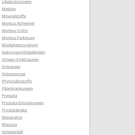
Libidostörungen
Medizin
Mineralstoffe
Morbus Alzheimer
Morbus Crohn
Morbus Parkinson
Müdigkeitssyndrom
Nahrungsmittelallergien
Omega-3-Fettsäuren
Onkologie
Osteoporose
Phytonährstoffe
Pilzerkrankungen
Prostata
Prostata-Erkrankungen
Prostatakrebs
Resveratrol
Rheuma
Schlaganfall