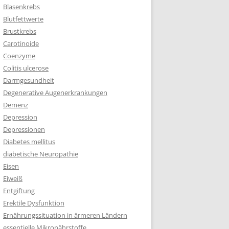
Blasenkrebs
Blutfettwerte
Brustkrebs
Carotinoide
Coenzyme
Colitis ulcerose
Darmgesundheit
Degenerative Augenerkrankungen
Demenz
Depression
Depressionen
Diabetes mellitus
diabetische Neuropathie
Eisen
Eiweiß
Entgiftung
Erektile Dysfunktion
Ernährungssituation in ärmeren Ländern
essentielle Mikronährstoffe