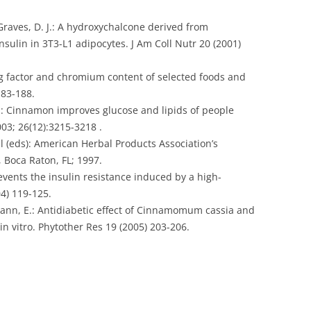
, Graves, D. J.: A hydroxychalcone derived from
sulin in 3T3-L1 adipocytes. J Am Coll Nutr 20 (2001)
ting factor and chromium content of selected foods and
183-188.
l: Cinnamon improves glucose and lipids of people
03; 26(12):3215-3218 .
l (eds): American Herbal Products Association’s
 Boca Raton, FL; 1997.
revents the insulin resistance induced by a high-
4) 119-125.
rmann, E.: Antidiabetic effect of Cinnamomum cassia and
 vitro. Phytother Res 19 (2005) 203-206.