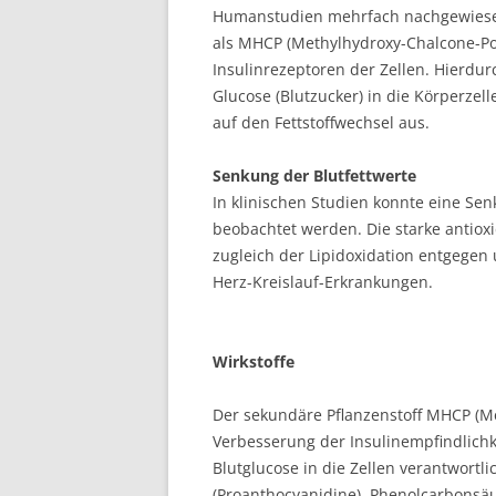
Humanstudien mehrfach nachgewiesen.
als MHCP (Methylhydroxy-Chalcone-Poly
Insulinrezeptoren der Zellen. Hierdu
Glucose (Blutzucker) in die Körperzelle
auf den Fettstoffwechsel aus.
Senkung der Blutfettwerte
In klinischen Studien konnte eine Sen
beobachtet werden. Die starke antiox
zugleich der Lipidoxidation entgegen 
Herz-Kreislauf-Erkrankungen.
Wirkstoffe
Der sekundäre Pflanzenstoff MHCP (Me
Verbesserung der Insulinempfindlich
Blutglucose in die Zellen verantwortli
(Proanthocyanidine), Phenolcarbonsäu