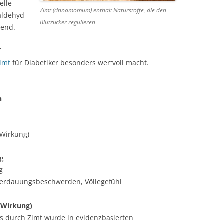
elle
Zimt (cinnamomum) enthält Naturstoffe, die den
taldehyd
Blutzucker regulieren
rend.
f
imt
für Diabetiker besonders wertvoll macht.
n
 Wirkung)
ng
g
, Verdauungsbeschwerden, Völlegefühl
e Wirkung)
s durch Zimt wurde in evidenzbasierten