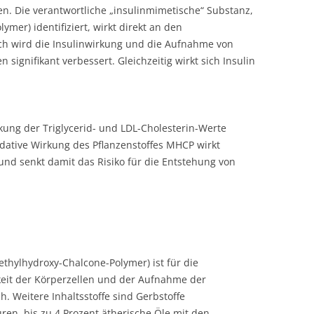
 Die verantwortliche „insulinmimetische“ Substanz,
mer) identifiziert, wirkt direkt an den
rch wird die Insulinwirkung und die Aufnahme von
n signifikant verbessert. Gleichzeitig wirkt sich Insulin
kung der Triglycerid- und LDL-Cholesterin-Werte
idative Wirkung des Pflanzenstoffes MHCP wirkt
und senkt damit das Risiko für die Entstehung von
thylhydroxy-Chalcone-Polymer) ist für die
keit der Körperzellen und der Aufnahme der
ch. Weitere Inhaltsstoffe sind Gerbstoffe
ren, bis zu 4 Prozent ätherische Öle mit den