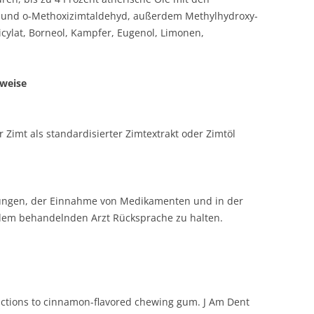
 und o-Methoxizimtaldehyd, außerdem Methylhydroxy-
icylat, Borneol, Kampfer, Eugenol, Limonen,
weise
Zimt als standardisierter Zimtextrakt oder Zimtöl
ungen, der Einnahme von Medikamenten und in der
t dem behandelnden Arzt Rücksprache zu halten.
eactions to cinnamon-flavored chewing gum. J Am Dent