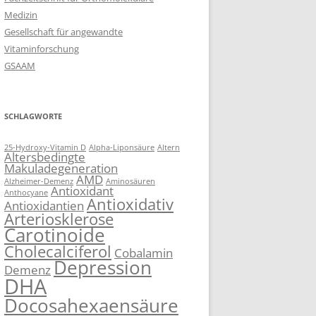
Medizin
Gesellschaft für angewandte
Vitaminforschung
GSAAM
SCHLAGWORTE
25-Hydroxy-Vitamin D
Alpha-Liponsäure
Altern
Altersbedingte
Makuladegeneration
AMD
Alzheimer-Demenz
Aminosäuren
Antioxidant
Anthocyane
Antioxidativ
Antioxidantien
Arteriosklerose
Carotinoide
Cholecalciferol
Cobalamin
Depression
Demenz
DHA
Docosahexaensäure