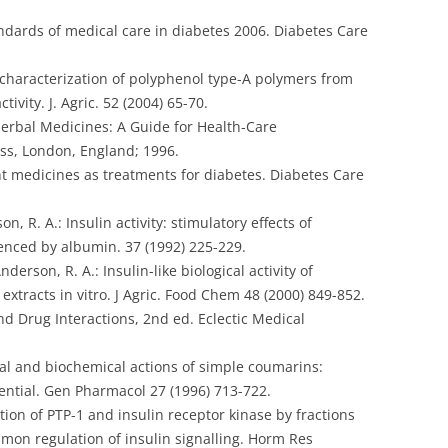
ndards of medical care in diabetes 2006. Diabetes Care
nd characterization of polyphenol type-A polymers from
tivity. J. Agric. 52 (2004) 65-70.
 Herbal Medicines: A Guide for Health-Care
ss, London, England; 1996.
plant medicines as treatments for diabetes. Diabetes Care
on, R. A.: Insulin activity: stimulatory effects of
enced by albumin. 37 (1992) 225-229.
nderson, R. A.: Insulin-like biological activity of
xtracts in vitro. J Agric. Food Chem 48 (2000) 849-852.
nd Drug Interactions, 2nd ed. Eclectic Medical
ical and biochemical actions of simple coumarins:
ential. Gen Pharmacol 27 (1996) 713-722.
ation of PTP-1 and insulin receptor kinase by fractions
mon regulation of insulin signalling. Horm Res