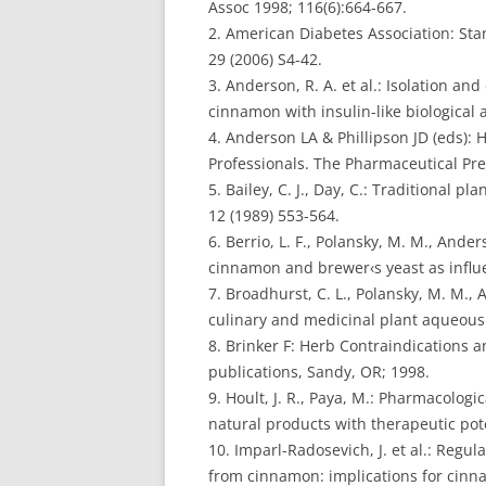
Assoc 1998; 116(6):664-667.
2. American Diabetes Association: Sta
29 (2006) S4-42.
3. Anderson, R. A. et al.: Isolation a
cinnamon with insulin-like biological ac
4. Anderson LA & Phillipson JD (eds):
Professionals. The Pharmaceutical Pre
5. Bailey, C. J., Day, C.: Traditional 
12 (1989) 553-564.
6. Berrio, L. F., Polansky, M. M., Anders
cinnamon and brewer‹s yeast as influ
7. Broadhurst, C. L., Polansky, M. M., A
culinary and medicinal plant aqueous e
8. Brinker F: Herb Contraindications a
publications, Sandy, OR; 1998.
9. Hoult, J. R., Paya, M.: Pharmacolog
natural products with therapeutic pot
10. Imparl-Radosevich, J. et al.: Regul
from cinnamon: implications for cinna