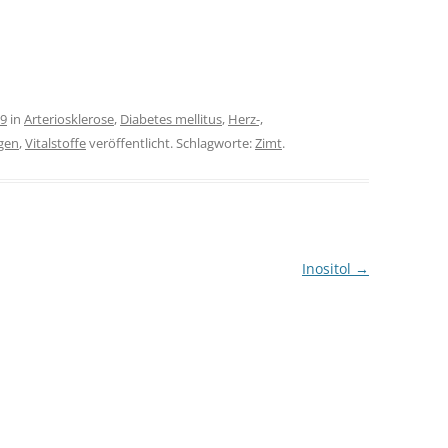
09
in
Arteriosklerose
,
Diabetes mellitus
,
Herz-,
gen
,
Vitalstoffe
veröffentlicht. Schlagworte:
Zimt
.
Inositol
→