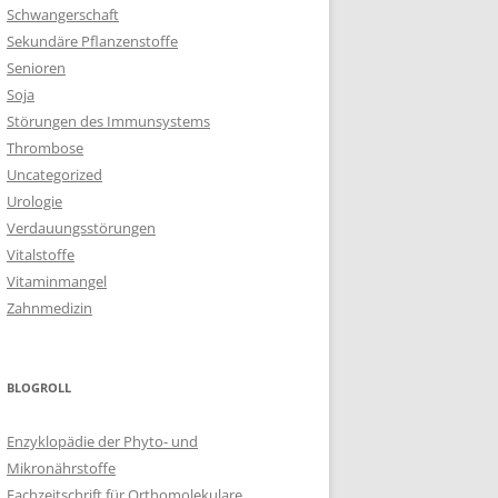
Schwangerschaft
Sekundäre Pflanzenstoffe
Senioren
Soja
Störungen des Immunsystems
Thrombose
Uncategorized
Urologie
Verdauungsstörungen
Vitalstoffe
Vitaminmangel
Zahnmedizin
BLOGROLL
Enzyklopädie der Phyto- und
Mikronährstoffe
Fachzeitschrift für Orthomolekulare