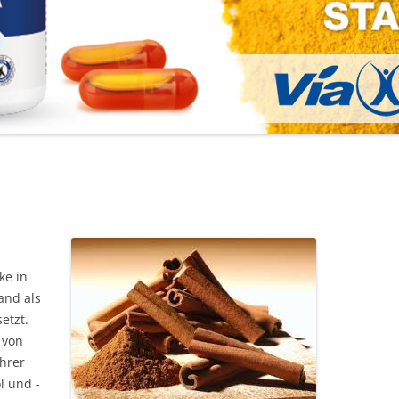
ke in
and als
etzt.
 von
hrer
l und -