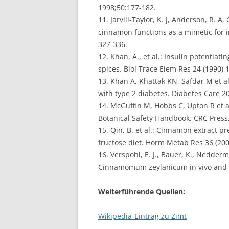
1998;50:177-182.
11. Jarvill-Taylor, K. J, Anderson, R. A
cinnamon functions as a mimetic for in
327-336.
12. Khan, A., et al.: Insulin potentia
spices. Biol Trace Elem Res 24 (1990) 
13. Khan A, Khattak KN, Safdar M et a
with type 2 diabetes. Diabetes Care 20
14. McGuffin M, Hobbs C, Upton R et a
Botanical Safety Handbook. CRC Press,
15. Qin, B. et al.: Cinnamon extract p
fructose diet. Horm Metab Res 36 (200
16. Verspohl, E. J., Bauer, K., Nedde
Cinnamomum zeylanicum in vivo and in
Weiterführende Quellen:
Wikipedia-Eintrag zu Zimt