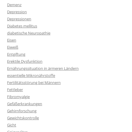
Demenz
Depression
Depressionen
Diabetes mellitus
diabetische Neuropathie
Eisen
Eiweiß
Entgiftung
Erektile Dysfunktion
Ernährungssituation in ärmeren Ländern
essentielle Mikronährstoffe
Fertilitätsstörung bei Männern
Fettleber
Fibromyalgie
Gefäßerkrankungen
Gehirnforschung
Gewichtskontrolle
Gicht