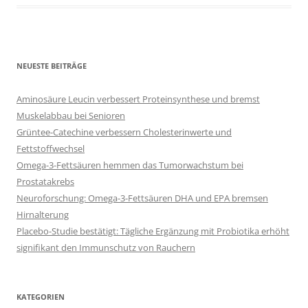
NEUESTE BEITRÄGE
Aminosäure Leucin verbessert Proteinsynthese und bremst
Muskelabbau bei Senioren
Grüntee-Catechine verbessern Cholesterinwerte und
Fettstoffwechsel
Omega-3-Fettsäuren hemmen das Tumorwachstum bei
Prostatakrebs
Neuroforschung: Omega-3-Fettsäuren DHA und EPA bremsen
Hirnalterung
Placebo-Studie bestätigt: Tägliche Ergänzung mit Probiotika erhöht
signifikant den Immunschutz von Rauchern
KATEGORIEN