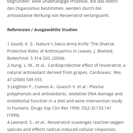
begründen. Viele unabhängige Prozesse, die das Altern
des Organismus bestimmen, werden durch die
antioxidative Wirkung von Resveratrol verlangsamt.
Referenzen / Ausgewählte Studien
1.Gould, K. S., Nature´s Swiss Army Knife: The Diverse
Protective Roles of Anthocyanins in Leaves. J. Biomed.
Biotechnol. 5 314-320. (2004).
2.Hung, L. M., et al., Cardioprotective effect of resveratrol, a
natural antioxidant derived from grapes. Cardiovasc. Res.
47 (2000) 549-555.
3.Leighton F., Cuevas A., Guasch V. et al.: Plasma
polyphenols and antioxidants, oxidative DNA damage and
endothelial function in a diet and wine intervention study
in humans. Drugs Exp Clin Res 1999; 25(2-3):133-141.
(1999).
4.Leonard, S., et al., Resveratrol scavenges reactive oxygen
species and effects radical-induced cellular responses.