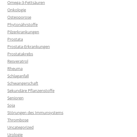
Omega-3-Fettsäuren
Onkologie
Osteoporose
Phytonährstoffe
Pilzerkrankungen
Prostata
Prostata-Erkrankungen
Prostatakrebs
Resveratrol
Rheuma
Schlaganfall
Schwangerschaft
Sekundäre Pflanzenstoffe
Senioren
Soja
Störungen des Immunsystems
Thrombose
Uncategorized
Urologie