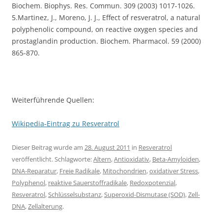
Biochem. Biophys. Res. Commun. 309 (2003) 1017-1026.
5.Martinez, J., Moreno, J. J., Effect of resveratrol, a natural
polyphenolic compound, on reactive oxygen species and
prostaglandin production. Biochem. Pharmacol. 59 (2000)
865-870.
Weiterführende Quellen:
Wikipedia-Eintrag zu Resveratrol
Dieser Beitrag wurde am
28. August 2011
in
Resveratrol
veröffentlicht. Schlagworte:
Altern
,
Antioxidativ
,
Beta-Amyloiden
,
DNA-Reparatur
,
Freie Radikale
,
Mitochondrien
,
oxidativer Stress
,
Polyphenol
,
reaktive Sauerstoffradikale
,
Redoxpotenzial
,
Resveratrol
,
Schlüsselsubstanz
,
Superoxid-Dismutase (SOD)
,
Zell-
DNA
,
Zellalterung
.