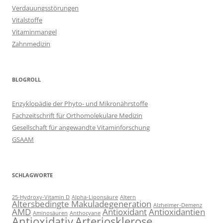
Verdauungsstörungen
Vitalstoffe
Vitaminmangel
Zahnmedizin
BLOGROLL
Enzyklopädie der Phyto- und Mikronährstoffe
Fachzeitschrift für Orthomolekulare Medizin
Gesellschaft für angewandte Vitaminforschung
GSAAM
SCHLAGWORTE
25-Hydroxy-Vitamin D
Alpha-Liponsäure
Altern
Altersbedingte Makuladegeneration
Alzheimer-Demenz
AMD
Antioxidant
Antioxidantien
Aminosäuren
Anthocyane
Antioxidativ
Arteriosklerose