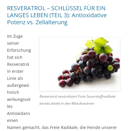
RESVERATROL – SCHLÜSSEL FÜR EIN
LANGES LEBEN (TEIL 3): Antioxidative
Potenz vs. Zellalterung
Im Zuge
seiner
Erforschung
hat sich
Resveratrol
in erster
Linie als
außergewö
hnlich
Resveratrol neutralisiert Freie Sauerstoffradikale
wirkungsvol
bereits direkt in den Mitochondrien
les
Antioxidans
einen
Namen gemacht, das Freie Radikale, die Feinde unserer