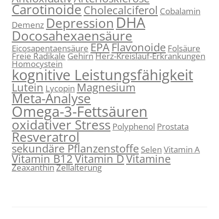
Carotinoide
Cholecalciferol
Cobalamin
DHA
Depression
Demenz
Docosahexaensäure
EPA
Flavonoide
Eicosapentaensäure
Folsäure
Freie Radikale
Gehirn
Herz-Kreislauf-Erkrankungen
Homocystein
kognitive Leistungsfähigkeit
Lutein
Magnesium
Lycopin
Meta-Analyse
Omega-3-Fettsäuren
oxidativer Stress
Polyphenol
Prostata
Resveratrol
sekundäre Pflanzenstoffe
Selen
Vitamin A
Vitamin B12
Vitamin D
Vitamine
Zeaxanthin
Zellalterung