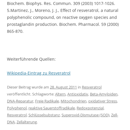
Biochem. Biophys. Res. Commun. 309 (2003) 1017-1026.
5.Martinez, J., Moreno, J. J., Effect of resveratrol, a natural
polyphenolic compound, on reactive oxygen species and
prostaglandin production. Biochem. Pharmacol. 59 (2000)
865-870.
Weiterführende Quellen:
Wikipedia-Eintrag zu Resveratrol
Dieser Beitrag wurde am
28. August 2011
in
Resveratrol
veröffentlicht. Schlagworte:
Altern
,
Antioxidativ
,
Beta-Amyloiden
,
DNA-Reparatur
,
Freie Radikale
,
Mitochondrien
,
oxidativer Stress
,
Polyphenol
,
reaktive Sauerstoffradikale
,
Redoxpotenzial
,
Resveratrol
,
Schlüsselsubstanz
,
Superoxid-Dismutase (SOD)
,
Zell-
DNA
,
Zellalterung
.