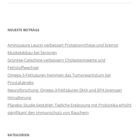
NEUESTE BEITRÄGE
Aminosäure Leucin verbessert Proteinsynthese und bremst
Muskelabbau bei Senioren
Grüntee-Catechine verbessern Cholesterinwerte und
Fettstoffwechsel
Omega-3-Fettsäuren hemmen das Tumorwachstum bei
Prostatakrebs
Neuroforschung: Omega-3-Fettsäuren DHA und EPA bremsen
Hirnalterung
Placebo-Studie bestätigt: Tägliche Ergänzung mit Probiotika erhöht
signifikant den Immunschutz von Rauchern
KATEGORIEN