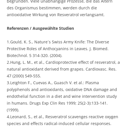
begründen. Viele unabhängige Prozesse, die das Altern
des Organismus bestimmen, werden durch die
antioxidative Wirkung von Resveratrol verlangsamt.
Referenzen / Ausgewählte Studien
1.Gould, K. S., Nature´s Swiss Army Knife: The Diverse
Protective Roles of Anthocyanins in Leaves. J. Biomed.
Biotechnol. 5 314-320. (2004).
2.Hung, L. M., et al., Cardioprotective effect of resveratrol, a
natural antioxidant derived from grapes. Cardiovasc. Res.
47 (2000) 549-555.
3.Leighton F., Cuevas A., Guasch V. et al.: Plasma
polyphenols and antioxidants, oxidative DNA damage and
endothelial function in a diet and wine intervention study
in humans. Drugs Exp Clin Res 1999; 25(2-3):133-141.
(1999).
4.Leonard, S., et al., Resveratrol scavenges reactive oxygen
species and effects radical-induced cellular responses.