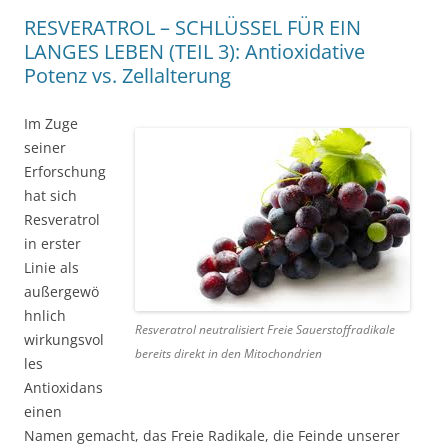
RESVERATROL – SCHLÜSSEL FÜR EIN
LANGES LEBEN (TEIL 3): Antioxidative
Potenz vs. Zellalterung
Im Zuge
seiner
Erforschung
hat sich
Resveratrol
in erster
Linie als
außergewö
hnlich
Resveratrol neutralisiert Freie Sauerstoffradikale
wirkungsvol
bereits direkt in den Mitochondrien
les
Antioxidans
einen
Namen gemacht, das Freie Radikale, die Feinde unserer