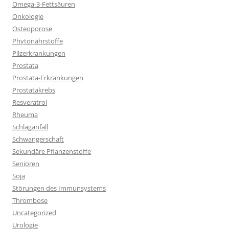
Omega-3-Fettsäuren
Onkologie
Osteoporose
Phytonährstoffe
Pilzerkrankungen
Prostata
Prostata-Erkrankungen
Prostatakrebs
Resveratrol
Rheuma
Schlaganfall
Schwangerschaft
Sekundäre Pflanzenstoffe
Senioren
Soja
Störungen des Immunsystems
Thrombose
Uncategorized
Urologie