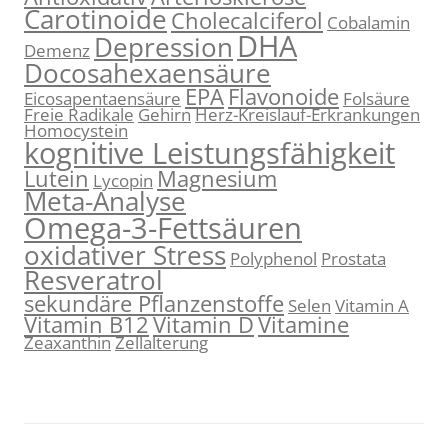
Carotinoide
Cholecalciferol
Cobalamin
DHA
Depression
Demenz
Docosahexaensäure
EPA
Flavonoide
Eicosapentaensäure
Folsäure
Freie Radikale
Gehirn
Herz-Kreislauf-Erkrankungen
Homocystein
kognitive Leistungsfähigkeit
Lutein
Magnesium
Lycopin
Meta-Analyse
Omega-3-Fettsäuren
oxidativer Stress
Polyphenol
Prostata
Resveratrol
sekundäre Pflanzenstoffe
Selen
Vitamin A
Vitamin B12
Vitamin D
Vitamine
Zeaxanthin
Zellalterung