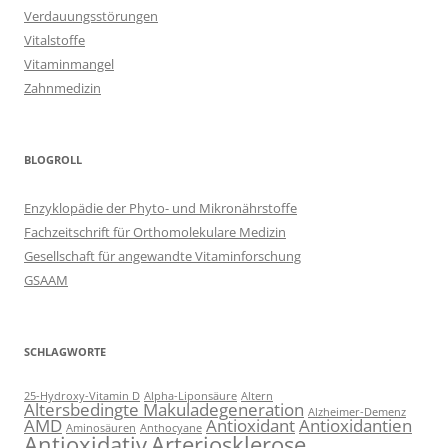
Verdauungsstörungen
Vitalstoffe
Vitaminmangel
Zahnmedizin
BLOGROLL
Enzyklopädie der Phyto- und Mikronährstoffe
Fachzeitschrift für Orthomolekulare Medizin
Gesellschaft für angewandte Vitaminforschung
GSAAM
SCHLAGWORTE
25-Hydroxy-Vitamin D
Alpha-Liponsäure
Altern
Altersbedingte Makuladegeneration
Alzheimer-Demenz
AMD
Antioxidant
Antioxidantien
Aminosäuren
Anthocyane
Antioxidativ
Arteriosklerose